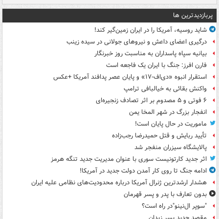
پربازدیدترین ها
شاید روسیه، آمریکا را در ایران زمین‌گیر کند!
درگیری اعضای داعش و نیروهای جولانی در سیده زینب
بیانیه سپاه پاسداران به مناسبت روز خبرنگار
فارن افرز: جنگ با ایران یک فاجعه است
استقرار انبوه «دی‌اف‑۱۷» و پایان عصر پدافند آمریکا +عکس
واکنش بقائی به خیالبافی ترامپ
۶ فوتی و ۵ مصدوم بر اثر تصادف زنجیره‌ای
انفجار بزرگ در شهر المخا یمن
ماموریت در حال پایان است!
تأیید ربایش و قتل حمیدرضا رجب‌زاده
پالایشگاه سیزران منفجر شد
اثر جدید کارتونیست سوری با عنوان مدیریت جدید تنگه هرمز
ادامه جنگ تا روی کار آمدن دولت جدید در آمریکا!
هشدار ارشدترین ژنرال آمریکا درباره محدودیت‌های نظامی علیه ایران
بدون تعارف با پدر و پسر قهرمان
"سوپر ال‌نینو"در راه است؟
مقصد جدید پسر زیدان