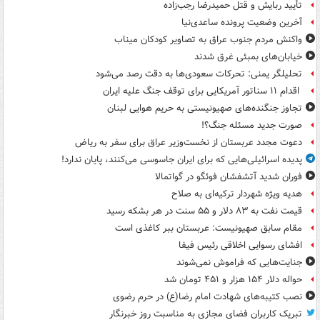
تأیید ربایش و قتل حمیدرضا رجب‌زاده
آخرین وضعیت پرونده ساعدی‌نیا
واکنش مردم جنوب عراق به تصاویر کودکان میناب
خیابان‌های بمبئی غرق شدند
تحلیلگر یمنی: تحرکات سعودی‌ها به دقت رصد می‌شود
اقدام ۱۱ سناتور آمریکایی برای توقف جنگ علیه ایران
تجاوز جنگنده‌های صهیونیستی به حریم هوایی لبنان
صورت جدید مسئله جنگ؟!
دعوت مجدد عربستان از نخست‌وزیر عراق برای سفر به ریاض
پدیده اسرائیلی‌هایی که برای ایران جاسوسی می‌کنند، پایان ندارد!
فوران شدید آتشفشان فوئگو در گواتمالا
هدیه ویژه شهردار ترکیه‌ای به صلاح
قیمت نفت به ۸۳ دلار و ۵۵ سنت در هر بشکه رسید
مقام سابق صهیونیست: عربستان ببر کاغذی است
افشای رسوایی اخلاقی رئیس فیفا
جنایت‌هایی که فراموش نمی‌شوند
حواله دلار ۱۵۴ هزار و ۴۵۱ تومان شد
نصب کتیبه‌های شهادت امام رضا(ع) در حرم رضوی
تبریک کاربران فضای مجازی به مناسبت روز خبرنگار