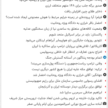
صدور برگه جلب برای ۱۴۸ متهم متخلف ارزی
ذخایر طلای چین افزایش یافت
فیلم/ آیا پرونده‌ای در زمینه جرایم مرتبط با هوش مصنوعی ایجاد شده است؟
احضار باقر خرازی به دادگاه ویژه روحانیت
وضعیت کافه‌های متعلق به ساعدی نیا از زبان سخنگوی عدلیه
پاکستان: باید در برابر اسرائیل متحد شویم
تئودور روزولت جایگزین ناو هواپیمابر آبراهام لینکلن می‌شود
کاریکاتور/ تلاش‌های بی‌پایان ترامپ برای مذاکره با ایران
اخراج بدون تعارف در انتظار فرد خاطی پرسپولیس
اتمام بودجه پنتاگون در آستانه گسترش جنگ
وقتی ترامپ ریاست‌جمهوری را دستگاه پول‌سازی می‌بیند!
ترکیه: توافق مکه علیه ایران یا هیچ کشور دیگری نیست
جهانگیر: آقای خرازی به دادگاه ویژه روحانیت احضار شد
افشای رسوایی جاسوسی سازمان ملل برای رژیم صهیونیستی
توافق برای برگزاری دیدار دوستانه ایران و آذربایجان
ابراهیم صادقی سرمربی سایپا شد
تاکید وزارت خارجه بر لزوم روشن شدن ابعاد جنایت تروریستی مراز شریف
آماده سازی ضریح نورانی امیرالمومنین برای ایام پایانی صفر