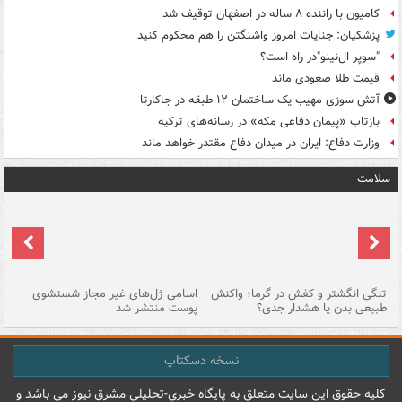
کامیون با راننده ۸ ساله در اصفهان توقیف شد
پزشکیان: جنایات امروز واشنگتن را هم محکوم کنید
"سوپر ال‌نینو"در راه است؟
قیمت طلا صعودی ماند
آتش سوزی مهیب یک ساختمان ۱۲ طبقه در جاکارتا
بازتاب «پیمان دفاعی مکه» در رسانه‌های ترکیه
وزارت دفاع: ایران در میدان دفاع مقتدر خواهد ماند
سلامت
تنگی انگشتر و کفش در گرما؛ واکنش
اسامی ژل‌های غیر مجاز شستشوی
مر
طبیعی بدن یا هشدار جدی؟
پوست منتشر شد
نسخه دسکتاپ
کليه حقوق اين سايت متعلق به پایگاه خبري-تحليلي مشرق نيوز می باشد و