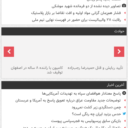
تصاویر دیده‌ نشده از دو فرمانده شهید موشکی
فشار هم‌زمان گرانی مواد اولیه و افت تقاضا بر بازار پلاستیک
رقابت ۲۸ والیبالیست برای حضور در فهرست نهایی تیم ملی
حوادث
تأیید ربایش و قتل حمیدرضا رجب‌زاده
کامیون با راننده ۸ ساله در اصفهان
"س
توقیف شد
آخرین اخبار
پاسخ معنادار هوافضای سپاه به تهدیدات آمریکایی‌ها
توضیحات جدید مقاومت عراق درباره تعویق پاسخ به آمریکا و عربستان
چمن دستگردی زیر کشت نمی‌رود
حدس بزنید ایران چه رنگی است؟
بازیکن سابق پرسپولیس به فجرسپاسی پیوست
پانه‌تا: آمریکا مثل یک «بوکسور مست» بین ایران و روسیه می‌دود