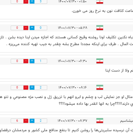
۰۱:۵۰ - ۱۴۰۰/۰۷/۳۰
0
3
اعت کثافت نون به نرخ روز می خورن.
۰۵:۲۸ - ۱۴۰۰/۰۷/۳۰
0
0
باه نکنین تکلیف اونا روشنه وقیح کسانی هستند که اجازه میدن اینا دیده بشن . تازه
ت المال . طرف برای اینکه مجددا مطرح بشه چقدر به جیب تهیه کننده می‌ریزه .
۰۶:۳۰ - ۱۴۰۰/۰۷/۳۰
0
1
 ولا از دست اینا
۰۸:۱۶ - ۱۴۰۰/۰۷/۳۰
0
2
امثال او جز نمايش لب و چشم و ابرو انهم با تزريق ژل و نصب مژه مصنوعي و تتو ه
 دارند!!!؟؟چرا به انها انقدر بها داده ميشود!!؟؟
یشناسیم
۰۸:۳۷ - ۱۴۰۰/۰۷/۳۰
6
2
ت آن نرسیده سلبریتی‌ها را روشن کنیم تا بنفع منافع ملی کشور و مردمشان درفضای