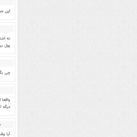
این جم
نه اشت
پول بی
چی بگم
واقعا 
ديگه اي
م
آیا وق