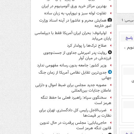
بهترین مراکز خرید ورق آلومینیوم در ایران
تفاوت لوله سبز و نیوپایپ به زبان ساده
بررسی: 1
همایش محرم و عاشورا در آینه اسناد وزارت
امور خارجه
اولیانوف: بحران ایران-آمریکا فقط با دیپلماسی
پاسخ
پایان می‌یابد
صلاح ترک‌ها را پولدار کرد
ویم ،
روایت پدر امیرعلی جداوی از جست‌وجوی
فرزندش در میان آوار
وزیر کشور: جامعه بدون رسانه مفهومی ندارد
جدی‌ترین تقابل نظامی آمریکا از زمان جنگ
جهانی
ی
مصوبه جدید مجلس برای ضبط اموال و دارایی
عاملان جنایات بین‌المللی
سخنگوی سپاه: راهبرد فعلی ما حفظ تنگه
هرمز است
ضرب‌الاجل رئیس کل دادگستری تهران برای
نظارت بر قیمت‌ها
حاجی‌بابایی: مجلس پرقدرت در حال تدوین
قانون تنگه هرمز است
پاسخ