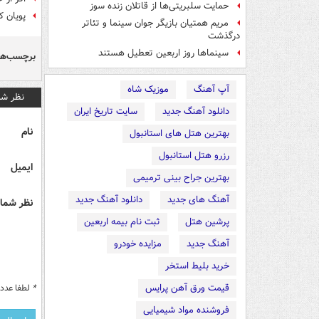
حمایت سلبریتی‌ها از قاتلان زنده سوز
پویان ک
مریم همتیان بازیگر جوان سینما و تئاتر
درگذشت
سینماها روز اربعین تعطیل هستند
برچسب‌ها
آپ آهنگ
موزیک شاه
نظر شم
دانلود آهنگ جدید
سایت تاریخ ایران
نام
بهترین هتل های استانبول
رزرو هتل استانبول
ایمیل
بهترین جراح بینی ترمیمی
آهنگ های جدید
دانلود آهنگ جدید
نظر شما 
پرشین هتل
ثبت نام بیمه اربعین
آهنگ جدید
مزایده خودرو
خرید بلیط استخر
قیمت ورق آهن پرایس
*
لطفا عدد م
فروشنده مواد شیمیایی