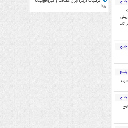
فرضیات درباره ایران مضحک و غیرواقع‌بینانه
پاسخ
بود!
ت
 پیش
 کند
پاسخ
پاسخ
شونه
پاسخ
اوج