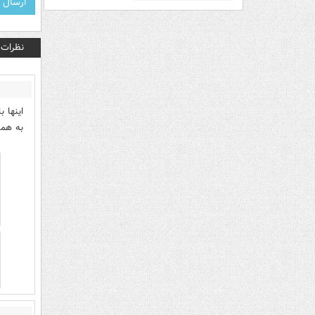
نظرات
اینها 
به هم