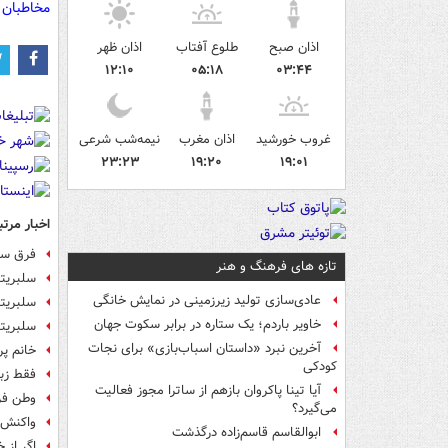
مخاطبان 
اذان صبح
طلوع آفتاب
اذان ظهر
۱۲:۱۰
۰۵:۱۸
۰۳:۴۴
غروب خورشید
اذان مغرب
نیمه‌شب شرعی
۲۳:۲۳
۱۹:۲۰
۱۹:۰۱
اخبار مرتب
فرق سلب
تازه های فرهنگ و هنر
سلبریت
عادی‌سازی تولید زیرزمینی در نمایش خانگی
سلبریت
خاویر باردم؛ یک ستاره در برابر سکوت جهان
سلبریت
آخرین نبرد «داستان اسباب‌بازی» برای نجات
خانم پ
کودکی
فقط زبو
آیا تینا پاکروان بازهم از ساترا مجوز فعالیت
وطن فر
می‌گیرد؟
واکنش پ
ابوالقاسم قاسم‌زاده درگذشت
اگر از 