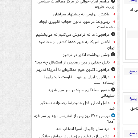
مراسم تعزیه‌خوانی در مرکز مطالعات سیاسی
وزارت خارجه
ی ام
واکنش ابرقویی به پیشنهاد سپاهان
زینی‌وند: در مورد قانون حجاب تغییری ایجاد
نشده است
عراقچی: ما نه فراموش می‌کنیم نه می‌بخشیم
اذعان آمریکا به عبور ده‌ها کشتی از محاصره
ایران
جشن برداشت انگور در ترشیز
دلیل جدایی رامین رضاییان از استقلال چه بود؟
عراقچی: اکنون هیچ مذاکره‌ای با آمریکا نداریم
پاسخ
عراقچی: ایران بر عهد مقاومت خود پابرجا
ایستاده است
حضور سخنگوی سپاه بر سر مزار شهید
سلیمانی
پاسخ
عامل اصلی قتل حمیدرضا رجب‌زاده دستگیر
ناحق
شد
بررسی ۳۰۰ روز پس از آتش‌بس: چه بر سر غزه
آمد؟
مرد سال والیبال آسیا انتخاب شد
پاسخ
عادی‌سازی تولید زیرزمینی در نمایش خانگی