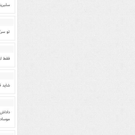
سلبریت
تو سرک
فقط او
شاید ق
داداش 
موساد 