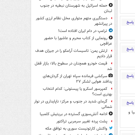
حمله اسرائیل به شهرستان نبطیه در جنوب
لبنان
دستگیری متهم متواری مخل نظام ارزی کشور
پاسخ
در پیرانشهر
ترامپ در دام ایران افتاده است!
رونمایی از کتاب محرم و عاشورا با حضور
عراقچی
پاسخ
ارتش یمن: تاسیسات آرامکو را در جیزان هدف
قرار دادیم
قیمت خودرو همچنان در سطوح بالا؛ بازار قفل
شد
پاسخ
سرکشی فرمانده سپاه تهران از گردان‌های
پدافند هوایی لشکر ۲۷
کمپرسور اسکرو یا پیستونی: کدام انتخاب
بهتری است؟
گرمای شدید در جنوب و مرکز؛ ناپایداری در نوار
پاسخ
شمالی
ا و
ادامه آتش‌سوزی گسترده در بریتیش کلمبیا
پشت پرده تغییر سرمربی تراکتور
واکنش کارتونیست سوری به توافق مکه