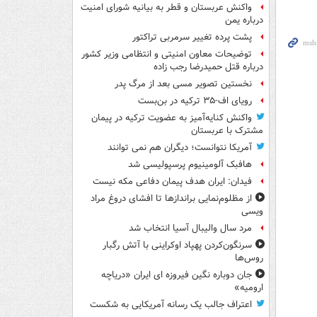
واکنش عربستان و قطر به بیانیه شورای امنیت
درباره یمن
پشت پرده تغییر سرمربی تراکتور
توضیحات معاون امنیتی و انتظامی وزیر کشور
درباره قتل حمیدرضا رجب زاده
نخستین تصویر مسی بعد از مرگ پدر
رویای اف-۳۵ ترکیه در بن‌بست
واکنش کنایه‌آمیز به عضویت ترکیه در پیمان
مشترک با عربستان
آمریکا نتوانست؛ دیگران هم نمی توانند
هافبک آلومینیوم پرسپولیسی شد
فیدان: ایران هدف پیمان دفاعی مکه نیست
از مظلوم‌نمایی براندازها تا افشای دروغ مراد
ویسی
مرد سال والیبال آسیا انتخاب شد
سرنگون‌کردن پهپاد اوکراینی با آتش رگبار
روس‌ها
جان دوباره نگین فیروزه ای ایران «دریاچه
ارومیه»
اعتراف جالب یک رسانه آمریکایی به شکست