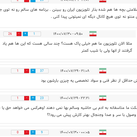
2
23
لامتی بچه ها هم شده بذار تلویزیون ایران رو ببینن . برنامه های سالم رو نه توی ج
 منتو نه توی هیچ کانال دیگه ای نمیتونی پیدا کنی .
۰۹:۵۰ - ۱۴۰۰/۰۷/۳۰
26
1
مثلا الان تلویزیون ما هم خیلی پاک هست؟ چند سالی هست که این ها هم یاد
گرفتند از انها ولی با شیب کمتر
۲۱:۰۸ - ۱۴۰۰/۰۷/۲۹
1
37
 حداقل از نظر فنی و سواد تخصصی یه چیزی بارشون بود
۲۲:۲۱ - ۱۴۰۰/۰۷/۲۹
1
23
کت ما متاسفانه به ادم بی حاشیه وسالم بها نمی دهند !وهرکس می خواهد حق یا 
 وصول با سر و صدا وجنجال بهتر کارش پیش می رود!؟
۰۰:۰۵ - ۱۴۰۰/۰۷/۳۰
0
9