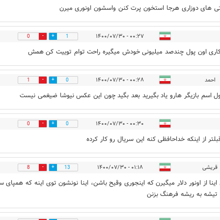
ی های دوزاری هرجا استخون پرت کنن واسشون اونوری میرن
۰۰:۲۷ - ۱۴۰۰/۰۷/۳۰
0
1
اری اون پول چندصد میلیونی خودش میگیره راحت توام توییت کن همش
احمد
۰۰:۲۸ - ۱۴۰۰/۰۷/۳۰
1
0
ل اسم بازیگر هارو یاد بگیرید بعد بگید چون این عکس نیوشا ضیغمی نیست
۰۰:۳۰ - ۱۴۰۰/۰۷/۳۰
0
0
بلتر از اینکه خداحافظی کنه این سریال رو کار کرده
قریشی
۰۱:۱۸ - ۱۴۰۰/۰۷/۳۰
8
13
اینا از اونور دلار میگیرن که اینجوری وقیح باشن، اینا نونشون توی اینه که همپای سی
تیشه به ریشه فرهنگ بزنن