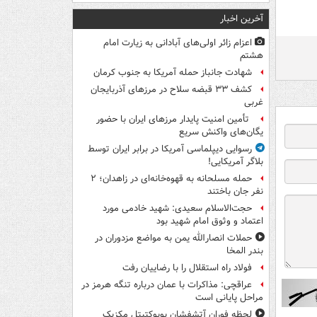
آخرین اخبار
اعزام زائر اولی‌های آبادانی به زیارت امام
هشتم
شهادت جانباز حمله آمریکا به جنوب کرمان
کشف ۳۳ قبضه سلاح در مرزهای آذربایجان
غربی
تأمین امنیت پایدار مرزهای ایران با حضور
یگان‌های واکنش سریع
رسوایی دیپلماسی آمریکا در برابر ایران توسط
بلاگر آمریکایی!
حمله مسلحانه به قهوه‌خانه‌ای در زاهدان؛ ۲
نفر جان باختند
حجت‌الاسلام سعیدی: شهید خادمی مورد
اعتماد و وثوق امام شهید بود
حملات انصارالله یمن به مواضع مزدوران در
بندر المخا
فولاد راه استقلال را با رضاییان رفت
عراقچی: مذاکرات با عمان درباره تنگه هرمز در
مراحل پایانی است
لحظه فوران آتشفشان پوپوکتپتل مکزیک