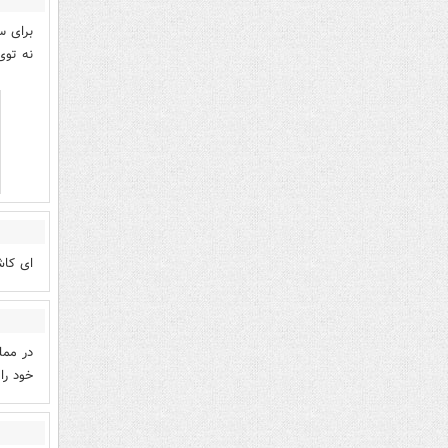
برای س
نه توی
ای کاش
در ممل
خود را