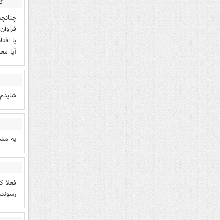
کا
چنانچه
فراوان
پا افت
آیا مع
شایدم 
یه مشت
فعلا ک
رسوندن