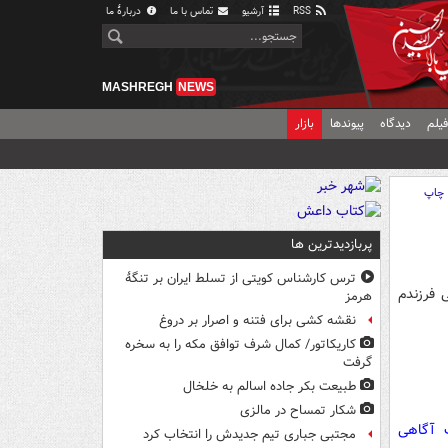
RSS
آرشیو
تماس با ما
دربارهٔ ما
MASHREGH
NEWS
یلم
دیدگاه
پیوندها
بازار
چاپ
پربازدیدترین ها
ترس کارشناس کویتی از تسلط ایران بر تنگۀ
 فرزندم
هرمز
نقشه کشی برای فتنه و اصرار بر دروغ
کاریکاتور/ کمال شرف توافق مکه را به سخره
گرفت
طبیعت بکر جاده اسالم به خلخال
شکار تمساح در مالزی
ت آگاهی
مجتبی جباری تیم جدیدش را انتخاب کرد