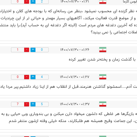
بوس کارما
۰۱:۲۱ - ۱۴۰۰/۰۷/۳۰
0
2
 نظر گزنده ای محسوب نمیشود ،بنظر من رسانه‌ای که با بودجه های کلان و اختیارا
 و از موضع قدرت فعالیت میکند، آگاهیهای بسیار مهمتر و حیاتی تر از این چرندیات
اده که آخرین دغدغه های مردم است (البته اگر دغدغه ای به حساب آید)،را باید منتشر
ضلات اجتماعی را نمی بینید؟
۰۱:۲۶ - ۱۴۰۰/۰۷/۳۰
1
0
با گذشت زمان و پخته‌نر شدن تغییر کرده
۰۱:۲۷ - ۱۴۰۰/۰۷/۳۰
0
4
 آدم....اسمشونو گذاشتن هنرمند.قبل از انقلاب هم از اینا زیاد داشتیم.پیر مردا یاد
۰۱:۳۷ - ۱۴۰۰/۰۷/۳۰
7
5
ه بازیگرها هر غلطی که دلشون میخواد دارن میکنن و بی بندوباری وبی حیایی رو به 
، این جماعت وقیح همیشه هم طلبکارند، منکه خیلی وقته ازشون متنفر شدم