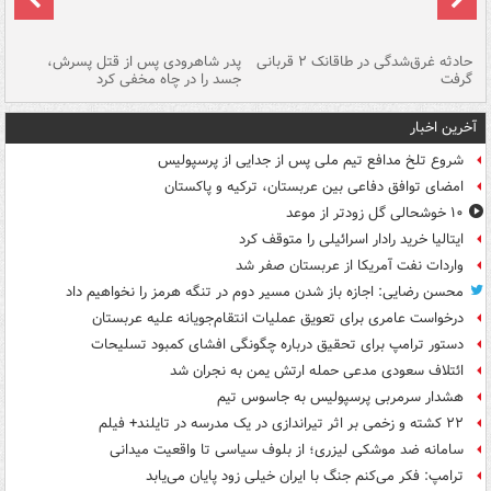
شته
حادثه غرق‌شدگی در طاقانک ۲ قربانی
پدر شاهرودی پس از قتل پسرش،
دس
گرفت
جسد را در چاه مخفی کرد
آخرین اخبار
شروع تلخ مدافع تیم ملی پس از جدایی از پرسپولیس
امضای توافق دفاعی بین عربستان، ترکیه و پاکستان
۱۰ خوشحالی گل زودتر از موعد
ایتالیا خرید رادار اسرائیلی را متوقف کرد
واردات نفت آمریکا از عربستان صفر شد
محسن رضایی: اجازه باز شدن مسیر دوم در تنگه هرمز را نخواهیم داد
درخواست عامری برای تعویق عملیات انتقام‌جویانه علیه عربستان
دستور ترامپ برای تحقیق درباره چگونگی افشای کمبود تسلیحات
ائتلاف سعودی مدعی حمله ارتش یمن به نجران شد
هشدار سرمربی پرسپولیس به جاسوس تیم
۲۲ کشته و زخمی بر اثر تیراندازی در یک مدرسه در تایلند+ فیلم
سامانه ضد موشکی لیزری؛ از بلوف سیاسی تا واقعیت میدانی
ترامپ: فکر می‌کنم جنگ با ایران خیلی زود پایان می‌یابد