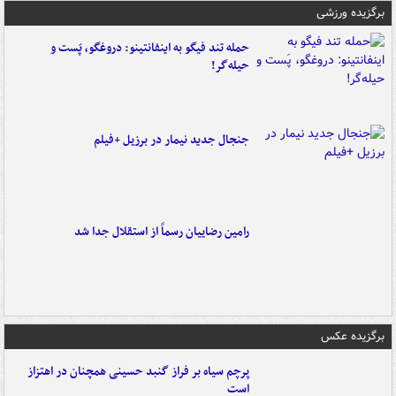
برگزیده ورزشی
حمله تند فیگو به اینفانتینو: دروغگو، پَست‌ و
حیله‌گر!
جنجال جدید نیمار در برزیل +فیلم
رامین رضاییان رسماً از استقلال جدا شد
برگزیده عکس
پرچم سیاه بر فراز گنبد حسینی همچنان در اهتزاز
است