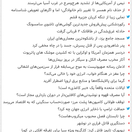
نیمی از آمریکایی‌ها از تشدید هرج‌ومرج در غرب آسیا می‌ترسند
از حذف نام همسر تا تغییر نام خانوادگی؛ اما و اگرهای تعویض شناسنامه
نمایی زیبا از تنگه کریان جزیره قشم
رکوردشکنی پیش‌فروش جدیدترین گوشی‌های تاشوی سامسونگ
حادثه غرق‌شدگی در طاقانک ۲ قربانی گرفت
مسجد جامع یزد، از باشکوه‌ترین معماری‌های ایران
پدر شاهرودی پس از قتل پسرش، جسد را در چاه مخفی کرد
دردسر همزمان آمریکا و اوکراین با ته کشیدن موشک های پاتریوت
آثار مخرب مصرف الکل و سیگار در بروز بیماری‌ها
اذعان رسانه صهیونیست به موج بی‌سابقه فرار از سرزمین‌های اشغالی
چرا مغز در هنگام خواب، انرژی خود را خالی می‌کند؟
گرما برای پالایشگاه‌ها و منابع برق اروپا اضطرار آفرید
ایالات متحده واقعاً یک «ببر کاغذی» است!
آیا مصرف قهوه و نوشیدنی‌های کافئین‌دار در دوران بارداری مجاز است؟
توقف طولانی کامیون‌ها پشت مرز؛ صورت‌حساب سنگینی که به اقتصاد می‌رسد
حماقت ترامپ با ذخایر انرژی جهان چه کرد؟
چرا تابستان فصل محبوب میکروب‌هاست؟
دستگیری قاتل فراری در نوشهر
نیویورک تایمز فاش کرد: کارگروه ویژه سیا برای تفرقه افکنی در کوبا