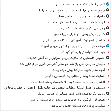
کنترل کامل تنگه هرمز در دست ایران!
پرچم سیاه بر فراز گنبد حسینی همچنان در اهتزاز است
ماجرای پیاده روی اربعین حاج رمضان
این دیپلماسی نمایشی، شکست خورده است
روایت پزشکیان از انحلال بانک آینده
شمیم خوش رضوی در هوای بین‌الحرمین
هشدار افسر ارشد آمریکایی به کاخ سفید +فیلم
موشک‌های بالستیک ایران؛ چالش راهبردی آمریکا
باید افراد کارآمدتر را به کار گرفت
حامیان فلسطین در مکزیک پرچم اسرائیل را به آتش کشیدند
دبیرکل سازمان ملل باز هم خواستار آتش‌بس فوری در اوکراین شد
آنچه رهبر شهید سال‌ها پیش دیده بودند
حمایت هلندی‌ها از مظلومیت فلسطین +فیلم
افشای برکناری در موساد پس از شکست پروژه علیه ایران
دستگیری عامل انتشار مطالب توهین‌آمیز علیه زائران اربعین در فضای مجازی
روایت تکان‌دهنده دانش‌آموز مینابی از جنایت آمریکا
هدف قرار گرفتن اتاق‌ فرماندهی مزدوران عربستان در یمن
شکست پروژه «خاورمیانه جدید» نتانیاهو