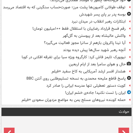
خود فروخته‌ها چطور با موساد همکاری می‌کردند؟
توقف طولانی کامیون‌ها پشت مرز؛ صورت‌حساب سنگینی که به اقتصاد می‌رسد
بوسه‌ پدر بر پای پسر شهیدش
ابتکارات رهبر انقلاب در میدان نبرد
رقم فسخ قرارداد رضاییان با استقلال فقط ۱۰۰میلیون تومان!
واکنش عالیشاه بعد از پیوستن به گل‌گهر
آیا تینا پاکروان بازهم از ساترا مجوز فعالیت می‌گیرد؟
آنچه رهبر شهید سال‌ها پیش دیده بودند
نیویورک تایمز فاش کرد: کارگروه ویژه سیا برای تفرقه افکنی در کوبا
حال و هوای سامرا بعد از ایام اربعین
هشدار افسر ارشد آمریکایی به کاخ سفید +فیلم
پاسخ قاطع ملیحه محمدی به نسخه تسلیم‌طلبی روی آنتن BBC
کویت دستور تعطیلی تنها مدرسه ایرانی را صادر کرد
ایران را تست نکنید! جاده‌ی خشم ایران!
حمله کوبنده نیروهای مسلح یمن به مواضع مزدوران سعودی +فیلم
حوادث