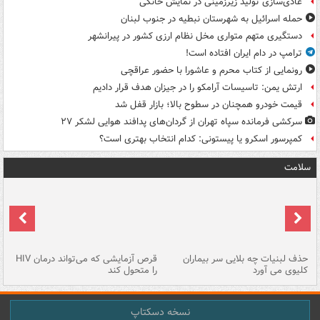
عادی‌سازی تولید زیرزمینی در نمایش خانگی
حمله اسرائیل به شهرستان نبطیه در جنوب لبنان
دستگیری متهم متواری مخل نظام ارزی کشور در پیرانشهر
ترامپ در دام ایران افتاده است!
رونمایی از کتاب محرم و عاشورا با حضور عراقچی
ارتش یمن: تاسیسات آرامکو را در جیزان هدف قرار دادیم
قیمت خودرو همچنان در سطوح بالا؛ بازار قفل شد
سرکشی فرمانده سپاه تهران از گردان‌های پدافند هوایی لشکر ۲۷
کمپرسور اسکرو یا پیستونی: کدام انتخاب بهتری است؟
سلامت
حذف لبنیات چه بلایی سر بیماران
قرص آزمایشی که می‌تواند درمان HIV
عل
کلیوی می آورد
را متحول کند
قل
نسخه دسکتاپ