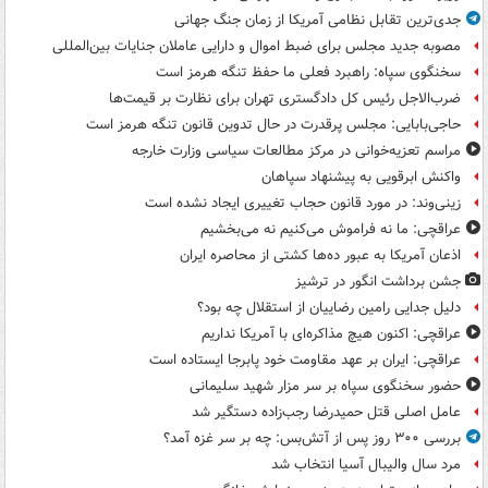
جدی‌ترین تقابل نظامی آمریکا از زمان جنگ جهانی
مصوبه جدید مجلس برای ضبط اموال و دارایی عاملان جنایات بین‌المللی
سخنگوی سپاه: راهبرد فعلی ما حفظ تنگه هرمز است
ضرب‌الاجل رئیس کل دادگستری تهران برای نظارت بر قیمت‌ها
حاجی‌بابایی: مجلس پرقدرت در حال تدوین قانون تنگه هرمز است
مراسم تعزیه‌خوانی در مرکز مطالعات سیاسی وزارت خارجه
واکنش ابرقویی به پیشنهاد سپاهان
زینی‌وند: در مورد قانون حجاب تغییری ایجاد نشده است
عراقچی: ما نه فراموش می‌کنیم نه می‌بخشیم
اذعان آمریکا به عبور ده‌ها کشتی از محاصره ایران
جشن برداشت انگور در ترشیز
دلیل جدایی رامین رضاییان از استقلال چه بود؟
عراقچی: اکنون هیچ مذاکره‌ای با آمریکا نداریم
عراقچی: ایران بر عهد مقاومت خود پابرجا ایستاده است
حضور سخنگوی سپاه بر سر مزار شهید سلیمانی
عامل اصلی قتل حمیدرضا رجب‌زاده دستگیر شد
بررسی ۳۰۰ روز پس از آتش‌بس: چه بر سر غزه آمد؟
مرد سال والیبال آسیا انتخاب شد