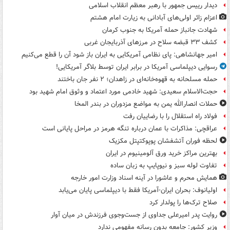
دیدار رییس جمهور با رهبر معظم انقلاب اسلامی
اعزام زائر اولی‌های آبادانی به زیارت امام هشتم
شهادت جانباز حمله آمریکا به جنوب کرمان
کشف ۳۳ قبضه سلاح در مرزهای آذربایجان غربی
امیر جهانشاهی: پای نظامی آمریکایی به ایران باز شود آن را قطع می‌کنیم
رسوایی دیپلماسی آمریکا در برابر ایران توسط بلاگر آمریکایی!
حمله مسلحانه به قهوه‌خانه‌ای در زاهدان؛ ۲ نفر جان باختند
حجت‌الاسلام سعیدی: شهید خادمی مورد اعتماد و وثوق امام شهید بود
حملات انصارالله یمن به مواضع مزدوران در بندر المخا
فولاد راه استقلال را با رضاییان رفت
عراقچی: مذاکرات با عمان درباره تنگه هرمز در مراحل پایانی است
لحظه فوران آتشفشان پوپوکتپتل مکزیک
بهترین مراکز خرید ورق آلومینیوم در ایران
تفاوت لوله سبز و نیوپایپ به زبان ساده
همایش محرم و عاشورا در آینه اسناد وزارت امور خارجه
اولیانوف: بحران ایران-آمریکا فقط با دیپلماسی پایان می‌یابد
صلاح ترک‌ها را پولدار کرد
روایت پدر امیرعلی جداوی از جست‌وجوی فرزندش در میان آوار
وزیر کشور: جامعه بدون رسانه مفهومی ندارد