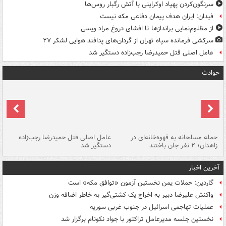
سرنگون‌کردن پهپاد اوکراینی با آتش رگبار روس‌ها
فیدان: ایران هدف پیمان دفاعی مکه نیست
از مظلوم‌نمایی براندازها تا افشای دروغ مراد ویسی
سرکشی فرمانده سپاه تهران از گردان‌های پدافند هوایی لشکر ۲۷
عامل اصلی قتل حمیدرضا رجب‌زاده دستگیر شد
حوادث
حمله مسلحانه به قهوه‌خانه‌ای در
عامل اصلی قتل حمیدرضا رجب‌زاده
گر
زاهدان؛ ۲ نفر جان باختند
دستگیر شد
نا
آخرین اخبار
گاردین: حملات یمن نخستین آزمون «توافق مکه» است
واکنش علیرضا دبیر به اخراج یک کشتی‌گیر به خاطر اضافه وزن
عملیات تهاجمی اسرائیل در جنوب غربی سوریه
نخستین جلسه مدیرعامل تراکتور با جواد نکونام برگزار شد