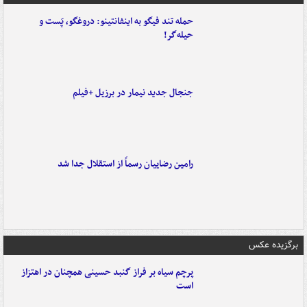
حمله تند فیگو به اینفانتینو: دروغگو، پَست‌ و
حیله‌گر!
جنجال جدید نیمار در برزیل +فیلم
رامین رضاییان رسماً از استقلال جدا شد
برگزیده عکس
پرچم سیاه بر فراز گنبد حسینی همچنان در اهتزاز
است