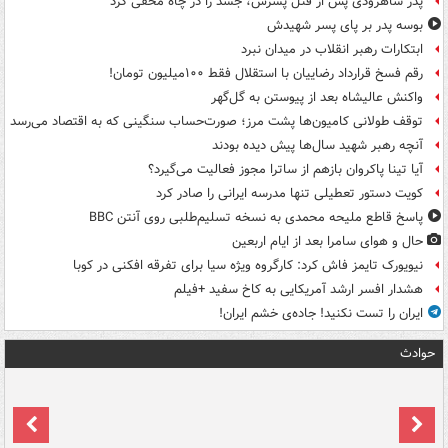
پدر شاهرودی پس از قتل پسرش، جسد را در چاه مخفی کرد
بوسه‌ پدر بر پای پسر شهیدش
ابتکارات رهبر انقلاب در میدان نبرد
رقم فسخ قرارداد رضاییان با استقلال فقط ۱۰۰میلیون تومان!
واکنش عالیشاه بعد از پیوستن به گل‌گهر
توقف طولانی کامیون‌ها پشت مرز؛ صورت‌حساب سنگینی که به اقتصاد می‌رسد
آنچه رهبر شهید سال‌ها پیش دیده بودند
آیا تینا پاکروان بازهم از ساترا مجوز فعالیت می‌گیرد؟
کویت دستور تعطیلی تنها مدرسه ایرانی را صادر کرد
پاسخ قاطع ملیحه محمدی به نسخه تسلیم‌طلبی روی آنتن BBC
حال و هوای سامرا بعد از ایام اربعین
نیویورک تایمز فاش کرد: کارگروه ویژه سیا برای تفرقه افکنی در کوبا
هشدار افسر ارشد آمریکایی به کاخ سفید +فیلم
ایران را تست نکنید! جاده‌ی خشم ایران!
حوادث