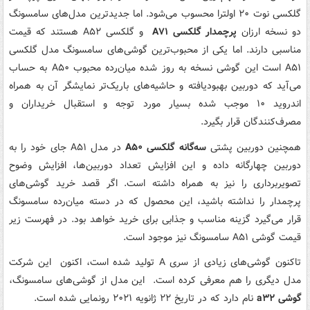
گلکسی نوت ۲۰ اولترا محسوب می‌شود. اما جدیدترین مدل‌های سامسونگ
دو نسخه ارزان
پرچمدار گلکسی A۷۱
و گلکسی A۵۲ هستند که قیمت
مناسبی دارند. اما یکی از محبوب‌ترین گوشی‌های سامسونگ مدل گلکسی
A۵۱ است این گوشی نسخه به روز شده میان‌رده محبوب A۵۰ به حساب
می‌آید که دوربین بهبودیافته و حاشیه‌های باریک‌تر نمایشگر آن به‌ همراه
اندروید ۱۰ موجب شده بسیار مورد توجه و استقبال خریداران و
مصرف‌کنندگان قرار بگیرد.
همچنین دوربین پشتی
سه‌گانه گلکسی A۵۰
در مدل A۵۱ جای خود را به
دوربین چهارگانه داده و این افزایش تعداد دوربین‌ها، افزایش وضوح
تصویربرداری را نیز به همراه داشته است. اگر قصد خرید گوشی‌های
پرچمدار را نداشته باشید، این محصول که در دسته میان‌رده سامسونگ
قرار می‌گیرد گزینه مناسب و جذابی برای خرید خواهد بود. در فهرست زیر
قیمت گوشی A۵۱ سامسونگ نیز موجود است.
تاکنون گوشی‌های زیادی از سری A تولید شده است، اکنون این شرکت
مدل دیگری را هم معرفی کرده است. این مدل از گوشی‌های سامسونگ،
گوشی a۳۲
نام دارد که در تاریخ ۲۲ ژانویه ۲۰۲۱ رونمایی شده است.