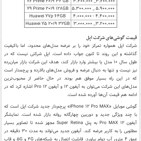
Y۶ Prime ۲۰۱۹ ۳۲ GB
۳.۶۰۰.۰۰۰_ ۳.۴۰۰.۰۰۰
Y۹ Prime ۲۰۱۹ ۱۲۸GB
۵.۹۰۰.۰۰۰ _ ۵.۳۰۰.۰۰۰
Huawei Y۷p ۶۴GB
۴.۴۰۰.۰۰۰ - ۴.۰۰۰.۰۰۰
Huawei Y۵ ۲۰۱۹ ۳۲GB
۳.۲۰۰.۰۰۰_ ۳.۰۰۰.۰۰۰
قیمت گوشی‌های شرکت اپل
شرکت اپل همواره تمرکز خود را بر عرضه مدل‌های محدود، اما باکیفیت
گذاشته و این روند تا کنون جواب داده است. اپل شرکتی نیست که در
طول سال ۱۰ مدل یا بیشتر وارد بازار کند، هدف این شرکت بازار میان‌رده
نیز نیست و تنها به دنبال عرضه و فروش مدل‌های بالارده و پرچمدار است
که در این راه بسیار موفق هم بوده. در حال حاضر از محبوب‌ترین
مدل‌های این شرکت می‌توان به آیفون ۱۲ و آیفون ۱۲ Pro اشاره کرد که در
ادامه هم قیمت آن‌ها آورده شده است.
گوشی موبایل «iPhone ۱۲ Pro MAX» پرچم‌دار جدید شرکت اپل است که
با چند ویژگی جدید و دوربین چهارگانه روانه بازار شده است. نمایشگر
آیفون ۱۲ Pro MAX به پنل Super Retina مجهز ‌شده تا تصاویر بسیار
مطلوبی را به کاربر عرضه کند. آیفون جدید می‌تواند به مدت ۳۰ دقیقه در
عمق ۴ متری آب دوام بیاورد. قابلیت اتصال به شبکه­‌های ۴G و ۵G و قاب