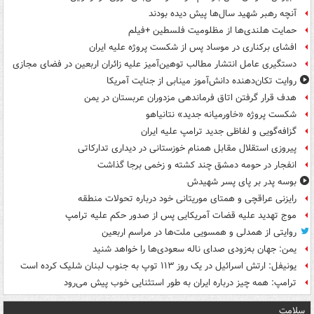
آنچه رهبر شهید سال‌ها پیش دیده بودند
حمایت هلندی‌ها از مظلومیت فلسطین +فیلم
افشای برکناری در موساد پس از شکست پروژه علیه ایران
دستگیری عامل انتشار مطالب توهین‌آمیز علیه زائران اربعین در فضای مجازی
روایت تکان‌دهنده دانش‌آموز مینابی از جنایت آمریکا
هدف قرار گرفتن اتاق‌ فرماندهی مزدوران عربستان در یمن
شکست پروژه «خاورمیانه جدید» نتانیاهو
گزافه‌گویی و لفاظی جدید ترامپ علیه ایران
پیروزی استقلال مقابل همنام خوزستانی در دیداری تدارکاتی
انفجار در حومه دمشق چند کشته و زخمی برجا گذاشت
بوسه‌ پدر بر پای پسر شهیدش
رایزنی عراقچی و همتای موریتانی خود درباره تحولات منطقه
موج تهدید علیه قضات آمریکایی پس از صدور حکم علیه ترامپ
روایتی از همدلی و همسویی ملت‌ها در مراسم اربعین
یمن: جهان به‌زودی صدای ناله سعودی‌ها را خواهد شنید
یونیفل: ارتش اسرائیل در یک روز ۱۱۳ توپ به جنوب لبنان شلیک کرده است
ترامپ: همه چیز درباره ایران به طور استثنایی خوب پیش می‌رود
سلامت