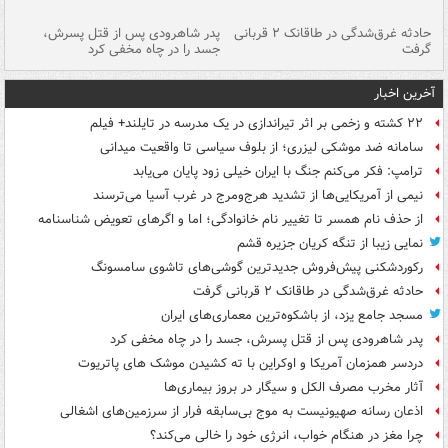
شته
حادثه غرق‌شدگی در طاقانک ۲ قربانی
پدر شاهرودی پس از قتل پسرش،
دس
گرفت
جسد را در چاه مخفی کرد
آخرین اخبار
۲۲ کشته و زخمی بر اثر تیراندازی در یک مدرسه در تایلند+ فیلم
سامانه ضد موشکی لیزری؛ از بلوف سیاسی تا واقعیت میدانی
ترامپ: فکر می‌کنم جنگ با ایران خیلی زود پایان می‌یابد
نیمی از آمریکایی‌ها از تشدید هرج‌ومرج در غرب آسیا می‌ترسند
از حذف نام همسر تا تغییر نام خانوادگی؛ اما و اگرهای تعویض شناسنامه
نمایی زیبا از تنگه کریان جزیره قشم
رکوردشکنی پیش‌فروش جدیدترین گوشی‌های تاشوی سامسونگ
حادثه غرق‌شدگی در طاقانک ۲ قربانی گرفت
مسجد جامع یزد، از باشکوه‌ترین معماری‌های ایران
پدر شاهرودی پس از قتل پسرش، جسد را در چاه مخفی کرد
دردسر همزمان آمریکا و اوکراین با ته کشیدن موشک های پاتریوت
آثار مخرب مصرف الکل و سیگار در بروز بیماری‌ها
اذعان رسانه صهیونیست به موج بی‌سابقه فرار از سرزمین‌های اشغالی
چرا مغز در هنگام خواب، انرژی خود را خالی می‌کند؟