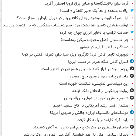
گرما برای پالایشگاه‌ها و منابع برق اروپا اضطرار آفرید
ایالات متحده واقعاً یک «ببر کاغذی» است!
آیا مصرف قهوه و نوشیدنی‌های کافئین‌دار در دوران بارداری مجاز است؟
توقف طولانی کامیون‌ها پشت مرز؛ صورت‌حساب سنگینی که به اقتصاد می‌رسد
حماقت ترامپ با ذخایر انرژی جهان چه کرد؟
چرا تابستان فصل محبوب میکروب‌هاست؟
دستگیری قاتل فراری در نوشهر
نیویورک تایمز فاش کرد: کارگروه ویژه سیا برای تفرقه افکنی در کوبا
کنترل کامل تنگه هرمز در دست ایران!
پرچم سیاه بر فراز گنبد حسینی همچنان در اهتزاز است
ماجرای پیاده روی اربعین حاج رمضان
این دیپلماسی نمایشی، شکست خورده است
روایت پزشکیان از انحلال بانک آینده
شمیم خوش رضوی در هوای بین‌الحرمین
هشدار افسر ارشد آمریکایی به کاخ سفید +فیلم
موشک‌های بالستیک ایران؛ چالش راهبردی آمریکا
باید افراد کارآمدتر را به کار گرفت
حامیان فلسطین در مکزیک پرچم اسرائیل را به آتش کشیدند
دبیرکل سازمان ملل باز هم خواستار آتش‌بس فوری در اوکراین شد