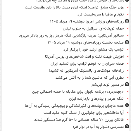
رسانه‌های خارجی درباره جنگ ایران و آمریکا چه می‌گویند؟
وزیر جنگ سابق ترامپ: اینکه ایران دست بالا را دارد واقعیت است
نکونام مافیا را سربه‌نیست کرد
روزنامه‌های ورزشی امروز دوشنبه ۱۹ مرداد ۱۴۰۵
حمله توپخانه‌ای اسرائیل به جنوب لبنان
سناتور آمریکایی: هزینه بازگشایی تنگه هرمز روز به روز بالاتر می‌رود
صفحه نخست روزنامه‌های دوشنبه ۱۹ مرداد ۱۴۰۵
ترامپ یک مشاور ارشد خود را برکنار کرد
افزایش قیمت نفت و افت شاخص‌های بورس آمریکا
طعنه سی‌ان‌ان به توهم ترامپ برای تسلیم ایران
زرادخانه موشک‌های بالستیک آمریکایی ته کشید!
بطری آبی که ماشین شما را به آتش می‌کشد
در مسیر تولد ابریشم
«جهنم‌دره»؛ برنامه تایوان برای مقابله با حمله احتمالی چین
تنگه هرمز و پیام‌های بازدارنده ایران
همه ماجرای پرونده‌های کثیرالشاکی و پیچیدگی رسیدگی به آن‌ها
آیا ماءالشعیر برای جلوگیری از سنگ کلیه مفید است
قاتلان پیرزن ۷۰ ساله همدانی با ۵۰ گرم طلا دستگیر شدند
دسترسی دشوار به آب در نوار غزه