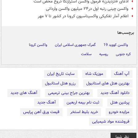
ادعای «دزدیدن» فرمول واکسن آسترازنکا دروغ محض است
واکسن چینی رتبه اول در۲۴ میلیون واکسن وارداتی
اعلام آمار تفکیکی واکسیناسیون کرونا در کشور تا ۷ مهر
برچسب‌ها
واکسن کووید 19
گمرک جمهوری اسلامی ایران
واکسن کرونا
کره جنوبی
روسیه
سلامت
آپ آهنگ
موزیک شاه
سایت تاریخ ایران
بهترین هتل های استانبول
رزرو هتل استانبول
دانلود آهنگ جدید
بهترین جراح بینی ترمیمی
آهنگ های جدید
پرشین هتل
ثبت نام بیمه اربعین
آهنگ جدید
مزایده خودرو
خرید بلیط استخر
قیمت ورق آهن پرایس
فروشنده مواد شیمیایی
نظر شما