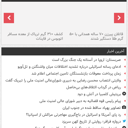
قاتلان پیرزن ۷۰ ساله همدانی با ۵۰
کشف ۳۱۰ گرم تریاک از معده مسافر
گرم طلا دستگیر شدند
اتوبوس در قاینات
عمق ۱۵ م
آخرین اخبار
صربستان: اروپا در آستانه یک جنگ بزرگ است
ادعای رسانه اسرائیلی درباره تشدید اختلافات میان واشنگتن و تل‌آویو
زمان پرداخت معوقات بازنشستگان تامین اجتماعی اعلام شد
ولایتی انتصاب محسن رضایی به دبیری شورای‌عالی امنیت ملی را تبریک گفت
ریاض در گرداب ائتلاف‌های بی‌حاصل
بریتیش کلمبیا در آتش و دود
پیام رئیس قوه قضائیه به دبیر شورای عالی امنیت ملی
تصاویر پهپاد ساقط شده در جنوب ایران
رد پای آمریکا و اسرائیل در باج‌گیری مهاجرتی مراکش از اسپانیا؟
دروازه فرافر؛ روایتی از تاریخ کهن سریزد