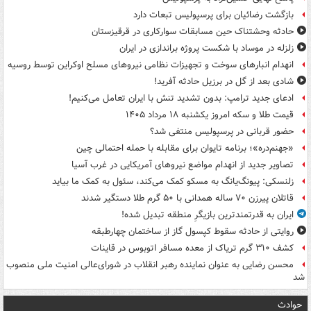
بازگشت رضائیان برای پرسپولیس تبعات دارد
حادثه وحشتناک حین مسابقات سوارکاری در قرقیزستان
زلزله در موساد با شکست پروژه براندازی در ایران
انهدام انبارهای سوخت و تجهیزات نظامی نیروهای مسلح اوکراین توسط روسیه
شادی بعد از گل در برزیل حادثه آفرید!
ادعای جدید ترامپ: بدون تشدید تنش با ایران تعامل می‌کنیم!
قیمت طلا و سکه امروز یکشنبه ۱۸ مرداد ۱۴۰۵
حضور قربانی در پرسپولیس منتفی شد؟
«جهنم‌دره»؛ برنامه تایوان برای مقابله با حمله احتمالی چین
تصاویر جدید از انهدام مواضع نیروهای آمریکایی در غرب آسیا
زلنسکی: پیونگ‌یانگ به مسکو کمک می‌کند، سئول به کمک ما بیاید
قاتلان پیرزن ۷۰ ساله همدانی با ۵۰ گرم طلا دستگیر شدند
ایران به قدرتمندترین بازیگرِ منطقه تبدیل شده!
روایتی از حادثه سقوط کپسول گاز از ساختمان چهارطبقه
کشف ۳۱۰ گرم تریاک از معده مسافر اتوبوس در قاینات
محسن رضایی به عنوان نماینده رهبر انقلاب در شورای‌عالی امنیت ملی منصوب
شد
حوادث