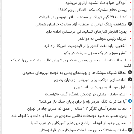
آلودگی هوا باعث تشدید آرتروز می‌شود
پیمان دفاع مشترک مکه؛ ائتلافی روی کاغذ!
کشف ۳۱۰ گرم تریاک از معده مسافر اتوبوس در قاینات
مشاهده پلنگ ایرانی در منطقه آزاد سالوک خراسان شمالی
یمن: انفجار انبارهای تسلیحاتی عربستان ادامه دارد
تبریک رئیس مجلس به ذوالقدر
الکعبی: باید نفت کشور را از قیمومیت آمریکا آزاد کرد
آتش سوزی در یک مخزن سوخت در باکو
قالیباف انتصاب محسن رضایی به دبیری شورای عالی امنیت ملی را تبریک
گفت
لحظۀ شلیک موشک‌ها و پهپادهای یمنی به تجمع نیروهای سعودی
آماده‌سازی مواکب برای میزبانی از زائران رضوی
افول موساد به روایت رسانه عبری
اعلام حادثه امنیتی در نزدیکی باشگاه گلف «ترامپ»
آیا مذاکرات تنگه هرمز راه را برای پایان جنگ باز می‌کند؟
نجات معجزه‌آسای کارگر ۲۲ ساله از عمق ۱۵ متری چاه در تهران
یمن: عملیات علیه تجمعات نظامی سعودی در المخا با دقت بالا انجام شد
تصاویر جدید از انهدام مواضع نیروهای آمریکایی در غرب آسیا
حادثه وحشتناک حین مسابقات سوارکاری در قرقیزستان