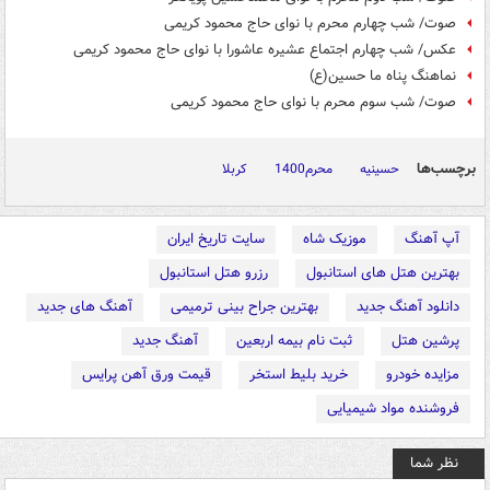
صوت/ شب چهارم محرم با نوای حاج محمود کریمی
عکس/ شب چهارم اجتماع عشیره عاشورا با نوای حاج محمود کریمی
نماهنگ پناه ما حسین(ع)
صوت/ شب سوم محرم با نوای حاج محمود کریمی
برچسب‌ها
حسینیه
محرم1400
کربلا
آپ آهنگ
موزیک شاه
سایت تاریخ ایران
بهترین هتل های استانبول
رزرو هتل استانبول
دانلود آهنگ جدید
بهترین جراح بینی ترمیمی
آهنگ های جدید
پرشین هتل
ثبت نام بیمه اربعین
آهنگ جدید
مزایده خودرو
خرید بلیط استخر
قیمت ورق آهن پرایس
فروشنده مواد شیمیایی
نظر شما