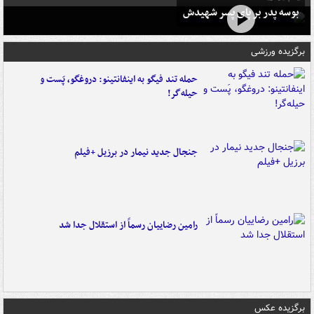
بوسه‌ پدر بر پای پسر شهیدش
برگزیده ورزشی
حمله تند فیگو به اینفانتینو: دروغگو، پَست‌ و
حیله‌گر!
جنجال جدید نیمار در برزیل +فیلم
رامین رضاییان رسماً از استقلال جدا شد
برگزیده عکس