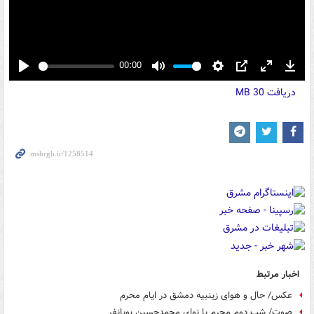
00:00
Play
Mute
Settings
PIP
Enter
Down
دریافت
30 MB
fullscreen
اخبار مرتبط
عکس/ حال و هوای زینبیه دمشق در ایام محرم
صوت/ شب دوم محرم با نوای محمدحسین پویانفر