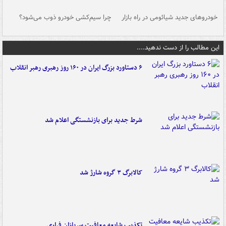
خودروهای جدید شیائومی در راه بازار
چرا سیم‌کشی خودرو ذوب می‌شود؟
شو
این مطالب را از دست ندهید....
۶ دستاورد بزرگ ایران در ۱۶۰ روز رهبری رهبر انقلاب
شرط جدید برای بازنشستگی اعلام شد
کالابرگ ۳ گروه شارژ شد
تکذیب شایعه معافیت سربازان فراری