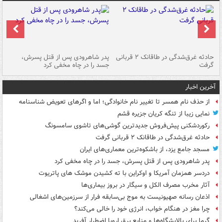
شته
حادثه غرق‌شدگی در طاقانک ۲ قربانی
پدر شاهرودی پس از قتل پسرش،
دس
گرفت
جسد را در چاه مخفی کرد
آخرین اخبار
از حذف نام همسر تا تغییر نام خانوادگی؛ اما و اگرهای تعویض شناسنامه
نمایی زیبا از تنگه کریان جزیره قشم
رکوردشکنی پیش‌فروش جدیدترین گوشی‌های تاشوی سامسونگ
حادثه غرق‌شدگی در طاقانک ۲ قربانی گرفت
مسجد جامع یزد، از باشکوه‌ترین معماری‌های ایران
پدر شاهرودی پس از قتل پسرش، جسد را در چاه مخفی کرد
دردسر همزمان آمریکا و اوکراین با ته کشیدن موشک های پاتریوت
آثار مخرب مصرف الکل و سیگار در بروز بیماری‌ها
اذعان رسانه صهیونیست به موج بی‌سابقه فرار از سرزمین‌های اشغالی
چرا مغز در هنگام خواب، انرژی خود را خالی می‌کند؟
گرما برای پالایشگاه‌ها و منابع برق اروپا اضطرار آفرید