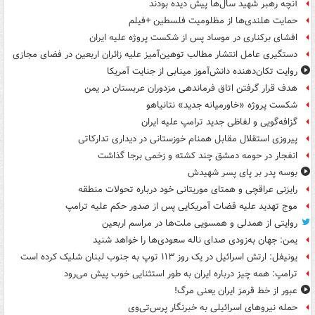
آنچه رهبر شهید سال‌ها پیش دیده بودند
حمایت هلندی‌ها از مظلومیت فلسطین +فیلم
افشای برکناری در موساد پس از شکست پروژه علیه ایران
دستگیری عامل انتشار مطالب توهین‌آمیز علیه زائران اربعین در فضای مجازی
روایت تکان‌دهنده دانش‌آموز مینابی از جنایت آمریکا
هدف قرار گرفتن اتاق‌ فرماندهی مزدوران عربستان در یمن
شکست پروژه «خاورمیانه جدید» نتانیاهو
گزافه‌گویی و لفاظی جدید ترامپ علیه ایران
پیروزی استقلال مقابل همنام خوزستانی در دیداری تدارکاتی
انفجار در حومه دمشق چند کشته و زخمی برجا گذاشت
بوسه‌ پدر بر پای پسر شهیدش
رایزنی عراقچی و همتای موریتانی خود درباره تحولات منطقه
موج تهدید علیه قضات آمریکایی پس از صدور حکم علیه ترامپ
روایتی از همدلی و همسویی ملت‌ها در مراسم اربعین
یمن: جهان به‌زودی صدای ناله سعودی‌ها را خواهد شنید
یونیفل: ارتش اسرائیل در یک روز ۱۱۳ توپ به جنوب لبنان شلیک کرده است
ترامپ: همه چیز درباره ایران به طور استثنایی خوب پیش می‌رود
عبور از خط قرمز ایران یعنی مرگ!
حمله نیروهای اسرائیلی به خبرنگار پرس‌تی‌وی