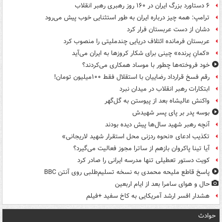
۶ دستاورد بزرگ ایران در ۱۶۰ روز رهبری رهبر انقلاب
ترامپ: همه چیز درباره ایران به طور استثنایی خوب پیش می‌رود
دشان از دست عربستان فرار کرد
عربستان فرمانده ائتلاف دریایی چندملیتی را منصوب کرد
«کمانِ پرنده» چینی برای شکار کروزها به ایران می‌آید
خود فروخته‌ها چطور با موساد همکاری می‌کردند؟
رقم فسخ قرارداد رضاییان با استقلال فقط ۱۰۰میلیون تومان!
ابتکارات رهبر انقلاب در میدان نبرد
واکنش عالیشاه بعد از پیوستن به گل‌گهر
بوسه‌ پدر بر پای پسر شهیدش
آنچه رهبر شهید سال‌ها پیش دیده بودند
تکذیب ادعای «نحوه ردزنی محل استقرار شهید لاریجانی»
آیا تینا پاکروان بازهم از ساترا مجوز فعالیت می‌گیرد؟
کویت دستور تعطیلی تنها مدرسه ایرانی را صادر کرد
پاسخ قاطع ملیحه محمدی به نسخه تسلیم‌طلبی روی آنتن BBC
حال و هوای سامرا بعد از ایام اربعین
هشدار افسر ارشد آمریکایی به کاخ سفید +فیلم
حوادث