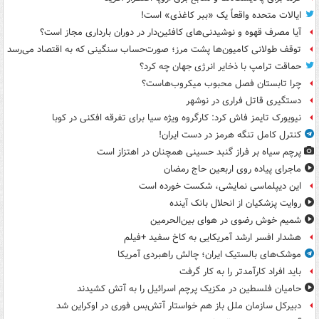
ایالات متحده واقعاً یک «ببر کاغذی» است!
آیا مصرف قهوه و نوشیدنی‌های کافئین‌دار در دوران بارداری مجاز است؟
توقف طولانی کامیون‌ها پشت مرز؛ صورت‌حساب سنگینی که به اقتصاد می‌رسد
حماقت ترامپ با ذخایر انرژی جهان چه کرد؟
چرا تابستان فصل محبوب میکروب‌هاست؟
دستگیری قاتل فراری در نوشهر
نیویورک تایمز فاش کرد: کارگروه ویژه سیا برای تفرقه افکنی در کوبا
کنترل کامل تنگه هرمز در دست ایران!
پرچم سیاه بر فراز گنبد حسینی همچنان در اهتزاز است
ماجرای پیاده روی اربعین حاج رمضان
این دیپلماسی نمایشی، شکست خورده است
روایت پزشکیان از انحلال بانک آینده
شمیم خوش رضوی در هوای بین‌الحرمین
هشدار افسر ارشد آمریکایی به کاخ سفید +فیلم
موشک‌های بالستیک ایران؛ چالش راهبردی آمریکا
باید افراد کارآمدتر را به کار گرفت
حامیان فلسطین در مکزیک پرچم اسرائیل را به آتش کشیدند
دبیرکل سازمان ملل باز هم خواستار آتش‌بس فوری در اوکراین شد