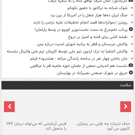
کاریکاتور/ کمال شرف توافق مکه را به سخره گرفت
شوک شبانه به تراکتور با حضور نکونام
جنگ ایران ده‌ها هزار شغل را در آمریکا از بین برد
رویترز: دموکرات‌ها قصد انجام تحقیقات علیه ترامپ را دارند
پرتاب تخم‌مرغ به سمت نخست‌وزیر کوزوو در وسط پارلمان!
نقشه کشی برای فتنه و اصرار بر دروغ
واکنش عربستان و قطر به بیانیه شورای امنیت درباره یمن
واکنش کشفیا به ترک اردوی تیم ملی توسط کاپیتان تیم ملی والیبال نشسته
جان باختن چهار نفر در سانحه رانندگی مراغه - هشترود+ فیلم
نشست هم اندیشی جمعی از علمای حوزه علمیه قم با عراقچی
حریق در شهرک صنعتی نصیرآباد در بهارستان
سلامت
حذف لبنیات چه بلایی سر بیماران
قرص آزمایشی که می‌تواند درمان HIV
عل
کلیوی می آورد
را متحول کند
قل