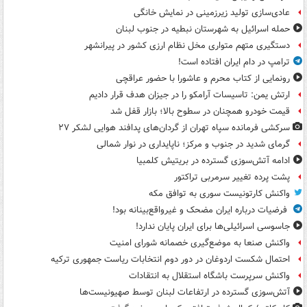
عادی‌سازی تولید زیرزمینی در نمایش خانگی
حمله اسرائیل به شهرستان نبطیه در جنوب لبنان
دستگیری متهم متواری مخل نظام ارزی کشور در پیرانشهر
ترامپ در دام ایران افتاده است!
رونمایی از کتاب محرم و عاشورا با حضور عراقچی
ارتش یمن: تاسیسات آرامکو را در جیزان هدف قرار دادیم
قیمت خودرو همچنان در سطوح بالا؛ بازار قفل شد
سرکشی فرمانده سپاه تهران از گردان‌های پدافند هوایی لشکر ۲۷
گرمای شدید در جنوب و مرکز؛ ناپایداری در نوار شمالی
ادامه آتش‌سوزی گسترده در بریتیش کلمبیا
پشت پرده تغییر سرمربی تراکتور
واکنش کارتونیست سوری به توافق مکه
فرضیات درباره ایران مضحک و غیرواقع‌بینانه بود!
جاسوسی اسرائیلی‌ها برای ایران پایان ندارد!
واکنش صنعا به موضع‌گیری خصمانه شورای امنیت
احتمال شکست اردوغان در دور دوم انتخابات ریاست جمهوری ترکیه
واکنش سرپرست باشگاه استقلال به انتقادات
آتش‌سوزی گسترده در ارتفاعات لبنان توسط صهیونیست‌ها