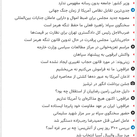
وزیر کشور: جامعه بدون رسانه مفهومی ندارد
جدی‌ترین تقابل نظامی آمریکا از زمان جنگ جهانی
مصوبه جدید مجلس برای ضبط اموال و دارایی عاملان جنایات بین‌المللی
سخنگوی سپاه: راهبرد فعلی ما حفظ تنگه هرمز است
ضرب‌الاجل رئیس کل دادگستری تهران برای نظارت بر قیمت‌ها
حاجی‌بابایی: مجلس پرقدرت در حال تدوین قانون تنگه هرمز است
مراسم تعزیه‌خوانی در مرکز مطالعات سیاسی وزارت خارجه
واکنش ابرقویی به پیشنهاد سپاهان
زینی‌وند: در مورد قانون حجاب تغییری ایجاد نشده است
عراقچی: ما نه فراموش می‌کنیم نه می‌بخشیم
اذعان آمریکا به عبور ده‌ها کشتی از محاصره ایران
جشن برداشت انگور در ترشیز
دلیل جدایی رامین رضاییان از استقلال چه بود؟
عراقچی: اکنون هیچ مذاکره‌ای با آمریکا نداریم
عراقچی: ایران بر عهد مقاومت خود پابرجا ایستاده است
حضور سخنگوی سپاه بر سر مزار شهید سلیمانی
عامل اصلی قتل حمیدرضا رجب‌زاده دستگیر شد
بررسی ۳۰۰ روز پس از آتش‌بس: چه بر سر غزه آمد؟
مرد سال والیبال آسیا انتخاب شد