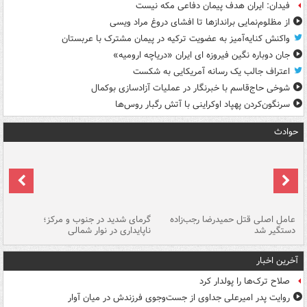
فیدان: ایران هدف پیمان دفاعی مکه نیست
از مظلوم‌نمایی براندازها تا افشای دروغ مراد ویسی
واکنش کنایه‌آمیز به عضویت ترکیه در پیمان مشترک با عربستان
جان دوباره نگین فیروزه ای ایران «دریاچه ارومیه»
اعتراف جالب یک رسانه آمریکایی به شکست
شوخی حاج‌قاسم با خبرنگار در عملیات آزادسازی بوکمال
سرنگون‌کردن پهپاد اوکراینی با آتش رگبار روس‌ها
حوادث
عامل اصلی قتل حمیدرضا رجب‌زاده
گرمای شدید در جنوب و مرکز؛
جا
دستگیر شد
ناپایداری در نوار شمالی
مر
آخرین اخبار
صلاح ترک‌ها را پولدار کرد
روایت پدر امیرعلی جداوی از جست‌وجوی فرزندش در میان آوار