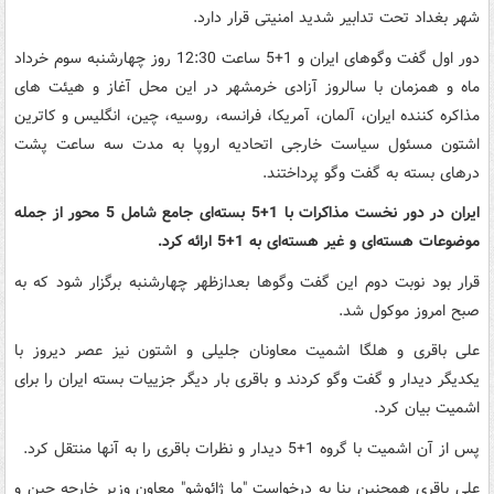
شهر بغداد تحت تدابیر شدید امنیتی قرار دارد.
دور اول گفت وگوهای ایران و 1+5 ساعت 12:30 روز چهارشنبه سوم خرداد
ماه و همزمان با سالروز آزادی خرمشهر در این محل آغاز و هیئت های
مذاکره کننده ایران، آلمان، آمریکا، فرانسه، روسیه، چین، انگلیس و کاترین
اشتون مسئول سیاست خارجی اتحادیه اروپا به مدت سه ساعت پشت
درهای بسته به گفت وگو پرداختند.
ایران در دور نخست مذاکرات با 1+5 بسته‌ای جامع شامل 5 محور از جمله
موضوعات هسته‌ای و غیر هسته‌ای به 1+5 ارائه کرد.
قرار بود نوبت دوم این گفت وگوها بعدازظهر چهارشنبه برگزار شود که به
صبح امروز موکول شد.
علی باقری و هلگا اشمیت معاونان جلیلی و اشتون نیز عصر دیروز با
یکدیگر دیدار و گفت وگو کردند و باقری بار دیگر جزییات بسته ایران را برای
اشمیت بیان کرد.
پس از آن اشمیت با گروه 1+5 دیدار و نظرات باقری را به آنها منتقل کرد.
علی باقری همچنین بنا به درخواست "ما ژائوشو" معاون وزیر خارجه چین و