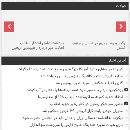
حوادث
رگبار و رعد و برق در شمال و جنوب
بازداشت عامل انتشار مطالب
کشور
اهانت‌آمیز درباره راهپیمایی اربعین
گر
آخرین اخبار
کپلر: تحریم‌های جدید آمریکا بزرگ‌ترین منبع نفت هند را هدف گرفت
منابع افزایش اعتبار کالابرگ به زودی تامین خواهد شد
گلزن قدبلند شگفتی تمرینات پرسپولیس شد
پزشکیان: مردم با حضور خود همه توطئه‌ها را نقش بر آب کردند
انتقاد شدید کمیته مذاکره‌کننده میناب ۱۶۸ از صداوسیما
حضور سرلشکر رضایی در کنار رهبر شهید انقلاب
مدیران خودرو بابت گران‌فروشی ۲۶ خودرو محکوم شد
نیکزاد: تفاهنامه احتمالی ایران و عمان باید در مجلس مصوب شود
بازی هیات مدیره هلدینگ خلیج فارس با سرنوشت سهامداران