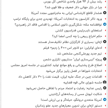
رشد بیش از ۹۴ هزار واحدی شاخص کل بورس
چرا در بازار جهانی دلار ضعیف و طلا قوی شد؟
هشدار قاطع کارشناس ایرانی به ماجراجویی مجدد آمریکا
ورود تاکر کارلسون به انتخابات آمریکا؛ تهدیدی جدی برای پایگاه ترامپ
توافقنامه مکه؛ شکل‌گیری ناتوی اسلامی یا اقدامی فاقد اثر راهبردی؟
استعفای نایب‌رئیس فدراسیون کشتی
حکم اخراج ربیعی را چه کسی امضا کرد؟
اژه‌ای: بسیاری از کارگزاران نظام تکلیف‌مدار هستند
ادعای اوکراین: دو لانچر اس-۴۰۰ را زدیم+ فیلم
تیم جدید پورعلی‌گنجی مشخص شد
پروژه "لیبی‌سازی ایران" سناریوی تکراری دشمن
اصلاح طرح پشتیبانی و رفع موانع تولید کشاورزی در جلسه امروز مجلس
انتخابات شوراها در فصل پاییز برگزار می‌شود
اقدامات چین در جنگ علیه ایران، قیمت نفت را ۳۰ دلار کاهش داد
جلسه شورای عالی قوه قضاییه
رئیس عدلیه: رضایت و اعتماد مردم با لفاظی حاصل نمی‌شود
شکایت لیونل مسی از رسانه‌های آرژانتینی
آمریکا متحدی دروغگو، حیله‌گر و بی ارزش است!
دستور اژه‌ای برای تدوین معیارهای جدید عفو زندانیان