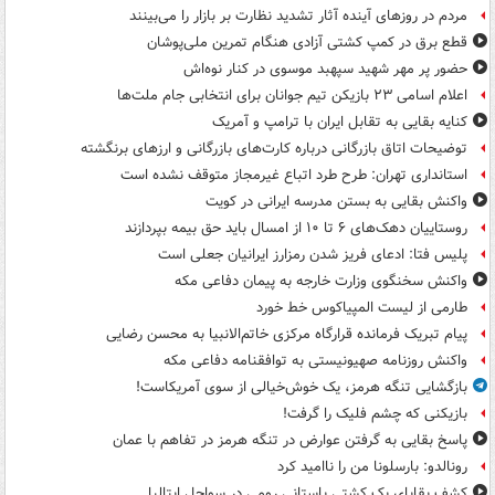
مردم در روزهای آینده آثار تشدید نظارت بر بازار را می‌بینند
قطع برق در کمپ کشتی آزادی هنگام تمرین ملی‌پوشان
حضور پر مهر شهید سپهبد موسوی در کنار نوه‌اش
اعلام اسامی ۲۳ بازیکن تیم جوانان برای انتخابی جام ملت‌ها
کنایه بقایی به تقابل ایران با ترامپ و آمریک
توضیحات اتاق بازرگانی درباره کارت‌های بازرگانی و ارزهای برنگشته
استانداری تهران: طرح طرد اتباع غیرمجاز متوقف نشده است
واکنش بقایی به بستن مدرسه ایرانی در کویت
روستاییان دهک‌های ۶ تا ۱۰ از امسال باید حق بیمه بپردازند
پلیس فتا: ادعای فریز شدن رمزارز ایرانیان جعلی است
واکنش سخنگوی وزارت خارجه به پیمان دفاعی مکه
طارمی از لیست المپیاکوس خط خورد
پیام تبریک فرمانده قرارگاه مرکزی خاتم‌الانبیا به محسن رضایی
واکنش روزنامه صهیونیستی به توافقنامه دفاعی مکه
بازگشایی تنگه هرمز، یک خوش‌خیالی از سوی آمریکاست!
بازیکنی که چشم فلیک را گرفت!
پاسخ بقایی به گرفتن عوارض در تنگه هرمز در تفاهم با عمان
رونالدو: بارسلونا من را ناامید کرد
کشف بقایای یک کشتی باستانی رومی در سواحل ایتالیا