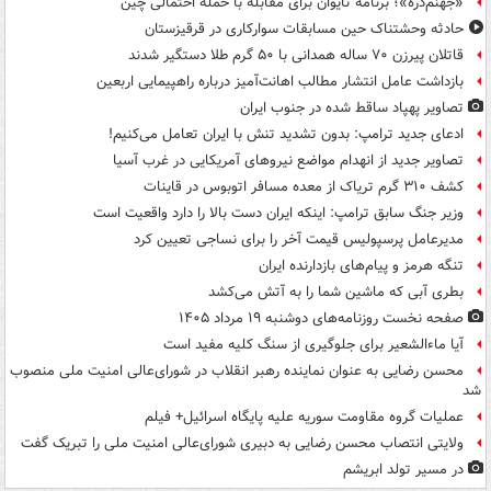
«جهنم‌دره»؛ برنامه تایوان برای مقابله با حمله احتمالی چین
حادثه وحشتناک حین مسابقات سوارکاری در قرقیزستان
قاتلان پیرزن ۷۰ ساله همدانی با ۵۰ گرم طلا دستگیر شدند
بازداشت عامل انتشار مطالب اهانت‌آمیز درباره راهپیمایی اربعین
تصاویر پهپاد ساقط شده در جنوب ایران
ادعای جدید ترامپ: بدون تشدید تنش با ایران تعامل می‌کنیم!
تصاویر جدید از انهدام مواضع نیروهای آمریکایی در غرب آسیا
کشف ۳۱۰ گرم تریاک از معده مسافر اتوبوس در قاینات
وزیر جنگ سابق ترامپ: اینکه ایران دست بالا را دارد واقعیت است
مدیرعامل پرسپولیس قیمت آخر را برای نساجی تعیین کرد
تنگه هرمز و پیام‌های بازدارنده ایران
بطری آبی که ماشین شما را به آتش می‌کشد
صفحه نخست روزنامه‌های دوشنبه ۱۹ مرداد ۱۴۰۵
آیا ماءالشعیر برای جلوگیری از سنگ کلیه مفید است
محسن رضایی به عنوان نماینده رهبر انقلاب در شورای‌عالی امنیت ملی منصوب
شد
عملیات گروه مقاومت سوریه علیه پایگاه اسرائیل+ فیلم
ولایتی انتصاب محسن رضایی به دبیری شورای‌عالی امنیت ملی را تبریک گفت
در مسیر تولد ابریشم