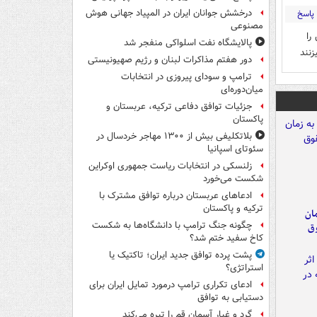
درخشش جوانان ایران در المپیاد جهانی هوش
پاسخ
مصنوعی
را
پالایشگاه نفت اسلواکی منفجر شد
نند
دور هفتم مذاکرات لبنان و رژیم صهیونیستی
ترامپ و سودای پیروزی در انتخابات
میان‌دوره‌ای
جزئیات توافق دفاعی ترکیه، عربستان و
پاکستان
بلاتکلیفی بیش از ۱۳۰۰ مهاجر خردسال در
سئوتای اسپانیا
زلنسکی در انتخابات ریاست جمهوری اوکراین
شکست می‌خورد
ادعاهای عربستان درباره توافق مشترک با
ترکیه و پاکستان
مان
چگونه جنگ ترامپ با دانشگاه‌ها به شکست
وق
کاخ سفید ختم شد؟
پشت پرده توافق جدید ایران؛ تاکتیک یا
استراتژی؟
ادعای تکراری ترامپ درمورد تمایل ایران برای
دستیابی به توافق
گرد و غبار آسمان قم را تیره می‌کند