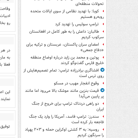
تحولات منطقه‌ای
یثب
وقاحت 
کوبا: با تهدید نظامی از سوی ایالات متحده
ادبیات
روبه‌رو هستیم
رو بخا
ترامپ سوئیس را تهدید کرد
طالبان: داعش را به طور کامل در افغانستان
سرکوب کردیم
امضای سران پاکستان، عربستان و ترکیه برای
در هر 
«دفاع جمعی»
به مار
پوتین و محمد بن زاید درباره اوضاع منطقه
خلیج فارس گفت‌وگو کردند
فعلا ب
افشاگری برادرزاده ترامپ: تمام تصمیم‌هایش از
روی ترس است
وقوع انفجار مهیب در مسکو
قیمت بنزین مانند موشک بالا می‌رود اما مانند
این اع
پر پایین می‌آید!
نمایند
دو راهی دردناک ترامپ برای خروج از جنگ
ایران
سندرز: ترامپ فاسد، آمریکا را وارد یک جنگ
فاجعه بار کرده است
توفیق 
روسیه: به ۳ کشتی اوکراین حمله و ۲۰۳ پهپاد
را سرنگون کردیم