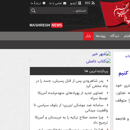
RSS
آرشیو
تماس با ما
دربارهٔ ما
MASHREGH
NEWS
یلم
دیدگاه
پیوندها
بازار
اپ
پربازدیدترین ها
 کنیم
پدر شاهرودی پس از قتل پسرش، جسد را در
ری خود
چاه مخفی کرد
 تجاوز،
تصاویر جدید از پهپادهای منهدم‌شده آمریکا
توسط سپاه
ا متوقف
سامانه ضد موشکی لیزری؛ از بلوف سیاسی تا
واقعیت میدانی
چرا محمد صلاح ترکیه را به عربستان و آمریکا
و فاجعه
ترجیح داد
هشدار سرمربی پرسپولیس به جاسوس تیم