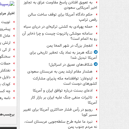
به تعویق افتادن پاسخ مقاومت عراق به تجاوز
اخیر آمریکایی سعودی
اخبار مرتب
حکم دادگاه آمریکا برای توقف ساخت سالن
رقص ترامپ
توییت 
حمله پهپادی به کشتی ترکیه‌ای در دریای سیاه
پیشروی
سامانه موشکی پاتریوت چیست و چرا ذخایر آن
عادل ال
رو به اتمام است؟
ارتش یم
انفجار بزرگ در شهر المخا یمن
از کی ت
تنگه هرمز به نماد یک تحقیر تاریخی برای
سخنگوی 
آمریکا تبدیل شد!
حملات په
شکاف‌های عمیق در اسرائیل!
نفتکش 
هشدار مقام ارشد یمن به عربستان سعودی
دلایل 
اردوغان: توافقنامه مکه پذیرای مشارکت
کشورهای دوست است
کودک ی
ادعای بسنت درباره توافق ایران و آمریکا
چه کسان
تاثیرات منفی جنگ علیه ایران بر بازار کار
نامه ره
آمریکا
روبیو در رأس فشار حداکثری آمریکا برای تغییر
برچسب‌ها
مسیر کوبا
نبرد ما علیه طرح سلطه‌جویی عربستان است،
نه مردم جنوب یمن