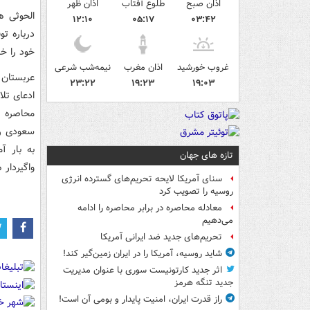
اذان صبح
طلوع آفتاب
اذان ظهر
الحوثی ه
۱۲:۱۰
۰۵:۱۷
۰۳:۴۲
درباره ت
خود را خ
غروب خورشید
اذان مغرب
نیمه‌شب شرعی
۲۳:۲۲
۱۹:۲۳
۱۹:۰۳
ادعای تل
محاصره ز
سعودی را
به بار آ
تازه های جهان
واگیردار
سنای آمریکا لایحه تحریم‌های گسترده انرژی
روسیه را تصویب کرد
معادله محاصره در برابر محاصره را ادامه
می‌دهیم
تحریم‌های جدید ضد ایرانی آمریکا
شاید روسیه، آمریکا را در ایران زمین‌گیر کند!
اثر جدید کارتونیست سوری با عنوان مدیریت
جدید تنگه هرمز
راز قدرت ایران، امنیت پایدار و بومی آن است!