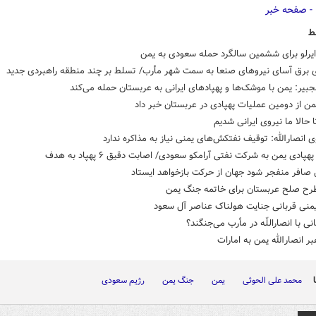
ط
ایرلو برای ششمین سالگرد حمله سعودی به یمن
 برق آسای نیروهای صنعا به سمت شهر مأرب/ تسلط بر چند منطقه راهبردی جدید
جبیر: یمن با موشک‌ها و پهپادهای ایرانی به عربستان حمله می‌کند
ن از دومین عملیات پهپادی در عربستان خبر داد
ا حالا ما نیروی ایرانی شدیم
انصارالله: توقیف نفتکش‌های یمنی نیاز به مذاکره ندارد
پادی یمن به شرکت نفتی آرامکو سعودی/ اصابت دقیق ۶ پهپاد به هدف
صافر منفجر شود جهان از حرکت بازخواهد ایستاد
طرح صلح عربستان برای خاتمه جنگ یمن
منی قربانی جنایت هولناک عناصر آل سعود
ی با انصاراللّه در مأرب می‌جنگند؟
بر انصارالله یمن به امارات
محمد علی الحوثی
یمن
جنگ یمن
رژیم سعودی