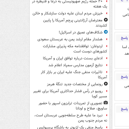
۲۰ حمله رژیم صهیونیستی به درعا و قنیطره در
یک هفته
خیزش مردم لبنان علیه دولت سازشکار و خائن
اعی
معترضان آرژانتینی پرچم آمریکا را پایین
کشیدند
شکاف‌های عمیق در اسرائیل!
پاسخ
هشدار مقام ارشد یمن به عربستان سعودی
اردوغان: توافقنامه مکه پذیرای مشارکت
 اسا
کشورهای دوست است
هد
ادعای بسنت درباره توافق ایران و آمریکا
نتایج آزمون مدارس سمپاد اعلام شد
تاثیرات منفی جنگ علیه ایران بر بازار کار
پاسخ
آمریکا
رونمایی از مختصات جدید تنگۀ هرمز
می
روبیو در رأس فشار حداکثری آمریکا برای تغییر
مسیر کوبا
تصویری از تمرینات ترابزون اسپور با حضور
ساویچ، صلاح و اونانا
پاسخ
نبرد ما علیه طرح سلطه‌جویی عربستان است،
نه مردم جنوب یمن
پاسخ منفی یک لژیونر به باشگاه پرسپولیس