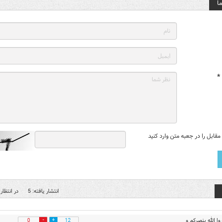
ا
*
قابل را در جعبه متن وارد کنید
انتشار یافته: 5
در انتظار 
ا الله ینصرکم و
0
12