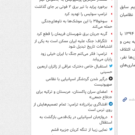
یم سابق
برخورد پراید با تیر برق ۲ فوتی بر جای گذاشت
ترامپ سوئیس را تهدید کرد
نظامیان
سوخو۳۵ با این موشک‌ها به ناوهای‌جنگی
حمله می‌کند
عربستان سعودی در رأس یک ائتلاف عربی و تحت حمایت آمریکا، از ششم فروردین ۱۳۹۴ با
گربه جریان برق شهرستان فریمان را قطع کرد
ه یمن و
تلگراف: جنگ علیه ایران ممکن است به یکی از
اشتباهات تاریخ تبدیل شود
 ائتلاف
ترامپ: فکر می‌کنم جنگ با ایران خیلی زود
ها نفر،
پایان می‌یابد
اری‌های
استقبال خاص دخترک عراقی از زائران اربعین
حسینی
درگیر شدن گردشگر اسپانیایی با نظامی
صهیونیست
امضای سران پاکستان، عربستان و ترکیه برای
«دفاع جمعی»
افشاگری برادرزاده ترامپ: تمام تصمیم‌هایش از
روی ترس است
دروازه‌بان اسپانیایی در یک‌قدمی بازگشت به
استقلال
نمایی زیبا از تنگه کریان جزیره قشم