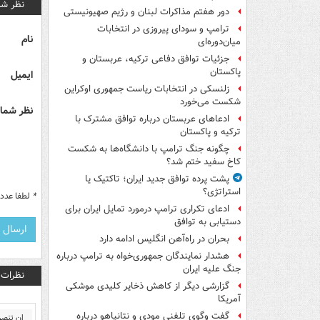
نظر شم
دور هفتم مذاکرات لبنان و رژیم صهیونیستی
ترامپ و سودای پیروزی در انتخابات
نام
میان‌دوره‌ای
جزئیات توافق دفاعی ترکیه، عربستان و
پاکستان
ایمیل
زلنسکی در انتخابات ریاست جمهوری اوکراین
شکست می‌خورد
نظر شما 
ادعاهای عربستان درباره توافق مشترک با
ترکیه و پاکستان
چگونه جنگ ترامپ با دانشگاه‌ها به شکست
کاخ سفید ختم شد؟
پشت پرده توافق جدید ایران؛ تاکتیک یا
استراتژی؟
*
لطفا عدد م
ادعای تکراری ترامپ درمورد تمایل ایران برای
دستیابی به توافق
بحران در راه‌آهن انگلیس ادامه دارد
هشدار نمایندگان جمهوری‌خواه به ترامپ درباره
جنگ علیه ایران
نظرات
گزارشی دیگر از کاهش ذخایر کلیدی موشکی
آمریکا
گفت وگوی تلفنی مودی و نتانیاهو درباره
ان تنصرو