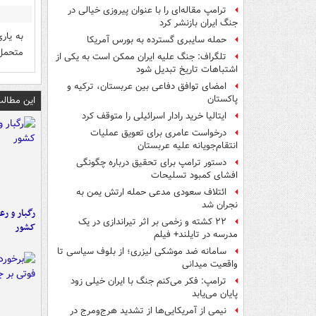
ترامپ مقاله‌ای را با عنوان پیروزی خیالی در
جنگ ایران بازنشر کرد
به یار
حمله سایبری گسترده به بورس آمریکا
متحمل 
تلگراف: جنگ علیه ایران ممکن است به یکی از
اشتباهات تاریخ تبدیل شود
امضای توافق دفاعی بین عربستان، ترکیه و
پاکستان
این مطالب
ایتالیا خرید رادار اسرائیلی را متوقف کرد
درخواست عامری برای تعویق عملیات
انتقام‌جویانه علیه عربستان
دستور ترامپ برای تحقیق درباره چگونگی
افشای کمبود تسلیحات
ائتلاف سعودی مدعی حمله ارتش یمن به
نجران شد
رگبار و رع
۲۲ کشته و زخمی بر اثر تیراندازی در یک
کشور
مدرسه در تایلند+ فیلم
سامانه ضد موشکی لیزری؛ از بلوف سیاسی تا
واقعیت میدانی
ترامپ: فکر می‌کنم جنگ با ایران خیلی زود
پایان می‌یابد
نیمی از آمریکایی‌ها از تشدید هرج‌ومرج در