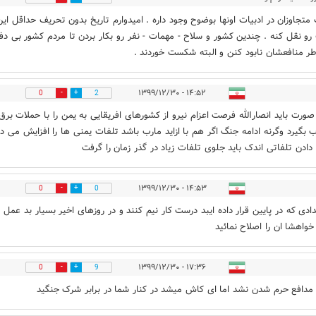
ت اقدامکم
۱۴:۴۷ - ۱۳۹۹/۱۲/۳۰
متجاوزان در ادبیات اونها بوضوح وجود داره . امیدوارم تاریخ بدون تحریف حداقل این
 رو نقل کنه . چندین کشور و سلاح - مهمات - نفر رو بکار بردن تا مردم کشور بی دف
طر منافعشان نابود کنن و البته شکست خوردند .
۱۴:۵۲ - ۱۳۹۹/۱۲/۳۰
0
2
صورت باید انصارالله فرصت اعزام نیرو از کشورهای افریقایی به یمن را با حملات برق
ب بگیرد وگرنه ادامه جنگ اگر هم با ازاید مارب باشد تلفات یمنی ها را افزایش می د
ا دادن تلفاتی اندک باید جلوی تلفات زیاد در گذر زمان را گرفت
۱۴:۵۳ - ۱۳۹۹/۱۲/۳۰
0
0
دادی که در پایین قرار داده ایبد درست کار نیم کنند و در روزهای اخیر بسیار بد عمل 
 خواهشا ان را اصلاح نمائید
۱۷:۳۶ - ۱۳۹۹/۱۲/۳۰
0
9
مدافع حرم شدن نشد اما ای کاش میشد در کنار شما در برابر شرک جنگید