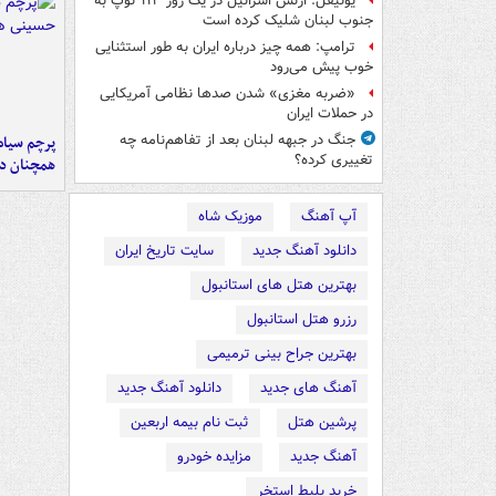
یونیفل: ارتش اسرائیل در یک روز ۱۱۳ توپ به
جنوب لبنان شلیک کرده است
ترامپ: همه چیز درباره ایران به طور استثنایی
خوب پیش می‌رود
«ضربه مغزی» شدن صدها نظامی آمریکایی
در حملات ایران
جنگ در جبهه لبنان بعد از تفاهم‌نامه چه
پرچم سیاه
تغییری کرده؟
همچنان در
آپ آهنگ
موزیک شاه
دانلود آهنگ جدید
سایت تاریخ ایران
بهترین هتل های استانبول
رزرو هتل استانبول
بهترین جراح بینی ترمیمی
آهنگ های جدید
دانلود آهنگ جدید
پرشین هتل
ثبت نام بیمه اربعین
آهنگ جدید
مزایده خودرو
خرید بلیط استخر