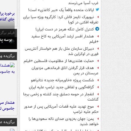
غرب آسیا می‌ترسند
ایالات متحده واقعاً یک «ببر کاغذی» است!
نیویورک تایمز فاش کرد: کارگروه ویژه سیا برای
جای گذا
تفرقه افکنی در کوبا
کنترل کامل تنگه هرمز در دست ایران!
فیلم برگزی
هشدار افسر ارشد آمریکایی به کاخ سفید
بوسه‌ پ
+فیلم
دبیرکل سازمان ملل باز هم خواستار آتش‌بس
فوری در اوکراین شد
برگزیده و
حمایت هلندی‌ها از مظلومیت فلسطین +فیلم
هدف قرار گرفتن اتاق‌ فرماندهی مزدوران
عربستان در یمن
شکست پروژه «خاورمیانه جدید» نتانیاهو
گزافه‌گویی و لفاظی جدید ترامپ علیه ایران
انفجار در حومه دمشق چند کشته و زخمی برجا
گذاشت
هشدار سرم
موج تهدید علیه قضات آمریکایی پس از صدور
جاسوس تی
حکم علیه ترامپ
یمن: جهان به‌زودی صدای ناله سعودی‌ها را
برگزیده 
خواهد شنید