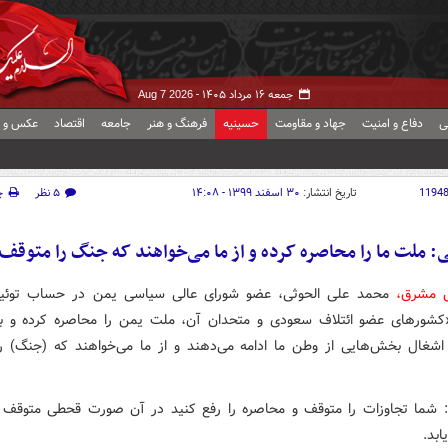
جمعه ۱۶ مرداد ۱۴۰۵ -
Aug 7 2026
ی
دفاع و امنیت
جهاد و مقاومت
حسینیه
فرهنگ و هنر
جامعه
اقتصاد
عکس و ف
1194
تاریخ انتشار:
۳۰ اسفند ۱۳۹۹ - ۱۴:۰۸
۵ نظر
چ
: ملت ما را محاصره کرده و از ما می‌خواهند که جنگ را متوقف
ش مشرق،
محمد علی الحوثی، عضو شورای عالی سیاسی یمن در حساب توئیت
شورهای عضو ائتلاف سعودی و متحدان آن، ملت یمن را محاصره کرده و به
اشغال بخش‌هایی از وطن ما ادامه می‌دهند و از ما می‌خواهند که (جنگ) ر
: شما تجاوزات را متوقف و محاصره را رفع کنید در آن صورت قحطی متوقف 
ابد.