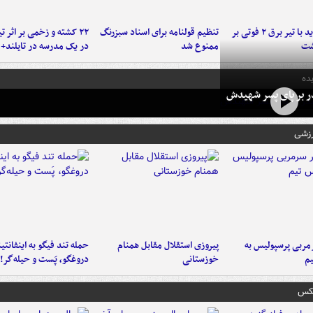
برخورد پراید با تیر برق ۲ فوتی بر
تنظیم قولنامه برای اسناد سبزرنگ
۲۲ کشته و زخمی بر اثر ت
شت
ممنوع شد
در یک مدرسه در تایلند+ 
ده
در بر پای پسر شهیدش
رزشی
ربی پرسپولیس به
پیروزی استقلال مقابل همنام
حمله تند فیگو به اینفانتین
م
خوزستانی
دروغگو، پَست‌ و حیله‌گر!
عکس