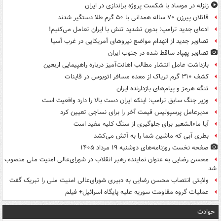
زلزله در موساد با شکست پروژه براندازی در ایران
قاتلان پیرزن ۷۰ ساله همدانی با ۵۰ گرم طلا دستگیر شدند
ادعای جدید ترامپ: بدون تشدید تنش با ایران تعامل می‌کنیم!
تصاویر جدید از انهدام مواضع نیروهای آمریکایی در غرب آسیا
تصاویر پهپاد ساقط شده در جنوب ایران
بازداشت عامل انتشار مطالب اهانت‌آمیز درباره راهپیمایی اربعین
کشف ۳۱۰ گرم تریاک از معده مسافر اتوبوس در قاینات
تنگه هرمز و پیام‌های بازدارنده ایران
وزیر جنگ سابق ترامپ: اینکه ایران دست بالا را دارد واقعیت است
مدیرعامل پرسپولیس قیمت آخر را برای نساجی تعیین کرد
آیا ماءالشعیر برای جلوگیری از سنگ کلیه مفید است
بطری آبی که ماشین شما را به آتش می‌کشد
صفحه نخست روزنامه‌های دوشنبه ۱۹ مرداد ۱۴۰۵
محسن رضایی به عنوان نماینده رهبر انقلاب در شورای‌عالی امنیت ملی منصوب
شد
ولایتی انتصاب محسن رضایی به دبیری شورای‌عالی امنیت ملی را تبریک گفت
عملیات گروه مقاومت سوریه علیه پایگاه اسرائیل+ فیلم
حوادث