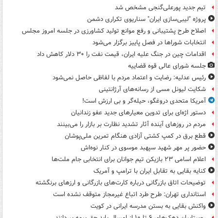
تیم جدید پورعلی‌گنجی مشخص شد
پروژه "لیبی‌سازی ایران" سناریوی تکراری دشمن
اصلاح طرح پشتیبانی و رفع موانع تولید کشاورزی در جلسه امروز مجلس
انتخابات شوراها در فصل پاییز برگزار می‌شود
اقدامات چین در جنگ علیه ایران، قیمت نفت را ۳۰ دلار کاهش داد
جلسه شورای عالی قوه قضاییه
رئیس عدلیه: رضایت و اعتماد مردم با لفاظی حاصل نمی‌شود
شکایت لیونل مسی از رسانه‌های آرژانتینی
آمریکا متحدی دروغگو، حیله‌گر و بی ارزش است!
دستور اژه‌ای برای تدوین معیارهای جدید عفو زندانیان
مردم در روزهای آینده آثار تشدید نظارت بر بازار را می‌بینند
قطع برق در کمپ کشتی آزادی هنگام تمرین ملی‌پوشان
حضور پر مهر شهید سپهبد موسوی در کنار نوه‌اش
اعلام اسامی ۲۳ بازیکن تیم جوانان برای انتخابی جام ملت‌ها
کنایه بقایی به تقابل ایران با ترامپ و آمریک
توضیحات اتاق بازرگانی درباره کارت‌های بازرگانی و ارزهای برنگشته
استانداری تهران: طرح طرد اتباع غیرمجاز متوقف نشده است
واکنش بقایی به بستن مدرسه ایرانی در کویت
روستاییان دهک‌های ۶ تا ۱۰ از امسال باید حق بیمه بپردازند