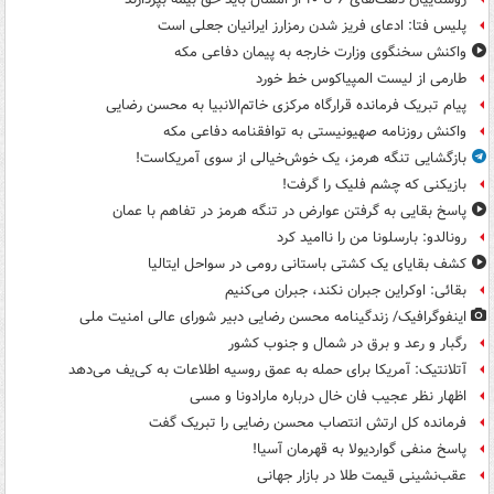
پلیس فتا: ادعای فریز شدن رمزارز ایرانیان جعلی است
واکنش سخنگوی وزارت خارجه به پیمان دفاعی مکه
طارمی از لیست المپیاکوس خط خورد
پیام تبریک فرمانده قرارگاه مرکزی خاتم‌الانبیا به محسن رضایی
واکنش روزنامه صهیونیستی به توافقنامه دفاعی مکه
بازگشایی تنگه هرمز، یک خوش‌خیالی از سوی آمریکاست!
بازیکنی که چشم فلیک را گرفت!
پاسخ بقایی به گرفتن عوارض در تنگه هرمز در تفاهم با عمان
رونالدو: بارسلونا من را ناامید کرد
کشف بقایای یک کشتی باستانی رومی در سواحل ایتالیا
بقائی: اوکراین جبران نکند، جبران می‌کنیم
اینفوگرافیک/ زندگینامه محسن رضایی دبیر شورای عالی امنیت‌ ملی
رگبار و رعد و برق در شمال و جنوب کشور
آتلانتیک: آمریکا برای حمله به عمق روسیه اطلاعات به کی‌یف می‌دهد
اظهار نظر عجیب فان خال درباره مارادونا و مسی
فرمانده کل ارتش انتصاب محسن رضایی را تبریک گفت
پاسخ منفی گواردیولا به قهرمان آسیا!
عقب‌نشینی قیمت طلا در بازار جهانی