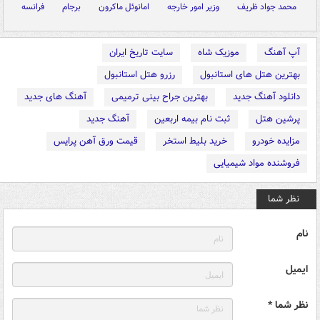
محمد جواد ظریف
وزیر امور خارجه
امانوئل ماکرون
برجام
فرانسه
آپ آهنگ
موزیک شاه
سایت تاریخ ایران
بهترین هتل های استانبول
رزرو هتل استانبول
دانلود آهنگ جدید
بهترین جراح بینی ترمیمی
آهنگ های جدید
پرشین هتل
ثبت نام بیمه اربعین
آهنگ جدید
مزایده خودرو
خرید بلیط استخر
قیمت ورق آهن پرایس
فروشنده مواد شیمیایی
نظر شما
نام
ایمیل
نظر شما *