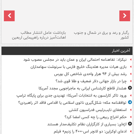
رگبار و رعد و برق در شمال و جنوب
بازداشت عامل انتشار مطالب
کشور
اهانت‌آمیز درباره راهپیمایی اربعین
گر
آخرین اخبار
نیکزاد: تفاهنامه احتمالی ایران و عمان باید در مجلس مصوب شود
بازی هیات مدیره هلدینگ خلیج فارس با سرنوشت سهامداران
رشد بیش از ۹۴ هزار واحدی شاخص کل بورس
چرا در بازار جهانی دلار ضعیف و طلا قوی شد؟
هشدار قاطع کارشناس ایرانی به ماجراجویی مجدد آمریکا
ورود تاکر کارلسون به انتخابات آمریکا؛ تهدیدی جدی برای پایگاه ترامپ
توافقنامه مکه؛ شکل‌گیری ناتوی اسلامی یا اقدامی فاقد اثر راهبردی؟
استعفای نایب‌رئیس فدراسیون کشتی
حکم اخراج ربیعی را چه کسی امضا کرد؟
اژه‌ای: بسیاری از کارگزاران نظام تکلیف‌مدار هستند
ادعای اوکراین: دو لانچر اس-۴۰۰ را زدیم+ فیلم