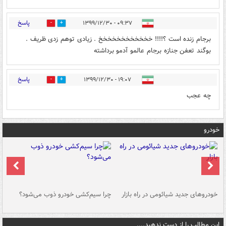
پاسخ
۰۹:۳۷ - ۱۳۹۹/۱۲/۳۰
1
2
برجام زنده است ؟!!!! خخخخخخخخخخخخ . زیادی توهم زدی ظریف .
بوگند تعفن جنازه برجام عالمو آدمو برداشته
پاسخ
۱۹:۰۷ - ۱۳۹۹/۱۲/۳۰
1
1
چه عجب
خودرو
خودروهای جدید شیائومی در راه بازار
چرا سیم‌کشی خودرو ذوب می‌شود؟
شو
این مطالب را از دست ندهید....