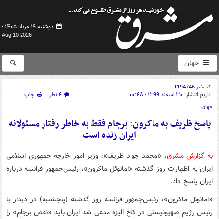
دوشنبه ۱۹ مرداد ۱۴۰۵ -
Aug 10 2026
جهان
کد خبر
1194746
تاریخ انتشار:
۳۰ اسفند ۱۳۹۹ - ۰۰:۴۸
۴ نظر
چاپ
جهان
پاسخ ظریف به ماکرون: برجام فقط به خاطر رفتار مسئولانه
ایران زنده است
به گزارش مشرق،
«محمد جواد ظریف»، وزیر امور خارجه جمهوری اسلامی
ایران به اظهارات روز گذشته «امانوئل ماکرون»، رئیس‌جمهور فرانسه درباره
ایران پاسخ داد.
«امانوئل ماکرون»، رئیس‌جمهور فرانسه روز گذشته (پنجشنبه) در دیدار با
رئیس رژیم صهیونیستی در کاخ الیزه مدعی شد ایران باید «نقض برجام» را