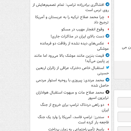
افشاگری برادرزاده ترامپ: تمام تصمیم‌هایش از
روی ترس است
چرا محمد صلاح ترکیه را به عربستان و آمریکا
ترجیح داد
وقوع انفجار مهیب در مسکو
دست بالای ایران در مذاکرات جاری!
عکس‌های دیده نشده از رفاقت دو فرمانده‌
ان می
موشکی
قیمت بنزین مانند موشک بالا می‌رود اما مانند
پر پایین می‌آید!
استقبال خاص دخترک عراقی از زائران اربعین
حسینی
محمد مرندی: پیروزی با روحیه استوار مردمی
حاصل شده
محمد صلاح مات و مبهوت استقبال هواداران
ترابزون اسپور
دو راهی دردناک ترامپ برای خروج از جنگ
ایران
سندرز: ترامپ فاسد، آمریکا را وارد یک جنگ
فاجعه بار کرده است
پاسخ تأمین‌اجتماعی به زمان پرداخت