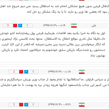
نتقال فرجی بدون هیچ مشکلی انحام شد به استقلال رسید نمی دیم شروع شد اهان
نبود که بعضی ها وزیر رو دارند تا با یه زنگ مشکل رو حل کنه
علی
۰۱:۱۹ - ۱۳۹۹/۱۲/۳۰
0
3
اول یه نگاه به خبرا بکنید،بعد افاضات بفرمایید،فرجی پول ریضایتنامه اشو خودش
داد،دقیقا مثل نادری موقع انتقال به الاستقلال، منتها بحث قاسمی نژاد اینجوری ب
که انگار میخواستن برن بقالی،نسیه پنیر بخرن،نمیشه که،انقدر از این کارا کردن،
دستشون رو شده،دیگه بازیکن سابق خودشونم به حرفاشون اعتماد نکرد و بازیکن
بهشون نداد
۰۰:۱۸ - ۱۳۹۹/۱۲/۳۰
2
0
ر و سپاس فراوان ،ما استقلالیها با تمام وجود از جناب وزیر ورزش سپاسگزاریم و ش
ا می کنیم این جناب بابامسعود لنگیها هرچه زودتر بره به بهشت تا ما هم دعایشان 
۰۹:۲۱ - ۱۳۹۹/۱۲/۳۰
2
0