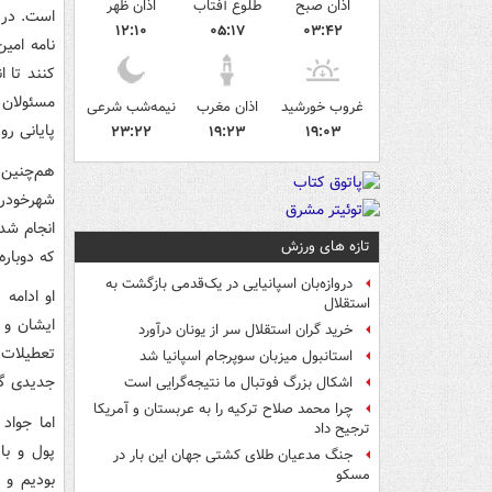
اذان صبح
طلوع آفتاب
اذان ظهر
است. در 
۱۲:۱۰
۰۵:۱۷
۰۳:۴۲
نامه امی
کنند تا ا
مسئولان 
غروب خورشید
اذان مغرب
نیمه‌شب شرعی
پایانی رو
۲۳:۲۲
۱۹:۲۳
۱۹:۰۳
هم‌چنین 
شهرخودرو
تازه های ورزش
که دوباره
دروازه‌بان اسپانیایی در یک‌قدمی بازگشت به
او ادامه
استقلال
ایشان و 
خرید گران استقلال سر از یونان درآورد
تعطیلات 
استانبول میزبان سوپرجام اسپانیا شد
جدیدی گذا
اشکال بزرگ فوتبال ما نتیجه‌گرایی است
چرا محمد صلاح ترکیه را به عربستان و آمریکا
اما جواد
ترجیح داد
پول و با
جنگ مدعیان طلای کشتی جهان این بار در
مسکو
بودیم و 