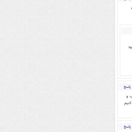
ود
پاسخ
ب و
کنیم
پاسخ