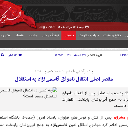
جمعه ۱۶ مرداد ۱۴۰۵ -
Aug 7 2026
ی
دفاع و امنیت
جهاد و مقاومت
حسینیه
فرهنگ و هنر
جامعه
اقتصاد
عکس و ف
1194
تاریخ انتشار:
۲۹ اسفند ۱۳۹۹ - ۱۴:۵۷
۱۳ نظر
چک برگشتی یا مدیریت نامشخص پدیده!؟
مقصر اصلی انتقال ناموفق قاسمی‌نژاد به استقلال
اه پدیده و استقلال پس از انتقال ناموفق
ژاد به جمع آبی‌پوشان پایتخت، اظهارات
 داشتند.
ش مشرق،
پس از کش و قوس‌های فراوان، بامداد امروز (جمعه)، باشگاه
استقل
 رسمی اعلام کرد موضوع انتقال
امین قاسمی‌نژاد
به جمع آبی‌پوشان پایتخت من