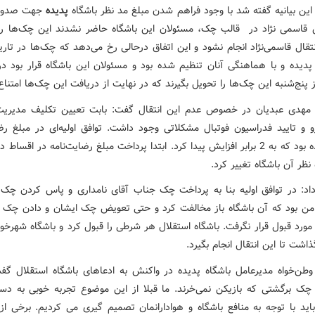
این بیانیه گفته شد با وجود فراهم شدن مبلغ مد نظر باشگاه
پدیده
جهت صدور
ن قاسمی نژاد در قالب چک، مسئولان این باشگاه حاضر نشدند این چک‌ها را
نتقال قاسمی‌نژاد انجام نشود و این اتفاق درحالی رخ می‌دهد که چک‌ها در تار
پدیده و با هماهنگی آنان تنظیم شده بود و مسئولان این باشگاه قرار بود د
ز پنج‌شنبه این چک‌ها را تحویل بگیرند که در نهایت از دریافت این چک‌ها امتناع
مهدی عبدیان در خصوص عدم این انتقال گفت:‌ بابت تعیین تکلیف مدیریت
 و تایید فدراسیون فوتبال مشکلاتی وجود داشت. توافق اولیه‌ای در مبلغ رضا
انجام شده بود که به 2 برابر افزایش پیدا کرد. ابتدا پرداخت مبلغ رضایت‌نامه در اقساط
 نظر آن باشگاه تغییر کرد.
 داد: در توافق اولیه بنا به پرداخت چک جناب آقای نامداری و پاس کردن چک 
من بود که آن باشگاه باز مخالفت کرد و حتی تعویض چک ایشان و دادن چک ب
مورد قبول قرار نگرفت. باشگاه استقلال هر شرطی را قبول کرد و باشگاه شهرخو
شت تا این انتقال انجام بگیرد.
 وطن‌خواه مدیرعامل باشگاه پدیده در واکنش به ادعاهای باشگاه استقلال گف
 چک برگشتی که بازیکن نمی‌خرند. ما قبلا از این موضوع تجربه خوبی به دس
باید با توجه به منافع باشگاه و هوادارانمان تصمیم گیری می کردیم. برخی از