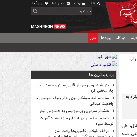
RSS
آرشیو
تماس با ما
دربارهٔ ما
MASHREGH
NEWS
یلم
دیدگاه
پیوندها
بازار
چاپ
پربازدیدترین ها
پدر شاهرودی پس از قتل پسرش، جسد را در
چاه مخفی کرد
سامانه ضد موشکی لیزری؛ از بلوف سیاسی تا
واقعیت میدانی
هشدار سرمربی پرسپولیس به جاسوس تیم
تصاویر جدید از پهپادهای منهدم‌شده آمریکا
توسط سپاه
ال
، طی
توقف طولانی کامیون‌ها پشت مرز؛
تفی شده
صورت‌حساب سنگینی که به اقتصاد می‌رسد