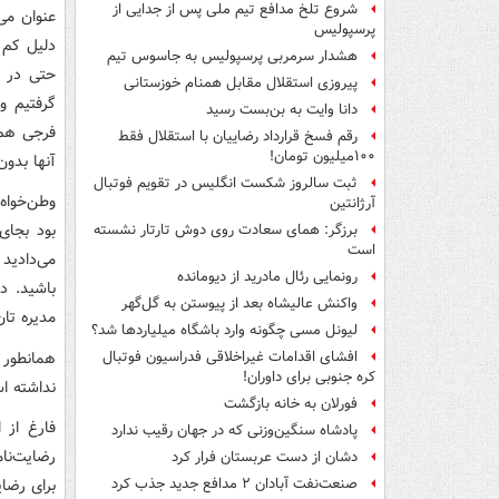
شروع تلخ مدافع تیم ملی پس از جدایی از
عنوان می
پرسپولیس
دلیل کم 
هشدار سرمربی پرسپولیس به جاسوس تیم
حتی در ه
پیروزی استقلال مقابل همنام خوزستانی
گرفتیم و
دانا وایت به بن‌بست رسید
فرجی هم 
رقم فسخ قرارداد رضاییان با استقلال فقط
۱۰۰میلیون تومان!
آنها بدو
ثبت سالروز شکست انگلیس در تقویم فوتبال
وطن‌خواه
آرژانتین
بود بجای
برزگر: همای سعادت روی دوش تارتار نشسته
است
می‌دادید 
رونمایی رئال مادرید از دیومانده
باشید. د
واکنش عالیشاه بعد از پیوستن به گل‌گهر
مدیره تان
لیونل مسی چگونه وارد باشگاه میلیاردها شد؟
همانطور 
افشای اقدامات غیراخلاقی فدراسیون فوتبال
کره جنوبی برای داوران!
نداشته ا
فورلان به خانه بازگشت
فارغ از 
پادشاه سنگین‌وزنی که در جهان رقیب ندارد
رضایت‌نا
دشان از دست عربستان فرار کرد
برای رضای
صنعت‌نفت آبادان ۲ مدافع جدید جذب کرد