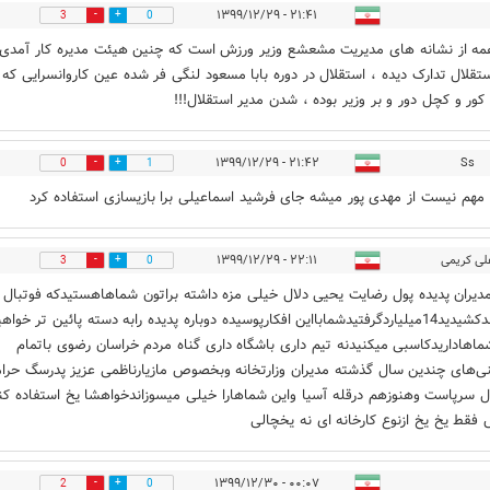
۲۱:۴۱ - ۱۳۹۹/۱۲/۲۹
3
0
همه از نشانه های مدیریت مشعشع وزیر ورزش است که چنین هیئت مدیره کار آمدی ر
ستقلال تدارک دیده ، استقلال در دوره بابا مسعود لنگی فر شده عین کاروانسرایی که
ور و کچل دور و بر وزیر بوده ، شدن مدیر استقلال!!!
۲۱:۴۲ - ۱۳۹۹/۱۲/۲۹
Ss
0
1
ا مهم نیست از مهدی پور میشه جای فرشید اسماعیلی برا بازیسازی استفاده کرد
لی کریمی
۲۲:۱۱ - ۱۳۹۹/۱۲/۲۹
3
0
دیران پدیده پول رضایت یحیی دلال خیلی مزه داشته براتون شماهاهستیدکه فوتبال ا
رابه گندکشیدید14میلیاردگرفتیدشمابااین افکارپوسیده دوباره پدیده رابه دسته پائین تر خواه
اهاداریدکاسبی میکنیدنه تیم داری باشگاه داری گناه مردم خراسان رضوی باتمام
ی‌های چندین سال گذشته مدیران وزارتخانه وبخصوص مازیارناظمی عزیز پدرسگ حرام
ل سرپاست وهنوزهم درقله آسیا واین شماهارا خیلی میسوزاندخواهشا یخ استفاده کن
فقط یخ یخ ازنوع کارخانه ای نه یخچالی
۰۰:۰۷ - ۱۳۹۹/۱۲/۳۰
2
0