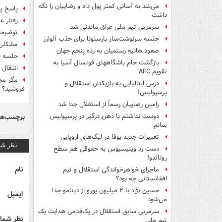
می‌شد به آسانی کمتر پول داد و رضاییان را نگه
پاسخ پد
داشت
رفتار 
سرمربی تیم ملی عراق ماندنی شد
توضیحات
جلسه سرنوشت‌ساز بارسلونا برای جذب آلوارز
مشکلی 
صعود هانیه رستمیان به رده پنجم جهان
جلسه س
بازگشت جام باشگاههای فوتسال آسیا به
انتقال 
تقویم AFC
مگر مجی
درس ایتالیایی‌ به بازیکنان استقلال و
فروشید؟
پرسپولیس!
رامین رضاییان رسماً از استقلال جدا شد
دوست نداشتم با ذهن درگیر در پرسپولیس
برچسب‌ها
بمانم
تغییرات جدید یوفا در لیگ‌های اروپایی
نظر شم
دست رد وینیسیوس به حقوقی هم سطح
رونالدو!
نام
ماجرای خواهرخواندگی استقلال و تیم
افغانستانی چه بود؟
حسین نژاد با ۲ میلیون یورو از دینامو جدا
ایمیل
می‌شود
سرمربی سابق استقلال در یک‌قدمی هدایت یک
نظر شما 
تیم ملی