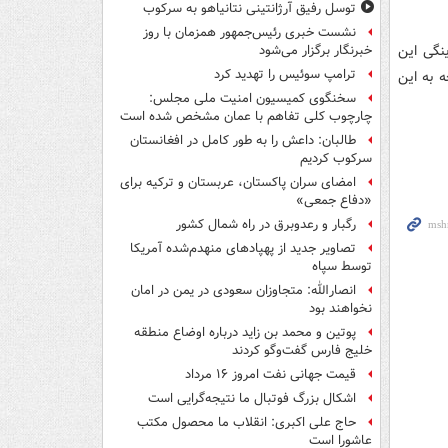
توسل رفیق آرژانتینی نتانیاهو به سرکوب
نشست خبری رئیس‌جمهور همزمان با روز
نگی این
خبرنگار برگزار می‌شود
ترامپ سوئیس را تهدید کرد
ه به این
سخنگوی کمیسیون امنیت ملی مجلس:
چارچوب کلی تفاهم با عمان مشخص شده است
طالبان: داعش را به طور کامل در افغانستان
سرکوب کردیم
امضای سران پاکستان، عربستان و ترکیه برای
«دفاع جمعی»
رگبار و رعدوبرق در راه شمال کشور
تصاویر جدید از پهپادهای منهدم‌شده آمریکا
توسط سپاه
انصارالله: متجاوزان سعودی در یمن در امان
نخواهند بود
پوتین و محمد بن زاید درباره اوضاع منطقه
خلیج فارس گفت‌وگو کردند
قیمت جهانی نفت امروز ۱۶ مرداد
اشکال بزرگ فوتبال ما نتیجه‌گرایی است
حاج علی اکبری: انقلاب ما محصول مکتب
عاشورا است