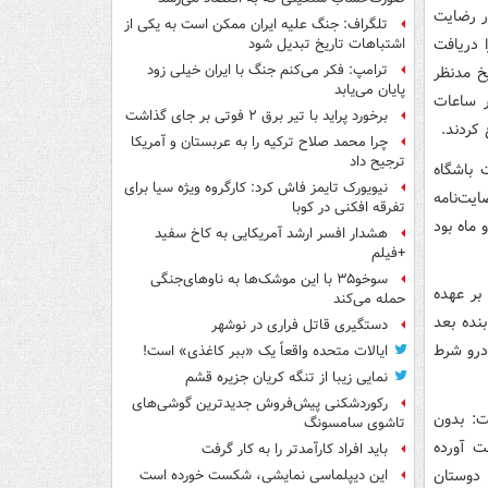
 رضایت
تلگراف: جنگ علیه ایران ممکن است به یکی از
 دریافت
اشتباهات تاریخ تبدیل شود
ترامپ: فکر می‌کنم جنگ با ایران خیلی زود
یخ مدنظر
پایان می‌یابد
ر ساعات
برخورد پراید با تیر برق ۲ فوتی بر جای گذاشت
 کردند.
چرا محمد صلاح ترکیه را به عربستان و آمریکا
ترجیح داد
 باشگاه
نیویورک تایمز فاش کرد: کارگروه ویژه سیا برای
یت‌نامه
تفرقه افکنی در کوبا
 دو ماه بود
هشدار افسر ارشد آمریکایی به کاخ سفید
+فیلم
سوخو۳۵ با این موشک‌ها به ناوهای‌جنگی
بر عهده
حمله می‌کند
نده بعد
دستگیری قاتل فراری در نوشهر
درو شرط
ایالات متحده واقعاً یک «ببر کاغذی» است!
نمایی زیبا از تنگه کریان جزیره قشم
رکوردشکنی پیش‌فروش جدیدترین گوشی‌های
ت: بدون
تاشوی سامسونگ
ت آورده
باید افراد کارآمدتر را به کار گرفت
 دوستان
این دیپلماسی نمایشی، شکست خورده است