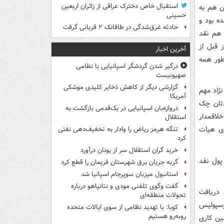
استقبال خاص دخترک عراقی از زائران اربعین
ن هم به
حسینی
ه بود و
حادثه غرق‌شدگی در طاقانک ۲ قربانی گرفت
 هم نقد
 قبل از
آخرین اخبار
طور همه
درگیر شدن گردشگر اسپانیایی با نظامی
صهیونیست
گزارشی دیگر از کاهش ذخایر کلیدی موشکی
ژاد مهم
آمریکا
دتان چک
دروازه‌بان اسپانیایی در یک‌قدمی بازگشت به
خلاقمدار
استقلال
ای هیات
تنگه هرمز ریاض را وادار به تخفیف‌دهی نفتی
کرد
خرید گران استقلال سر از یونان درآورد
پول نقد
گربه جریان برق شهرستان فریمان را قطع کرد
استانبول میزبان سوپرجام اسپانیا شد
گفت وگوی تلفنی مودی و نتانیاهو درباره
 دریافت
تحولات منطقه‌ای
رسپولیس
کوبا: با تهدید نظامی از سوی ایالات متحده
روبه‌رو هستیم
نین کاری