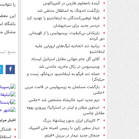
آینده نامعلوم طارمی در المپیاکوس
را نتوانس
بازگشت اندونگ به استقلال منتفی شد
این معضل
فیفا توهین‌کنندگان به اینفانتینو را تهدید کرد
باشگاه اس
دردسر جدید برای سرخپوشان
مشکل مال
بازیکنان بی‌کیفیت، پرسپولیس را از قهرمانی
دور کردند
بیانیه تند اتحادیه لیگ‌های اروپایی علیه
منبع: ایس
اینفانتینو
آقای گل جام جهانی مقابل اسرائیل ایستاد
وینیسیوس در رئال مادرید ماندنی شد
حمله تند فیگو به اینفانتینو: دروغگو، پَست‌ و
حیله‌گر!
بازگشت مسلمان به پرسپولیس در قامت مربی
+عکس
تیم جدید امید عالیشاه مشخص شد +عکس
تساوی میلان و اینتر در استرالیا/ پیروزی یووه
مقابل چلسی
اخبار مرتب
۳ کاپیتان ایران بدون پیشنهاد بزرگ
دیدار سفیر ژاپن با رییس کمیته ملی المپیک
افشاگری
جنجال جدید نیمار در برزیل +فیلم
استقلال