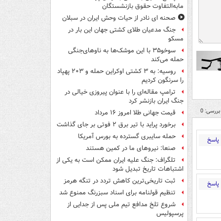
مابه‌التفاوت حقوق بازنشستگان
صحنه ای نادر از حیات وحش ایران در سبلان
جنگ مدعیان طلای کشتی جهان این بار در
مسکو
سوخو۳۵ با این موشک‌ها به ناوهای‌جنگی
حمله می‌کند
روسیه: به ۳ کشتی اوکراین حمله و ۲۰۳ پهپاد
را سرنگون کردیم
ترامپ مقاله‌ای را با عنوان پیروزی خیالی در
جنگ ایران بازنشر کرد
بررسی: 0
قیمت جهانی طلا امروز ۱۶ مرداد
برخورد پراید با تیر برق ۲ فوتی بر جای گذاشت
حمله سایبری گسترده به بورس آمریکا
پاسخ
صنعا: نیروهای ما در کمین‌ هستند
تلگراف: جنگ علیه ایران ممکن است به یکی از
اشتباهات تاریخ تبدیل شود
ثبت تاریخی‌ترین کاهش تردد در تنگه هرمز
پاسخ
تنظیم قولنامه برای اسناد سبزرنگ ممنوع شد
شروع تلخ مدافع تیم ملی پس از جدایی از
پرسپولیس