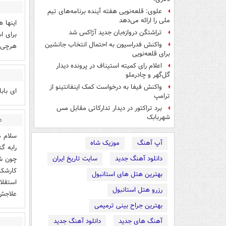
علوی: قلعه‌نویی هفته آینده برنامه‌های تیم
ملی را ارائه می‌دهد
اینها 
تراِشتگن دروازه‌بان جدید آژاکس شد
برای ا
واکنش فدراسیون به احتمال انتخاب جانشین
هرچی ک
برای قلعه‌نویی
اعلام رای کمیته استیناف در پرونده دیدار
گل‌گهر و چادرملو
واکنش فیفا به درخواست کمک اینفانتینو از
ای باب
ترامپ
برد تراکتور در دیدار تدارکاتی مقابل مس
شهربابک
ع
سلام م
آپ آهنگ
موزیک شاه
دانلود آهنگ جدید
سایت تاریخ ایران
چون شم
کارشکن
بهترین هتل های استانبول
استقلا
رزرو هتل استانبول
علاجش 
بهترین جراح بینی ترمیمی
آهنگ های جدید
دانلود آهنگ جدید