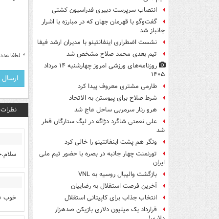
انتصاب سرپرست دبیری فدراسیون کشتی
گفت‌وگو با قهرمان جهان که در مبارزه با اشرار
جانباز شد
نشست اضطراری اینفانتینو با مدیران ارشد فیفا
تیم بعدی محمد صلاح مشخص شد
*
لطفا عدد م
روزنامه‌های ورزشی امروز چهارشنبه ۱۴ مرداد
۱۴۰۵
طارمی مشتری معروف پیدا کرد
شرط صلاح برای پیوستن به الاتحاد
نظرات
هرو رنار سرمربی ساحل عاج شد
علی نعمتی شاگرد دژاگه در لیگ ستارگان قطر
شد
ونگر هم پشت اینفانتینو را خالی کرد
سلام.ح
تورنمنت چهار جانبه در بصره با حضور تیم ملی
ایران
بازگشت والیبال روسیه به VNL
آخرین فرصت استقلال به رضاییان
خوب فق
انتخاب جذاب برای کاپیتانی استقلال
قرارداد یک میلیون دلاری بازیکن صدهزار
دلاری!