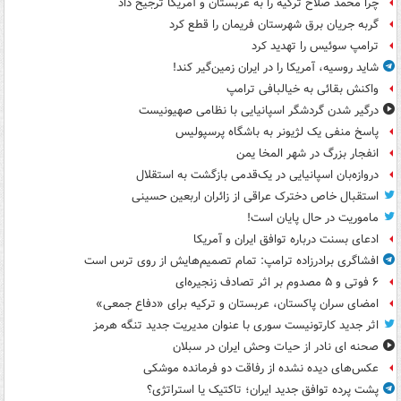
چرا محمد صلاح ترکیه را به عربستان و آمریکا ترجیح داد
گربه جریان برق شهرستان فریمان را قطع کرد
ترامپ سوئیس را تهدید کرد
شاید روسیه، آمریکا را در ایران زمین‌گیر کند!
واکنش بقائی به خیالبافی ترامپ
درگیر شدن گردشگر اسپانیایی با نظامی صهیونیست
پاسخ منفی یک لژیونر به باشگاه پرسپولیس
انفجار بزرگ در شهر المخا یمن
دروازه‌بان اسپانیایی در یک‌قدمی بازگشت به استقلال
استقبال خاص دخترک عراقی از زائران اربعین حسینی
ماموریت در حال پایان است!
ادعای بسنت درباره توافق ایران و آمریکا
افشاگری برادرزاده ترامپ: تمام تصمیم‌هایش از روی ترس است
۶ فوتی و ۵ مصدوم بر اثر تصادف زنجیره‌ای
امضای سران پاکستان، عربستان و ترکیه برای «دفاع جمعی»
اثر جدید کارتونیست سوری با عنوان مدیریت جدید تنگه هرمز
صحنه ای نادر از حیات وحش ایران در سبلان
عکس‌های دیده نشده از رفاقت دو فرمانده‌ موشکی
پشت پرده توافق جدید ایران؛ تاکتیک یا استراتژی؟