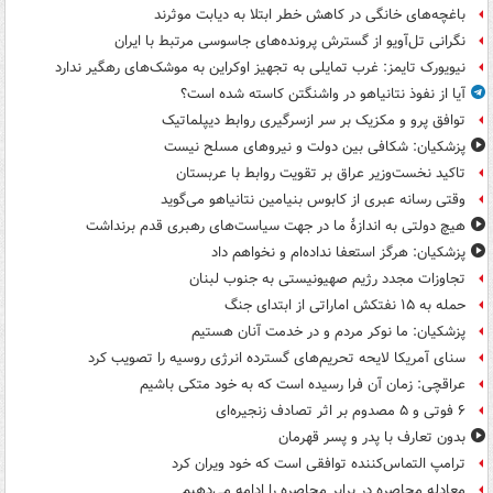
باغچه‌های خانگی در کاهش خطر ابتلا به دیابت موثرند
نگرانی تل‌آویو از گسترش پرونده‌های جاسوسی مرتبط با ایران
نیویورک تایمز: غرب تمایلی به تجهیز اوکراین به موشک‌های رهگیر ندارد
آیا از نفوذ نتانیاهو در واشنگتن کاسته شده است؟
توافق پرو و مکزیک بر سر ازسرگیری روابط دیپلماتیک
پزشکیان: شکافی بین دولت و نیروهای مسلح نیست
تاکید نخست‌وزیر عراق بر تقویت روابط با عربستان
وقتی رسانه عبری از کابوس بنیامین نتانیاهو می‌گوید
هیچ دولتی به اندازۀ ما در جهت سیاست‌های رهبری قدم برنداشت
پزشکیان: هرگز استعفا نداده‌ام و نخواهم داد
تجاوزات مجدد رژیم صهیونیستی به جنوب لبنان
حمله به ۱۵ نفتکش‌ اماراتی از ابتدای جنگ
پزشکیان: ما نوکر مردم و در خدمت آنان هستیم
سنای آمریکا لایحه تحریم‌های گسترده انرژی روسیه را تصویب کرد
عراقچی: زمان آن فرا رسیده است که به خود متکی باشیم
۶ فوتی و ۵ مصدوم بر اثر تصادف زنجیره‌ای
بدون تعارف با پدر و پسر قهرمان
ترامپ التماس‌کننده توافقی است که خود ویران کرد
معادله محاصره در برابر محاصره را ادامه می‌دهیم