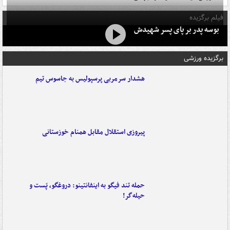
فیلم برگزیده
بوسه‌ پدر بر پای پسر شهیدش
برگزیده ورزشی
هشدار سرمربی پرسپولیس به جاسوس تیم
پیروزی استقلال مقابل همنام خوزستانی
حمله تند فیگو به اینفانتینو: دروغگو، پَست‌ و
حیله‌گر!