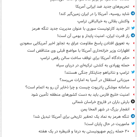
تحریم‌های جدید ضد ایرانی آمریکا
شاید روسیه، آمریکا را در ایران زمین‌گیر کند!
واکنش بقائی به خیالبافی ترامپ
اثر جدید کارتونیست سوری با عنوان مدیریت جدید تنگه هرمز
راز قدرت ایران، امنیت پایدار و بومی آن است!
به تعویق افتادن پاسخ مقاومت عراق به تجاوز اخیر آمریکایی سعودی
اظهارات وزیر خزانه‌داری آمریکا با مواضع قبلی وی متناقض است
حکم دادگاه آمریکا برای توقف ساخت سالن رقص ترامپ
حمله پهپادی به کشتی ترکیه‌ای در دریای سیاه
ترامپ و نتانیاهو جنایتکار جنگی هستند!
میزبانی استقلال در آسیا به امارات می‌رسد؟
سامانه موشکی پاتریوت چیست و چرا ذخایر آن رو به اتمام است؟
امنیت خلیج فارس باید به دست کشورهای منطقه تأمین شود
بارش باران در فاروج خراسان شمالی
انفجار بزرگ در شهر المخا یمن
تنگه هرمز به نماد یک تحقیر تاریخی برای آمریکا تبدیل شد!
ماموریت در حال پایان است!
۲۰ حمله رژیم صهیونیستی به درعا و قنیطره در یک هفته