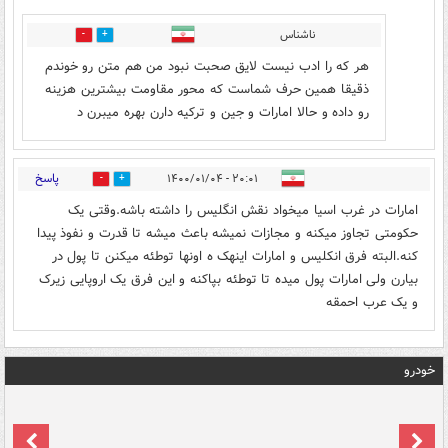
ناشناس
9
12
هر که را ادب نیست لایق صحبت نبود من هم متن رو خوندم
ذقیقا همین حرف شماست که محور مقاومت بیشترین هزینه
رو داده و حالا امارات و جین و ترکیه دارن بهره میبرن د
پاسخ
۲۰:۰۱ - ۱۴۰۰/۰۱/۰۴
0
11
امارات در غرب اسیا میخواد نقش انگلیس را داشته باشه.وقتی یک
حکومتی تجاوز میکنه و مجازات نمیشه باعث میشه تا قدرت و نفوذ پیدا
کنه.البته فرق انکلیس و امارات اینهک ه اونها توطئه میکنن تا پول در
بیارن ولی امارات پول میده تا توطئه بپاکنه و این فرق یک اروپایی زیرک
و یک عرب احمقه
خودرو