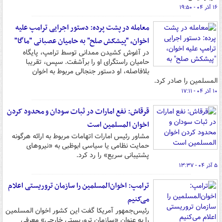
۱۶ آذر ۰۴ - ۱۹:۵۰
معامله در پشت پرده: دستور اجرایی ترامپ علیه
اخوان، "پیشکش صلح" به حامیان عصبانی "ماگا"
در آغوش کشیدن ممدانی توسط ترامپ، پایگاه
حامیان راستگرای او را برآشفت. سپس، تقریبا
بلافاصله، او دستور جنجالی مربوط به اخوان
المسلمین را صادر کرد.
۱۰ آذر ۰۴ - ۱۷:۱۱
قرقاش: نفع امارات در ثبات سودان و محدود کردن
اخوان المسلمین است
مشاور رئیس امارات اتهامات مربوط به ارائه هرگونه
حمایت نظامی یا سیاسی ابوظبی به «نیروهای
پشتیبانی سریع» را رد کرد.
۵ آذر ۰۴ - ۱۳:۳۷
ترامپ: اخوان‌المسلمین را سازمان تروریستی اعلام
می‌کنیم
رئیس‌جمهور آمریکا گفت این کشور اخوان المسلمین
را به عنوان «سازمان تروریستی خارجی» معرفی