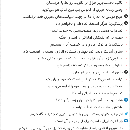
تاکید نخست‌وزیر عراق بر تقویت روابط با عربستان
وقتی رسانه عبری از کابوس بنیامین نتانیاهو می‌گوید
هیچ دولتی به اندازۀ ما در جهت سیاست‌های رهبری قدم برنداشت
پزشکیان: هرگز استعفا نداده‌ام و نخواهم داد
تجاوزات مجدد رژیم صهیونیستی به جنوب لبنان
حمله به ۱۵ نفتکش‌ اماراتی از ابتدای جنگ
پزشکیان: ما نوکر مردم و در خدمت آنان هستیم
سنای آمریکا لایحه تحریم‌های گسترده انرژی روسیه را تصویب کرد
عراقچی: زمان آن فرا رسیده است که به خود متکی باشیم
۶ فوتی و ۵ مصدوم بر اثر تصادف زنجیره‌ای
بدون تعارف با پدر و پسر قهرمان
ترامپ التماس‌کننده توافقی است که خود ویران کرد
معادله محاصره در برابر محاصره را ادامه می‌دهیم
تحریم‌های جدید ضد ایرانی آمریکا
شاید روسیه، آمریکا را در ایران زمین‌گیر کند!
واکنش بقائی به خیالبافی ترامپ
اثر جدید کارتونیست سوری با عنوان مدیریت جدید تنگه هرمز
راز قدرت ایران، امنیت پایدار و بومی آن است!
به تعویق افتادن پاسخ مقاومت عراق به تجاوز اخیر آمریکایی سعودی