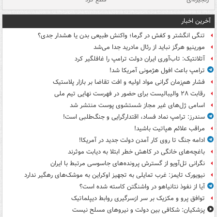
آخرین اخبار
تنگی انگشتر و کفش در گرما؛ واکنش طبیعی بدن یا هشدار جدی؟
مورینیو هرگز نباید از رئال مادرید جدا می‌شد
آتلانتیک: تاب‌آوری ایران دولت ترامپ را غافلگیر کرد
ترامپ باعث افول هژمونی آمریکا شد!
فشار هم‌زمان گرانی مواد اولیه و افت تقاضا بر بازار پلاستیک
رقابت ۲۸ والیبالیست برای حضور در فهرست نهایی تیم ملی
اسامی ژل‌های غیر مجاز شستشوی پوست منتشر شد
سندرز: ترامپ نماد فساد، اقتدارگرایی و جنگ‌طلبی است!
مراقب علائم هپاتیت باشید!
ادامه جنگ تا روی کار آمدن دولت جدید در آمریکا!
باغچه‌های خانگی در کاهش خطر ابتلا به دیابت موثرند
نگرانی تل‌آویو از گسترش پرونده‌های جاسوسی مرتبط با ایران
نیویورک تایمز: غرب تمایلی به تجهیز اوکراین به موشک‌های رهگیر ندارد
آیا از نفوذ نتانیاهو در واشنگتن کاسته شده است؟
توافق پرو و مکزیک بر سر ازسرگیری روابط دیپلماتیک
پزشکیان: شکافی بین دولت و نیروهای مسلح نیست