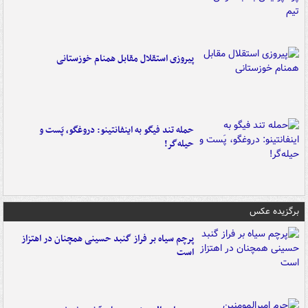
پیروزی استقلال مقابل همنام خوزستانی
حمله تند فیگو به اینفانتینو: دروغگو، پَست‌ و
حیله‌گر!
برگزیده عکس
پرچم سیاه بر فراز گنبد حسینی همچنان در اهتزاز
است