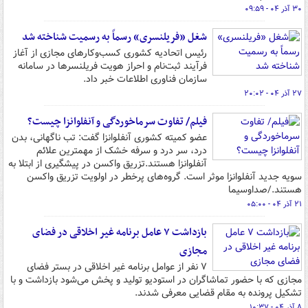
۳۰ آذر ۰۴ - ۰۹:۵۹
شغل «فریلنسری» رسماً به رسمیت شناخته شد
رئیس اتحادیه کشوری کسب‌وکارهای مجازی از آغاز
فرآیند ثبت‌نام و احراز هویت فریلنسرها در سامانه
سازمان فناوری اطلاعات خبر داد.
۲۷ آذر ۰۴ - ۲۰:۰۲
فیلم/ تفاوت سرماخوردگی و آنفلوانزا چیست؟
عضو کمیته کشوری آنفلوانزا گفت: تب ناگهانی، بدن
درد، سر درد و سرفه خشک از مهمترین علائم
آنفلوانزا هستند.تزریق واکسن در پیشگیری از ابتلا به
سویه جدید آنفلوانزا موثر است. گروه‌های پرخطر در اولویت تزریق واکسن
هستند./صداوسیما
۲۱ آذر ۰۴ - ۰۵:۰۰
بازداشت ۷ عامل برنامه غیر اخلاقی در فضای
مجازی
۷ نفر از عوامل برنامه غیر اخلاقی در بستر فضای
مجازی که با حضور تماشاگران در استودیو تولید و پخش می‌شود بازداشت و با
تشکیل پرونده به مقام قضایی معرفی شدند.
۸ آذر ۰۴ - ۱۰:۳۷