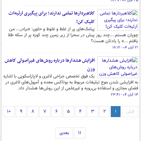
۲۵ آبان ۰۴ - ۱۹:۳۷
کلاهبردارها تمامی ندارند؛ برای پیگیری ارثیه‌ات
کلیک کن!
پیامک‌های پر از غلط و غلوط و حاوی: «برادر... من
چوپان هستم ...چند روز پیش در سحرا از زیر زمین چند کوزه پر از سکه طلا
یافتم ...» را یادتان هست؟
۲۱ آبان ۰۴ - ۱۸:۱۲
افزایش هشدارها درباره روش‌های غیراصولی کاهش
وزن
یک فوق تخصص جراحی لاغری و لاپاراسکوپی با اشاره
به افزایشی شدن موج تبلیغات مربوط به بوتاکس معده و آمپول‌های لاغری در
فضای مجازی و استفاده بی‌رویه و غیرعلمی از این روش‌ها هشدار داد.
۱۳ آبان ۰۴ - ۲۳:۴۱
قبلی
۱
۲
۳
۴
۵
۶
۷
۸
۹
۱۰
۱۱
بعدی