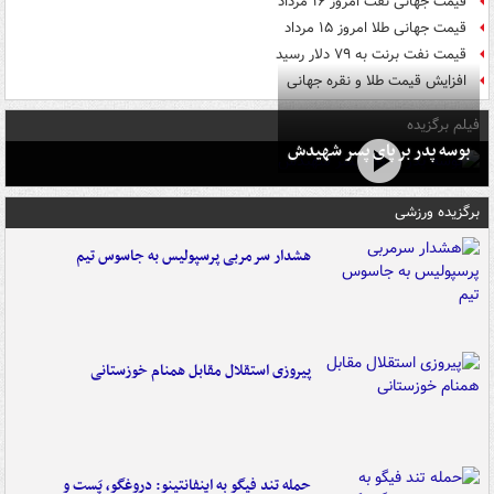
قیمت جهانی نفت امروز ۱۶ مرداد
قیمت جهانی طلا امروز ۱۵ مرداد
قیمت نفت برنت به ۷۹ دلار رسید
افزایش قیمت طلا و نقره جهانی
فیلم برگزیده
بوسه‌ پدر بر پای پسر شهیدش
برگزیده ورزشی
هشدار سرمربی پرسپولیس به جاسوس تیم
پیروزی استقلال مقابل همنام خوزستانی
حمله تند فیگو به اینفانتینو: دروغگو، پَست‌ و