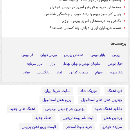
وضعیت بورس در بهار ۱۴۰۰ چگونه است؟
صف‌های خرید و فروش امروز در بورس +جدول
پایان کار سبز بورس؛ رشد خوب و چشمگیر شاخص
نگاهی به عرضه‌های امروز بورس انرژی
عمده خریداران اوراق دولتی چه کسانی هستند؟
برچسب‌ها
بورس
بازار بورس
شاخص بورس
بورس تهران
فرابورس
اخبار بورس
سازمان بورس و اوراق بهادار
بازار
بازار سرمایه
بازار سهام
سهام
سرمایه گذاری
نماد
بازگشایی
فولاد
آپ آهنگ
موزیک شاه
سایت تاریخ ایران
بهترین هتل های استانبول
رزرو هتل استانبول
دانلود آهنگ جدید
بهترین جراح بینی ترمیمی
آهنگ های جدید
پرشین هتل
ثبت نام بیمه اربعین
آهنگ جدید
مزایده خودرو
خرید بلیط استخر
قیمت ورق آهن پرایس