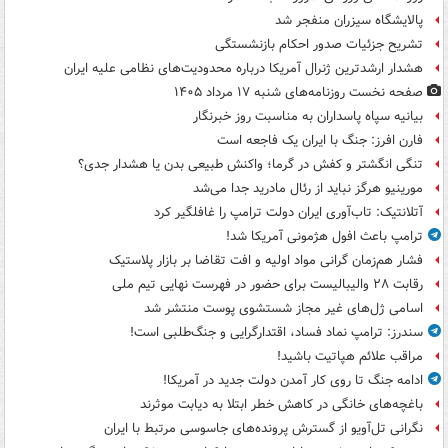
پالایشگاه سیزران منفجر شد
تشریح جزئیات صدور احکام بازنشستگی
هشدار ارشدترین ژنرال آمریکا درباره محدودیت‌های نظامی علیه ایران
صفحه نخست روزنامه‌های شنبه ۱۷ مرداد ۱۴۰۵
بیانیه سپاه پاسداران به مناسبت روز خبرنگار
فارن افرز: جنگ با ایران یک فاجعه است
تنگی انگشتر و کفش در گرما؛ واکنش طبیعی بدن یا هشدار جدی؟
مورینیو هرگز نباید از رئال مادرید جدا می‌شد
آتلانتیک: تاب‌آوری ایران دولت ترامپ را غافلگیر کرد
ترامپ باعث افول هژمونی آمریکا شد!
فشار هم‌زمان گرانی مواد اولیه و افت تقاضا بر بازار پلاستیک
رقابت ۲۸ والیبالیست برای حضور در فهرست نهایی تیم ملی
اسامی ژل‌های غیر مجاز شستشوی پوست منتشر شد
سندرز: ترامپ نماد فساد، اقتدارگرایی و جنگ‌طلبی است!
مراقب علائم هپاتیت باشید!
ادامه جنگ تا روی کار آمدن دولت جدید در آمریکا!
باغچه‌های خانگی در کاهش خطر ابتلا به دیابت موثرند
نگرانی تل‌آویو از گسترش پرونده‌های جاسوسی مرتبط با ایران