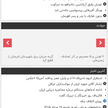
توسل رفیق آرژانتینی نتانیاهو به سرکوب
وینگر آفریقایی پرسپولیس ماندنی شد
بدون تعارف با پدر و پسر قهرمان
حوادث
۶ فوتی و ۵ مصدوم بر اثر تصادف
گربه جریان برق شهرستان فریمان را
رگ
زنجیره‌ای
قطع کرد
آخرین اخبار
استقرار انبوه «دی‌اف‑۱۷» و پایان عصر پدافند آمریکا +عکس
تشکر آقای شهید ایران از موکب‌داران عراقی
ادامه ادعاهای سنتکام درباره محاصره دریایی ایران
قالیباف روز خبرنگار را تبریک گفت
رویای ائتلاف مکه
روزنامه‌های ورزشی امروز ‌شنبه ۱۷ مرداد ۱۴۰۵