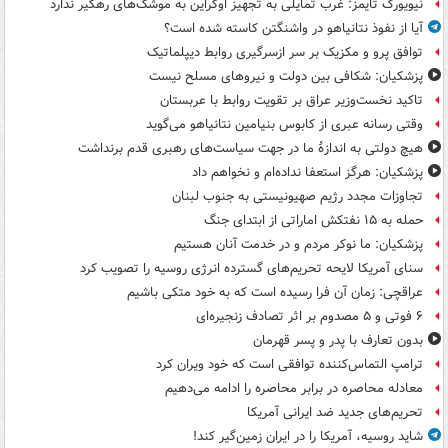
نیویورک تایمز: غرب تمایلی به تجهیز اوکراین به موشک‌های رهگیر ندارد
آیا از نفوذ نتانیاهو در واشنگتن کاسته شده است؟
توافق پرو و مکزیک بر سر ازسرگیری روابط دیپلماتیک
پزشکیان: شکافی بین دولت و نیروهای مسلح نیست
تاکید نخست‌وزیر عراق بر تقویت روابط با عربستان
وقتی رسانه عبری از کابوس بنیامین نتانیاهو می‌گوید
هیچ دولتی به اندازۀ ما در جهت سیاست‌های رهبری قدم برنداشت
پزشکیان: هرگز استعفا نداده‌ام و نخواهم داد
تجاوزات مجدد رژیم صهیونیستی به جنوب لبنان
حمله به ۱۵ نفتکش‌ اماراتی از ابتدای جنگ
پزشکیان: ما نوکر مردم و در خدمت آنان هستیم
سنای آمریکا لایحه تحریم‌های گسترده انرژی روسیه را تصویب کرد
عراقچی: زمان آن فرا رسیده است که به خود متکی باشیم
۶ فوتی و ۵ مصدوم بر اثر تصادف زنجیره‌ای
بدون تعارف با پدر و پسر قهرمان
ترامپ التماس‌کننده توافقی است که خود ویران کرد
معادله محاصره در برابر محاصره را ادامه می‌دهیم
تحریم‌های جدید ضد ایرانی آمریکا
شاید روسیه، آمریکا را در ایران زمین‌گیر کند!