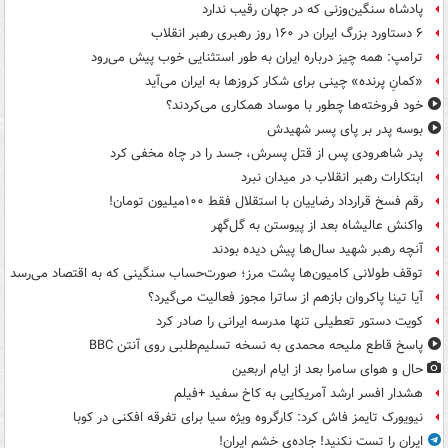
پادشاه سنگین‌وزنی که در جهان رقیب ندارد
۶ دستاورد بزرگ ایران در ۱۶۰ روز رهبری رهبر انقلاب
ترامپ: همه چیز درباره ایران به طور استثنایی خوب پیش می‌رود
«کمانِ پرنده» چینی برای شکار کروزها به ایران می‌آید
خود فروخته‌ها چطور با موساد همکاری می‌کردند؟
بوسه‌ پدر بر پای پسر شهیدش
پدر شاهرودی پس از قتل پسرش، جسد را در چاه مخفی کرد
ابتکارات رهبر انقلاب در میدان نبرد
رقم فسخ قرارداد رضاییان با استقلال فقط ۱۰۰میلیون تومان!
واکنش عالیشاه بعد از پیوستن به گل‌گهر
آنچه رهبر شهید سال‌ها پیش دیده بودند
توقف طولانی کامیون‌ها پشت مرز؛ صورت‌حساب سنگینی که به اقتصاد می‌رسد
آیا تینا پاکروان بازهم از ساترا مجوز فعالیت می‌گیرد؟
کویت دستور تعطیلی تنها مدرسه ایرانی را صادر کرد
پاسخ قاطع ملیحه محمدی به نسخه تسلیم‌طلبی روی آنتن BBC
حال و هوای سامرا بعد از ایام اربعین
هشدار افسر ارشد آمریکایی به کاخ سفید +فیلم
نیویورک تایمز فاش کرد: کارگروه ویژه سیا برای تفرقه افکنی در کوبا
ایران را تست نکنید! جاده‌ی خشم ایران!