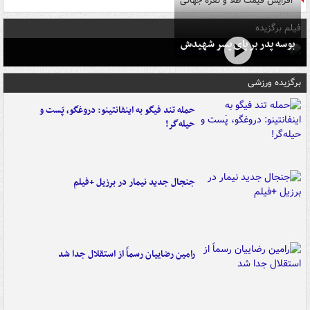
افزایش قیمت طلا و نقره جهانی
فیلم برگزیده
بوسه‌ پدر بر پای پسر شهیدش
برگزیده ورزشی
حمله تند فیگو به اینفانتینو: دروغگو، پَست‌ و
حیله‌گر!
جنجال جدید نیمار در برزیل +فیلم
رامین رضاییان رسماً از استقلال جدا شد