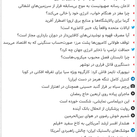
اذعان رسانه صهیونیست به موج بی‌سابقه فرار از سرزمین‌های اشغالی
چرا مغز در هنگام خواب، انرژی خود را خالی می‌کند؟
گرما برای پالایشگاه‌ها و منابع برق اروپا اضطرار آفرید
ایالات متحده واقعاً یک «ببر کاغذی» است!
آیا مصرف قهوه و نوشیدنی‌های کافئین‌دار در دوران بارداری مجاز است؟
توقف طولانی کامیون‌ها پشت مرز؛ صورت‌حساب سنگینی که به اقتصاد می‌رسد
حماقت ترامپ با ذخایر انرژی جهان چه کرد؟
چرا تابستان فصل محبوب میکروب‌هاست؟
دستگیری قاتل فراری در نوشهر
نیویورک تایمز فاش کرد: کارگروه ویژه سیا برای تفرقه افکنی در کوبا
کنترل کامل تنگه هرمز در دست ایران!
پرچم سیاه بر فراز گنبد حسینی همچنان در اهتزاز است
ماجرای پیاده روی اربعین حاج رمضان
این دیپلماسی نمایشی، شکست خورده است
روایت پزشکیان از انحلال بانک آینده
شمیم خوش رضوی در هوای بین‌الحرمین
هشدار افسر ارشد آمریکایی به کاخ سفید +فیلم
موشک‌های بالستیک ایران؛ چالش راهبردی آمریکا