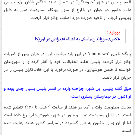
افسر پلیس در شهر "خرونینگن" در شمال هلند هنگام تلاش برای بررسی
علت حضور دو جوان در خارج از منزل بهنگام ممنوعیت عبور به دلیل
ویروس کرونا، از ناحیه صورت مورد اصابت چاقو قرار گرفت.
ببینید:
عکس/ سوزاندن ماسک‌ به نشانه
اعتراض
در آمریکا
پایگاه خبری "abc news" در این باره نوشت، این دو جوان پس از ضربات
چاقو فرار کردند؛ پلیس هلند تحقیقات خود را آغاز کرده و از شهروندان
خواسته تا ضمن هوشیاری، در صورت برخورد با این خلافاکاران پلیس را در
جریان قرار دهند.
طبق گفته پلیس این شهر، جراحت وارده بر افسر پلیس بسیار جدی بوده و
او اکنون در بیمارستان بستری است.
ساعت ممنوعیت رفت و آمد در هلند از ساعت ۹ شب تا ۴:۳۰ تنظیم شده
است؛ در اوایل ممنوعیت عبور و مرور در شهر، شورش‌هایی رخ داده است
اما از آن زمان تاکنون به طور گسترده در سراسر کشور هلند رعایت شده
است.