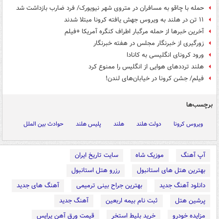
حمله با چاقو به مسافران در متروی شهر نیویورک/ فرد ضارب بازداشت شد
۱۱ تن در هلند به ویروس جهش یافته کرونا مبتلا شدند
آخرین خبرها از حمله مرگبار اطراف کنگره آمریکا +فیلم
زورگیری از خبرنگار مجلس در هفته خبرنگار
ورود کرونای انگلیسی به کانادا
هلند ترددهای هوایی از انگلیس را ممنوع کرد
فیلم/ جشن کرونا در خیابان‌های لندن!
برچسب‌ها
ویروس کرونا
دولت هلند
هلند
پلیس هلند
حوادث بین الملل
آپ آهنگ
موزیک شاه
سایت تاریخ ایران
بهترین هتل های استانبول
رزرو هتل استانبول
دانلود آهنگ جدید
بهترین جراح بینی ترمیمی
آهنگ های جدید
پرشین هتل
ثبت نام بیمه اربعین
آهنگ جدید
مزایده خودرو
خرید بلیط استخر
قیمت ورق آهن پرایس