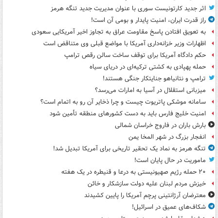
اثر جدید کارتونیست سوری با عنوان مدیریت جدید تنگه هرمز
راز قدرت ایران، امنیت پایدار و بومی آن است!
به تعویق افتادن پاسخ مقاومت عراق به تجاوز اخیر آمریکایی سعودی
اظهارات وزیر خزانه‌داری آمریکا با مواضع قبلی وی متناقض است
حکم دادگاه آمریکا برای توقف ساخت سالن رقص ترامپ
حمله پهپادی به کشتی ترکیه‌ای در دریای سیاه
ترامپ و نتانیاهو جنایتکار جنگی هستند!
میزبانی استقلال در آسیا به امارات می‌رسد؟
سامانه موشکی پاتریوت چیست و چرا ذخایر آن رو به اتمام است؟
امنیت خلیج فارس باید به دست کشورهای منطقه تأمین شود
بارش باران در فاروج خراسان شمالی
انفجار بزرگ در شهر المخا یمن
تنگه هرمز به نماد یک تحقیر تاریخی برای آمریکا تبدیل شد!
ماموریت در حال پایان است!
۲۰ حمله رژیم صهیونیستی به درعا و قنیطره در یک هفته
خیزش مردم لبنان علیه دولت سازشکار و خائن
معترضان آرژانتینی پرچم آمریکا را پایین کشیدند
شکاف‌های عمیق در اسرائیل!