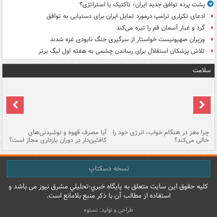
پشت پرده توافق جدید ایران؛ تاکتیک یا استراتژی؟
ادعای تکراری ترامپ درمورد تمایل ایران برای دستیابی به توافق
گرد و غبار آسمان قم را تیره می‌کند
وزیران صهیونیست خواستار از سرگیری جنگ نابودی غزه شدند
تلاش پزشکان استقلال برای رساندن چشمی به هفته اول لیگ برتر
سلامت
ت
چرا مغز در هنگام خواب، انرژی خود را
آیا مصرف قهوه و نوشیدنی‌های
چر
خالی می‌کند؟
کافئین‌دار در دوران بارداری مجاز است؟
می
نسخه دسکتاپ
کليه حقوق اين سايت متعلق به پایگاه خبري-تحليلي مشرق نيوز می باشد و
استفاده از مطالب آن با ذکر منبع بلامانع است.
طراحی و تولید: نستوه