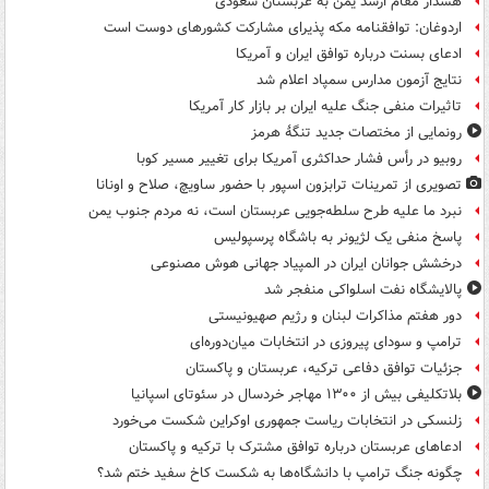
هشدار مقام ارشد یمن به عربستان سعودی
اردوغان: توافقنامه مکه پذیرای مشارکت کشورهای دوست است
ادعای بسنت درباره توافق ایران و آمریکا
نتایج آزمون مدارس سمپاد اعلام شد
تاثیرات منفی جنگ علیه ایران بر بازار کار آمریکا
رونمایی از مختصات جدید تنگۀ هرمز
روبیو در رأس فشار حداکثری آمریکا برای تغییر مسیر کوبا
تصویری از تمرینات ترابزون اسپور با حضور ساویچ، صلاح و اونانا
نبرد ما علیه طرح سلطه‌جویی عربستان است، نه مردم جنوب یمن
پاسخ منفی یک لژیونر به باشگاه پرسپولیس
درخشش جوانان ایران در المپیاد جهانی هوش مصنوعی
پالایشگاه نفت اسلواکی منفجر شد
دور هفتم مذاکرات لبنان و رژیم صهیونیستی
ترامپ و سودای پیروزی در انتخابات میان‌دوره‌ای
جزئیات توافق دفاعی ترکیه، عربستان و پاکستان
بلاتکلیفی بیش از ۱۳۰۰ مهاجر خردسال در سئوتای اسپانیا
زلنسکی در انتخابات ریاست جمهوری اوکراین شکست می‌خورد
ادعاهای عربستان درباره توافق مشترک با ترکیه و پاکستان
چگونه جنگ ترامپ با دانشگاه‌ها به شکست کاخ سفید ختم شد؟