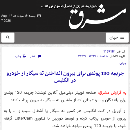
جمعه ۱۶ مرداد ۱۴۰۵ -
Aug
7 2026
جهان
کد خبر
1187184
تاریخ انتشار:
۱۰ اسفند ۱۳۹۹ - ۲۱:۲۷
۱ نظر
چاپ
جهان
جریمه 120 پوندی برای بیرون انداختن ته سیگار از خودرو
در انگلیس
به گزارش مشرق،
صفحه توییتر دیلی‌میل آنلاین نوشت: جریمه 120 پوندی
برای رانندگان و سرنشینانی که از ماشین ته سیگار به بیرون پرتاب کنند.
از آوریل در کنت انگلیس هر کسی ته سیگار یا آشغال سیب و ... را به
بیرون از خودرو پرتاب کرده و توسط دوربین با فناوری LitterCam گرفته
شود، با جریمه 120 پوندی مواجه خواهد شد.