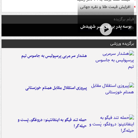
افزایش قیمت طلا و نقره جهانی
فیلم برگزیده
بوسه‌ پدر بر پای پسر شهیدش
برگزیده ورزشی
هشدار سرمربی پرسپولیس به جاسوس تیم
پیروزی استقلال مقابل همنام خوزستانی
حمله تند فیگو به اینفانتینو: دروغگو، پَست‌ و
حیله‌گر!