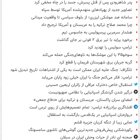
پدر شاهرودی پس از قتل پسرش، جسد را در چاه مخفی کرد
تصاویر جدید از پهپادهای منهدم‌شده آمریکا توسط سپاه
سامانه ضد موشکی لیزری؛ از بلوف سیاسی تا واقعیت میدانی
چرا محمد صلاح ترکیه را به عربستان و آمریکا ترجیح داد
هشدار سرمربی پرسپولیس به جاسوس تیم
برخورد پراید با تیر برق ۲ فوتی بر جای گذاشت
ترامپ سوئیس را تهدید کرد
سوخو۳۵ با این موشک‌ها به ناوهای‌جنگی حمله می‌کند
گربه جریان برق شهرستان فریمان را قطع کرد
تلگراف: جنگ علیه ایران ممکن است به یکی از اشتباهات تاریخ تبدیل شود
ترامپ: فکر می‌کنم جنگ با ایران خیلی زود پایان می‌یابد
استقبال خاص دخترک عراقی از زائران اربعین حسینی
درگیر شدن گردشگر اسپانیایی با نظامی صهیونیست
امضای سران پاکستان، عربستان و ترکیه برای «دفاع جمعی»
افشاگری برادرزاده ترامپ: تمام تصمیم‌هایش از روی ترس است
دروازه‌بان اسپانیایی در یک‌قدمی بازگشت به استقلال
نمایی زیبا از تنگه کریان جزیره قشم
رکوردشکنی پیش‌فروش جدیدترین گوشی‌های تاشوی سامسونگ
صحنه ای نادر از حیات وحش ایران در سبلان