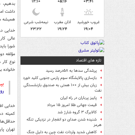
۱۲:۱۰
۰۵:۱۶
۰۳:۴۱
بدهیم، ه
داشت اما 
همیشه مد
غروب خورشید
اذان مغرب
نیمه‌شب شرعی
۲۳:۲۲
۱۹:۲۴
۱۹:۰۴
خدایی در
عالی کار
شورا باید
مؤلفه دو
تازه های اقتصاد
نوع کار 
خانواده 
پرشدگی سدها به ۵۸درصد رسید
بازسازی پالایشگاه سوم پارس جنوبی کلید خورد
بیش
زیان بیش از ۱۰۰ همتی به صندوق‌ بازنشستگی
رو
نفت
پاییز پرباران در راه ایران
قیمت جهانی طلا امروز ۱۵ مرداد
کالابرگ ۳ گروه شارژ شد
شنیده شدن صدای دو انفجار در نزدیکی تنگه
هرمز
تهران پا
کاهش شدید واردات نفت چین به دلیل جنگ