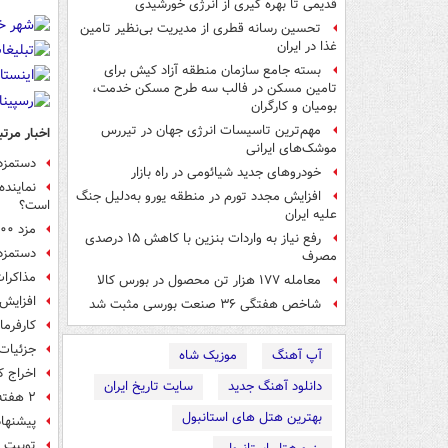
قدیمی تا بهره گیری از انرژی خورشیدی
تحسین رسانه قطری از مدیریت بی‌نظیر تامین
غذا در ایران
بسته جامع سازمان منطقه آزاد کیش برای
تامین مسکن در فالب سه طرح مسکن خدمت،
بومیان و کارگران
مهم‌ترین تاسیسات انرژی جهان در تیررس
اخبار مرتب
موشک‌های ایرانی
دستمزد 
خودروهای جدید شیائومی در راه بازار
افزایش مجدد تورم در منطقه یورو به‌دلیل جنگ
است؟
علیه ایران
مزد ۱۴۰۰ به صورت ملی تعیین می‌شود
رفع نیاز به واردات بنزین با کاهش ۱۵ درصدی
دستمزد ۱۴۰۰ تعیین
مصرف
مذاکرات دستم
معامله ۱۷۷ هزار تن محصول در بورس کالا
افزایش دستمزد ۰
شاخص‌ هفتگی ۳۶ صنعت بورسی مثبت شد
کارفرما
جزئیات اف
آپ آهنگ
موزیک شاه
اخراج ک
دانلود آهنگ جدید
سایت تاریخ ایران
۲ هفته بی‌حقوق برای کارگران در محدودیت کرونایی
بهترین هتل های استانبول
پیشنهاد
توییت ر