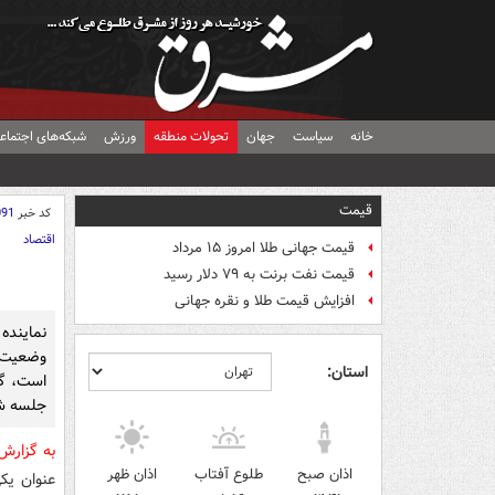
خانه
سیاست
جهان
تحولات منطقه
ورزش
شبکه‌های اجتماع
قیمت
کد خبر
091
اقتصاد
قیمت جهانی طلا امروز ۱۵ مرداد
قیمت نفت برنت به ۷۹ دلار رسید
افزایش قیمت طلا و نقره جهانی
نماینده 
وضعیت 
استان:
جلسه شو
به گزار
اذان صبح
طلوع آفتاب
اذان ظهر
عنوان یک