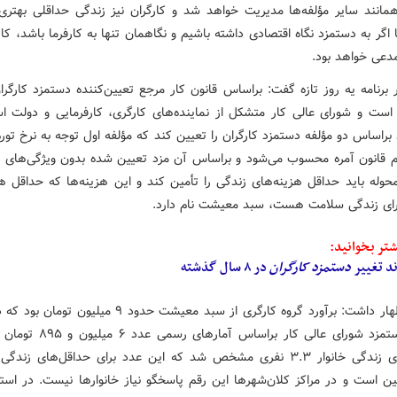
مانند سایر مؤلفه‌ها مدیریت خواهد شد و کارگران نیز زندگی حداقلی بهتری
اگر به دستمزد نگاه اقتصادی داشته باشیم و نگاهمان تنها به کارفرما باشد، کا
عی خواهد بود.
 برنامه یه روز تازه گفت: براساس قانون کار مرجع تعیین‌کننده دستمزد کارگرا
 است و شورای عالی کار متشکل از نماینده‌های کارگری، کارفرمایی و دولت ا
 براساس دو مؤلفه دستمزد کارگران را تعیین کند که مؤلفه اول توجه به نرخ تو
م قانون آمره محسوب می‌شود و براساس آن مزد تعیین شده بدون ویژگی‌های
محوله باید حداقل هزینه‌های زندگی را تأمین کند و این هزینه‌ها که حداقل هز
برای زندگی سلامت هست، سبد معیشت نام دارد.
تر بخوانید:
ند تغییر
دستمزد
کارگران
در ۸ سال گذشته
خدایی اظهار داشت: برآورد گروه کارگری از سبد معیشت حدود ۹ میلی
کمیته دستمزد شورای عالی کار براساس آما
حداقل‌های زندگی خانوار ۳.۳ نفری مشخص شد که این عدد برای حداقل‌های زن
یین است و در مراکز کلان‌شهرها این رقم پاسخگو نیاز خانوارها نیست. در استا