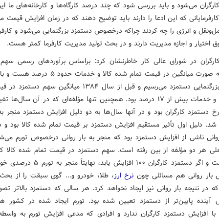
ارگران می‌شود و باید بررسی شود که چند درصد کارگاه‌ها و کارخانه‌های ما ا
 کارفرمایانی که این ادعا را دارند باید توضیح دهند که در زمان افزایش قیمت موا
ل‌ونقل و انرژی را چه کردند چراکه درخصوص دستمزد بزرگنمایی می‌شود و کارفرم
 اختیار و اجازه مدیریت دارند و در بحث تولید مدیریت کارفرما کمتر هست.
کارگران در شورای عالی کار خاطرنشان کرد: براساس برآوردهای رسمی سهم
کارگران به صورت میانگین در قیمت تمام شده کالا و خدمات حد
به بحث بزرگنمایی دستمزد می‌رسیم و قبل از سال ۱۳۸۴ میانگین سهم د
شده کالا و خدمات بیش از ۱۷ درصد بود. همچنین تنها مؤلفه‌ای که در آن سال‌ها
نرخ دستمزد کارگران بود و در آنها سال‌ها به دو دلیل افزایش دستمزد منجر به
 شد. دلیل اول تأثیر مستقیم افزایش دستمزد بر قیمت تمام شده کالا بود و د
وانی ناشی از افزایش دستمزد بود که منجر به بار روانی درخصوص تورم می‌ش
درصد است و اگر دستمزد کارگران ۱۰۰ افزایش یابد، نها
بار روانی هم مسائلی چون
نرخ
ارز
، طلا، خودرو و... گوی سبقت را از بحث
 که در نتیجه بار روانی نیز ایجاد نخواهد کرد. هر سالی که دستمزد بالاتر ت
 آینده پایین‌تر از دستمزد تعیین شده بود. تورم ایجاد شده در کشور هی
 با افزایش دستمزد کارگران ندارد و افرادی که مدعی افزایش تورم به واسطه