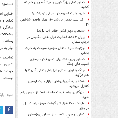
ذخایر نفتی بزرگ‌ترین پالایشگاه چین هم ته
دستمزد کا
کشید
خدایی اظ
خرید بلیت تحریم در صرافی نوبیتکس!
آغاز سبز بورس با رشد ۱۱۰ هزار واحدی شاخص
ندارد و 
کل
سادگی از
سدهای مهم کشور چقدر آب دارند؟
مشکلات ر
پایان ۶ دهه فعالیت غول نفتی انگلیس در
رسانه ملی
دریای شمال
نیاز به 
جزئیات طرح انتقال سهمیه سوخت به کارت
بانکی
دستور وزیر نفت برای تسریع در بازسازی
شورای عا
آسیب‌های جنگ
جنگ با ایران صدای غول‌های نفتی آمریکا را
خواهد شد
هم درآورد
نیست.
هشدار به گران‌فروشان؛ بازار بلیت اربعین
کنترل می‌شود
بزرگترین رشد قیمت ماهانه نفت از مارس رقم
منبع: پای
خورد
واردات ۲۰۰ هزار تن گوشت قرمز برای تعادل
در بازار
کیش روی ریل توسعه از احیای پروژه‌های