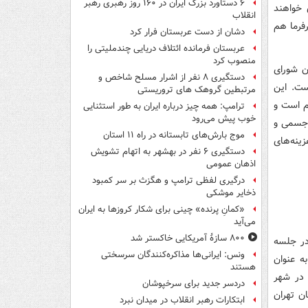
۶ دستاورد بزرگ ایران در ۱۶۰ روز رهبری رهبر
 خواهند
انقلاب
رفرما هم
دشان از دست عربستان فرار کرد
عربستان فرمانده ائتلاف دریایی چندملیتی را
منصوب کرد
ن شورای
دستگیری ۸ نفر از اشرار مسلح شاخص و
ست. این
مرتبطین گروهک های تروریستی
رم است و
ترامپ: همه چیز درباره ایران به طور استثنایی
خوب پیش می‌رود
 جسمی و
موج بارش‌های تابستانه در راه ۱۱ استان
ینه‌های
دستگیری ۶ نفر در بهشهر به اتهام تشویش
اذهان عمومی
درگیری لفظی ترامپ و هگزث بر سر کمبود
ذخایر موشکی
«کمانِ پرنده» چینی برای شکار کروزها به ایران
می‌آید
۸۰۰ سازۀ آمریکایی خاکستر شد
ون تومان بود که در جلسه
ونس: ایرانی‌ها مذاکره‌کنندگان سرسختی
رهای رسمی عدد ۶ میلیون و ۸۹۵ تومان به عنوان
هستند
دگی در شهر
دردسر جدید برای سرخپوشان
ن تهران
ابتکارات رهبر انقلاب در میدان نبرد