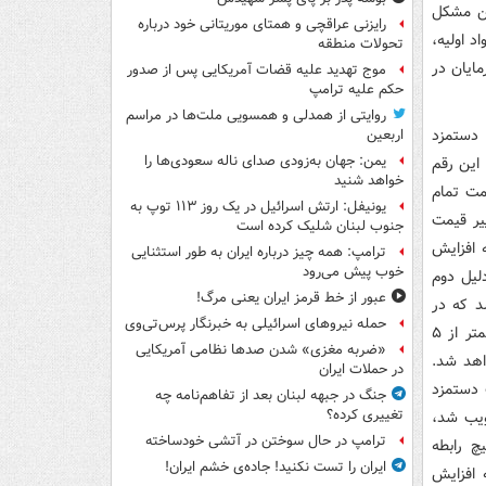
ین مشکل
رایزنی عراقچی و همتای موریتانی خود درباره
د اولیه،
تحولات منطقه
ایان در
موج تهدید علیه قضات آمریکایی پس از صدور
حکم علیه ترامپ
روایتی از همدلی و همسویی ملت‌ها در مراسم
 دستمزد
اربعین
یمن: جهان به‌زودی صدای ناله سعودی‌ها را
ود ۵ درصد هست و با این رقم
خواهد شنید
ستمزد در قیمت تمام
یونیفل: ارتش اسرائیل در یک روز ۱۱۳ توپ به
 تغییر قیمت
جنوب لبنان شلیک کرده است
 افزایش
ترامپ: همه چیز درباره ایران به طور استثنایی
خوب پیش می‌رود
لیل دوم
عبور از خط قرمز ایران یعنی مرگ!
د که در
حمله نیروهای اسرائیلی به خبرنگار پرس‌تی‌وی
شرایط فعلی هر دو مؤلفه از بین رفته است. سهم دستمزد در قیمت تمام شده کالا کمتر از ۵
«ضربه مغزی» شدن صدها نظامی آمریکایی
یتاً منجر به تورم ۵ درصدی خواهد شد.
در حملات ایران
 دستمزد
جنگ در جبهه لبنان بعد از تفاهم‌نامه چه
تغییری کرده؟
صویب شد،
ترامپ در حال سوختن در آتشی خودساخته
چ رابطه
ایران را تست نکنید! جاده‌ی خشم ایران!
 افزایش