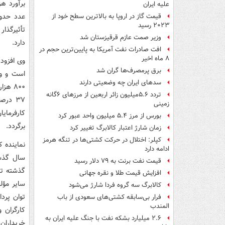
علیه ایران
قیمت گاز در اروپا به بالاترین سطح خود از
۲۰۲۳ رسید
وزیر صمت عازم قرقیزستان شد
دارد.
افت صادرات نفت آمریکا به پایین‌ترین حجم در
۸ ماه اخیر
برق پرمصرف‌ها گران شد
سدهای ایران چه وضعیتی دارند
تردد ۵.۶میلیون زائر اربعین از مرزهای ۶گانه
۳۷ در
زمینی
کارفرمای
بورس از مرز ۵.۴ میلیون واحد عبور کرد
برگردد.
زمان شارژ اعتبار کالابرگ تغییر کرد
کپلر: اختلال در حرکت کشتی‌ها در تنگه هرمز
نماینده ک
ادامه دارد
قیمت نفت برنت به ۷۹ دلار رسید
افزایش قیمت طلا و نقره جهانی
سایر مؤل
کالابرگ سه گروه فردا شارژ می‌شود
توان پرد
فرار بی‌سابقه کشتی‌های سعودی از باب
المندب
۲.۶ میلیارد بشکه نفت با جنگ علیه ایران به
خریداران