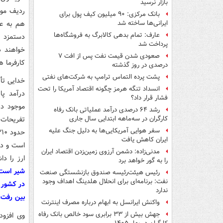
بازار نرسید
بانک مرکزی: ۹۰ میلیون کیف پول برای
هم به عن
ایرانی‌ها ساخته شد
عارف: تمام بدهی کالابرگ به فروشگاه‌ها
دستمزد ر
پرداخت شد
خواهند د
صعودی شدن قیمت نفت پس از افت ۷
کارفرما 
درصدی در روز گذشته
پشت پرده التماس ترامپ به شرکت‌های نفتی
خدایی تأ
انسداد تنگه هرمز چگونه اقتصاد آمریکا را تحت
درآمد پا
فشار قرار داد؟
موجود در
رشد ۶۴ درصدی درآمد عملیاتی بانک رفاه
کارگران در سه‌ماهه ابتدایی سال جاری
سفر هوایی آمریکایی‌ها به دلیل جنگ علیه
ایران کاهش یافت
مدنی‌زاده: دشمن آرزوی زمین‌زدن اقتصاد ایران
ارز را د
را به گور خواهد برد
شیر است 
رئیس هیئت‌رئیسه صندوق بازنشستگی صنعت
نفت: برنامه‌ای برای انحلال هلدینگ اهداف وجود
در کشور 
ندارد
بین رفت.
واکنش ایرانسل به ابهام درباره مصرف اینترنت
جهش بیش از ۳۳ برابری سود خالص بانک رفاه
وی افزود