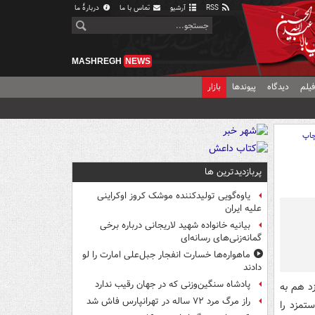
RSS
آرشیو
تماس با ما
دربارهٔ ما
MASHREGH
NEWS
یلم
دیدگاه
پیوندها
بازار
اپ
پربازدیدترین ها
یاوه‌گویی تولیدکننده موشک کروز اوکراینی
علیه ایران
بیانیه خانواده شهید لاریجانی درباره برخی
گمانه‌زنی‌های رسانه‌ای
ماهواره‌ها خسارت انفجار جبل‌علی امارت را لو
دادند
پادشاه سنگین‌وزنی که در جهان رقیب ندارد
زد هم به
راز مرگ مرد ۷۲ ساله در تهرانپارس فاش شد
تمزد را