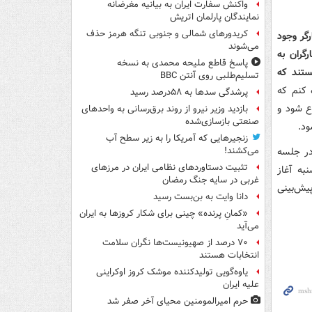
واکنش سفارت ایران به بیانیه مغرضانه
نمایندگان پارلمان اتریش
کریدورهای شمالی و جنوبی تنگه هرمز حذف
گر وجود
می‌شوند
گران به
پاسخ قاطع ملیحه محمدی به نسخه
ستند که
تسلیم‌طلبی روی آنتن BBC
 کنم که
پرشدگی سدها به ۵۸درصد رسید
اع شود و
بازدید وزیر نیرو از روند برق‌رسانی به واحدهای
صنعتی بازسازی‌شده
ود.
زنجیرهایی که آمریکا را به زیر سطح آب
۶ میلیون و ۸۹۵ هزار تومان در جلسه
می‌کشند!
تثبیت دستاوردهای نظامی ایران در مرزهای
به آغاز
غربی در سایه جنگ رمضان
یش‌بینی
دانا وایت به بن‌بست رسید
«کمانِ پرنده» چینی برای شکار کروزها به ایران
می‌آید
۷۰ درصد از صهیونیست‌ها نگران سلامت
انتخابات هستند
یاوه‌گویی تولیدکننده موشک کروز اوکراینی
علیه ایران
حرم امیرالمومنین محیای آخر صفر شد