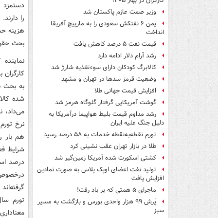
کارگران در بهار ۱۴۰۵
دستمزد ک
وزیر صمت عازم پاکستان شد
را دارند.
یمن ۶ نفتکش سعودی را به مارپیچ آفریقا
هزینه حم
انداخت
بحث حقوق
قیمت نفت ۵ درصد کاهش یافت
رشد آرام دلار ادامه دارد
نماینده 
کالابرگ کودکان دارای سوءتغذیه شارژ شد
وضعیت قرمز سدها در تهران و مشهد
افزایش قیمت جهانی طلا
گوشت آمریکایی گرفتار گلوگاه هرمز شد
می‌داد، 
رشد مداوم قیمت بلیط هواپیما درآمریکا به
دلیل جنگ علیه ایران
نرخ تورم
تورم نقطه‌به‌نقطه خدمات به ۵۸ درصد رسید
هم بار ر
طلا در بازار تهران عقب نشینی کرد
کشتی اسکورت شده آمریکا زمین‌گیر شد
تولید نفت اعضای اوپک پلاس به صورت نمادین
درخصوص 
افزایش یافت
گرفته‌اند
ماجرای ۵ همتی که بر باد رفت!
تورم سال
پَرش ۹۹ هزار واحدی بورس و بازگشت به مسیر
سبز
معناداری