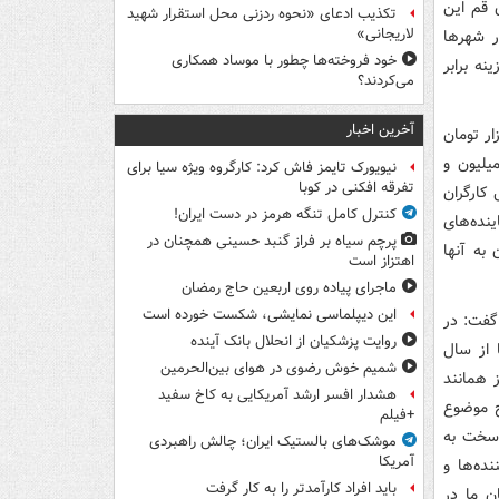
در استان قم این
تکذیب ادعای «نحوه ردزنی محل استقرار شهید
لاریجانی»
د در شهرها
خود فروخته‌ها چطور با موساد همکاری
زینه برابر
می‌کردند؟
آخرین اخبار
زد کارگران برای خانواده ۳.۳ نفری کمتر از ۲ میلیون و ۷۰۰ هزار تومان
 فعلی برای کشور هشداردهنده است. دستمزد کارگران با دو فرزند ۲ میلیون و
نیویورک تایمز فاش کرد: کارگروه ویژه سیا برای
تفرقه افکنی در کوبا
تمزد امسال کارگران
کنترل کامل تنگه هرمز در دست ایران!
نده‌های
پرچم سیاه بر فراز گنبد حسینی همچنان در
به آنها
اهتزاز است
ماجرای پیاده روی اربعین حاج رمضان
این دیپلماسی نمایشی، شکست خورده است
 گفت: در
روایت پزشکیان از انحلال بانک آینده
هزینه‌ها از سال
شمیم خوش رضوی در هوای بین‌الحرمین
ران نیز همانند
هشدار افسر ارشد آمریکایی به کاخ سفید
ح موضوع
+فیلم
 سخت به
موشک‌های بالستیک ایران؛ چالش راهبردی
آمریکا
فر از مصرف‌کننده‌ها و
باید افراد کارآمدتر را به کار گرفت
ن ما در