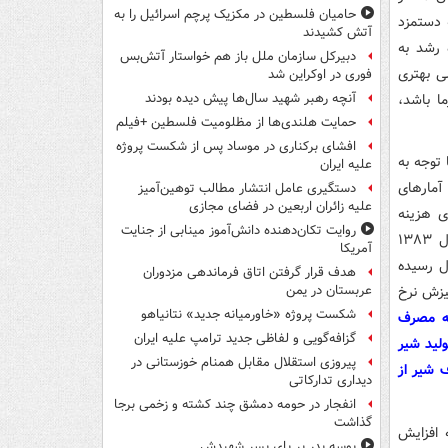
حامیان فلسطین در مکزیک پرچم اسرائیل را به
ند. اگر مؤلفه دستمزد
آتش کشیدند
 رشد به
دبیرکل سازمان ملل باز هم خواستار آتش‌بس
ی بهتری
فوری در اوکراین شد
ا باشد،
آنچه رهبر شهید سال‌ها پیش دیده بودند
حمایت هلندی‌ها از مظلومیت فلسطین +فیلم
افشای برکناری در موساد پس از شکست پروژه
توجه به
علیه ایران
آمارهای
دستگیری عامل انتشار مطالب توهین‌آمیز
علیه زائران اربعین در فضای مجازی
ی هزینه
روایت تکان‌دهنده دانش‌آموز مینابی از جنایت
تفریحات، سرگرمی، آموزش و بهداشت ندارند. سرانه مصرف شیر در کشور ما در سال ۱۳۸۳
آمریکا
کمتر از ۸۰ کیلوگرم در سال رسیده
هدف قرار گرفتن اتاق‌ فرماندهی مزدوران
یارانه‌ها بودیم و در سال ۱۳۹۱ و ۱۳۹۶ که خیزش نرخ
عربستان در یمن
شکست پروژه «خاورمیانه جدید» نتانیاهو
ه مصرف
گزافه‌گویی و لفاظی جدید ترامپ علیه ایران
لید شیر
پیروزی استقلال مقابل همنام خوزستانی در
 شیر از
دیداری تدارکاتی
انفجار در حومه دمشق چند کشته و زخمی برجا
گذاشت
 افزایش
بوسه‌ پدر بر پای پسر شهیدش