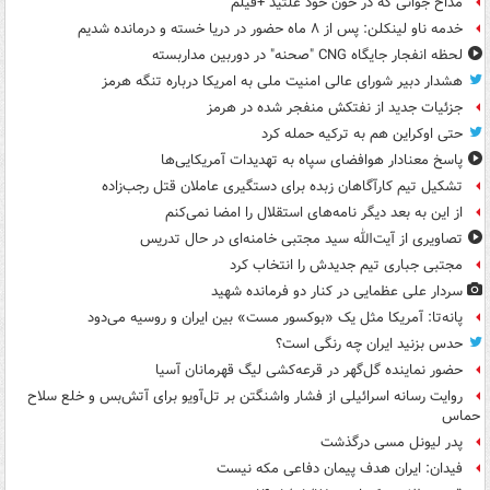
مداح جوانی که در خون خود غلتید +فیلم
خدمه ناو لینکلن: پس از ۸ ماه حضور در دریا خسته و درمانده‌ شدیم
لحظه انفجار جایگاه CNG "صحنه" در دوربین مداربسته
هشدار دبیر شورای عالی امنیت ملی به امریکا درباره تنگه هرمز
جزئیات جدید از نفتکش منفجر شده در هرمز
حتی اوکراین هم به ترکیه حمله کرد
پاسخ معنادار هوافضای سپاه به تهدیدات آمریکایی‌ها
تشکیل تیم کارآگاهان زبده برای دستگیری عاملان قتل رجب‌زاده
از این به بعد دیگر نامه‌های استقلال را امضا نمی‌کنم
تصاویری از آیت‌الله سید مجتبی خامنه‌ای در حال تدریس
مجتبی جباری تیم جدیدش را انتخاب کرد
سردار علی عظمایی در کنار دو فرمانده شهید
پانه‌تا: آمریکا مثل یک «بوکسور مست» بین ایران و روسیه می‌دود
حدس بزنید ایران چه رنگی است؟
حضور نماینده گل‌گهر در قرعه‌کشی لیگ قهرمانان آسیا
روایت رسانه اسرائیلی از فشار واشنگتن بر تل‌آویو برای آتش‌بس و خلع سلاح
حماس
پدر لیونل مسی درگذشت
فیدان: ایران هدف پیمان دفاعی مکه نیست