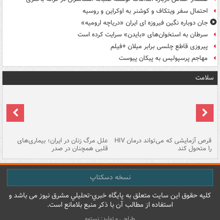
احتمال سفر ویتکاف و کوشنر به اوکراین و روسیه
جان دوباره نگین فیروزه ای ایران «دریاچه ارومیه»
سرطان به استخوان‌های «بایدن» سرایت کرده است
پیروزی قاطع چلسی برابر میلان +فیلم
مهاجم پرسپولیس به پیکان پیوست
سلامت
ر
قرص آزمایشی که می‌تواند درمان HIV
علل مرگ زنان در ایران؛ بیماری‌های
تن
را متحول کند
قلبی همچنان در صدر
طب
نسخه دسکتاپ
کليه حقوق اين سايت متعلق به پایگاه خبري-تحليلي مشرق نيوز می باشد و
استفاده از مطالب آن با ذکر منبع بلامانع است.
طراحی و تولید: نستوه