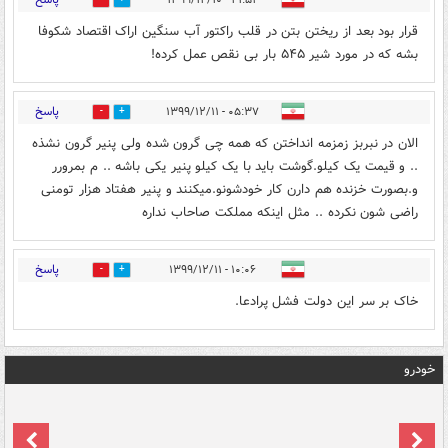
0
1
قرار بود بعد از ریختن بتن در قلب راکتور آب سنگین اراک اقتصاد شکوفا
بشه که در مورد شیر ۵۴۵ بار بی نقص عمل کرده!
پاسخ
۰۵:۳۷ - ۱۳۹۹/۱۲/۱۱
0
1
الان در نبربز زمزمه انداختن که همه چی گرون شده ولی پنیر گرون نشذه
.. و قیمت یک کیلو.گوشت باید با یک کیلو پنیر یکی باشه .. م بمرورر
و.بصورت خزنده هم دارن کار خودشونو.میکنند و پنیر هفتاد هزار تومنی
راضی شون نکرده .. مثل اینکه مملکت صاحاب نداره
پاسخ
۱۰:۰۶ - ۱۳۹۹/۱۲/۱۱
0
0
خاک بر سر این دولت فشل پرادعا.
خودرو