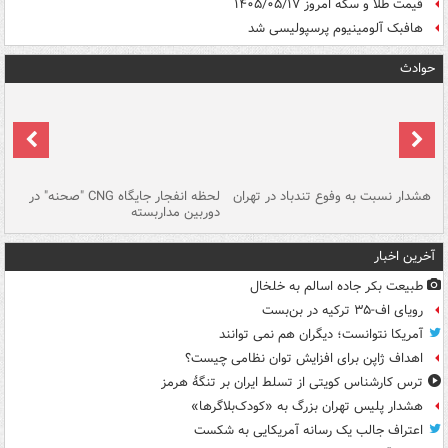
قیمت طلا و سکه امروز ۱۴۰۵/۰۵/۱۷
هافبک آلومینیوم پرسپولیسی شد
حوادث
ای
هشدار نسبت به وفوع تندباد در تهران
لحظه انفجار جایگاه CNG "صحنه" در
دس
دوربین مداربسته
ات
آخرین اخبار
طبیعت بکر جاده اسالم به خلخال
رویای اف-۳۵ ترکیه در بن‌بست
آمریکا نتوانست؛ دیگران هم نمی توانند
اهداف ژاپن برای افزایش توان نظامی چیست؟
ترس کارشناس کویتی از تسلط ایران بر تنگۀ هرمز
هشدار پلیس تهران بزرگ به «کودک‌بلاگرها»
اعتراف جالب یک رسانه آمریکایی به شکست