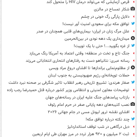
قرص آزمایشی که می‌تواند درمان HIV را متحول کند
شکار تمساح در مالزی
دلایل پارگی رگ خونی در چشم
توافق مکه برای سعودی امنیت آور نیست!
علل مرگ زنان در ایران؛ بیماری‌های قلبی همچنان در صدر
میدان‌داری یک دهه نودی در بین‌الحرمین
از غزه بگویید...! حتی با یک توییت!
جنگ تاج و تخت در منطقه؛ وقتی اعتماد به آمریکا رنگ می‌بازد
رسانه عبری: نتانیاهو دست به رفتارهای انتحاری انتخاباتی می‌زند
از مظلوم‌نمایی براندازها تا افشای دروغ مراد ویسی
حملات توپخانه‌ای رژیم صهیونیستی به جنوب لبنان
صفار هرندی: تشییع تاریخی رهبر انقلاب تاثیر شگرفی بر صحنه نبرد داشت
توضیحات معاون امنیتی و انتظامی وزیر کشور درباره قتل حمیدرضا رجب زاده
بازتاب پیامدهای جنگ علیه ایران در رسانه‌های جهان
نصب کتیبه‌های دهه پایانی صفر در حرم امام رئوف
افشای نقشه ترور لیونل مسی در جام جهانی ۲۰۲۶
چند نکته درباره توافق مکه!
دبل درگاهی در شب توقف استانداردلیژ
ثبت ۲ میلیون و ۹۲۰ هزار تردد در مرز مهران طی ایام اربعین