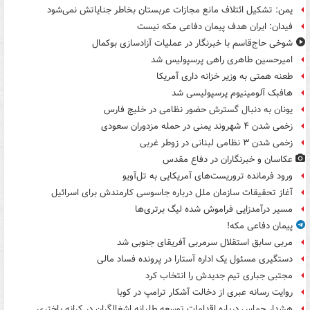
یمن: تشکیل ائتلاف مانع مجازات عربستان بخاطر جنایاتش نمی‌شود
فیدان: ایران هدف پیمان دفاعی مکه نیست
شوخی حاج‌قاسم با خبرنگار در عملیات آزادسازی بوکمال
امیرحسین طاهری راهی پرسپولیس شد
طعنه همتی به وزیر خزانه داری آمریکا
هافبک آلومینیوم پرسپولیسی شد
یونان به دنبال گسترش حضور نظامی در خلیج فارس
زخمی شدن ۴ شهروند یمنی در حمله مزدوران سعودی
زخمی شدن ۳ نظامی لبنانی در زوطر غربی
عکاسان و خبرنگاران در دفاع مقدس
ورود فرمانده تروریست‌های آمریکایی به تل‌آویو
آغاز تحقیقات سازمان ملل درباره جاسوسی کارمندش برای اسرائیل
مسیر درآمدزایی فراموش شده لیگ برتری‌ها
پیمان دفاعی مکه!
مربی سابق استقلال سرمربی آفریقای جنوبی شد
دستگیری مسئول یک اداره آستارا در پرونده فساد مالی
مجتبی جباری تیم جدیدش را انتخاب کرد
روایت رسانه عبری از دخالت آشکار ترامپ در کوبا
هشدار حماس درباره اقدامات توسعه طلبانه اشغالگران در کرانه باختری