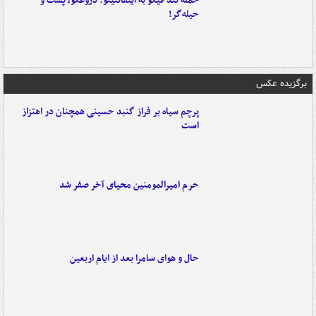
حمله تند فیگو به اینفانتینو: دروغگو، پَست‌ و
حیله‌گر!
برگزیده عکس
پرچم سیاه بر فراز گنبد حسینی همچنان در اهتزاز
است
حرم امیرالمومنین محیای آخر صفر شد
حال و هوای سامرا بعد از ایام اربعین