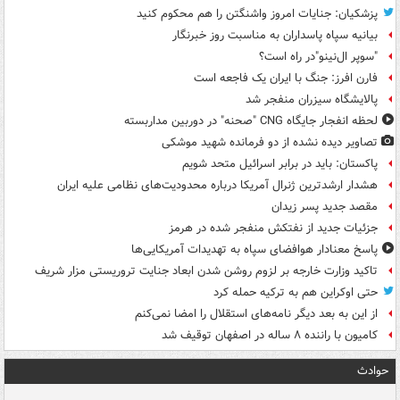
پزشکیان: جنایات امروز واشنگتن را هم محکوم کنید
بیانیه سپاه پاسداران به مناسبت روز خبرنگار
"سوپر ال‌نینو"در راه است؟
فارن افرز: جنگ با ایران یک فاجعه است
پالایشگاه سیزران منفجر شد
لحظه انفجار جایگاه CNG "صحنه" در دوربین مداربسته
تصاویر دیده‌ نشده از دو فرمانده شهید موشکی
پاکستان: باید در برابر اسرائیل متحد شویم
هشدار ارشدترین ژنرال آمریکا درباره محدودیت‌های نظامی علیه ایران
مقصد جدید پسر زیدان
جزئیات جدید از نفتکش منفجر شده در هرمز
پاسخ معنادار هوافضای سپاه به تهدیدات آمریکایی‌ها
تاکید وزارت خارجه بر لزوم روشن شدن ابعاد جنایت تروریستی مزار شریف
حتی اوکراین هم به ترکیه حمله کرد
از این به بعد دیگر نامه‌های استقلال را امضا نمی‌کنم
کامیون با راننده ۸ ساله در اصفهان توقیف شد
حوادث