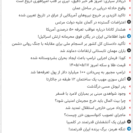
دریادار سیاری: امروز هر خبر دقیق، تیری بر قلب امپراطوری دروغ است
وقوع حادثه دریایی در ساحل عمان
تاکید الزیدی بر خروج نیروهای آمریکایی از عراق در تاریخ تعیین شده
اعتراضات گسترده در آلمان علیه دولت مرتس
هشدار کانادا درباره عواقب تعرفه ۵۰ درصدی آمریکا
نفوذ اطلاعاتی ایران در یگان فوق محرمانه ارتش اسرائیل!
تأکید دادستان کل کشور بر انسجام ملی برای مقابله با جنگ روانی دشمن
باران مهمان تابستانی ارتفاعات دماوند شد
کوبا: فرمان اجرایی ترامپ باعث ایجاد بحران بشردوستانه شده
قیمت طلا و سکه امروز ۱۴۰۵/۰۵/۱۷
ترامپ مجبور به پس‌دادن ۱۰۰ میلیارد دلار از پول تعرفه‌ها شد
آتش سوزی مهیب یک ساختمان ۱۲ طبقه در جاکارتا
پدر لیونل مسی درگذشت
وجود شواهدی مبنی بر بمباران لامرد با فسفر
چرا بیت المال باید خرج مجرمان امنیتی شود؟
قرارداد مربی خارجی استقلال تمدید شد
ماجرای تصویب کنوانسیون خزر چیست؟
فوران یک آتشفشان قدرتمند در کلمبیا
تنگه هرمز، برگ برنده ایران قدرتمند!