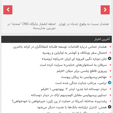
ای
هشدار نسبت به وفوع تندباد در تهران
لحظه انفجار جایگاه CNG "صحنه" در
دس
دوربین مداربسته
ات
آخرین اخبار
هشدار حماس درباره اقدامات توسعه طلبانه اشغالگران در کرانه باختری
احتمال سفر ویتکاف و کوشنر به اوکراین و روسیه
جان دوباره نگین فیروزه ای ایران «دریاچه ارومیه»
سرطان به استخوان‌های «بایدن» سرایت کرده است
پیروزی قاطع چلسی برابر میلان +فیلم
مهاجم پرسپولیس به پیکان پیوست
ترامپ، مرتکب جنایت جنگی شده است
دیدار دوستانه اما جدی؛ اینتر ۲- یوونتوس ۱ +فیلم
تساوی پرسپولیس مقابل الومینیوم اراک در دیدار دوستانه
پشت‌پرده مداخله آمریکا در حمایت از یِن ژاپن؛ خیرخواهی یا خودخواهی؟
همتی: کنترل ترازنامه بانک‌ها با جدیت دنبال می‌شود