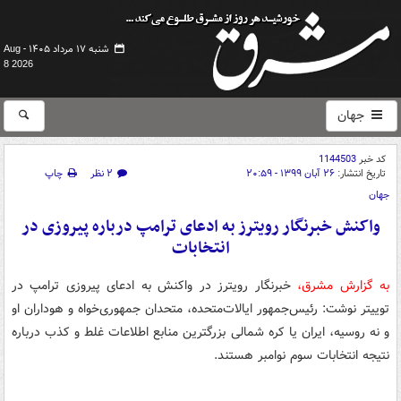
شنبه ۱۷ مرداد ۱۴۰۵ -
Aug
8 2026
جهان
کد خبر
1144503
تاریخ انتشار:
۲۶ آبان ۱۳۹۹ - ۲۰:۵۹
۲ نظر
چاپ
جهان
واکنش خبرنگار رویترز به ادعای ترامپ درباره پیروزی در
انتخابات
به گزارش مشرق،
خبرنگار رویترز در واکنش به ادعای پیروزی ترامپ در
توییتر نوشت: رئیس‌جمهور ایالات‌متحده، متحدان جمهوری‌خواه و هوداران او
و نه روسیه، ایران یا کره شمالی بزرگترین منابع اطلاعات غلط و کذب درباره
نتیجه انتخابات سوم نوامبر هستند.