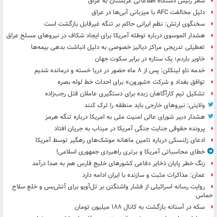
سفر رئیس دستگاه اطلاعاتی عربستان به عراق
دلیل مخالفت AFC با میزبانی آبی‌ها در عراق
سخنگوی ارتش: نظم ایرانی حاکم بر تنگه غیرقابل بازگشت است
هشدار الموسوی درباره توطئه آمریکا برای ایجاد شکاف در نیروهای مسلح عراق
تعطیلی تدریجی مراکز دیالیز خصوصی به دلیل انباشت بدهی بیمه‌ها
خاویر باردم؛ یک ستاره در برابر سکوت جهان
خدمه ناو لینکلن: پس از ۸ ماه حضور در دریا خسته و درمانده‌ شدیم
توافق بغداد و شرکت «شورون» برای احداث خط لوله بصره
تشکیل تیم کارآگاهان زبده برای دستگیری عاملان قتل رجب‌زاده
ولایتی: نیروهای خارجی باید منطقه را ترک کنند
هشدار دبیر شورای عالی امنیت ملی به امریکا درباره تنگه هرمز
پرونده حقوقی جنایت جنگی آمریکا در میناب به جریان افتاد
ادعای زلنسکی درباره تامین ماهانه موشک‌های رهگیر توسط آمریکا
خطای محاسباتی آمریکا و برتری راهبردی جمهوری اسلامی!
زنگ خطر پایان ذخایر دفاعی کشورهای خلیج فارس هم به صدا درآمد
عمان: مذاکرات مثبت و سازنده با ایران ادامه دارد
روایت رسانه اسرائیلی از فشار واشنگتن بر تل‌آویو برای آتش‌بس و خلع سلاح
حماس
سکه در آستانه بازگشت به کانال ۱۸۸ میلیون تومان