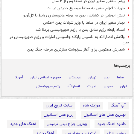
پیام استقرار سفیر ایران در صنعا پس از ۲ سال
ظریف: اعزام سفیر به صنعا موضوع جدیدی نیست
نقش ابوظبی در کشاندن یمن به ورطه عادی‌سازی روابط با تل‌آویو
دیدار سفیر ایران در صنعا با وزیر شیلات یمن +عکس
اسناد رابطه رژیم سابق یمن با رژیم صهیونیستی برملا شد
واکنش انصارالله به تاسیس پایگاه جاسوسی امارات و رژیم صهیونیستی در
یمن
شمارش معکوس برای آغاز سرنوشت‌ سازترین مرحله جنگ یمن
برچسب‌ها
صنعا
یمن
تهران
عربستان
جمهوری اسلامی ایران
آمریکا
ایران
بحرین
امارات
انصارالله
رژیم صهیونیستی
آپ آهنگ
موزیک شاه
سایت تاریخ ایران
بهترین هتل های استانبول
رزرو هتل استانبول
دانلود آهنگ جدید
بهترین جراح بینی ترمیمی
آهنگ های جدید
پرشین هتل
ثبت نام بیمه اربعین
آهنگ جدید