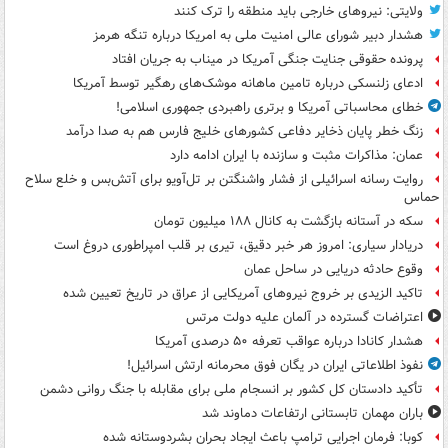
ولایتی: نیروهای خارجی باید منطقه را ترک کنند
هشدار دبیر شورای عالی امنیت ملی به امریکا درباره تنگه هرمز
پرونده حقوقی جنایت جنگی آمریکا در میناب به جریان افتاد
ادعای زلنسکی درباره تامین ماهانه موشک‌های رهگیر توسط آمریکا
خطای محاسباتی آمریکا و برتری راهبردی جمهوری اسلامی!
زنگ خطر پایان ذخایر دفاعی کشورهای خلیج فارس هم به صدا درآمد
عمان: مذاکرات مثبت و سازنده با ایران ادامه دارد
روایت رسانه اسرائیلی از فشار واشنگتن بر تل‌آویو برای آتش‌بس و خلع سلاح
حماس
سکه در آستانه بازگشت به کانال ۱۸۸ میلیون تومان
دریادار سیاری: امروز هر خبر دقیق، تیری بر قلب امپراطوری دروغ است
وقوع حادثه دریایی در ساحل عمان
تاکید الزیدی بر خروج نیروهای آمریکایی از عراق در تاریخ تعیین شده
اعتراضات گسترده در آلمان علیه دولت مرتس
هشدار کانادا درباره عواقب تعرفه ۵۰ درصدی آمریکا
نفوذ اطلاعاتی ایران در یگان فوق محرمانه ارتش اسرائیل!
تأکید دادستان کل کشور بر انسجام ملی برای مقابله با جنگ روانی دشمن
باران مهمان تابستانی ارتفاعات دماوند شد
کوبا: فرمان اجرایی ترامپ باعث ایجاد بحران بشردوستانه شده