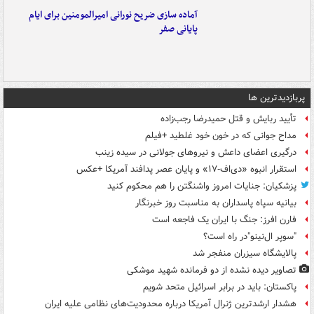
آماده سازی ضریح نورانی امیرالمومنین برای ایام
پایانی صفر
پربازدیدترین ها
تأیید ربایش و قتل حمیدرضا رجب‌زاده
مداح جوانی که در خون خود غلطید +فیلم
درگیری اعضای داعش و نیروهای جولانی در سیده زینب
استقرار انبوه «دی‌اف‑۱۷» و پایان عصر پدافند آمریکا +عکس
پزشکیان: جنایات امروز واشنگتن را هم محکوم کنید
بیانیه سپاه پاسداران به مناسبت روز خبرنگار
فارن افرز: جنگ با ایران یک فاجعه است
"سوپر ال‌نینو"در راه است؟
پالایشگاه سیزران منفجر شد
تصاویر دیده‌ نشده از دو فرمانده شهید موشکی
پاکستان: باید در برابر اسرائیل متحد شویم
هشدار ارشدترین ژنرال آمریکا درباره محدودیت‌های نظامی علیه ایران