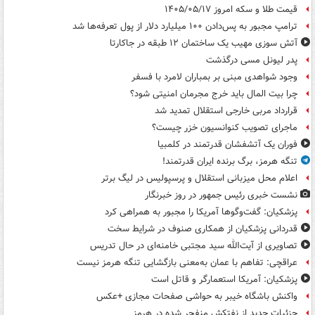
قیمت طلا و سکه امروز ۱۴۰۵/۰۵/۱۷
ترامپ مجبور به پس‌دادن ۱۰۰ میلیارد دلار از پول تعرفه‌ها شد
آتش سوزی مهیب یک ساختمان ۱۲ طبقه در جاکارتا
پدر لیونل مسی درگذشت
وجود شواهدی مبنی بر بمباران لامرد با فسفر
چرا بیت المال باید خرج مجرمان امنیتی شود؟
قرارداد مربی خارجی استقلال تمدید شد
ماجرای تصویب کنوانسیون خزر چیست؟
فوران یک آتشفشان قدرتمند در کلمبیا
تنگه هرمز، برگ برنده ایران قدرتمند!
اعلام محل میزبانی استقلال و پرسپولیس در لیگ برتر
نشست خبری رئیس جمهور در روز خبرنگار
پزشکیان: گفت‌وگوها آمریکا را مجبور به همراهی کرد
قدردانی پزشکیان از همکاری صنوف در شرایط سخت
تصاویری از آیت‌الله سید مجتبی خامنه‌ای در حال تدریس
عراقچی: تفاهم با عمان به‌معنی بازگشایی تنگه هرمز نیست
پزشکیان: آمریکا استعمارگر و قاتل است
واکنش باشگاه خیبر به حواشی صفحات مجازی +عکس
جزئیات جدید از نفتکش منفجر شده در هرمز