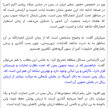
وی در خصوص حضور سفیر ایران در یمن در جشن میلاد پیامبر اکرم (ص)
در ضنعا، ادامه داد: این حضور نشان دهنده ثبات، امنیت و آرامشی است که
در مناطق تحت کنترل انصارالله یمن است، بخش شمال تا میانه جنوب یمن
که هفتاد درصد جمعیت آن کشور را تشکیل می‌دهد، از زمان استقرار
انصارالله شاهد ثبات و امنیت خوبی است.
میرابیان گفت: به وضوح مشخص است که از زمان کنترل انصارالله بر آن
مناطق ما به ندرت شاهد اقدامات تروریستی، چون بمب گذاری و برخی
رفتارهای خشونت آمیز از سوی گروه‌های تکفیری هستیم.
این کارشناس مسائل منطقه تصریح کرد: به عکس این مطلب را هم می‌توان
گفت،
شاهدیم که در نیمه جنوبی یمن که تحت نظارت امارات و عربستان
قرار دارد، ناآرامی و بی ثباتی وجود دارد و بهترین نشانه آن هم این است که،
ریال یمن نسبت به دلار آمریکا در بخش شمالی به مراتب بیشتر از ارزش
ریال در بخش جنوبی آن است.
وی افزود: علی رغم اینکه سعودی‌ها از ریال یمن در عدن حمایت کرده و یک
میلیارد دلار در آنجا سرمایه گذاری کردند تا ارزش پولش حفظ شود؛ ولی
باتوجه به بی ثباتی و ناامنی آن منطقه ارزش پولش کاهش پیدا کرده است.