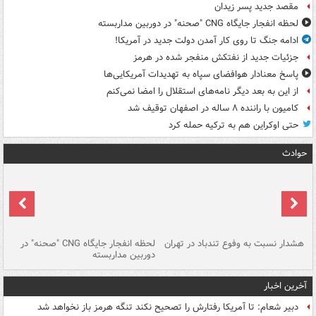
مقصد جدید پسر زیدان
لحظه انفجار جایگاه CNG "صحنه" در دوربین مداربسته
ادامه جنگ تا روی کار آمدن دولت جدید در آمریکا!
جزئیات جدید از نفتکش منفجر شده در هرمز
پاسخ معنادار هوافضای سپاه به تهدیدات آمریکایی‌ها
از این به بعد دیگر نامه‌های استقلال را امضا نمی‌کنم
کامیون با راننده ۸ ساله در اصفهان توقیف شد
حتی اوکراین هم به ترکیه حمله کرد
حوادث
ای
هشدار نسبت به وفوع تندباد در تهران
لحظه انفجار جایگاه CNG "صحنه" در
دس
دوربین مداربسته
ات
آخرین اخبار
دبیر شعام: تا آمریکا رفتارش را تصحیح نکند تنگه هرمز باز نخواهد شد