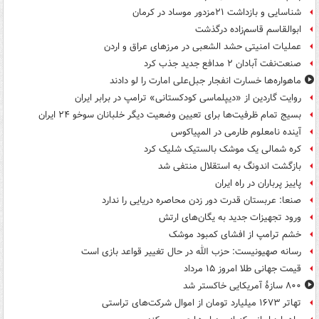
شناسایی و بازداشت ۲۱مزدور موساد در کرمان
ابوالقاسم قاسم‌زاده درگذشت
عملیات امنیتی حشد الشعبی در مرزهای عراق و اردن
صنعت‌نفت آبادان ۲ مدافع جدید جذب کرد
ماهواره‌ها خسارت انفجار جبل‌علی امارت را لو دادند
روایت گاردین از «دیپلماسی کودکستانی» ترامپ در برابر ایران
بسیج تمام ظرفیت‌ها برای تعیین وضعیت دیگر خلبانان سوخو ۲۴ ایران
آینده نامعلوم طارمی در المپیاکوس
کره شمالی یک موشک بالستیک شلیک کرد
بازگشت اندونگ به استقلال منتفی شد
پاییز پرباران در راه ایران
صنعا: عربستان قدرت دور زدن محاصره دریایی را ندارد
ورود تجهیزات جدید به یگان‌های ارتش
خشم ترامپ از افشای کمبود موشک
رسانه صهیونیست: حزب الله در حال تغییر قواعد بازی است
قیمت جهانی طلا امروز ۱۵ مرداد
۸۰۰ سازۀ آمریکایی خاکستر شد
تهاتر ۱۶۷۳ میلیارد تومان از اموال شرکت‌های تراستی