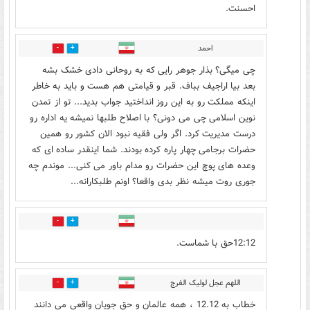
احسنت.
احمد
2
13
چی میگی؟ بذار جوهر رایی که به روحانی دادی خشک بشه
بعد بیا اراجیف بباف. قبر و قیامتی هم هست و باید به خاطر
اینکه مملکت رو به این روز انداختید جواب بدید... تو از تمدن
نوین اسلامی چی می دونی؟ با اصلاح طلبها نمیشه یه اداره رو
درست مدیریت کرد. اگر ولی فقیه نبود الان کشور رو همین
حضرات برجامی چهار پاره کرده بودند. شما اینقدر ساده ای که
وعده های پوچ این حضرات رو مدام باور می کنی... موندم چه
جوری روت میشه نظر بدی واقعا؟ اونم طلبکارانه...
16
3
12:12حق با شماست.
اللهم عجل لولیک الفرج
2
17
خطاب به 12.12 ، همه عالمان و حق جویان واقعی می دانند