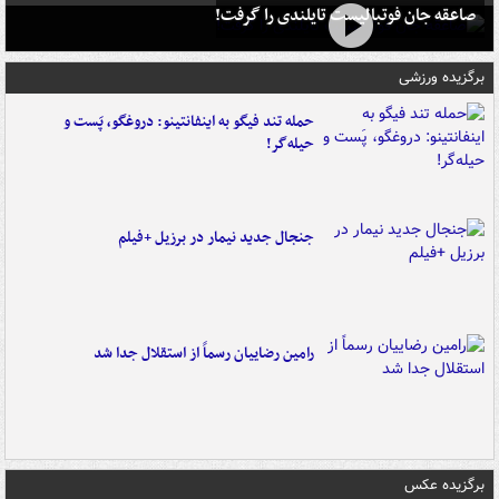
صاعقه جان فوتبالیست تایلندی را گرفت!
برگزیده ورزشی
حمله تند فیگو به اینفانتینو: دروغگو، پَست‌ و
حیله‌گر!
جنجال جدید نیمار در برزیل +فیلم
رامین رضاییان رسماً از استقلال جدا شد
برگزیده عکس