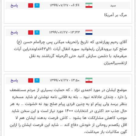
پاسخ
سید
۰۶:۴۶ - ۱۳۹۹/۰۷/۲۷
0
1
مرگ بر آمریکا
پاسخ
۱۳:۳۳ - ۱۳۹۹/۰۷/۲۷
1
0
آقای رحیم پورازغدی که تاریخ راتحریف میکنی پس چراامام حسن (ع)
صلح کرد برویدقرآن رابخوانید سوره انفال آیات ۶۱و۶۲خداونددراین آیات
میفرماید با دشمن سازش کنید حتی اگرحیله گرباشند به نقل
ازتفسیرالمیزان
پاسخ
۱۳:۵۰ - ۱۳۹۹/۰۷/۲۷
0
0
موضع ایشان در مورد احمدی نژاد ، که حمایت بسیاری از مردم مستضعف
را دارد ، چندان عادلانه نبود .. بله به فلانی نامه نوشتن او شاید مسخره
بنظر برسد ولی پیام او به چنین فردی پیام صلح بود نه خشونت .. به هر
حال جذب حد اکثری در انتخابات ۱۴۰۰ مورد نیاز است و این سخن شاید
موجب کاهش مشارککت ها بشود .. کاش فرصت بدهند ایشان هم لا
اقل یکصدم روحانی از خودش دفاع کند .. شاید این فرصت ایشان را ازاین
گون مکاتبات باز میداشت،