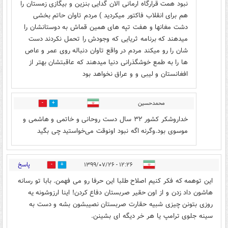
نبود همت قرارگاه ارمانی الان گدایی بنزین و بیگازی زمستان را
هم برای انقلاب فاکتور میکردید ) مردم تاوان حاتم بخشی
دشت مغانها و هفت تپه های همین قماش به دوستانشان را
میدهند که برنامه ثریایی که وجودش را تحمل نکردند دست
شان را رو میکند مردم در واقع تاوان دنباله روی عمر و عاص
ها را به طمع خوشگذرانی دنیا میدهند که عاقبتشان بهتر از
افغانستان و لیبی و و عراق نخواهد بود
محمدحسین
0
0
خداروشکر کشور ۳۲ سال دست روحانی و خاتمی و هاشمی و
موسوی بود.وگرنه اگه نبود اونوقت می‌خواستید چی بگید
پاسخ
۱۲:۲۶ - ۱۳۹۹/۰۷/۲۶
3
43
این توهمه که فکر کنیم اصلاح طلبا این حرفا رو می فهمن. بابا تو رسانه
هاشون داد زدن و از اون حقیر صربستان دفاع کردن! اینا ارزوشونه یه
روزی بتونن چیزی شبیه حقارت صربستان نصیبشون بشه و دست به
سینه جلوی ترامپ یا هر خر دیگه ای بشینن.