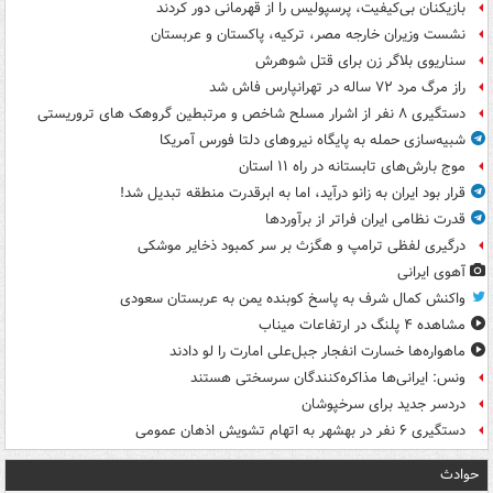
بازیکنان بی‌کیفیت، پرسپولیس را از قهرمانی دور کردند
نشست وزیران خارجه مصر، ترکیه، پاکستان و عربستان
سناریوی بلاگر زن برای قتل شوهرش
راز مرگ مرد ۷۲ ساله در تهرانپارس فاش شد
دستگیری ۸ نفر از اشرار مسلح شاخص و مرتبطین گروهک های تروریستی
شبیه‌سازی حمله به پایگاه نیروهای دلتا فورس آمریکا
موج بارش‌های تابستانه در راه ۱۱ استان
قرار بود ایران به زانو درآید، اما به ابرقدرت منطقه تبدیل شد!
قدرت نظامی ایران فراتر از برآوردها
درگیری لفظی ترامپ و هگزث بر سر کمبود ذخایر موشکی
آهوی ایرانی
واکنش کمال شرف به پاسخ کوبنده یمن به عربستان سعودی
مشاهده ۴ پلنگ در ارتفاعات میناب
ماهواره‌ها خسارت انفجار جبل‌علی امارت را لو دادند
ونس: ایرانی‌ها مذاکره‌کنندگان سرسختی هستند
دردسر جدید برای سرخپوشان
دستگیری ۶ نفر در بهشهر به اتهام تشویش اذهان عمومی
حوادث