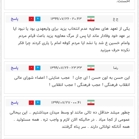
احسنت.
پاسخ
ح خ
۲۰:۴۳ - ۱۳۹۹/۰۷/۲۶
0
16
یکی از تعهد های معاویه عدم انتخاب یزید برای ولیعهدی بود یا نبود ایا
بر عهد خود وفادار ماند ایا پس از مرگ معاویه یزید باعث قیام مردم
وامام خسین ع شد یا نشد ایا مردم کوفه امام را یاری کردند چرا فکر
نکرده حرف میزنید
پاسخ
رضا
۲۳:۳۳ - ۱۳۹۹/۰۷/۲۶
0
2
اين حسن به اون حسن ! اى جان ! عجب عنايتى ! اعضاء شوراى عالى
انقلاب فرهنگى ! عجب فرهنگى ! عجب انقلابى !
پاسخ
۰۰:۴۱ - ۱۳۹۹/۰۷/۲۷
0
0
چطور میشد حداقل ده تائی مانند او وسط میدان میداشتیم .. این بیحالی
عمومی از کجا میاد . در حالیکه الان لازم و واجب تره . همه مسئولید .
همه آنانکه توانائی دارند . سر پناه گرفتند