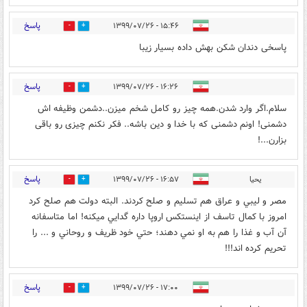
پاسخ
۱۵:۴۶ - ۱۳۹۹/۰۷/۲۶
1
26
پاسخی دندان شکن بهش داده بسیار زیبا
پاسخ
۱۶:۲۶ - ۱۳۹۹/۰۷/۲۶
0
9
سلام.اگر وارد شدن.همه چیز رو کامل شخم میزن..دشمن وظیفه اش
دشمنی! اونم دشمنی که با خدا و دین باشه.. فکر نکنم چیزی رو باقی
بزارن...!
پاسخ
يحيا
۱۶:۵۷ - ۱۳۹۹/۰۷/۲۶
1
15
مصر و ليبي و عراق هم تسليم و صلح کردند. البته دولت هم صلح کرد
امروز با کمال تاسف از اينستکس اروپا داره گدايي ميکنه! اما متاسفانه
آن آب و غذا را هم به او نمي دهند؛ حتي خود ظريف و روحاني و ... را
تحريم کرده اند!!!
پاسخ
۱۷:۰۰ - ۱۳۹۹/۰۷/۲۶
1
15