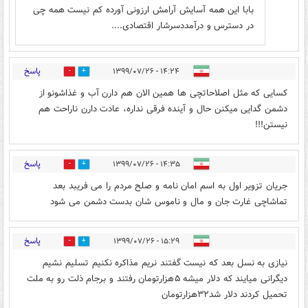
بابا این همه آسایش آرامش ارزونی آورده کم نیست همه چی
در دسترس و درآمددسرشار اقتصادی....
پاسخ
۱۴:۲۴ - ۱۳۹۹/۰۷/۲۶
1
25
کسایی که مثل اصلاحاتچی ها همین الان هم دارن آب و غذاشونو از
دشمن گدایی میکنن حال و آینده فرقی نداره، عادت دارن ناراحت هم
نیستن!!!
پاسخ
۱۴:۳۵ - ۱۳۹۹/۰۷/۲۶
0
20
جریان تزویر اول به اسم امان نامه و صلح مردم را می فریبد بعد
تماشاچی غارت جان و مال و ناموس شان بدست دشمن می شود
پاسخ
۱۵:۲۹ - ۱۳۹۹/۰۷/۲۶
0
23
نیازی به نسل بعد که نیست گفتند نریم مذاکره نکنیم تسلیم نشیم
دیگرانی میایند که دلار میشه ۵هزارتومان رفتند و برجام ذلت رو به ملت
تحمیل کردند دلار شد۳۲هزارتومان