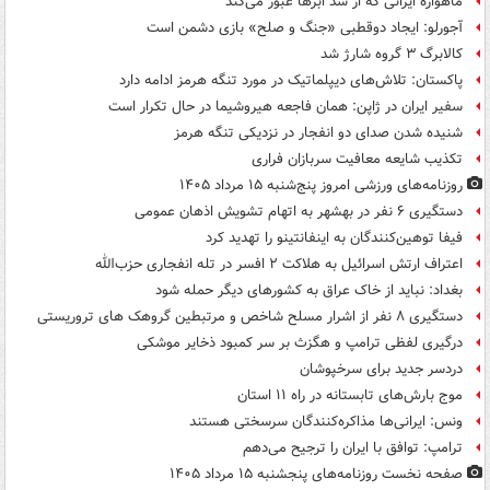
ماهواره ایرانی که از سد ابرها عبور می‌کند
آجورلو: ایجاد دوقطبی «جنگ و صلح‌» بازی دشمن است
کالابرگ ۳ گروه شارژ شد
پاکستان: تلاش‌های دیپلماتیک در مورد تنگه هرمز ادامه دارد
سفیر ایران در ژاپن: همان فاجعه هیروشیما در حال تکرار است
شنیده شدن صدای دو انفجار در نزدیکی تنگه هرمز
تکذیب شایعه معافیت سربازان فراری
روزنامه‌های ورزشی امروز پنج‌شنبه ۱۵ مرداد ۱۴۰۵
دستگیری ۶ نفر در بهشهر به اتهام تشویش اذهان عمومی
فیفا توهین‌کنندگان به اینفانتینو را تهدید کرد
اعتراف ارتش اسرائیل به هلاکت ۲ افسر در تله انفجاری حزب‌الله
بغداد: نباید از خاک عراق به کشورهای دیگر حمله شود
دستگیری ۸ نفر از اشرار مسلح شاخص و مرتبطین گروهک های تروریستی
درگیری لفظی ترامپ و هگزث بر سر کمبود ذخایر موشکی
دردسر جدید برای سرخپوشان
موج بارش‌های تابستانه در راه ۱۱ استان
ونس: ایرانی‌ها مذاکره‌کنندگان سرسختی هستند
ترامپ: توافق با ایران را ترجیح می‌دهم
صفحه نخست روزنامه‌های پنجشنبه ۱۵ مرداد ۱۴۰۵