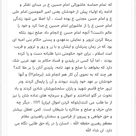
که تمام حماسه عاشورائی امام حسین ع بر مبنای تفکر و
ادامه راه اولیاء پیش از خودشان یعنی امیر المومنین امام علی
ع و امام حسن مجتبی ع بوده است ، آیا اصلا می شود زندگی
امام حسن ع را از عاشورای امام حسین ع جدا کرد و خود را
عالم دانست؟ آنچه امام حسن ع انجام داد صلح نبود بلکه
برملا کردن تزویر و نمایش بدعهدی و پستی حکام بنی امیه ای
بود که در زمان پدرشان و ایشان و با زر و زور و تزویر و فریب
امت اسلام ، برای خود حکومتی دنیا طلبانه دست و پا کرده
بودند ، اما آیا کسی در پلیدی و فساد حکام بد عهد غربی شک
دارد که بخواهد با صلح و عهد نامه، پلیدی آنان را بر ملا کند؟
هر چند که به نحوی آن کار هم انجام شد (برجام!!!) و آنها
خودشان بر عهد خود پایبند نبودند و آن را پایمال کردند ودر
ترور حاج قاسم شهید و یاران سلحشورشان شادی کردند و باد
نخوت در گلو انداختند و اموال و سرمایه های نداده شان را نیز
از ما طلب می کنند(بلوکه کردن اموال ایران) ؟!!!! . دیگر چه
جای حرف و صلح و مذاکره با شیطان است. کمی تعقل بیشتر
و حق خواهی و پیروی از فرامین و سخنان راهبردی مقام
معظم رهبری حفظه الله ، انسان را در راه حق طلبی نگاه می
دارد. ان شاء الله