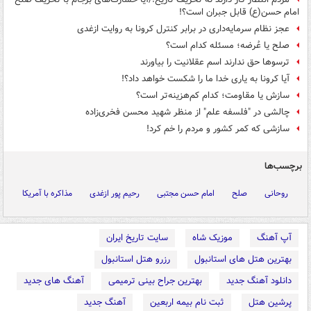
امام حسن(ع) قابل جبران است؟!
عجز نظام سرمایه‌داری در برابر کنترل کرونا به روایت ازغدی
صلح یا عُرضه؛ مسئله کدام است؟
ترسوها حق ندارند اسم ‎عقلانیت را بیاورند
آیا کرونا به یاری خدا ما را شکست خواهد داد؟!
سازش یا مقاومت؛ کدام کم‌هزینه‌تر است؟
چالشی در "فلسفه علم" از منظر شهید محسن فخری‌زاده
سازشی که کمر کشور و مردم را خم کرد!
برچسب‌ها
روحانی
صلح
امام حسن مجتبی
رحیم پور ازغدی
مذاکره با آمریکا
آپ آهنگ
موزیک شاه
سایت تاریخ ایران
بهترین هتل های استانبول
رزرو هتل استانبول
دانلود آهنگ جدید
بهترین جراح بینی ترمیمی
آهنگ های جدید
پرشین هتل
ثبت نام بیمه اربعین
آهنگ جدید