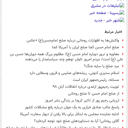
اخبار مرتبط
واکنش‌ها به اظهارات روحانی درباره صلح امام‌حسن‌(ع) +عکس
صلح امام حسن کجا صلح ایران با آمریکا کجا
معاویه و ترور دوباره امام حسن (ع)/ مظلوم بزرگ همه دوران‌ها حسن‌ بن‌
علی (ع) است/ مردم امروز تاوان توهم چند سیاستمدار را می‌دهند
مرد صلح یا سایه جنگ؟
اسلام ستیزی کنونی، ریشه‌های صلیبی و قرون وسطایی دارد
مسئله، رئیس‌جمهور ایران است
توییت رحیم‌پور ازغدی درباره اتفاقات آبان ۹۸
از صلح امام حسن تا صلح روحانی
ارزیابی رحیم پور از تاثیر کرونا بر زندگی بشر امروز
پاسخ جالب صادق خرازی به یک جوان درباره رفع مشکلات کشور
کنایه نماینده مجلس به ابتکار برای بالا رفتن از دیوار سفارت آمریکا
آقای روحانی! آیا به دستاوردهای صلح خود توجه کرده‌اید؟
مردم انتظار کار دارند نه تحریف تاریخ!/آیا خسارت‌های برجام با تحریف صلح