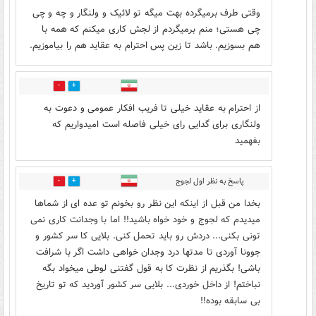
وقتی طرف برمیگرده بهت میگه تو لائیک و ولنگار و چه و چی
چی هستی؛ منم برمیگردم از لجش کاری میکنم که همه با
هم بسوزیم. باشد تا زین پس احترام به عقاید هم را بیاموزیم.
3
17
از احترام به عقاید خیلی تا فریب افکار عمومی و دعوت به
ولنگاری برای گدایی رای خیلی فاصله است امیدواریم که
بفهمید
پاسخ به نظر اول لجوج
2
23
بخدا من قبل از اینکه این نظر رو بخونم تو عده ای از شماها
میدیدم که لجوج و خود خواه باشید!! اما با وجدانت کاری نمی
تونی بکنی... دردش رو باید تحمل کنی. بلایی کا سر کشور و
جوونا آوردی تا مدتها درد وجدان خواهی داشت اگر با شرافت
باشی! بگذریم از نظرت کا به قول گفتنی لوطی میخواد بگه
نباختم! از داخل خوردی... بلایی سر کشور آوردید که تو تاریخ
بی سابقه بوده!!