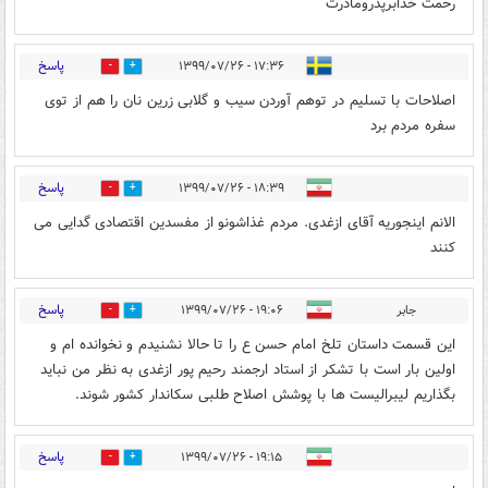
رحمت خدابرپدرومادرت
پاسخ
۱۷:۳۶ - ۱۳۹۹/۰۷/۲۶
1
25
اصلاحات با تسلیم در توهم آوردن سیب و گلابی زرین نان را هم از توی
سفره مردم برد
پاسخ
۱۸:۳۹ - ۱۳۹۹/۰۷/۲۶
1
6
الانم اینجوریه آقای ازغدی. مردم غذاشونو از مفسدین اقتصادی گدایی می
کنند
پاسخ
جابر
۱۹:۰۶ - ۱۳۹۹/۰۷/۲۶
1
19
این قسمت داستان تلخ امام حسن ع را تا حالا نشنیدم و نخوانده ام و
اولین بار است با تشکر از استاد ارجمند رحیم پور ازغدی به نظر من نباید
بگذاریم لیبرالیست ها با پوشش اصلاح طلبی سکاندار کشور شوند.
پاسخ
۱۹:۱۵ - ۱۳۹۹/۰۷/۲۶
1
3