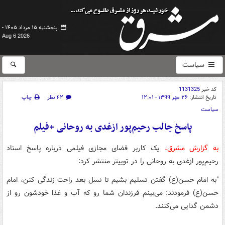
پنجشنبه ۱۵ مرداد ۱۴۰۵ -
Aug 6 2026
سیاست
کد خبر
1131325
تاریخ انتشار:
۲۶ مهر ۱۳۹۹ - ۱۲:۰۱
۴۲ نظر
چاپ
سیاست
پاسخ جالب رحیم‌پور ازغدی به روحانی +فیلم
به گزارش مشرق،
یک کاربر فضای مجازی فیلمی درباره پاسخ استاد
رحیم‌پور ازغدی به روحانی را در توییتر منتشر کرد:
"به امام حسن(ع) گفتن تسلیم بشیم تا نسل بعد راحت زندگی کنن، امام
حسن(ع) فرمودند: می‌بینم فرزندان شما رو که آب و غذا خودشون رو از
دشمن گدایی می‌کنند.