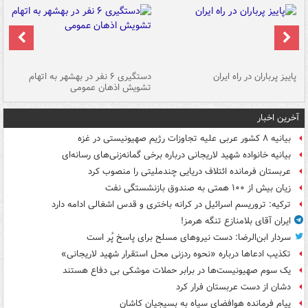
ن
پاییز پرباران در راه ایران
دستگیری ۶ نفر در بهشهر به اتهام
تشویش اذهان عمومی
اس
آخرین اخبار
بیانیه ۸ کشور عربی علیه تجاوزات رژیم صهیونیستی در غزه
بیانیه خانواده شهید لاریجانی درباره برخی گمانه‌زنی‌های رسانه‌ای
عربستان فرمانده ائتلاف دریایی چندملیتی را منصوب کرد
زیان بیش از ۱۰۰ همتی به صندوق‌ بازنشستگی نفت
ترکیه: تروریسم اسرائیل در کرانه باختری و قدس اشغالی ادامه دارد
ایران آقای بلامنازع تنگه هرمز!
سردار ابن‌الرضا: دست نیروهای مسلح برای پاسخ پُر است
تکذیب ادعاها درباره «نحوه ردزنی محل استقرار شهید لاریجانی»
یک‌ سوم صهیونیست‌ها در برابر حملات موشکی بی دفاع هستند
دشان از دست عربستان فرار کرد
پیام فرمانده هوافضای سپاه به بسیجیان کاشان