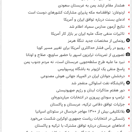
هشدار مقام ارشد یمن به عربستان سعودی
اردوغان: توافقنامه مکه پذیرای مشارکت کشورهای دوست است
ادعای بسنت درباره توافق ایران و آمریکا
نتایج آزمون مدارس سمپاد اعلام شد
تاثیرات منفی جنگ علیه ایران بر بازار کار آمریکا
رونمایی از مختصات جدید تنگۀ هرمز
روبیو در رأس فشار حداکثری آمریکا برای تغییر مسیر کوبا
تصویری از تمرینات ترابزون اسپور با حضور ساویچ، صلاح و اونانا
نبرد ما علیه طرح سلطه‌جویی عربستان است، نه مردم جنوب یمن
پاسخ منفی یک لژیونر به باشگاه پرسپولیس
درخشش جوانان ایران در المپیاد جهانی هوش مصنوعی
پالایشگاه نفت اسلواکی منفجر شد
دور هفتم مذاکرات لبنان و رژیم صهیونیستی
ترامپ و سودای پیروزی در انتخابات میان‌دوره‌ای
جزئیات توافق دفاعی ترکیه، عربستان و پاکستان
بلاتکلیفی بیش از ۱۳۰۰ مهاجر خردسال در سئوتای اسپانیا
زلنسکی در انتخابات ریاست جمهوری اوکراین شکست می‌خورد
ادعاهای عربستان درباره توافق مشترک با ترکیه و پاکستان