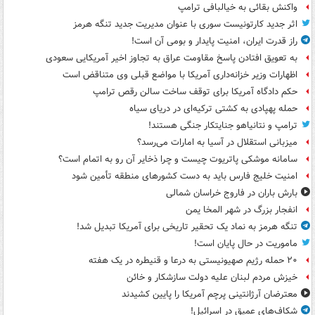
واکنش بقائی به خیالبافی ترامپ
اثر جدید کارتونیست سوری با عنوان مدیریت جدید تنگه هرمز
راز قدرت ایران، امنیت پایدار و بومی آن است!
به تعویق افتادن پاسخ مقاومت عراق به تجاوز اخیر آمریکایی سعودی
اظهارات وزیر خزانه‌داری آمریکا با مواضع قبلی وی متناقض است
حکم دادگاه آمریکا برای توقف ساخت سالن رقص ترامپ
حمله پهپادی به کشتی ترکیه‌ای در دریای سیاه
ترامپ و نتانیاهو جنایتکار جنگی هستند!
میزبانی استقلال در آسیا به امارات می‌رسد؟
سامانه موشکی پاتریوت چیست و چرا ذخایر آن رو به اتمام است؟
امنیت خلیج فارس باید به دست کشورهای منطقه تأمین شود
بارش باران در فاروج خراسان شمالی
انفجار بزرگ در شهر المخا یمن
تنگه هرمز به نماد یک تحقیر تاریخی برای آمریکا تبدیل شد!
ماموریت در حال پایان است!
۲۰ حمله رژیم صهیونیستی به درعا و قنیطره در یک هفته
خیزش مردم لبنان علیه دولت سازشکار و خائن
معترضان آرژانتینی پرچم آمریکا را پایین کشیدند
شکاف‌های عمیق در اسرائیل!