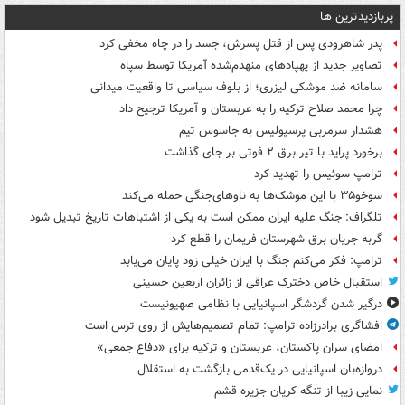
پربازدیدترین ها
پدر شاهرودی پس از قتل پسرش، جسد را در چاه مخفی کرد
تصاویر جدید از پهپادهای منهدم‌شده آمریکا توسط سپاه
سامانه ضد موشکی لیزری؛ از بلوف سیاسی تا واقعیت میدانی
چرا محمد صلاح ترکیه را به عربستان و آمریکا ترجیح داد
هشدار سرمربی پرسپولیس به جاسوس تیم
برخورد پراید با تیر برق ۲ فوتی بر جای گذاشت
ترامپ سوئیس را تهدید کرد
سوخو۳۵ با این موشک‌ها به ناوهای‌جنگی حمله می‌کند
تلگراف: جنگ علیه ایران ممکن است به یکی از اشتباهات تاریخ تبدیل شود
گربه جریان برق شهرستان فریمان را قطع کرد
ترامپ: فکر می‌کنم جنگ با ایران خیلی زود پایان می‌یابد
استقبال خاص دخترک عراقی از زائران اربعین حسینی
درگیر شدن گردشگر اسپانیایی با نظامی صهیونیست
افشاگری برادرزاده ترامپ: تمام تصمیم‌هایش از روی ترس است
امضای سران پاکستان، عربستان و ترکیه برای «دفاع جمعی»
دروازه‌بان اسپانیایی در یک‌قدمی بازگشت به استقلال
نمایی زیبا از تنگه کریان جزیره قشم