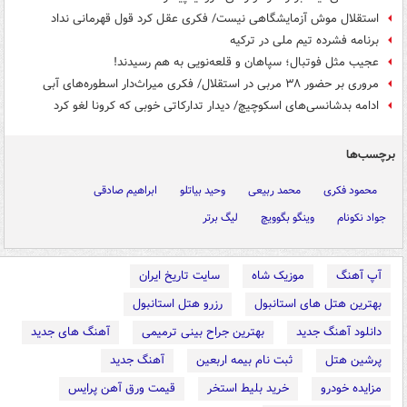
استقلال موش آزمایشگاهی نیست/ فکری عقل کرد قول قهرمانی نداد
برنامه فشرده تیم ملی در ترکیه
عجیب مثل فوتبال؛ سپاهان و قلعه‌نویی به هم رسیدند!
مروری بر حضور ۳۸ مربی در استقلال/ فکری میراث‌دار اسطوره‌های آبی
ادامه بدشانسی‌های اسکوچیچ/ دیدار تدارکاتی خوبی که کرونا لغو کرد
برچسب‌ها
محمود فکری
محمد ربیعی
وحید بیاتلو
ابراهیم صادقی
جواد نکونام
وینگو بگوویچ
لیگ برتر
آپ آهنگ
موزیک شاه
سایت تاریخ ایران
بهترین هتل های استانبول
رزرو هتل استانبول
دانلود آهنگ جدید
بهترین جراح بینی ترمیمی
آهنگ های جدید
پرشین هتل
ثبت نام بیمه اربعین
آهنگ جدید
مزایده خودرو
خرید بلیط استخر
قیمت ورق آهن پرایس