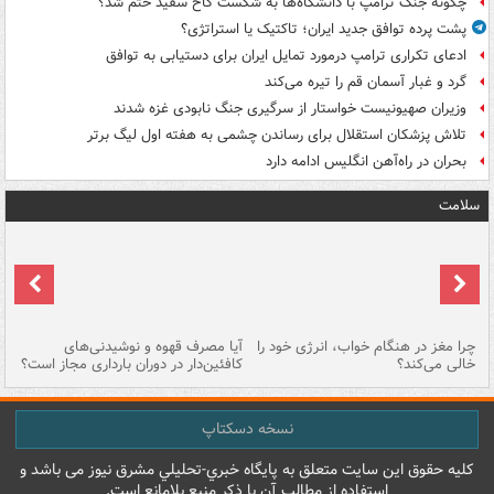
چگونه جنگ ترامپ با دانشگاه‌ها به شکست کاخ سفید ختم شد؟
پشت پرده توافق جدید ایران؛ تاکتیک یا استراتژی؟
ادعای تکراری ترامپ درمورد تمایل ایران برای دستیابی به توافق
گرد و غبار آسمان قم را تیره می‌کند
وزیران صهیونیست خواستار از سرگیری جنگ نابودی غزه شدند
تلاش پزشکان استقلال برای رساندن چشمی به هفته اول لیگ برتر
بحران در راه‌آهن انگلیس ادامه دارد
سلامت
ت
چرا مغز در هنگام خواب، انرژی خود را
آیا مصرف قهوه و نوشیدنی‌های
چر
خالی می‌کند؟
کافئین‌دار در دوران بارداری مجاز است؟
می
نسخه دسکتاپ
کليه حقوق اين سايت متعلق به پایگاه خبري-تحليلي مشرق نيوز می باشد و
استفاده از مطالب آن با ذکر منبع بلامانع است.