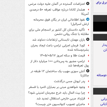
 برق برای
اعتراضات گسترده در آلمان علیه دولت مرتس
هشدار کانادا درباره عواقب تعرفه ۵۰ درصدی
آمریکا
نفوذ اطلاعاتی ایران در یگان فوق محرمانه
ارتش اسرائیل!
تأکید دادستان کل کشور بر انسجام ملی برای
مقابله با جنگ روانی دشمن
باران مهمان تابستانی ارتفاعات دماوند شد
کوبا: فرمان اجرایی ترامپ باعث ایجاد بحران
بشردوستانه شده
قیمت طلا و سکه امروز ۱۴۰۵/۰۵/۱۷
ترامپ مجبور به پس‌دادن ۱۰۰ میلیارد دلار از
پول تعرفه‌ها شد
آتش سوزی مهیب یک ساختمان ۱۲ طبقه در
 دوستانه
جاکارتا
پدر لیونل مسی درگذشت
وجود شواهدی مبنی بر بمباران لامرد با فسفر
چرا بیت المال باید خرج مجرمان امنیتی شود؟
قرارداد مربی خارجی استقلال تمدید شد
ماجرای تصویب کنوانسیون خزر چیست؟