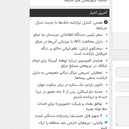
جنایت تروریستی مزار شریف
آخرین اخبار
همتی: کنترل ترازنامه بانک‌ها با جدیت دنبال
می‌شود
سفر رئیس دستگاه اطلاعاتی عربستان به عراق
دلیل مخالفت AFC با میزبانی آبی‌ها در عراق
سخنگوی ارتش: نظم ایرانی حاکم بر تنگه
غیرقابل بازگشت است
هشدار الموسوی درباره توطئه آمریکا برای ایجاد
شکاف در نیروهای مسلح عراق
تعطیلی تدریجی مراکز دیالیز خصوصی به دلیل
انباشت بدهی بیمه‌ها
خاویر باردم؛ یک ستاره در برابر سکوت جهان
خدمه ناو لینکلن: پس از ۸ ماه حضور در دریا
خسته و درمانده‌ شدیم
توافق بغداد و شرکت «شورون» برای احداث
خط لوله بصره
۴ متهم قتل حمیدرضا رجب‌زاده دستگیر شدند
ولایتی: نیروهای خارجی باید منطقه را ترک
کنند