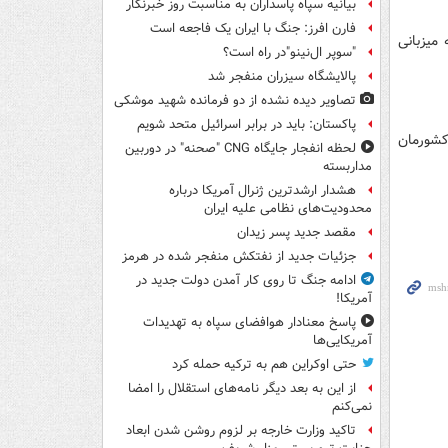
بیانیه سپاه پاسداران به مناسبت روز خبرنگار
فارن افرز: جنگ با ایران یک فاجعه است
میزبانی
"سوپر ال‌نینو"در راه است؟
پالایشگاه سیزران منفجر شد
تصاویر دیده‌ نشده از دو فرمانده شهید موشکی
پاکستان: باید در برابر اسرائیل متحد شویم
 کشورمان
لحظه انفجار جایگاه CNG "صحنه" در دوربین
مداربسته
هشدار ارشدترین ژنرال آمریکا درباره
محدودیت‌های نظامی علیه ایران
مقصد جدید پسر زیدان
جزئیات جدید از نفتکش منفجر شده در هرمز
ادامه جنگ تا روی کار آمدن دولت جدید در
آمریکا!
پاسخ معنادار هوافضای سپاه به تهدیدات
آمریکایی‌ها
حتی اوکراین هم به ترکیه حمله کرد
از این به بعد دیگر نامه‌های استقلال را امضا
نمی‌کنم
تاکید وزارت خارجه بر لزوم روشن شدن ابعاد