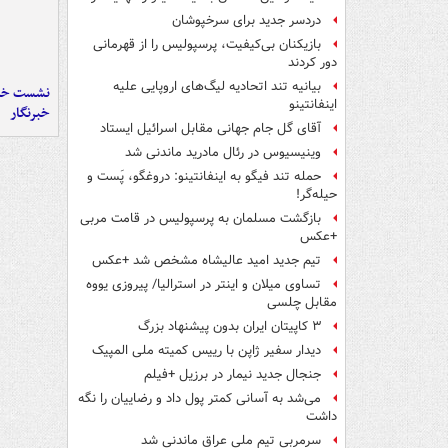
دردسر جدید برای سرخپوشان
بازیکنان بی‌کیفیت، پرسپولیس را از قهرمانی
دور کردند
بیانیه تند اتحادیه لیگ‌های اروپایی علیه
نشست خبر
اینفانتینو
خبرنگار
آقای گل جام جهانی مقابل اسرائیل ایستاد
وینیسیوس در رئال مادرید ماندنی شد
حمله تند فیگو به اینفانتینو: دروغگو، پَست‌ و
حیله‌گر!
بازگشت مسلمان به پرسپولیس در قامت مربی
+عکس
تیم جدید امید عالیشاه مشخص شد +عکس
تساوی میلان و اینتر در استرالیا/ پیروزی یووه
مقابل چلسی
۳ کاپیتان ایران بدون پیشنهاد بزرگ
دیدار سفیر ژاپن با رییس کمیته ملی المپیک
جنجال جدید نیمار در برزیل +فیلم
می‌شد به آسانی کمتر پول داد و رضاییان را نگه
داشت
سرمربی تیم ملی عراق ماندنی شد