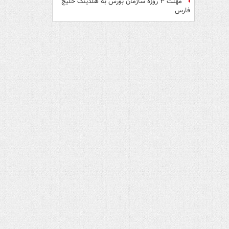
مهلت ۳ روزه سازمان بورس به هلدینگ خلیج
فارس