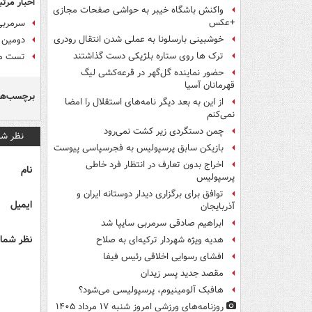
اخبار مرتب
واکنش باشگاه خیبر به حواشی صفحات مجازی
+عکس
سرمربی
خوشبینی بارسلونا به عملی شدن انتقال رودری
دومین 
ترک ها روی ستاره بلژیکی دست گذاشتند
تست مث
حضور نماینده گل‌گهر در قرعه‌کشی لیگ
قهرمانان آسیا
برچسب‌ها
از این به بعد دیگر نامه‌های استقلال را امضا
نمی‌کنم
چمن دستگردی زیر کشت نمی‌رود
نظر شم
بازیکن سابق پرسپولیس به فجرسپاسی پیوست
اخراج بدون تعارف در انتظار فرد خاطی
نام
پرسپولیس
توافق برای برگزاری دیدار دوستانه ایران و
ایمیل
آذربایجان
ابراهیم صادقی سرمربی سایپا شد
نظر شما 
هدیه ویژه شهردار ترکیه‌ای به صلاح
افشای رسوایی اخلاقی رئیس فیفا
مقصد جدید پسر زیدان
هافبک آلومینیوم، پرسپولیسی می‌شود؟
روزنامه‌های ورزشی امروز ‌شنبه ۱۷ مرداد ۱۴۰۵