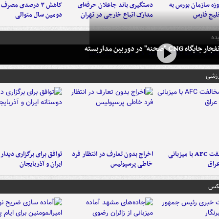
لت ۳ روزه سازمان بورس به
دستگیری باند جاعلان حرفه‌ای
کاهش ۳ درصدی مصرف
لیج فارس
مدارک اتباع خارجی در تهران
دومین سال متوالی
ده
 CNG "صحنه" در دوربین مداربسته
رزشی
دلیل مخالفت AFC با میزبانی
اخراج بدون تعارف در انتظار فرد
توافق برای برگزاری دیدار
عراق
خاطی پرسپولیس
ایران و آذربایجان
عکس