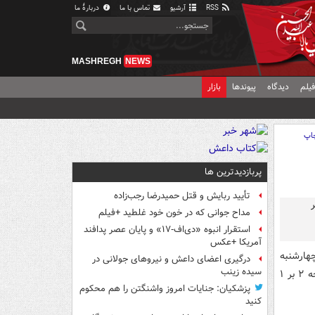
RSS
آرشیو
تماس با ما
دربارهٔ ما
MASHREGH
NEWS
یلم
دیدگاه
پیوندها
بازار
اپ
پربازدیدترین ها
تأیید ربایش و قتل حمیدرضا رجب‌زاده
مداح جوانی که در خون خود غلطید +فیلم
استقرار انبوه «دی‌اف‑۱۷» و پایان عصر پدافند
آمریکا +عکس
هارشنبه
درگیری اعضای داعش و نیروهای جولانی در
سیده زینب
در دیداری تدارکاتی در تاشکند به مصاف تیم ملی ازبکستان رفت که این مسابقه با نتیجه ۲ بر ۱
پزشکیان: جنایات امروز واشنگتن را هم محکوم
کنید