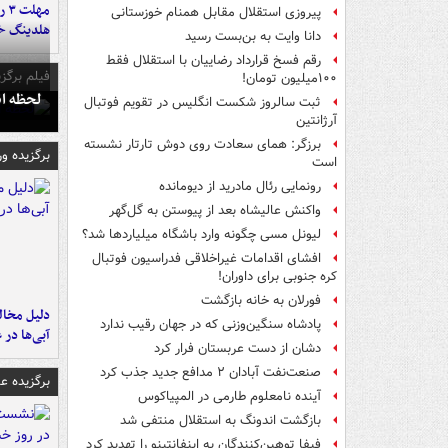
مه
پیروزی استقلال مقابل همنام خوزستانی
هلدینگ خ
دانا وایت به بن‌بست رسید
رقم فسخ قرارداد رضاییان با استقلال فقط
فیلم برگزی
۱۰۰میلیون تومان!
لحظه انفجار جایگاه
ثبت سالروز شکست انگلیس در تقویم فوتبال
آرژانتین
برزگر: همای سعادت روی دوش تارتار نشسته
برگزیده و
است
رونمایی رئال مادرید از دیومانده
واکنش عالیشاه بعد از پیوستن به گل‌گهر
لیونل مسی چگونه وارد باشگاه میلیاردها شد؟
افشای اقدامات غیراخلاقی فدراسیون فوتبال
کره جنوبی برای داوران!
فورلان به خانه بازگشت
پادشاه سنگین‌وزنی که در جهان رقیب ندارد
آبی‌ها در 
دشان از دست عربستان فرار کرد
صنعت‌نفت آبادان ۲ مدافع جدید جذب کرد
برگزیده 
آینده نامعلوم طارمی در المپیاکوس
بازگشت اندونگ به استقلال منتفی شد
فیفا توهین‌کنندگان به اینفانتینو را تهدید کرد