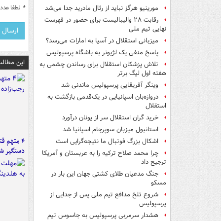
*
لطفا عدد م
مورینیو هرگز نباید از رئال مادرید جدا می‌شد
رقابت ۲۸ والیبالیست برای حضور در فهرست
نهایی تیم ملی
میزبانی استقلال در آسیا به امارات می‌رسد؟
پاسخ منفی یک لژیونر به باشگاه پرسپولیس
این مطالب
تلاش پزشکان استقلال برای رساندن چشمی به
هفته اول لیگ برتر
وینگر آفریقایی پرسپولیس ماندنی شد
دروازه‌بان اسپانیایی در یک‌قدمی بازگشت به
استقلال
خرید گران استقلال سر از یونان درآورد
استانبول میزبان سوپرجام اسپانیا شد
۴ متهم ق
اشکال بزرگ فوتبال ما نتیجه‌گرایی است
دستگیر ش
چرا محمد صلاح ترکیه را به عربستان و آمریکا
ترجیح داد
جنگ مدعیان طلای کشتی جهان این بار در
مسکو
شروع تلخ مدافع تیم ملی پس از جدایی از
پرسپولیس
هشدار سرمربی پرسپولیس به جاسوس تیم