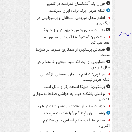
فوران یک آتشفشان قدرتمند در کلمبیا
تنگه هرمز، برگ برنده ایران قدرتمند!
اعلام محل میزبانی استقلال و پرسپولیس در
لیگ برتر
نشست خبری رئیس جمهور در روز خبرنگار
یانی صفر
پزشکیان: گفت‌وگوها آمریکا را مجبور به
همراهی کرد
قدردانی پزشکیان از همکاری صنوف در شرایط
سخت
تصاویری از آیت‌الله سید مجتبی خامنه‌ای در
حال تدریس
عراقچی: تفاهم با عمان به‌معنی بازگشایی
تنگه هرمز نیست
پزشکیان: آمریکا استعمارگر و قاتل است
واکنش باشگاه خیبر به حواشی صفحات مجازی
+عکس
جزئیات جدید از نفتکش منفجر شده در هرمز
راهبرد ایران "پنتاگون" را شکست می‌دهد
صدور ۱۰ فقره حکم قصاص برای «کلثوم
اکبری»