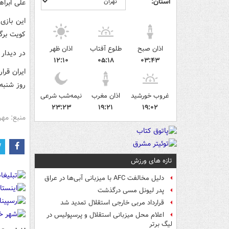
استان:
علی ابراه
این بازی
کویت برگز
اذان صبح
طلوع آفتاب
اذان ظهر
در دیدار
۱۲:۱۰
۰۵:۱۸
۰۳:۴۳
ایران قرا
روز شنبه 
غروب خورشید
اذان مغرب
نیمه‌شب شرعی
۲۳:۲۳
۱۹:۲۱
۱۹:۰۲
منبع: مهر
تازه های ورزش
دلیل مخالفت AFC با میزبانی آبی‌ها در عراق
پدر لیونل مسی درگذشت
قرارداد مربی خارجی استقلال تمدید شد
اعلام محل میزبانی استقلال و پرسپولیس در
لیگ برتر