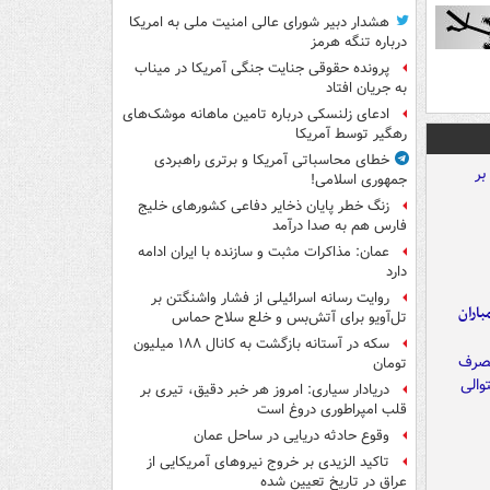
هشدار دبیر شورای عالی امنیت ملی به امریکا
درباره تنگه هرمز
پرونده حقوقی جنایت جنگی آمریکا در میناب
به جریان افتاد
ادعای زلنسکی درباره تامین ماهانه موشک‌های
رهگیر توسط آمریکا
خطای محاسباتی آمریکا و برتری راهبردی
جمهوری اسلامی!
زنگ خطر پایان ذخایر دفاعی کشورهای خلیج
فارس هم به صدا درآمد
عمان: مذاکرات مثبت و سازنده با ایران ادامه
دارد
روایت رسانه اسرائیلی از فشار واشنگتن بر
اران
تل‌آویو برای آتش‌بس و خلع سلاح حماس
سکه در آستانه بازگشت به کانال ۱۸۸ میلیون
تومان
دریادار سیاری: امروز هر خبر دقیق، تیری بر
قلب امپراطوری دروغ است
وقوع حادثه دریایی در ساحل عمان
تاکید الزیدی بر خروج نیروهای آمریکایی از
عراق در تاریخ تعیین شده