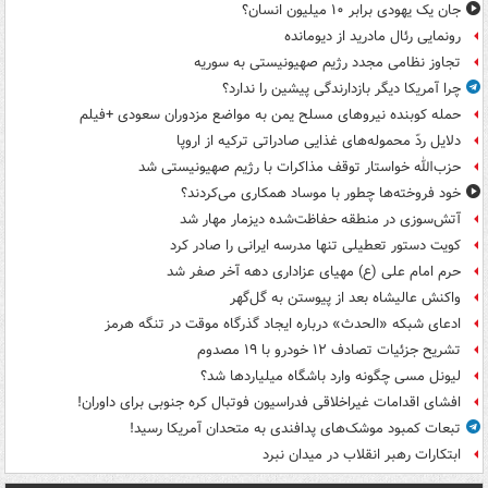
جان یک یهودی برابر ۱۰ میلیون انسان؟
رونمایی رئال مادرید از دیومانده
تجاوز نظامی مجدد رژیم صهیونیستی به سوریه
چرا آمریکا دیگر بازدارندگی پیشین را ندارد؟
حمله کوبنده نیروهای مسلح یمن به مواضع مزدوران سعودی +فیلم
دلایل ردّ محموله‌های غذایی صادراتی ترکیه از اروپا
حزب‌الله خواستار توقف مذاکرات با رژیم صهیونیستی شد
خود فروخته‌ها چطور با موساد همکاری می‌کردند؟
آتش‌سوزی در منطقه حفاظت‌شده دیزمار مهار شد
کویت دستور تعطیلی تنها مدرسه ایرانی را صادر کرد
حرم امام علی (ع) مهیای عزاداری دهه آخر صفر شد
واکنش عالیشاه بعد از پیوستن به گل‌گهر
ادعای شبکه «الحدث» درباره ایجاد گذرگاه موقت در تنگه هرمز
تشریح جزئیات تصادف ۱۲ خودرو با ۱۹ مصدوم
لیونل مسی چگونه وارد باشگاه میلیاردها شد؟
افشای اقدامات غیراخلاقی فدراسیون فوتبال کره جنوبی برای داوران!
تبعات کمبود موشک‌های پدافندی به متحدان آمریکا رسید!
ابتکارات رهبر انقلاب در میدان نبرد