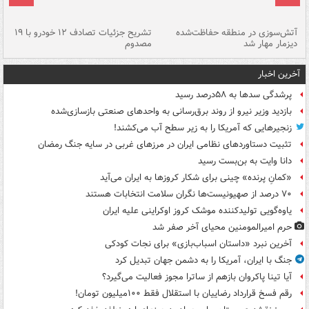
تصادف مرگبار در محور اهواز–شوش ۲
آتش‌سوزی در منطقه حفاظت‌شده
تشریح جزئیات تصادف ۱۲ خودرو با ۱۹
پا
دیزمار مهار شد
مصدوم
آخرین اخبار
پرشدگی سدها به ۵۸درصد رسید
بازدید وزیر نیرو از روند برق‌رسانی به واحدهای صنعتی بازسازی‌شده
زنجیرهایی که آمریکا را به زیر سطح آب می‌کشند!
تثبیت دستاوردهای نظامی ایران در مرزهای غربی در سایه جنگ رمضان
دانا وایت به بن‌بست رسید
«کمانِ پرنده» چینی برای شکار کروزها به ایران می‌آید
۷۰ درصد از صهیونیست‌ها نگران سلامت انتخابات هستند
یاوه‌گویی تولیدکننده موشک کروز اوکراینی علیه ایران
حرم امیرالمومنین محیای آخر صفر شد
آخرین نبرد «داستان اسباب‌بازی» برای نجات کودکی
جنگ با ایران، آمریکا را به دشمن جهان تبدیل کرد
آیا تینا پاکروان بازهم از ساترا مجوز فعالیت می‌گیرد؟
رقم فسخ قرارداد رضاییان با استقلال فقط ۱۰۰میلیون تومان!