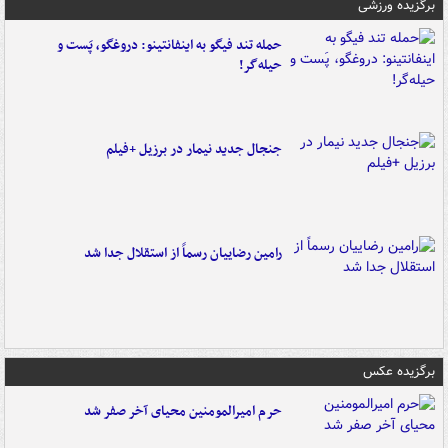
برگزیده ورزشی
حمله تند فیگو به اینفانتینو: دروغگو، پَست‌ و
حیله‌گر!
جنجال جدید نیمار در برزیل +فیلم
رامین رضاییان رسماً از استقلال جدا شد
برگزیده عکس
حرم امیرالمومنین محیای آخر صفر شد