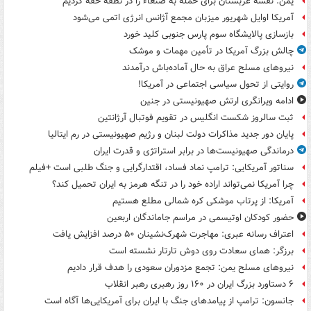
یمن: نقشه عربستان برای حمله به صنعاء را در نطفه خفه کردیم
آمریکا اوایل شهریور میزبان مجمع آژانس انرژی اتمی می‌شود
بازسازی پالایشگاه سوم پارس جنوبی کلید خورد
چالش بزرگ آمریکا در تأمین مهمات و موشک
نیروهای مسلح عراق به حال آماده‌باش درآمدند
روایتی از تحول سیاسی اجتماعی در آمریکا!
ادامه ویرانگری ارتش صهیونیستی در جنین
ثبت سالروز شکست انگلیس در تقویم فوتبال آرژانتین
پایان دور جدید مذاکرات دولت لبنان و رژیم صهیونیستی در رم ایتالیا
درماندگی صهیونیست‌ها در برابر استراتژی و قدرت ایران
سناتور آمریکایی: ترامپ نماد فساد، اقتدارگرایی و جنگ طلبی است +فیلم
چرا آمریکا نمی‌تواند اراده خود را در تنگه هرمز به ایران تحمیل کند؟
آمریکا: از پرتاب موشکی کره شمالی مطلع هستیم
حضور کودکان اوتیسمی در مراسم جاماندگان اربعین
اعتراف رسانه عبری: مهاجرت شهرک‌نشینان ۵۰ درصد افزایش یافت
برزگر: همای سعادت روی دوش تارتار نشسته است
نیروهای مسلح یمن: تجمع مزدوران سعودی را هدف قرار دادیم
۶ دستاورد بزرگ ایران در ۱۶۰ روز رهبری رهبر انقلاب
جانسون: ترامپ از پیامدهای جنگ با ایران برای آمریکایی‌ها آگاه است