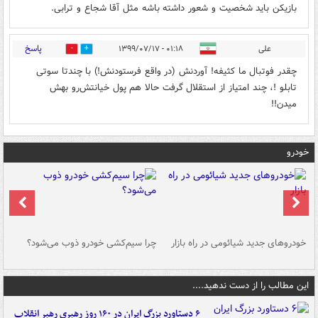
بازیکن باید شخصیت و شعور داشته باشه مثل آقا شجاع و ترابی.
پاسخ
علی
۰۱:۱۸ - ۱۳۹۹/۰۷/۱۷
1
1
چقدر فوتبال ما کثیفه! آوردنش (در واقع فرستودنش!) با چندتا سوتی
تابلو !، چند امتیاز از استقلال گرفت حالا هم پول خیانتش‌رو بهش
میدن!!
خودرو
خودروهای جدید شیائومی در راه بازار
چرا سیم‌کشی خودرو ذوب می‌شود؟
شو
این مطالب را از دست ندهید....
۶ دستاورد بزرگ ایران در ۱۶۰ روز رهبری رهبر انقلاب