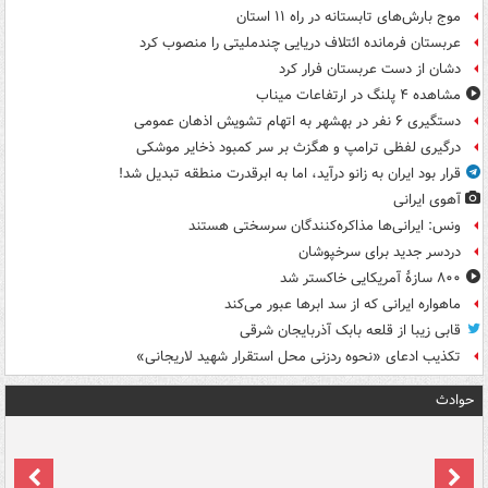
موج بارش‌های تابستانه در راه ۱۱ استان
عربستان فرمانده ائتلاف دریایی چندملیتی را منصوب کرد
دشان از دست عربستان فرار کرد
مشاهده ۴ پلنگ در ارتفاعات میناب
دستگیری ۶ نفر در بهشهر به اتهام تشویش اذهان عمومی
درگیری لفظی ترامپ و هگزث بر سر کمبود ذخایر موشکی
قرار بود ایران به زانو درآید، اما به ابرقدرت منطقه تبدیل شد!
آهوی ایرانی
ونس: ایرانی‌ها مذاکره‌کنندگان سرسختی هستند
دردسر جدید برای سرخپوشان
۸۰۰ سازۀ آمریکایی خاکستر شد
ماهواره ایرانی که از سد ابرها عبور می‌کند
قابی زیبا از قلعه بابک آذربایجان شرقی
تکذیب ادعای «نحوه ردزنی محل استقرار شهید لاریجانی»
حوادث