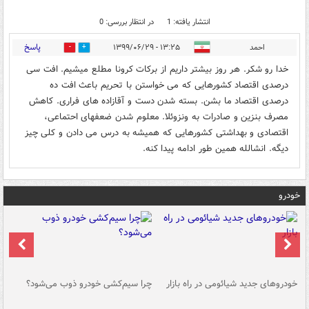
انتشار یافته: 1
در انتظار بررسی: 0
پاسخ
احمد
۱۳:۲۵ - ۱۳۹۹/۰۶/۲۹
0
0
خدا رو شکر. هر روز بیشتر داریم از برکات کرونا مطلع میشیم. افت سی
درصدی اقتصاد کشورهایی که می خواستن با تحریم باعث افت ده
درصدی اقتصاد ما بشن. بسته شدن دست و آقازاده های فراری. کاهش
مصرف بنزین و صادرات به ونزوئلا. معلوم شدن ضعفهای احتماعی،
اقتصادی و بهداشتی کشورهایی که همیشه به درس می دادن و کلی چیز
دیگه. انشالله همین طور ادامه پیدا کنه.
خودرو
خودروهای جدید شیائومی در راه بازار
چرا سیم‌کشی خودرو ذوب می‌شود؟
شو