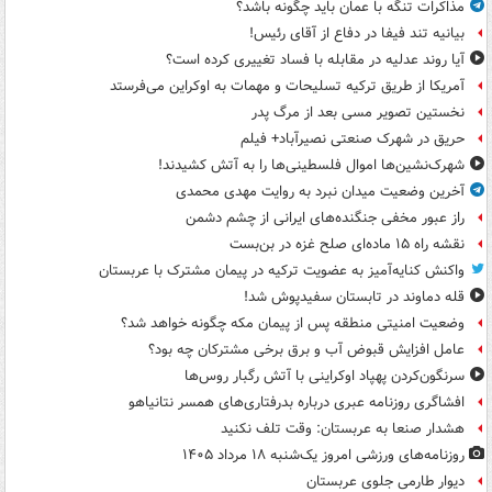
مذاکرات تنگه با عمان باید چگونه باشد؟
بیانیه تند فیفا در دفاع از آقای رئیس!
آیا روند عدلیه در مقابله با فساد تغییری کرده است؟
آمریکا از طریق ترکیه تسلیحات و مهمات به اوکراین می‌فرستد
نخستین تصویر مسی بعد از مرگ پدر
حریق در شهرک صنعتی نصیرآباد+ فیلم
شهرک‌نشین‌ها اموال فلسطینی‌ها را به آتش کشیدند!
آخرین وضعیت میدان نبرد به روایت مهدی محمدی
راز عبور مخفی جنگنده‌های ایرانی از چشم دشمن
نقشه راه ۱۵ ماده‌ای صلح غزه در بن‌بست
واکنش کنایه‌آمیز به عضویت ترکیه در پیمان مشترک با عربستان
قله دماوند در تابستان سفیدپوش شد!
وضعیت امنیتی منطقه پس از پیمان مکه چگونه خواهد شد؟
عامل افزایش قبوض آب و برق برخی مشترکان چه بود؟
سرنگون‌کردن پهپاد اوکراینی با آتش رگبار روس‌ها
افشاگری روزنامه عبری درباره بدرفتاری‌های همسر نتانیاهو
هشدار صنعا به عربستان: وقت تلف نکنید
روزنامه‌های ورزشی امروز یک‌شنبه ۱۸ مرداد ۱۴۰۵
دیوار طارمی جلوی عربستان