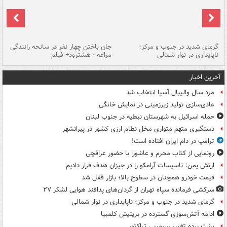
گرمای شدید در جنوب و مرکز؛
جان باختن چهار نفر در سانحه رانندگی
حر
ناپایداری در نوار شمالی
مراغه - هشترود+ فیلم
به
آخرین اخبار
مرد سال والیبال آسیا انتخاب شد
عادی‌سازی تولید زیرزمینی در نمایش خانگی
حمله اسرائیل به شهرستان نبطیه در جنوب لبنان
دستگیری متهم متواری مخل نظام ارزی کشور در پیرانشهر
ترامپ در دام ایران افتاده است!
رونمایی از کتاب محرم و عاشورا با حضور عراقچی
ارتش یمن: تاسیسات آرامکو را در جیزان هدف قرار دادیم
قیمت خودرو همچنان در سطوح بالا؛ بازار قفل شد
سرکشی فرمانده سپاه تهران از گردان‌های پدافند هوایی لشکر ۲۷
گرمای شدید در جنوب و مرکز؛ ناپایداری در نوار شمالی
ادامه آتش‌سوزی گسترده در بریتیش کلمبیا
پشت پرده تغییر سرمربی تراکتور