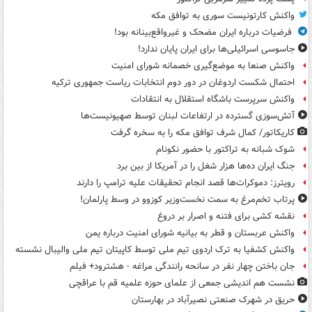
واکنش کارتونیست سوری به توافق مکه
فرضیات درباره ایران مضحک و غیرواقع‌بینانه بود!
جاسوسی اسرائیلی‌ها برای ایران پایان ندارد!
واکنش صنعا به موضع‌گیری خصمانه شورای امنیت
احتمال شکست اردوغان در دور دوم انتخابات ریاست جمهوری ترکیه
واکنش سرپرست باشگاه استقلال به انتقادات
آتش‌سوزی گسترده در ارتفاعات لبنان توسط صهیونیست‌ها
کاریکاتور/ کمال شرف توافق مکه را به سخره گرفت
شوک شبانه به تراکتور با حضور نکونام
جنگ ایران ده‌ها هزار شغل را در آمریکا از بین برد
رویترز: دموکرات‌ها قصد انجام تحقیقات علیه ترامپ را دارند
پرتاب تخم‌مرغ به سمت نخست‌وزیر کوزوو در وسط پارلمان!
نقشه کشی برای فتنه و اصرار بر دروغ
واکنش عربستان و قطر به بیانیه شورای امنیت درباره یمن
واکنش کشفیا به ترک اردوی تیم ملی توسط کاپیتان تیم ملی والیبال نشسته
جان باختن چهار نفر در سانحه رانندگی مراغه - هشترود+ فیلم
نشست هم اندیشی جمعی از علمای حوزه علمیه قم با عراقچی
حریق در شهرک صنعتی نصیرآباد در بهارستان