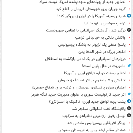
تصاویر جدید از پهپادهای منهدم‌شده آمریکا توسط سپاه
گربه جریان برق شهرستان فریمان را قطع کرد
شاید روسیه، آمریکا را در ایران زمین‌گیر کند!
ترامپ سوئیس را تهدید کرد
درگیر شدن گردشگر اسپانیایی با نظامی صهیونیست
واکنش بقائی به خیالبافی ترامپ
پاسخ منفی یک لژیونر به باشگاه پرسپولیس
انفجار بزرگ در شهر المخا یمن
دروازه‌بان اسپانیایی در یک‌قدمی بازگشت به استقلال
ماموریت در حال پایان است!
ادعای بسنت درباره توافق ایران و آمریکا
۶ فوتی و ۵ مصدوم بر اثر تصادف زنجیره‌ای
امضای سران پاکستان، عربستان و ترکیه برای «دفاع جمعی»
اثر جدید کارتونیست سوری با عنوان مدیریت جدید تنگه هرمز
پشت پرده توافق جدید ایران؛ تاکتیک یا استراتژی؟
پالایشگاه نفت اسلواکی منفجر شد
توسل رفیق آرژانتینی نتانیاهو به سرکوب
وینگر آفریقایی پرسپولیس ماندنی شد
هشدار مقام ارشد یمن به عربستان سعودی