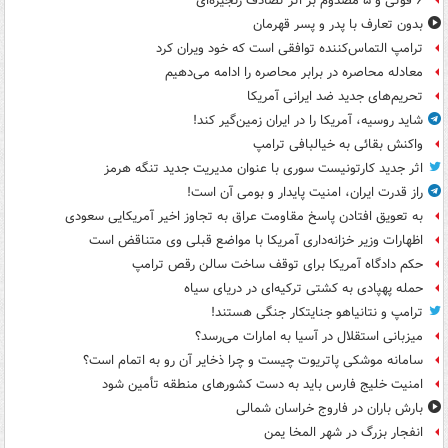
۶ فوتی و ۵ مصدوم بر اثر تصادف زنجیره‌ای
بدون تعارف با پدر و پسر قهرمان
ترامپ التماس‌کننده توافقی است که خود ویران کرد
معادله محاصره در برابر محاصره را ادامه می‌دهیم
تحریم‌های جدید ضد ایرانی آمریکا
شاید روسیه، آمریکا را در ایران زمین‌گیر کند!
واکنش بقائی به خیالبافی ترامپ
اثر جدید کارتونیست سوری با عنوان مدیریت جدید تنگه هرمز
راز قدرت ایران، امنیت پایدار و بومی آن است!
به تعویق افتادن پاسخ مقاومت عراق به تجاوز اخیر آمریکایی سعودی
اظهارات وزیر خزانه‌داری آمریکا با مواضع قبلی وی متناقض است
حکم دادگاه آمریکا برای توقف ساخت سالن رقص ترامپ
حمله پهپادی به کشتی ترکیه‌ای در دریای سیاه
ترامپ و نتانیاهو جنایتکار جنگی هستند!
میزبانی استقلال در آسیا به امارات می‌رسد؟
سامانه موشکی پاتریوت چیست و چرا ذخایر آن رو به اتمام است؟
امنیت خلیج فارس باید به دست کشورهای منطقه تأمین شود
بارش باران در فاروج خراسان شمالی
انفجار بزرگ در شهر المخا یمن