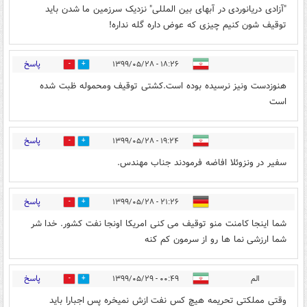
"آزادی دریانوردی در آبهای بین المللی" نزدیک سرزمین ما شدن باید
توقیف شون کنیم چیزی که عوض داره گله نداره!
پاسخ
۱۸:۲۶ - ۱۳۹۹/۰۵/۲۸
0
1
هنوزدست ونیز نرسیده بوده است.کشتی توقیف ومحموله ظبت شده
است
پاسخ
۱۹:۲۴ - ۱۳۹۹/۰۵/۲۸
0
1
سفیر در ونزوئلا افاضه فرمودند جناب مهندس.
پاسخ
۲۱:۲۶ - ۱۳۹۹/۰۵/۲۸
2
1
شما اینجا کامنت منو توقیف می کنی امریکا اونجا نفت کشور. خدا شر
شما ارزشی نما ها رو از سرمون کم کنه
پاسخ
الم
۰۰:۴۹ - ۱۳۹۹/۰۵/۲۹
0
1
وقتی مملکتی تحریمه هیچ کس نفت ازش نمیخره پس اجبارا باید