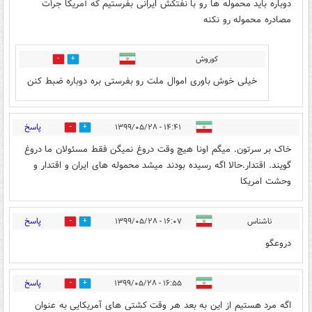
دوباره باید محموله ها رو با نفتکش ایرانی بفرستیم که آمریکا جرأت
مصادره محموله رو نکنه
کوروش
4
2
خیلی خوش باوری اموال ملت رو بفرستی بره دوباره ضبط کنن
پاسخ
۱۴:۴۱ - ۱۳۹۹/۰۵/۲۸
1
3
خاک بر سرتون. میگم اونا هیچ وقت دروغ نمیگن فقط مسئولان ما دروغ
گویند. اقتدار.حالا اگه رسیده بودند میشد محموله های ایران و اقتدار و
وحشت امریکا
پاسخ
ناشناس
۱۶:۰۷ - ۱۳۹۹/۰۵/۲۸
0
1
دروعگو
پاسخ
۱۶:۵۵ - ۱۳۹۹/۰۵/۲۸
2
3
اگه مرد هستیم از این به بعد هر وقت کشتی های آمریکایی به عنوان