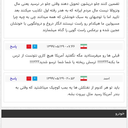
تضمین کنند جلو دریشون تحویل دهند وقتی جلو در نرسید یعنی مال
ونزوئلا نیست مال مردم ایرانه که به هدر رفته اول تکذیب میکنند بعد
تایید اما با توجیهای به سبک خودشان که همه میدانند چی به چیه چرا
مسیولین ما هیکدام رو راست نیستند انگار دروغ و دروغگویی با خونشان
عجین شده و برعکس راست گویی را گناه میشمارند
پاسخ
۰۷:۴۶ - ۱۳۹۹/۰۵/۲۹
0
1
قبلی ها رو میفرستادید مگه نگفتید آمریکا هیچ کاری نتونست از ترس
ما بکنه؟؟؟!!!!! ترسش ریخته یا شما شما ترسو شدید؟؟؟!!!!
پاسخ
احمد
۲۰:۵۲ - ۱۳۹۹/۰۵/۲۹
0
0
باید تو هر کدوم از نفتکش ها یه بمب کوچیک میذاشتید که وقتی به
بندر آمریکا رسید مثل بیروت بشه.
خودرو