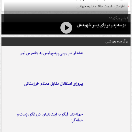
افزایش قیمت طلا و نقره جهانی
فیلم برگزیده
بوسه‌ پدر بر پای پسر شهیدش
برگزیده ورزشی
هشدار سرمربی پرسپولیس به جاسوس تیم
پیروزی استقلال مقابل همنام خوزستانی
حمله تند فیگو به اینفانتینو: دروغگو، پَست‌ و
حیله‌گر!