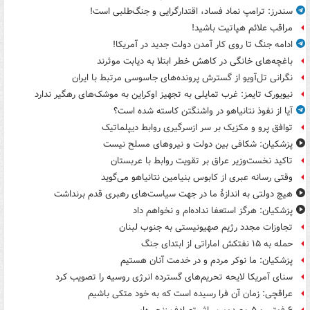
سندرز: ترامپ نماد فساد، اقتدارگرایی و جنگ‌طلبی است!
مراقب علائم هپاتیت باشید!
ادامه جنگ تا روی کار آمدن دولت جدید در آمریکا!
باغچه‌های خانگی در کاهش خطر ابتلا به دیابت موثرند
نگرانی تل‌آویو از گسترش پرونده‌های جاسوسی مرتبط با ایران
نیویورک تایمز: غرب تمایلی به تجهیز اوکراین به موشک‌های رهگیر ندارد
آیا از نفوذ نتانیاهو در واشنگتن کاسته شده است؟
توافق پرو و مکزیک بر سر ازسرگیری روابط دیپلماتیک
پزشکیان: شکافی بین دولت و نیروهای مسلح نیست
تاکید نخست‌وزیر عراق بر تقویت روابط با عربستان
وقتی رسانه عبری از کابوس بنیامین نتانیاهو می‌گوید
هیچ دولتی به اندازۀ ما در جهت سیاست‌های رهبری قدم برنداشت
پزشکیان: هرگز استعفا نداده‌ام و نخواهم داد
تجاوزات مجدد رژیم صهیونیستی به جنوب لبنان
حمله به ۱۵ نفتکش‌ اماراتی از ابتدای جنگ
پزشکیان: ما نوکر مردم و در خدمت آنان هستیم
سنای آمریکا لایحه تحریم‌های گسترده انرژی روسیه را تصویب کرد
عراقچی: زمان آن فرا رسیده است که به خود متکی باشیم