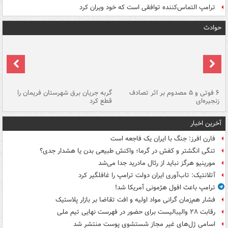
ترامپ التماس‌کننده توافقی است که خود ویران کرد
حوادث
۶ فوتی و ۵ مصدوم بر اثر تصادف
گربه جریان برق شهرستان فریمان را
رگ
زنجیره‌ای
قطع کرد
آخرین اخبار
فارن افرز: جنگ با ایران یک فاجعه است
تنگی انگشتر و کفش در گرما؛ واکنش طبیعی بدن یا هشدار جدی؟
مورینیو هرگز نباید از رئال مادرید جدا می‌شد
آتلانتیک: تاب‌آوری ایران دولت ترامپ را غافلگیر کرد
ترامپ باعث افول هژمونی آمریکا شد!
فشار هم‌زمان گرانی مواد اولیه و افت تقاضا بر بازار پلاستیک
رقابت ۲۸ والیبالیست برای حضور در فهرست نهایی تیم ملی
اسامی ژل‌های غیر مجاز شستشوی پوست منتشر شد