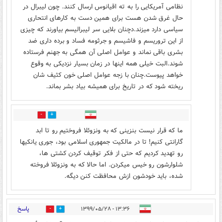
نظامی آمریکایی را به ته اقیانوس ارسال کنند. چون لیبرال در
حال غرق شدن هست برای همین دست به کارهای انتحاری
سیاسی دارد میزند.دچنان بلایی سر لیبرالیسم بیاورند که چیزی
از این تروریسم و فاشیسم و جرثومه فساد و برده داری ضد
بشری باقی نماند و عوامل اصلی آن همگی به جهنم فرستاده
شوند.البت خیلی همه اینها در زمان بسیار نزدیکی به وقوع
خواهد پیوست.چنان با زجه عوامل اصلی خون کثیف شان
ریخته شود که در تاریخ برای همیشه بیاد بشر بماند.
2
1
ما که قرار نیست بنزینی که به ونزوئلا فروختیم رو تا ابد
گارانتی کنیم! تا در مالکیت جمهوری اسلامی بود، جوری یانکیها
رو تهدید کردیم که حتی از فکر توقیف کردن کشتی ها،
شلوارشون رو خیس میکردن. اما حالا که به ونزوئلا فروخته
شده، باید خودشون ازش محافظت کنن دیگه.
پاسخ
۱۳:۳۶ - ۱۳۹۹/۰۵/۲۸
16
53