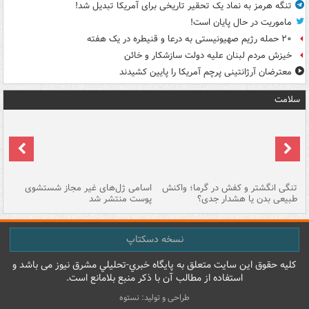
تنگه هرمز به نماد یک تحقیر تاریخی برای آمریکا تبدیل شد!
ماموریت در حال پایان است!
۲۰ حمله رژیم صهیونیستی به درعا و قنیطره در یک هفته
خیزش مردم لبنان علیه دولت سازشکار و خائن
معترضان آرژانتینی پرچم آمریکا را پایین کشیدند
سلامت
تنگی انگشتر و کفش در گرما؛ واکنش
اسامی ژل‌های غیر مجاز شستشوی
مر
طبیعی بدن یا هشدار جدی؟
پوست منتشر شد
نسخه دسکتاپ
کليه حقوق اين سايت متعلق به پایگاه خبري-تحليلي مشرق نيوز می باشد و
استفاده از مطالب آن با ذکر منبع بلامانع است.
طراحی و تولید: نستوه