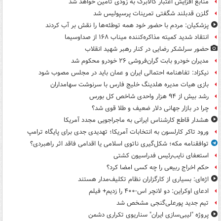
منابع افزایش اعتبار کالابرگ به زودی تامین خواهد شد
گلزن قدبلند شگفتی تمرینات پرسپولیس شد
پزشکیان: مردم با حضور خود همه توطئه‌ها را نقش بر آب کردند
انتقاد شدید کمیته مذاکره‌کننده میناب ۱۶۸ از صداوسیما
حضور سرلشکر رضایی در کنار رهبر شهید انقلاب
مدیران خودرو بابت گران‌فروشی ۲۶ خودرو محکوم شد
نیکزاد: تفاهنامه احتمالی ایران و عمان باید در مجلس مصوب شود
بازی هیات مدیره هلدینگ خلیج فارس با سرنوشت سهامداران
رشد بیش از ۹۴ هزار واحدی شاخص کل بورس
چرا در بازار جهانی دلار ضعیف و طلا قوی شد؟
هشدار قاطع کارشناس ایرانی به ماجراجویی مجدد آمریکا
ورود تاکر کارلسون به انتخابات آمریکا؛ تهدیدی جدی برای پایگاه ترامپ
توافقنامه مکه؛ شکل‌گیری ناتوی اسلامی یا اقدامی فاقد اثر راهبردی؟
استعفای نایب‌رئیس فدراسیون کشتی
حکم اخراج ربیعی را چه کسی امضا کرد؟
اژه‌ای: بسیاری از کارگزاران نظام تکلیف‌مدار هستند
ادعای اوکراین: دو لانچر اس-۴۰۰ را زدیم+ فیلم
تیم جدید پورعلی‌گنجی مشخص شد
پروژه "لیبی‌سازی ایران" سناریوی تکراری دشمن