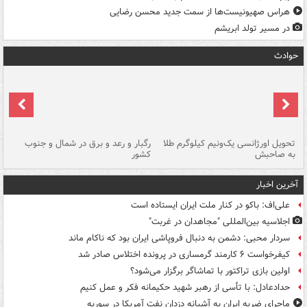
هراس صهیونیست‌ها از سمت جدید محسن رضایی
در مسیر تولد ابریشم
حوادث
ی
تحویل اورژانسی یک‌ونیم کیلوگرم طلا
رگبار و رعد و برق در شمال و جنوب
با
به صاحبش
کشور
اه
آخرین اخبار
علی‌اف: باکو در کنار ملت ایران ایستاده است
اجلاسیه بین‌المللی "مجاهدان در غربت"
سردار محبی: دشمن به دنبال فروپاشی ایران بود که ناکام ماند
کیفرخواست ۶ کارمند گرمساری در پرونده اختلاس صادر شد
اولین بازی تراکتور با تماشاگر برگزار می‌شود؟
حدادعادل: با تأسی از رهبر شهید حکیمانه فکر و عمل کنیم
ماجرای ضربه ایران به آشیانه دزدان نفت آمریکا در سوریه