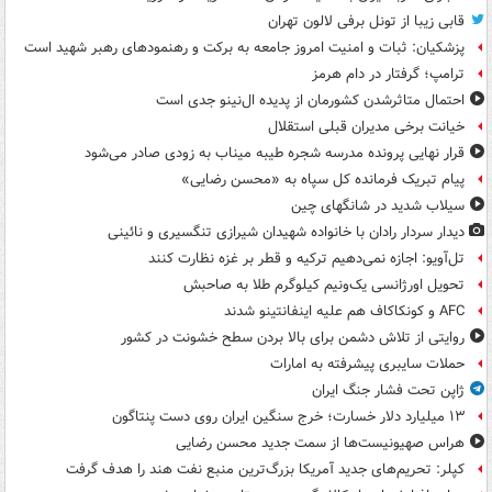
قابی زیبا از تونل برفی لالون تهران
پزشکیان: ثبات و امنیت امروز جامعه به برکت و رهنمودهای رهبر شهید است
ترامپ؛ گرفتار در دام هرمز
احتمال متاثرشدن کشورمان از پدیده ال‌نینو جدی است
خیانت برخی مدیران قبلی استقلال
قرار نهایی پرونده مدرسه شجره طیبه میناب به زودی صادر می‌شود
پیام تبریک فرمانده کل سپاه به «محسن رضایی»
سیلاب شدید در شانگهای چین
دیدار سردار رادان با خانواده‌ شهیدان شیرازی تنگسیری و نائینی
تل‌آویو: اجازه نمی‌دهیم ترکیه و قطر بر غزه نظارت کنند
تحویل اورژانسی یک‌ونیم کیلوگرم طلا به صاحبش
AFC و کونکاکاف هم علیه اینفانتینو شدند
روایتی از تلاش دشمن برای بالا بردن سطح خشونت در کشور
حملات سایبری پیشرفته به امارات
ژاپن تحت فشار جنگ ایران
۱۳ میلیارد دلار خسارت؛ خرج سنگین ایران روی دست پنتاگون
هراس صهیونیست‌ها از سمت جدید محسن رضایی
کپلر: تحریم‌های جدید آمریکا بزرگ‌ترین منبع نفت هند را هدف گرفت