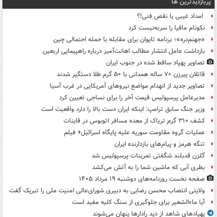
پربازدیدترین ها
امداد غیبی یا نقص فنی!؟
نکونام مافیا را سربه‌نیست کرد
«جهنم‌دره»؛ برنامه تایوان برای مقابله با حمله احتمالی چین
بازداشت عامل انتشار مطالب اهانت‌آمیز درباره راهپیمایی اربعین
تصاویر پهپاد ساقط شده در جنوب ایران
قاتلان پیرزن ۷۰ ساله همدانی با ۵۰ گرم طلا دستگیر شدند
تصاویر جدید از انهدام مواضع نیروهای آمریکایی در غرب آسیا
مدیرعامل پرسپولیس قیمت آخر را برای نساجی تعیین کرد
وزیر جنگ سابق ترامپ: اینکه ایران دست بالا را دارد واقعیت است
کشف ۳۱۰ گرم تریاک از معده مسافر اتوبوس در قاینات
عملیات گروه مقاومت سوریه علیه پایگاه اسرائیل+ فیلم
تنگه هرمز و پیام‌های بازدارنده ایران
گلزن قدبلند شگفتی تمرینات پرسپولیس شد
بطری آبی که ماشین شما را به آتش می‌کشد
صفحه نخست روزنامه‌های دوشنبه ۱۹ مرداد ۱۴۰۵
ولایتی انتصاب محسن رضایی به دبیری شورای‌عالی امنیت ملی را تبریک گفت
آیا ماءالشعیر برای جلوگیری از سنگ کلیه مفید است
پهپادهای شاهد از دید رادارها پنهان می‌شوند