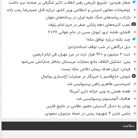
صفار هرندی: تشییع تاریخی رهبر انقلاب تاثیر شگرفی بر صحنه نبرد داشت
توضیحات معاون امنیتی و انتظامی وزیر کشور درباره قتل حمیدرضا رجب زاده
بازتاب پیامدهای جنگ علیه ایران در رسانه‌های جهان
نصب کتیبه‌های دهه پایانی صفر در حرم امام رئوف
افشای نقشه ترور لیونل مسی در جام جهانی ۲۰۲۶
چند نکته درباره توافق مکه!
دبل درگاهی در شب توقف استانداردلیژ
ثبت ۲ میلیون و ۹۲۰ هزار تردد در مرز مهران طی ایام اربعین
یمن: تشکیل ائتلاف مانع مجازات عربستان بخاطر جنایاتش نمی‌شود
فیدان: ایران هدف پیمان دفاعی مکه نیست
شوخی حاج‌قاسم با خبرنگار در عملیات آزادسازی بوکمال
امیرحسین طاهری راهی پرسپولیس شد
طعنه همتی به وزیر خزانه داری آمریکا
هافبک آلومینیوم پرسپولیسی شد
یونان به دنبال گسترش حضور نظامی در خلیج فارس
زخمی شدن ۴ شهروند یمنی در حمله مزدوران سعودی
سلامت