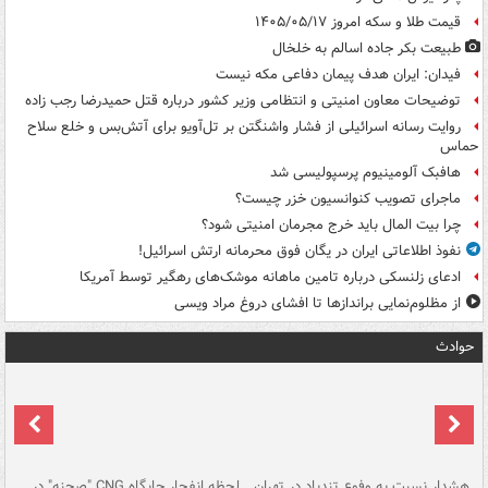
قیمت طلا و سکه امروز ۱۴۰۵/۰۵/۱۷
طبیعت بکر جاده اسالم به خلخال
فیدان: ایران هدف پیمان دفاعی مکه نیست
توضیحات معاون امنیتی و انتظامی وزیر کشور درباره قتل حمیدرضا رجب زاده
روایت رسانه اسرائیلی از فشار واشنگتن بر تل‌آویو برای آتش‌بس و خلع سلاح
حماس
هافبک آلومینیوم پرسپولیسی شد
ماجرای تصویب کنوانسیون خزر چیست؟
چرا بیت المال باید خرج مجرمان امنیتی شود؟
نفوذ اطلاعاتی ایران در یگان فوق محرمانه ارتش اسرائیل!
ادعای زلنسکی درباره تامین ماهانه موشک‌های رهگیر توسط آمریکا
از مظلوم‌نمایی براندازها تا افشای دروغ مراد ویسی
حوادث
ای
هشدار نسبت به وفوع تندباد در تهران
لحظه انفجار جایگاه CNG "صحنه" در
دس