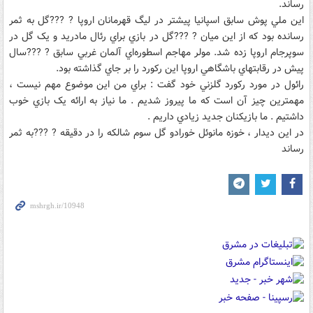
رساند.
اين ملي پوش سابق اسپانيا پيشتر در ليگ قهرمانان اروپا ? ???گل به ثمر
رسانده بود که از اين ميان ? ???گل در بازي براي رئال مادريد و يک گل در
سوپرجام اروپا زده شد. مولر مهاجم اسطوره‌اي آلمان غربي سابق ? ???سال
پيش در رقابتهاي باشگاهي اروپا اين رکورد را بر جاي گذاشته بود.
رائول در مورد رکورد گلزني خود گفت : براي من اين موضوع مهم نيست ،
مهمترين چيز آن است که ما پيروز شديم . ما نياز به ارائه يک بازي خوب
داشتيم . ما بازيکنان جديد زيادي داريم .
در اين ديدار ، خوزه مانوئل خورادو گل سوم شالکه را در دقيقه ? ???به ثمر
رساند