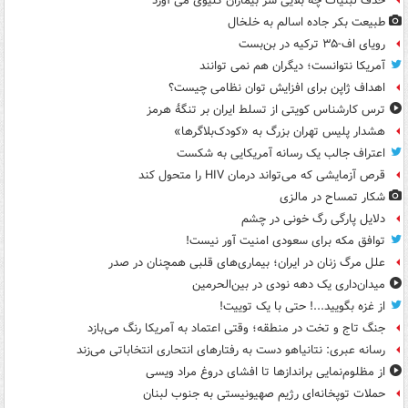
حذف لبنیات چه بلایی سر بیماران کلیوی می آورد
طبیعت بکر جاده اسالم به خلخال
رویای اف-۳۵ ترکیه در بن‌بست
آمریکا نتوانست؛ دیگران هم نمی توانند
اهداف ژاپن برای افزایش توان نظامی چیست؟
ترس کارشناس کویتی از تسلط ایران بر تنگۀ هرمز
هشدار پلیس تهران بزرگ به «کودک‌بلاگرها»
اعتراف جالب یک رسانه آمریکایی به شکست
قرص آزمایشی که می‌تواند درمان HIV را متحول کند
شکار تمساح در مالزی
دلایل پارگی رگ خونی در چشم
توافق مکه برای سعودی امنیت آور نیست!
علل مرگ زنان در ایران؛ بیماری‌های قلبی همچنان در صدر
میدان‌داری یک دهه نودی در بین‌الحرمین
از غزه بگویید...! حتی با یک توییت!
جنگ تاج و تخت در منطقه؛ وقتی اعتماد به آمریکا رنگ می‌بازد
رسانه عبری: نتانیاهو دست به رفتارهای انتحاری انتخاباتی می‌زند
از مظلوم‌نمایی براندازها تا افشای دروغ مراد ویسی
حملات توپخانه‌ای رژیم صهیونیستی به جنوب لبنان