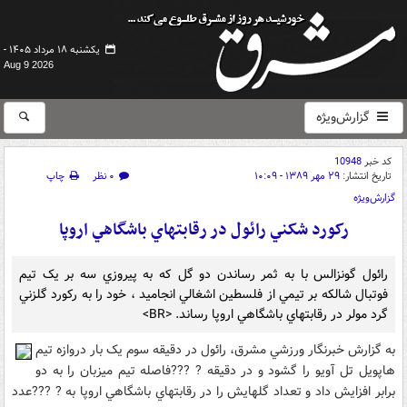
یکشنبه ۱۸ مرداد ۱۴۰۵ -
Aug 9 2026
گزارش‌ویژه
کد خبر
10948
تاریخ انتشار:
۲۹ مهر ۱۳۸۹ - ۱۰:۰۹
۰ نظر
چاپ
گزارش‌ویژه
رکورد شکني رائول در رقابتهاي باشگاهي اروپا
رائول گونزالس با به ثمر رساندن دو گل که به پيروزي سه بر يک تيم
فوتبال شالکه بر تيمي از فلسطين اشغالي انجاميد ، خود را به رکورد گلزني
گرد مولر در رقابتهاي باشگاهي اروپا رساند. <BR>
به گزارش خبرنگار ورزشي مشرق، رائول در دقيقه سوم يک بار دروازه تيم
هاپويل تل آويو را گشود و در دقيقه ? ???فاصله تيم ميزبان را به دو
برابر افزايش داد و تعداد گلهايش را در رقابتهاي باشگاهي اروپا به ? ???عدد