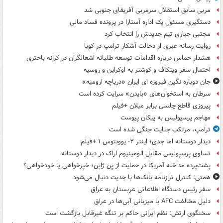
مربی سابق استقلال سرمربی آفریقای جنوبی شد
دستگیری مسئول یک اداره آستارا در پرونده فساد مالی
مجتبی جباری تیم جدیدش را انتخاب کرد
روایت رسانه عبری از دخالت آشکار ترامپ در کوبا
هشدار حماس درباره اقدامات توسعه طلبانه اشغالگران در کرانه باختری
احتمال سفر ویتکاف و کوشنر به اوکراین و روسیه
جان دوباره نگین فیروزه ای ایران «دریاچه ارومیه»
سرطان به استخوان‌های «بایدن» سرایت کرده است
پیروزی قاطع چلسی برابر میلان +فیلم
مهاجم پرسپولیس به پیکان پیوست
ترامپ، مرتکب جنایت جنگی شده است
دیدار دوستانه اما جدی؛ اینتر ۲- یوونتوس ۱ +فیلم
تساوی پرسپولیس مقابل الومینیوم اراک در دیدار دوستانه
پشت‌پرده مداخله آمریکا در حمایت از یِن ژاپن؛ خیرخواهی یا خودخواهی؟
همتی: کنترل ترازنامه بانک‌ها با جدیت دنبال می‌شود
سفر رئیس دستگاه اطلاعاتی عربستان به عراق
دلیل مخالفت AFC با میزبانی آبی‌ها در عراق
سخنگوی ارتش: نظم ایرانی حاکم بر تنگه غیرقابل بازگشت است