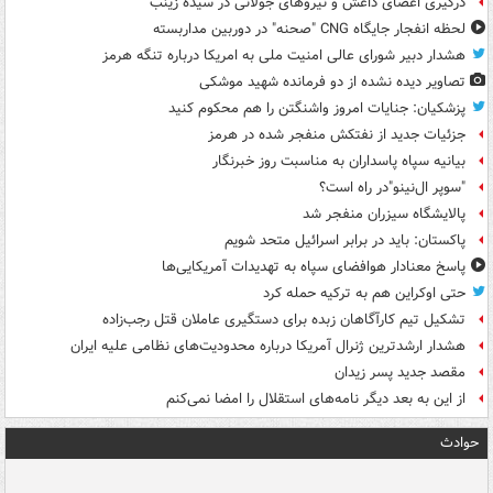
درگیری اعضای داعش و نیروهای جولانی در سیده زینب
لحظه انفجار جایگاه CNG "صحنه" در دوربین مداربسته
هشدار دبیر شورای عالی امنیت ملی به امریکا درباره تنگه هرمز
تصاویر دیده‌ نشده از دو فرمانده شهید موشکی
پزشکیان: جنایات امروز واشنگتن را هم محکوم کنید
جزئیات جدید از نفتکش منفجر شده در هرمز
بیانیه سپاه پاسداران به مناسبت روز خبرنگار
"سوپر ال‌نینو"در راه است؟
پالایشگاه سیزران منفجر شد
پاکستان: باید در برابر اسرائیل متحد شویم
پاسخ معنادار هوافضای سپاه به تهدیدات آمریکایی‌ها
حتی اوکراین هم به ترکیه حمله کرد
تشکیل تیم کارآگاهان زبده برای دستگیری عاملان قتل رجب‌زاده
هشدار ارشدترین ژنرال آمریکا درباره محدودیت‌های نظامی علیه ایران
مقصد جدید پسر زیدان
از این به بعد دیگر نامه‌های استقلال را امضا نمی‌کنم
حوادث