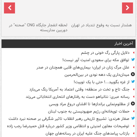
ای
هشدار نسبت به وفوع تندباد در تهران
لحظه انفجار جایگاه CNG "صحنه" در
دس
دوربین مداربسته
ات
آخرین اخبار
دلایل پارگی رگ خونی در چشم
توافق مکه برای سعودی امنیت آور نیست!
علل مرگ زنان در ایران؛ بیماری‌های قلبی همچنان در صدر
میدان‌داری یک دهه نودی در بین‌الحرمین
از غزه بگویید...! حتی با یک توییت!
جنگ تاج و تخت در منطقه؛ وقتی اعتماد به آمریکا رنگ می‌بازد
رسانه عبری: نتانیاهو دست به رفتارهای انتحاری انتخاباتی می‌زند
از مظلوم‌نمایی براندازها تا افشای دروغ مراد ویسی
حملات توپخانه‌ای رژیم صهیونیستی به جنوب لبنان
صفار هرندی: تشییع تاریخی رهبر انقلاب تاثیر شگرفی بر صحنه نبرد داشت
توضیحات معاون امنیتی و انتظامی وزیر کشور درباره قتل حمیدرضا رجب زاده
بازتاب پیامدهای جنگ علیه ایران در رسانه‌های جهان