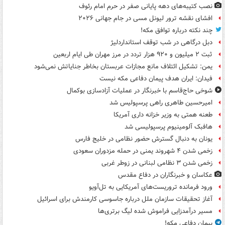
نصب کتیبه‌های دهه پایانی صفر در حرم امام رئوف
افشای نقشه ترور لیونل مسی در جام جهانی ۲۰۲۶
چند نکته درباره توافق مکه!
دبل درگاهی در شب توقف استانداردلیژ
ثبت ۲ میلیون و ۹۲۰ هزار تردد در مرز مهران طی ایام اربعین
یمن: تشکیل ائتلاف مانع مجازات عربستان بخاطر جنایاتش نمی‌شود
فیدان: ایران هدف پیمان دفاعی مکه نیست
شوخی حاج‌قاسم با خبرنگار در عملیات آزادسازی بوکمال
امیرحسین طاهری راهی پرسپولیس شد
طعنه همتی به وزیر خزانه داری آمریکا
هافبک آلومینیوم پرسپولیسی شد
یونان به دنبال گسترش حضور نظامی در خلیج فارس
زخمی شدن ۴ شهروند یمنی در حمله مزدوران سعودی
زخمی شدن ۳ نظامی لبنانی در زوطر غربی
عکاسان و خبرنگاران در دفاع مقدس
ورود فرمانده تروریست‌های آمریکایی به تل‌آویو
آغاز تحقیقات سازمان ملل درباره جاسوسی کارمندش برای اسرائیل
مسیر درآمدزایی فراموش شده لیگ برتری‌ها
پیمان دفاعی مکه!