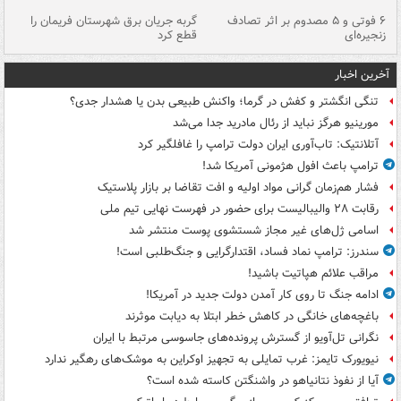
۶ فوتی و ۵ مصدوم بر اثر تصادف
گربه جریان برق شهرستان فریمان را
رگ
زنجیره‌ای
قطع کرد
آخرین اخبار
تنگی انگشتر و کفش در گرما؛ واکنش طبیعی بدن یا هشدار جدی؟
مورینیو هرگز نباید از رئال مادرید جدا می‌شد
آتلانتیک: تاب‌آوری ایران دولت ترامپ را غافلگیر کرد
ترامپ باعث افول هژمونی آمریکا شد!
فشار هم‌زمان گرانی مواد اولیه و افت تقاضا بر بازار پلاستیک
رقابت ۲۸ والیبالیست برای حضور در فهرست نهایی تیم ملی
اسامی ژل‌های غیر مجاز شستشوی پوست منتشر شد
سندرز: ترامپ نماد فساد، اقتدارگرایی و جنگ‌طلبی است!
مراقب علائم هپاتیت باشید!
ادامه جنگ تا روی کار آمدن دولت جدید در آمریکا!
باغچه‌های خانگی در کاهش خطر ابتلا به دیابت موثرند
نگرانی تل‌آویو از گسترش پرونده‌های جاسوسی مرتبط با ایران
نیویورک تایمز: غرب تمایلی به تجهیز اوکراین به موشک‌های رهگیر ندارد
آیا از نفوذ نتانیاهو در واشنگتن کاسته شده است؟