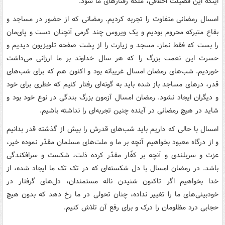
اینکه این فضیلت اخلاقی، ملکه رفتارهای ما شود.
امسال رمضانی متفاوت را تجربه کردیم. رمضانی که از حضور در مساجد و
بقاع متبرکه محروم بودیم و یک ویروس چند گرمی آنچنان دست و پای‌مان
را بست که فقط نماز، مسجد و زیارت را از پشت صفحه تلویزیون دیدیم و
حسرت این نعمت بزرگ را که هر سال خداوند بر ما ارزانی می‌داشت
خوردیم. شب‌های رمضان امسال غریبانه بود و اکنون هم که برای شب‌های
قدر، درهای مساجد باز شده باید به گونه‌ای رفتار کنیم که خطری برای خود
و دیگران ایجاد نشود. رمضان امسال آزمون بزرگ بندگی در نوع خود بود و
شاید در هیچ رمضانی در آینده چنین تجربه‌ای را نداشته باشیم.
امسال با حالی که داریم باید شب‌های قدرش را بیش از گذشته قدر بدانیم
و از درگاه معبود بخواهیم آنچه بر ما و ملت‌های مسلمان مقدّر نموده خیر،
عزت و سربلندی و آنچه بر کفّار مقدّر کرده ذلت، شکست و سرافکندگی
باشد. در رمضان امسال با دل شکسته‌ای که در تک تک ما ایجاد شده، از
خدا بخواهیم اگر تاکنون شنیدن ناله مستمندان، دل‌های گرفتار در
خودبینی‌های ما را تغییر نداده، چنان تحولی در ما رخ دهد که بدون هیچ
حجابی درد مظلومان را درک و برای رفع آن تلاش کنیم.