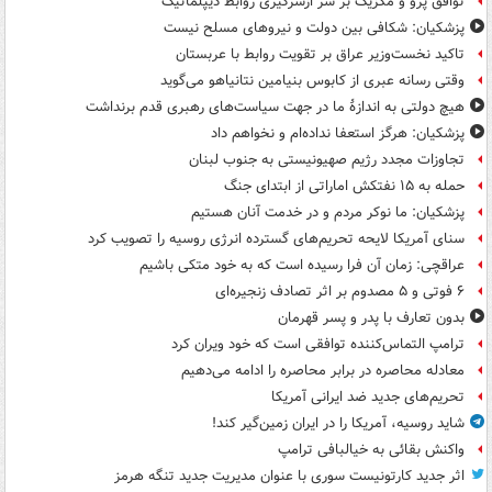
توافق پرو و مکزیک بر سر ازسرگیری روابط دیپلماتیک
پزشکیان: شکافی بین دولت و نیروهای مسلح نیست
تاکید نخست‌وزیر عراق بر تقویت روابط با عربستان
وقتی رسانه عبری از کابوس بنیامین نتانیاهو می‌گوید
هیچ دولتی به اندازۀ ما در جهت سیاست‌های رهبری قدم برنداشت
پزشکیان: هرگز استعفا نداده‌ام و نخواهم داد
تجاوزات مجدد رژیم صهیونیستی به جنوب لبنان
حمله به ۱۵ نفتکش‌ اماراتی از ابتدای جنگ
پزشکیان: ما نوکر مردم و در خدمت آنان هستیم
سنای آمریکا لایحه تحریم‌های گسترده انرژی روسیه را تصویب کرد
عراقچی: زمان آن فرا رسیده است که به خود متکی باشیم
۶ فوتی و ۵ مصدوم بر اثر تصادف زنجیره‌ای
بدون تعارف با پدر و پسر قهرمان
ترامپ التماس‌کننده توافقی است که خود ویران کرد
معادله محاصره در برابر محاصره را ادامه می‌دهیم
تحریم‌های جدید ضد ایرانی آمریکا
شاید روسیه، آمریکا را در ایران زمین‌گیر کند!
واکنش بقائی به خیالبافی ترامپ
اثر جدید کارتونیست سوری با عنوان مدیریت جدید تنگه هرمز