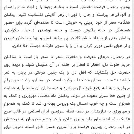
بودیم. رمضان فرصت مغتنمی است تا بتخانه وجود را از لوث تمامی اصنام
و آلودگی‌ها پیراسته و جان را تهی از زهر آلایش نفسانیت کنیم. رمضان
هنگامه سفر از خود زمینی به خویش است تا مقدمه‌ای گردد برای حضور
همیشگی در خانه ملکوتی دوست و جرعه نوشیدن از خوان بیکرانش.
رمضان یعنی از بامداد تا شامگاه در پی تزکیه نفس و تهذیب اخلاق دویدن
و از هوای نفس دوری کردن و دل را با سبوی عارفانه دوست جلا دادن.
در رمضان، درهای معرفت و مغفرت سحر تا سحر باز است تا ساکنان
حریم خلوت دل، افطار تا افطار بر حلقه دَر آن متوسل شوند و دیده روی
حضرت حق بگشایند که اهل دل را یک چنین درختی در پایان به ثمر
خواهد نشست. رمضان ماه خدا و ولایت است. در رمضان، ولایت خون رقم
می‌خورد و به قله رفیع خود نائل می‌شود و دوستداران آن مستمراً به حمایت
از چنین خط سبزی دعوت می‌شوند. رمضان ماه محبت، مهرورزی و کمک به
هم‌نوع است و چه خوب امسال یک ویروس بهانه‌ای شد تا کمک به هم‌نوع
و مهرورزی به نیازمندان در نقطه نقطه سرزمین ایران اسلامی در قالب طرح
«کمک مؤمنانه» تبلور یابد و برق شادی را در چشم محرومان به درخشش
در آید. رمضان بهترین فرصت برای تمرین حسن خلق است. تمرین برای