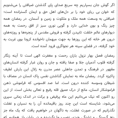
اگر گوش جان بسپاریم چه سریع صدای پای گذشتن ضیافتی را می‌شنویم
که خوان بی ریای خود را بر دل‌های اهل حق و ایمان گسترانده است؛
ضیافتی به وسعت همه ملک و ملکوت و زمین و آسمان. در رمضان همه
چیز رنگ و بوی خدایی دارد و گویی نوری سبز از افق رحمت به همه
دیوارهای عالم خلقت تابیدن گرفته و فروغی مقدس از پنجره‌ها و روزنه‌های
درون هر خانه که این روزها به جهت میهمان ناخوانده کرونا بوی غربت به
خود گرفته، در فضای سینه هر نجواگری فرود آمده است.
رمضان فصل بهار نزول باران رحمت و مغفرت الهی است تا آینه زنگار
گرفته قلوب آدمیان جلا و صفا یافته و جان و روان غبار گرفته انسان‌های
مقهور در فرهنگ و تمدن جاهلی عصر مدرن به زلال این بارش لطیف
پاکیزه گردد. رمضان ماه به نمایش گذاشتن نفس پاک انسان در مصاف با
شیطان وسوسه کننده درون است. اما صد افسوس که فراموشی ذهن
فراموشکار انسان، مانع از درک عمیق قله رفیع و تعالی بخش است. از این
رو اکنون که نیک می‌دانیم این ماه پرفیض و برکت در اندک زمانی سپری
می‌شود، شایسته است این چند روز باقیمانده آن را به نسیان و غفلت
نگذرانیم که در صورت غفلت، به ناگهان در خواهیم یافت که یک ماه جز
رنج گرسنگی و تشنگی چیزی نصیب ما نگردیده و در پایان باز همانیم که