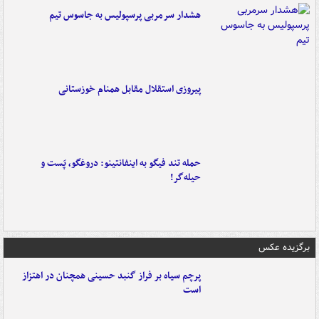
هشدار سرمربی پرسپولیس به جاسوس تیم
پیروزی استقلال مقابل همنام خوزستانی
حمله تند فیگو به اینفانتینو: دروغگو، پَست‌ و
حیله‌گر!
برگزیده عکس
پرچم سیاه بر فراز گنبد حسینی همچنان در اهتزاز
است