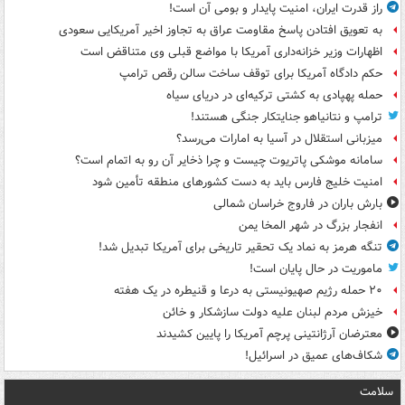
راز قدرت ایران، امنیت پایدار و بومی آن است!
به تعویق افتادن پاسخ مقاومت عراق به تجاوز اخیر آمریکایی سعودی
اظهارات وزیر خزانه‌داری آمریکا با مواضع قبلی وی متناقض است
حکم دادگاه آمریکا برای توقف ساخت سالن رقص ترامپ
حمله پهپادی به کشتی ترکیه‌ای در دریای سیاه
ترامپ و نتانیاهو جنایتکار جنگی هستند!
میزبانی استقلال در آسیا به امارات می‌رسد؟
سامانه موشکی پاتریوت چیست و چرا ذخایر آن رو به اتمام است؟
امنیت خلیج فارس باید به دست کشورهای منطقه تأمین شود
بارش باران در فاروج خراسان شمالی
انفجار بزرگ در شهر المخا یمن
تنگه هرمز به نماد یک تحقیر تاریخی برای آمریکا تبدیل شد!
ماموریت در حال پایان است!
۲۰ حمله رژیم صهیونیستی به درعا و قنیطره در یک هفته
خیزش مردم لبنان علیه دولت سازشکار و خائن
معترضان آرژانتینی پرچم آمریکا را پایین کشیدند
شکاف‌های عمیق در اسرائیل!
سلامت