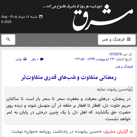
شنبه ۱۷ مرداد ۱۴۰۵ -
Aug
8 2026
فرهنگ و هنر
کد خبر
1072078
تاریخ انتشار:
۲۳ اردیبهشت ۱۳۹۹ - ۲۳:۵۶
۰ نظر
چاپ
فرهنگ و هنر
رمضانی متفاوت و شب‌های قدری متفاوت‌تر
در رمضان، درهای معرفت و مغفرت سحر تا سحر باز است تا ساکنان
حریم خلوت دل، افطار تا افطار بر حلقه دَر آن متوسل شوند و دیده روی
حضرت حق بگشایند که اهل دل را یک چنین درختی در پایان به ثمر
خواهد نشست.
به گزارش مشرق
، «حسن رشوند» در یادداشت روزنامه «جوان» نوشت: