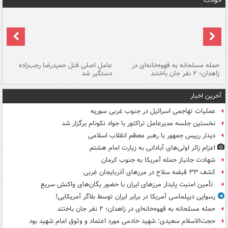
حوادث
حمله مسلحانه به قهوه‌خانه‌ای در
عامل اصلی قتل حمیدرضا رجب‌زاده
گر
زاهدان؛ ۲ نفر جان باختند
دستگیر شد
نا
آخرین اخبار
عملیات تهاجمی اسرائیل در جنوب غربی سوریه
نخستین جلسه مدیرعامل تراکتور با جواد نکونام برگزار شد
دیدار رییس جمهور با رهبر معظم انقلاب اسلامی
اعزام زائر اولی‌های آبادانی به زیارت امام هشتم
شهادت جانباز حمله آمریکا به جنوب کرمان
کشف ۳۳ قبضه سلاح در مرزهای آذربایجان غربی
تأمین امنیت پایدار مرزهای ایران با حضور یگان‌های واکنش سریع
رسوایی دیپلماسی آمریکا در برابر ایران توسط بلاگر آمریکایی!
حمله مسلحانه به قهوه‌خانه‌ای در زاهدان؛ ۲ نفر جان باختند
حجت‌الاسلام سعیدی: شهید خادمی مورد اعتماد و وثوق امام شهید بود