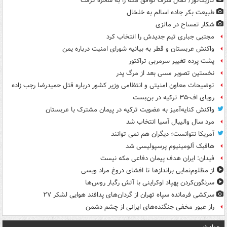
کاریکاتور/ کمال شرف توافق مکه را به سخره گرفت
طبیعت بکر جاده اسالم به خلخال
شکار تمساح در مالزی
مجتبی جباری تیم جدیدش را انتخاب کرد
واکنش عربستان و قطر به بیانیه شورای امنیت درباره یمن
پشت پرده تغییر سرمربی تراکتور
نخستین تصویر مسی بعد از مرگ پدر
توضیحات معاون امنیتی و انتظامی وزیر کشور درباره قتل حمیدرضا رجب زاده
رویای اف-۳۵ ترکیه در بن‌بست
واکنش کنایه‌آمیز به عضویت ترکیه در پیمان مشترک با عربستان
مرد سال والیبال آسیا انتخاب شد
آمریکا نتوانست؛ دیگران هم نمی توانند
هافبک آلومینیوم پرسپولیسی شد
فیدان: ایران هدف پیمان دفاعی مکه نیست
از مظلوم‌نمایی براندازها تا افشای دروغ مراد ویسی
سرنگون‌کردن پهپاد اوکراینی با آتش رگبار روس‌ها
سرکشی فرمانده سپاه تهران از گردان‌های پدافند هوایی لشکر ۲۷
راز عبور مخفی جنگنده‌های ایرانی از چشم دشمن