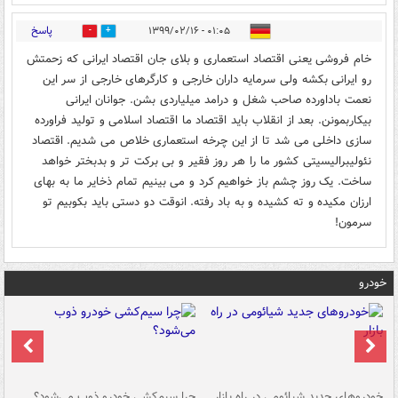
پاسخ
۰۱:۰۵ - ۱۳۹۹/۰۲/۱۶
0
1
خام فروشی یعنی اقتصاد استعماری و بلای جان اقتصاد ایرانی که زحمتش
رو ایرانی بکشه ولی سرمایه داران خارجی و کارگرهای خارجی از سر این
نعمت باداورده صاحب شغل و درامد میلیاردی بشن. جوانان ایرانی
بیکاربمونن. بعد از انقلاب باید اقتصاد ما اقتصاد اسلامی و تولید فراورده
سازی داخلی می شد تا از این چرخه استعماری خلاص می شدیم. اقتصاد
نئولیبرالیسیتی کشور ما را هر روز فقیر و بی برکت تر و بدبختر خواهد
ساخت. یک روز چشم باز خواهیم کرد و می بینیم تمام ذخایر ما به بهای
ارزان مکیده و ته کشیده و به باد رفته. انوقت دو دستی باید بکوبیم تو
سرمون!
خودرو
خودروهای جدید شیائومی در راه بازار
چرا سیم‌کشی خودرو ذوب می‌شود؟
شو