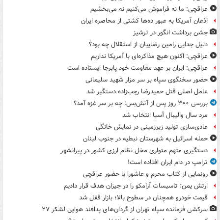
عراقچی: ما نه فراموش می‌کنیم نه می‌بخشیم
اذعان آمریکا به عبور ده‌ها کشتی از محاصره ایران
جشن برداشت انگور در ترشیز
دلیل جدایی رامین رضاییان از استقلال چه بود؟
عراقچی: اکنون هیچ مذاکره‌ای با آمریکا نداریم
عراقچی: ایران بر عهد مقاومت خود پابرجا ایستاده است
حضور سخنگوی سپاه بر سر مزار شهید سلیمانی
عامل اصلی قتل حمیدرضا رجب‌زاده دستگیر شد
بررسی ۳۰۰ روز پس از آتش‌بس: چه بر سر غزه آمد؟
مرد سال والیبال آسیا انتخاب شد
عادی‌سازی تولید زیرزمینی در نمایش خانگی
حمله اسرائیل به شهرستان نبطیه در جنوب لبنان
دستگیری متهم متواری مخل نظام ارزی کشور در پیرانشهر
ترامپ در دام ایران افتاده است!
رونمایی از کتاب محرم و عاشورا با حضور عراقچی
ارتش یمن: تاسیسات آرامکو را در جیزان هدف قرار دادیم
قیمت خودرو همچنان در سطوح بالا؛ بازار قفل شد
سرکشی فرمانده سپاه تهران از گردان‌های پدافند هوایی لشکر ۲۷