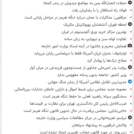
حملات انصارالله یمن به مواضع مزدوران در بندر المخا
فولاد راه استقلال را با رضاییان رفت
عراقچی: مذاکرات با عمان درباره تنگه هرمز در مراحل پایانی است
لحظه فوران آتشفشان پوپوکتپتل مکزیک
بهترین مراکز خرید ورق آلومینیوم در ایران
تفاوت لوله سبز و نیوپایپ به زبان ساده
همایش محرم و عاشورا در آینه اسناد وزارت امور خارجه
اولیانوف: بحران ایران-آمریکا فقط با دیپلماسی پایان می‌یابد
صلاح ترک‌ها را پولدار کرد
روایت پدر امیرعلی جداوی از جست‌وجوی فرزندش در میان آوار
وزیر کشور: جامعه بدون رسانه مفهومی ندارد
جدی‌ترین تقابل نظامی آمریکا از زمان جنگ جهانی
مصوبه جدید مجلس برای ضبط اموال و دارایی عاملان جنایات بین‌المللی
سخنگوی سپاه: راهبرد فعلی ما حفظ تنگه هرمز است
ضرب‌الاجل رئیس کل دادگستری تهران برای نظارت بر قیمت‌ها
حاجی‌بابایی: مجلس پرقدرت در حال تدوین قانون تنگه هرمز است
مراسم تعزیه‌خوانی در مرکز مطالعات سیاسی وزارت خارجه
واکنش ابرقویی به پیشنهاد سپاهان
زینی‌وند: در مورد قانون حجاب تغییری ایجاد نشده است