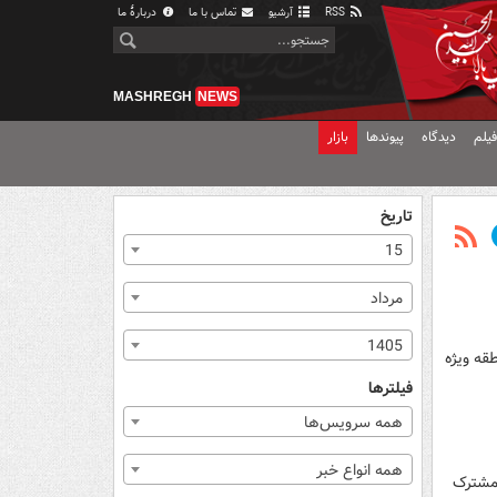
RSS
آرشیو
تماس با ما
دربارهٔ ما
MASHREGH
NEWS
یلم
دیدگاه
پیوندها
بازار
تاریخ
15
مرداد
1405
قه ویژه
فیلترها
همه سرویس‌ها
همه انواع خبر
 مشترک