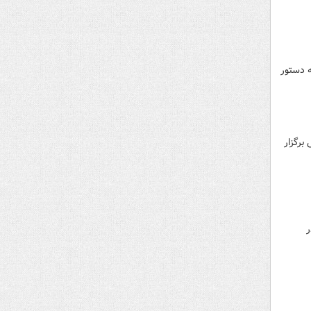
ه دستور
برگزار
ر