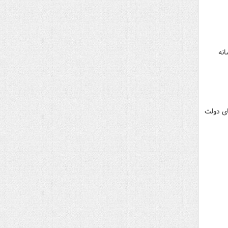
انه
ای دولت