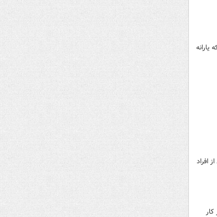
 یارانه
ز افراد
کار