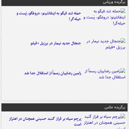
برگزیده ورزشی
حمله تند فیگو به اینفانتینو: دروغگو، پَست‌ و
حیله‌گر!
جنجال جدید نیمار در برزیل +فیلم
رامین رضاییان رسماً از استقلال جدا شد
برگزیده عکس
پرچم سیاه بر فراز گنبد حسینی همچنان در اهتزاز
است