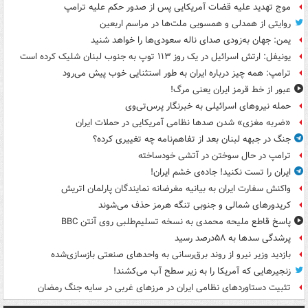
موج تهدید علیه قضات آمریکایی پس از صدور حکم علیه ترامپ
روایتی از همدلی و همسویی ملت‌ها در مراسم اربعین
یمن: جهان به‌زودی صدای ناله سعودی‌ها را خواهد شنید
یونیفل: ارتش اسرائیل در یک روز ۱۱۳ توپ به جنوب لبنان شلیک کرده است
ترامپ: همه چیز درباره ایران به طور استثنایی خوب پیش می‌رود
عبور از خط قرمز ایران یعنی مرگ!
حمله نیروهای اسرائیلی به خبرنگار پرس‌تی‌وی
«ضربه مغزی» شدن صدها نظامی آمریکایی در حملات ایران
جنگ در جبهه لبنان بعد از تفاهم‌نامه چه تغییری کرده؟
ترامپ در حال سوختن در آتشی خودساخته
ایران را تست نکنید! جاده‌ی خشم ایران!
واکنش سفارت ایران به بیانیه مغرضانه نمایندگان پارلمان اتریش
کریدورهای شمالی و جنوبی تنگه هرمز حذف می‌شوند
پاسخ قاطع ملیحه محمدی به نسخه تسلیم‌طلبی روی آنتن BBC
پرشدگی سدها به ۵۸درصد رسید
بازدید وزیر نیرو از روند برق‌رسانی به واحدهای صنعتی بازسازی‌شده
زنجیرهایی که آمریکا را به زیر سطح آب می‌کشند!
تثبیت دستاوردهای نظامی ایران در مرزهای غربی در سایه جنگ رمضان