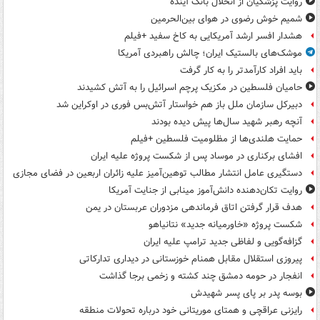
روایت پزشکیان از انحلال بانک آینده
شمیم خوش رضوی در هوای بین‌الحرمین
هشدار افسر ارشد آمریکایی به کاخ سفید +فیلم
موشک‌های بالستیک ایران؛ چالش راهبردی آمریکا
باید افراد کارآمدتر را به کار گرفت
حامیان فلسطین در مکزیک پرچم اسرائیل را به آتش کشیدند
دبیرکل سازمان ملل باز هم خواستار آتش‌بس فوری در اوکراین شد
آنچه رهبر شهید سال‌ها پیش دیده بودند
حمایت هلندی‌ها از مظلومیت فلسطین +فیلم
افشای برکناری در موساد پس از شکست پروژه علیه ایران
دستگیری عامل انتشار مطالب توهین‌آمیز علیه زائران اربعین در فضای مجازی
روایت تکان‌دهنده دانش‌آموز مینابی از جنایت آمریکا
هدف قرار گرفتن اتاق‌ فرماندهی مزدوران عربستان در یمن
شکست پروژه «خاورمیانه جدید» نتانیاهو
گزافه‌گویی و لفاظی جدید ترامپ علیه ایران
پیروزی استقلال مقابل همنام خوزستانی در دیداری تدارکاتی
انفجار در حومه دمشق چند کشته و زخمی برجا گذاشت
بوسه‌ پدر بر پای پسر شهیدش
رایزنی عراقچی و همتای موریتانی خود درباره تحولات منطقه