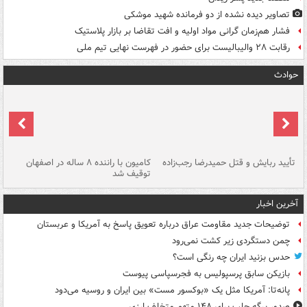
تصاویر دیده‌ نشده از دو فرمانده شهید موشکی
فشار هم‌زمان گرانی مواد اولیه و افت تقاضا بر بازار پلاستیک
رقابت ۲۸ والیبالیست برای حضور در فهرست نهایی تیم ملی
حوادث
تأیید ربایش و قتل حمیدرضا رجب‌زاده
کامیون با راننده ۸ ساله در اصفهان
"س
توقیف شد
آخرین اخبار
توضیحات جدید مقاومت عراق درباره تعویق پاسخ به آمریکا و عربستان
چمن دستگردی زیر کشت نمی‌رود
حدس بزنید ایران چه رنگی است؟
بازیکن سابق پرسپولیس به فجرسپاسی پیوست
پانه‌تا: آمریکا مثل یک «بوکسور مست» بین ایران و روسیه می‌دود
صدور برگه جلب برای ۱۴۸ متهم متخلف ارزی