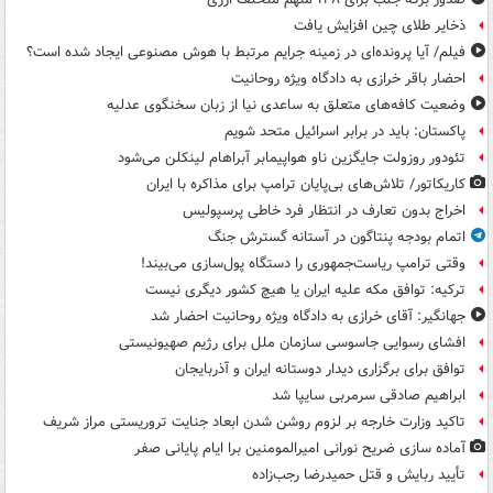
ذخایر طلای چین افزایش یافت
فیلم/ آیا پرونده‌ای در زمینه جرایم مرتبط با هوش مصنوعی ایجاد شده است؟
احضار باقر خرازی به دادگاه ویژه روحانیت
وضعیت کافه‌های متعلق به ساعدی نیا از زبان سخنگوی عدلیه
پاکستان: باید در برابر اسرائیل متحد شویم
تئودور روزولت جایگزین ناو هواپیمابر آبراهام لینکلن می‌شود
کاریکاتور/ تلاش‌های بی‌پایان ترامپ برای مذاکره با ایران
اخراج بدون تعارف در انتظار فرد خاطی پرسپولیس
اتمام بودجه پنتاگون در آستانه گسترش جنگ
وقتی ترامپ ریاست‌جمهوری را دستگاه پول‌سازی می‌بیند!
ترکیه: توافق مکه علیه ایران یا هیچ کشور دیگری نیست
جهانگیر: آقای خرازی به دادگاه ویژه روحانیت احضار شد
افشای رسوایی جاسوسی سازمان ملل برای رژیم صهیونیستی
توافق برای برگزاری دیدار دوستانه ایران و آذربایجان
ابراهیم صادقی سرمربی سایپا شد
تاکید وزارت خارجه بر لزوم روشن شدن ابعاد جنایت تروریستی مراز شریف
آماده سازی ضریح نورانی امیرالمومنین برا ایام پایانی صفر
تأیید ربایش و قتل حمیدرضا رجب‌زاده