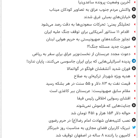
آخرین وضعیت پرونده ساعدی‌نیا
واکنش مردم جنوب عراق به تصاویر کودکان میناب
خیابان‌های بمبئی غرق شدند
تحلیلگر یمنی: تحرکات سعودی‌ها به دقت رصد می‌شود
اقدام ۱۱ سناتور آمریکایی برای توقف جنگ علیه ایران
تجاوز جنگنده‌های صهیونیستی به حریم هوایی لبنان
صورت جدید مسئله جنگ؟!
دعوت مجدد عربستان از نخست‌وزیر عراق برای سفر به ریاض
پدیده اسرائیلی‌هایی که برای ایران جاسوسی می‌کنند، پایان ندارد!
فوران شدید آتشفشان فوئگو در گواتمالا
هدیه ویژه شهردار ترکیه‌ای به صلاح
قیمت نفت به ۸۳ دلار و ۵۵ سنت در هر بشکه رسید
مقام سابق صهیونیست: عربستان ببر کاغذی است
افشای رسوایی اخلاقی رئیس فیفا
جنایت‌هایی که فراموش نمی‌شوند
حواله دلار ۱۵۴ هزار و ۴۵۱ تومان شد
نصب کتیبه‌های شهادت امام رضا(ع) در حرم رضوی
تبریک کاربران فضای مجازی به مناسبت روز خبرنگار
کامیون با راننده ۸ ساله در اصفهان توقیف شد