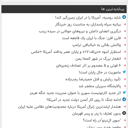
پربازدیدترین ها
شاید روسیه، آمریکا را در ایران زمین‌گیر کند!
بیانیه سپاه پاسداران به مناسبت روز خبرنگار
درگیری اعضای داعش و نیروهای جولانی در سیده زینب
فارن افرز: جنگ با ایران یک فاجعه است
واکنش بقائی به خیالبافی ترامپ
استقرار انبوه «دی‌اف‑۱۷» و پایان عصر پدافند آمریکا +عکس
انفجار بزرگ در شهر المخا یمن
۶ فوتی و ۵ مصدوم بر اثر تصادف زنجیره‌ای
ماموریت در حال پایان است!
تأیید ربایش و قتل حمیدرضا رجب‌زاده
پالایشگاه سیزران منفجر شد
اثر جدید کارتونیست سوری با عنوان مدیریت جدید تنگه هرمز
ادامه جنگ تا روی کار آمدن دولت جدید در آمریکا!
هشدار ارشدترین ژنرال آمریکا درباره محدودیت‌های نظامی علیه ایران
بدون تعارف با پدر و پسر قهرمان
"سوپر ال‌نینو"در راه است؟
مقصد جدید پسر زیدان