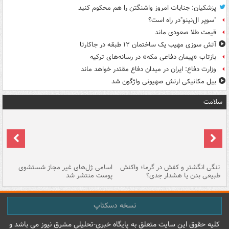
پزشکیان: جنایات امروز واشنگتن را هم محکوم کنید
"سوپر ال‌نینو"در راه است؟
قیمت طلا صعودی ماند
آتش سوزی مهیب یک ساختمان ۱۲ طبقه در جاکارتا
بازتاب «پیمان دفاعی مکه» در رسانه‌های ترکیه
وزارت دفاع: ایران در میدان دفاع مقتدر خواهد ماند
بیل مکانیکی ارتش صهیونی واژگون شد
سلامت
تنگی انگشتر و کفش در گرما؛ واکنش
اسامی ژل‌های غیر مجاز شستشوی
مر
طبیعی بدن یا هشدار جدی؟
پوست منتشر شد
نسخه دسکتاپ
کليه حقوق اين سايت متعلق به پایگاه خبري-تحليلي مشرق نيوز می باشد و