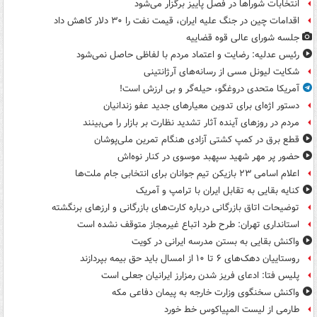
انتخابات شوراها در فصل پاییز برگزار می‌شود
اقدامات چین در جنگ علیه ایران، قیمت نفت را ۳۰ دلار کاهش داد
جلسه شورای عالی قوه قضاییه
رئیس عدلیه: رضایت و اعتماد مردم با لفاظی حاصل نمی‌شود
شکایت لیونل مسی از رسانه‌های آرژانتینی
آمریکا متحدی دروغگو، حیله‌گر و بی ارزش است!
دستور اژه‌ای برای تدوین معیارهای جدید عفو زندانیان
مردم در روزهای آینده آثار تشدید نظارت بر بازار را می‌بینند
قطع برق در کمپ کشتی آزادی هنگام تمرین ملی‌پوشان
حضور پر مهر شهید سپهبد موسوی در کنار نوه‌اش
اعلام اسامی ۲۳ بازیکن تیم جوانان برای انتخابی جام ملت‌ها
کنایه بقایی به تقابل ایران با ترامپ و آمریک
توضیحات اتاق بازرگانی درباره کارت‌های بازرگانی و ارزهای برنگشته
استانداری تهران: طرح طرد اتباع غیرمجاز متوقف نشده است
واکنش بقایی به بستن مدرسه ایرانی در کویت
روستاییان دهک‌های ۶ تا ۱۰ از امسال باید حق بیمه بپردازند
پلیس فتا: ادعای فریز شدن رمزارز ایرانیان جعلی است
واکنش سخنگوی وزارت خارجه به پیمان دفاعی مکه
طارمی از لیست المپیاکوس خط خورد