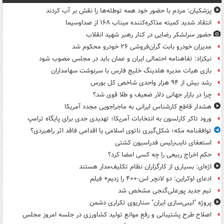
پزشکیان: مردم با حضور خود همه توطئه‌ها را نقش بر آب کردند
انتقاد شدید کمیته مذاکره‌کننده میناب ۱۶۸ از صداوسیما
حضور سرلشکر رضایی در کنار رهبر شهید انقلاب
مدیران خودرو بابت گران‌فروشی ۲۶ خودرو محکوم شد
نیکزاد: تفاهنامه احتمالی ایران و عمان باید در مجلس مصوب شود
بازی هیات مدیره هلدینگ خلیج فارس با سرنوشت سهامداران
رشد بیش از ۹۴ هزار واحدی شاخص کل بورس
چرا در بازار جهانی دلار ضعیف و طلا قوی شد؟
هشدار قاطع کارشناس ایرانی به ماجراجویی مجدد آمریکا
ورود تاکر کارلسون به انتخابات آمریکا؛ تهدیدی جدی برای پایگاه ترامپ
توافقنامه مکه؛ شکل‌گیری ناتوی اسلامی یا اقدامی فاقد اثر راهبردی؟
استعفای نایب‌رئیس فدراسیون کشتی
حکم اخراج ربیعی را چه کسی امضا کرد؟
اژه‌ای: بسیاری از کارگزاران نظام تکلیف‌مدار هستند
ادعای اوکراین: دو لانچر اس-۴۰۰ را زدیم+ فیلم
تیم جدید پورعلی‌گنجی مشخص شد
پروژه "لیبی‌سازی ایران" سناریوی تکراری دشمن
اصلاح طرح پشتیبانی و رفع موانع تولید کشاورزی در جلسه امروز مجلس