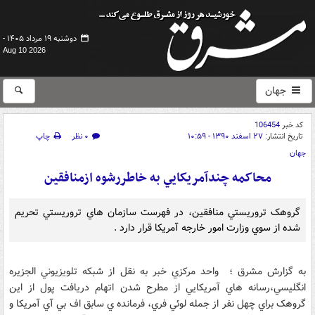
دوشنبه ۱۹ مرداد ۱۴۰۵ -
Aug 10 2026
جهان
کد خبر
106454
تاریخ انتشار:
۲۷ اسفند ۱۳۹۰ - ۱۰:۵۹
۰ نظر
چاپ
جهان
محاکمه چندآمريکايي به خاطررشوه ازمنافقين
گروهک تروريستي منافقين، در فهرست سازمان هاي تروريستي تحريم
شده از سوي وزارت امور خارجه آمريکا قرار دارد .
به گزارش مشرق ؛ واحد مرکزي خبر به نقل از شبکه تلويزيوني الجزيره
انگليسي،رسانه هاي آمريکايي از مطرح شدن اتهام دريافت پول از اين
گروهک براي چهل نفر از جمله لوئي فري، فرمانده ي سابق اف بي آي آمريکا و