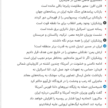
دستگیری قاضی قلابی در مازندران
فارن افرز: محور مقاومت پابرجا باقی مانده است
بازتاب پیامدهای جنگ علیه ایران در رسانه‌های جهان
بازیکنان بی‌کیفیت، پرسپولیس را از قهرمانی دور کردند
پزشکیان: وجود رهبر انقلاب برای ما نقطه قوت است
رسانه عبری: اسرائیل دچار ناترازی برق شده است
نشست وزیران خارجه مصر، ترکیه، پاکستان و عربستان
پزشکیان: ایران را همه مردم نگه داشتند
ایران در مسیر تبدیل شدن به قدرت برتر منطقه است!
ارتش یمن: نفتکش سعودی را در خلیج عدن هدف قرار دادیم
پزشکیان: اگر تا امروز مانده‌ایم، به‌خاطر مردم نجیب ایران است
ادامه ناامنی و خشونت در آمریکا؛ چندین کشته در کارولینای شمالی
فیدان: حماس به تعهدات خود عمل کرد، امّا اسرائیل نه
بازداشت عامل ارسال تصاویر پرتاب موشک به رسانه‌های معاند
ماجرایی که رعب و وحشت را در فرودگاه تل‌آویو حاکم کرد
شبیه‌سازی حمله به پایگاه نیروهای دلتا فورس آمریکا
گفت وگوی وزیران خارجه آمریکا و انگلیس درباره ایران
ماکرون: اتحادیه اروپا فشار بر روسیه را افزایش خواهد داد
بیانیه تند اتحادیه لیگ‌های اروپایی علیه اینفانتینو