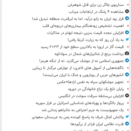
سناریوی بلاگر زن برای قتل شوهرش
مشاهده ۴ پلنگ در ارتفاعات میناب
قرار بود ایران به زانو درآید، اما به ابرقدرت منطقه تبدیل شد!
اهمیت تشخیص زودهنگام بیماری‌های دریچه‌ای قلب
افزایش مجدد قیمت بنزین نتیجه ابهام در مذاکرات
به یاد آن روز که به زیارت کربلا رفتی!
قیمت گاز در اروپا به بالاترین سطح خود از ۲۰۲۳ رسید
برداشت برنج از شالیزارهای شمال در سوادکوه
جمهوری اسلامی نه از موشک می‌گذرد، نه از تنگه هرمز!
ناگفته‌هایی از آمپول های لاغری؛ از عوارض مرگبار تا زیبایی
کشورهای عربی از رویارویی و جنگ با ایران می‌ترسند!
تجهیز موشکهای سپاه به نفس اژدها+عکس
پایان تلخ یک نزاع خانوادگی در دورود
افزایش بی‌سابقه سرقت سوخت در انگلیس
پرواز بالگردها و پهپادهای شناسایی اسرائیل بر فراز سوریه
یک صهیونیست به جرم اعتراض به نتانیاهو زندانی شد
واکنش کمال شرف به پاسخ کوبنده یمن به عربستان سعودی
قدرت نظامی ایران فراتر از برآوردها