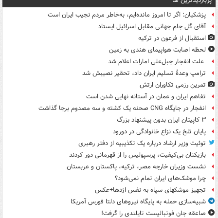
پربازدیدترین ها
پزشکیان: اگر تا امروز مانده‌ایم، به‌خاطر مردم نجیب ایران است
آقای گل جام جهانی مقابل اسرائیل ایستاد
استقبال از فرعون در ترکیه
لحظه اصابت هواپیمای هندی به زمین
علت انفجار جبل‌علی امارات اعلام شد
ترامپ وعدۀ تسلیم ایران داد، تحقیر نصیبش شد
تمرین رزمی تکاوران ارتش
تفاهم ایران و عمان در آستانه نهایی شدن است
انفجار در جایگاه CNG صحنه یک کشته و سه مصدوم برجا گذاشت
۳ کاپیتان ایران بدون پیشنهاد بزرگ
پایان تلخ یک نزاع خانوادگی در دورود
توئیت وزیر ارشاد درباره یک تکذیبیه از دفتر رهبری
بازیکنان بی‌کیفیت، پرسپولیس را از قهرمانی دور کردند
نشست وزیران خارجه مصر، ترکیه، پاکستان و عربستان
چرا موشک‌های ایران تمام نمی‌شود؟
تجهیز موشکهای سپاه به نفس اژدها+عکس
شبیه‌سازی حمله به پایگاه نیروهای دلتا فورس آمریکا
صاعقه جان فوتبالیست تایلندی را گرفت!