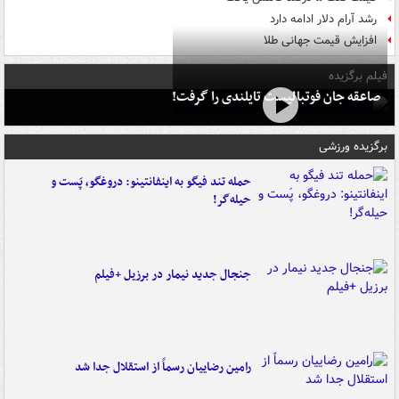
رشد آرام دلار ادامه دارد
افزایش قیمت جهانی طلا
فیلم برگزیده
صاعقه جان فوتبالیست تایلندی را گرفت!
برگزیده ورزشی
حمله تند فیگو به اینفانتینو: دروغگو، پَست‌ و
حیله‌گر!
جنجال جدید نیمار در برزیل +فیلم
رامین رضاییان رسماً از استقلال جدا شد