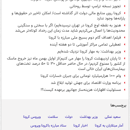
تجویز نسخه ترامپ توسط روحانی
کرونا روی منابع مالی دولت اثر گذاشته است/ امکان تاخیر در حقوق‌ها و
یارانه‌ها وجود ندارد
هنوز به نقطه اوج کرونا در تهران نرسیده‌ایم/ اگر با سختی و سنگینی
محدودیت‌ها را اعمال می‌کردیم شاید مدت زمان این رخداد کوتاه‌تر می‌شد
فیلم/ اهداف گام دوم بسیج ملی مبارزه با کرونا
تعطیلی تمامی مراکز آموزشی تا دو هفته آینده
وزیر بهداشت: به مهار کرونا نزدیک شده‌ایم
تا پایان اردیبهشت کرونا را مهار می کنیم/از اوایل بهمن ماه نیز خروج ماسک
از کشور را ممنوع کردیم/ در حال حاضر حداقل ۳۰ تا ۵۰ درصد تخت‌های
بیمارستان‌های ایران خالی است
وام ۱۰۰ هزارمیلیارد تومانی برای جبران خسارات کرونا
برنامه وزارت اقتصاد برای جهش تولید ابلاغ شد
مسئولیت اظهارات هزینه‌ساز جهانپور برعهده کیست؟!
برچسب‌ها
سعید نمکی
وزیر بهداشت
دولت
سلامت
ویروس کرونا
آمار مبتلایان به کرونا
اخبار کرونا
ستاد مبارزه باکرونا ویروس