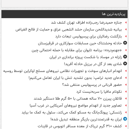
پربازدیدترین ها
جنازه حمیدرضا رجب‌زاده اطراف تهران کشف شد
بیانیه شدیداللحن سازمان حشد الشعبی عراق و حمایت از فالح الفیاض
بازگشت رضائیان برای پرسپولیس تبعات دارد
حادثه وحشتناک حین مسابقات سوارکاری در قرقیزستان
«جهنم‌دره»؛ برنامه تایوان برای مقابله با حمله احتمالی چین
زلزله در موساد با شکست پروژه براندازی در ایران
شادی بعد از گل در برزیل حادثه آفرید!
انهدام انبارهای سوخت و تجهیزات نظامی نیروهای مسلح اوکراین توسط روسیه
ادعای جدید ترامپ: بدون تشدید تنش با ایران تعامل می‌کنیم!
حضور قربانی در پرسپولیس منتفی شد؟
نکونام مافیا را سربه‌نیست کرد
قاتلان پیرزن ۷۰ ساله همدانی با ۵۰ گرم طلا دستگیر شدند
تصاویر جدید از انهدام مواضع نیروهای آمریکایی در غرب آسیا
زلنسکی: پیونگ‌یانگ به مسکو کمک می‌کند، سئول به کمک ما بیاید
ایران به قدرتمندترین بازیگرِ منطقه تبدیل شده!
کشف ۳۱۰ گرم تریاک از معده مسافر اتوبوس در قاینات