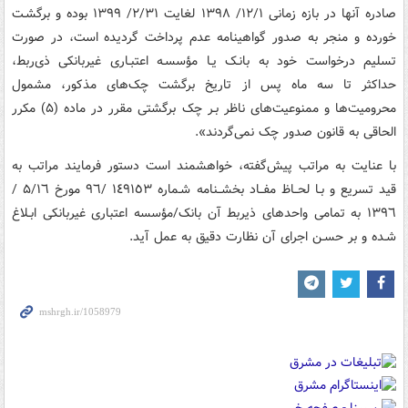
صادره آنها در بازه زمانی ۱۲/۱/ ۱۳۹۸ لغایت ۲/۳۱/ ۱۳۹۹ بوده و برگشـت
خورده و منجر به صدور گواهینامه عدم پرداخت گردیده است، در صورت
تسلیم درخواست خود به بانـک یـا مؤسسـه اعتبـاری غیربانکی ذی‌ربط،
حداکثر تا سه ماه پس از تاریخ برگشت چک‌های مذکور، مشمول
محرومیت‌ها و ممنوعیت‌های ناظر بـر چک برگشتی مقرر در ماده (۵) مکرر
الحاقی به قانون صدور چک نمی‌گردند».
با عنایت به مراتب پیش‌گفته، خواهشمند است دستور فرمایند مراتب به
قید تسریع و بـا لحــاظ مفــاد بخشــنامه شـماره ١٤٩١٥٣ /٩٦ مورخ ۵/١٦ /
١٣٩٦ به تمامی واحدهای ذیربط آن بانک/مؤسسه اعتباری غیربانکی ابـلاغ
شـده و بر حسـن اجرای آن نظارت دقیق به عمل آید.