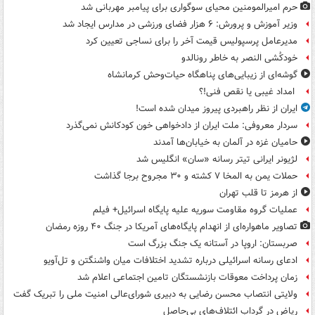
حرم امیرالمومنین محیای سوگواری برای پیامبر مهربانی شد
وزیر آموزش و پرورش: ۶ هزار فضای ورزشی در مدارس ایجاد شد
مدیرعامل پرسپولیس قیمت آخر را برای نساجی تعیین کرد
خودکُشی النصر به خاطر رونالدو
گوشه‌ای از زیبایی‌های پناهگاه‌ حیات‌وحش کرمانشاه
امداد غیبی یا نقص فنی!؟
ایران از نظر راهبردی پیروز میدان شده است!
سردار معروفی: ملت ایران از دادخواهی خون کودکانش نمی‌گذرد
حامیان غزه در آلمان به خیابان‌ها آمدند
لژیونر ایرانی تیتر رسانه «سان» انگلیس شد
حملات یمن به المخا ۷ کشته و ۳۰ مجروح برجا گذاشت
از هرمز تا قلب تهران
عملیات گروه مقاومت سوریه علیه پایگاه اسرائیل+ فیلم
تصاویر ماهواره‌ای از انهدام پایگاه‌های آمریکا در جنگ ۴۰ روزه رمضان
صربستان: اروپا در آستانه یک جنگ بزرگ است
ادعای رسانه اسرائیلی درباره تشدید اختلافات میان واشنگتن و تل‌آویو
زمان پرداخت معوقات بازنشستگان تامین اجتماعی اعلام شد
ولایتی انتصاب محسن رضایی به دبیری شورای‌عالی امنیت ملی را تبریک گفت
ریاض در گرداب ائتلاف‌های بی‌حاصل