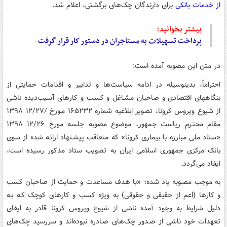
از خدمات بانکی
برای دارندگان چک‌های برگشتی، اعلام شد.
بیشتر بخوانید:
پرداخت تسهیلات به مستاجران در دستور کار قرار گرفت
در متن این مصوبه آمده است:
احتراماً، بدینوسیله در ادامه سیاست‌ها و تدابیر و اقدامات حمایتی از
بنگاههای اقتصادی و صاحبان مشـاغل و کسـب و کارهای آسیب‌دیده ناشی
از شیوع ویروس کرونا، تصویر ابلاغیه شماره ۱۶۵۲۳۲ مـورخ /۱۲/۲۷ ۱۳۹۸
مقام محتـرم ریاست جمهور، موضوع مصوبه جلسه مورخ ۱۲/۲۶ ۱۳۹۸
«ستاد ملی مبارزه با بیماری کرونا» که متعاقب پیشـنهاد ارائـه شده از سوی
بانک مرکزی جمهوری اسلامی ایران به تصویب ستاد مذکور رسیده است،
ایفاد می‌گردد.
به موجب مصـوبه یاد شده؛ «با هدف مساعدت و حمایت از صاحبان کسب
و کارها (اعم از حقیقی و حقوقی) به ویژه کسب و کارهای کوچک کـه بـه
دلیل شرایط به وجود آمده ناشی از شیوع ویروس کرونا قادر به ایفای
تعهدات خود ناشی از صـدور چک‌های صـادره نبوده‌اند و سررسید چک‌های