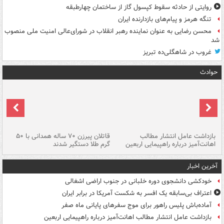
روایتی از حادثه سقوط کپسول گاز از ساختمان چهارطبقه
تنگه هرمز و پیام‌های بازدارنده ایران
محسن رضایی به عنوان نماینده رهبر انقلاب در شورای‌عالی امنیت ملی منصوب
شد
غروب در شاهگلی‌ده تبریز
حوادث
ک
بازداشت عامل انتشار مطالب
قاتلان پیرزن ۷۰ ساله همدانی با ۵۰
اهانت‌آمیز درباره راهپیمایی اربعین
گرم طلا دستگیر شدند
ات
آخرین اخبار
خودکشی دانشجوی دوره خلبانی در جنوب اراضی اشغالی
اعتراف بی‌سابقه یک افسر به شکست آمریکا در برابر ایران
آماده‌باش پلیس راهور برای موج سفرهای پایانی ماه صفر
بازداشت عامل انتشار مطالب اهانت‌آمیز درباره راهپیمایی اربعین