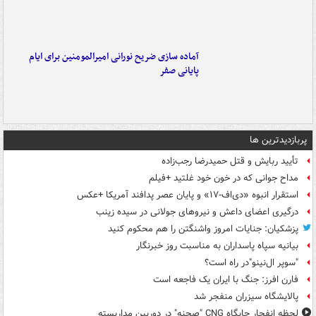
آماده سازی ضریح نورانی امیرالمومنین برای ایام
پایانی صفر
پربازدیدترین ها
تأیید ربایش و قتل حمیدرضا رجب‌زاده
مداح جوانی که در خون خود غلتید +فیلم
استقرار انبوه «دی‌اف‑۱۷» و پایان عصر پدافند آمریکا +عکس
درگیری اعضای داعش و نیروهای جولانی در سیده زینب
پزشکیان: جنایات امروز واشنگتن را هم محکوم کنید
بیانیه سپاه پاسداران به مناسبت روز خبرنگار
"سوپر ال‌نینو"در راه است؟
فارن افرز: جنگ با ایران یک فاجعه است
پالایشگاه سیزران منفجر شد
لحظه انفجار جایگاه CNG "صحنه" در دوربین مداربسته