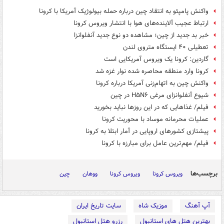
واکنش پامپئو به انتقاد چین درباره حمله بیولوژیک آمریکا با کرونا
ارتباط عجیب آلاینده‌های هوا با انتشار ویروس کرونا
خبر بد جدید از چین؛ مشاهده دو نوع جدید آنفلوانزا
تعطیلی ۴۰ ایستگاه متروی لندن
گاردین: کرونا یک ویروس آمریکایی است
کرونا وارد منطقه محاصره شده نوار غزه شد
واکنش چین به اتهام‌زنی آمریکا درباره کرونا
شیوع آنفلوانزای مرغی H۵N۶ در چین
فیلم/ غذاهایی که در این روزها نباید بخورید
عملیات محرمانه موساد با محوریت کرونا
پیشتازی کشورهای اروپایی در آمار ابتلا به کرونا
فیلم/ مهم‌ترین عامل برای مبارزه با کرونا
برچسب‌ها
ویروس کرونا
ویروس کرونا
ووهان
چین
آپ آهنگ
موزیک شاه
سایت تاریخ ایران
بهترین هتل های استانبول
رزرو هتل استانبول