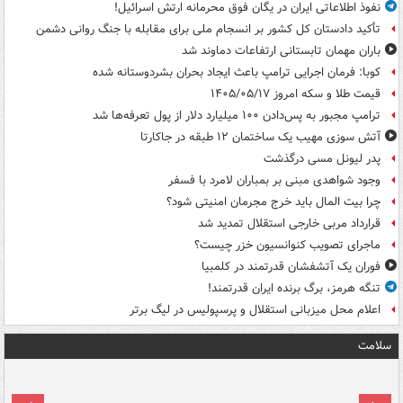
نفوذ اطلاعاتی ایران در یگان فوق محرمانه ارتش اسرائیل!
تأکید دادستان کل کشور بر انسجام ملی برای مقابله با جنگ روانی دشمن
باران مهمان تابستانی ارتفاعات دماوند شد
کوبا: فرمان اجرایی ترامپ باعث ایجاد بحران بشردوستانه شده
قیمت طلا و سکه امروز ۱۴۰۵/۰۵/۱۷
ترامپ مجبور به پس‌دادن ۱۰۰ میلیارد دلار از پول تعرفه‌ها شد
آتش سوزی مهیب یک ساختمان ۱۲ طبقه در جاکارتا
پدر لیونل مسی درگذشت
وجود شواهدی مبنی بر بمباران لامرد با فسفر
چرا بیت المال باید خرج مجرمان امنیتی شود؟
قرارداد مربی خارجی استقلال تمدید شد
ماجرای تصویب کنوانسیون خزر چیست؟
فوران یک آتشفشان قدرتمند در کلمبیا
تنگه هرمز، برگ برنده ایران قدرتمند!
اعلام محل میزبانی استقلال و پرسپولیس در لیگ برتر
سلامت