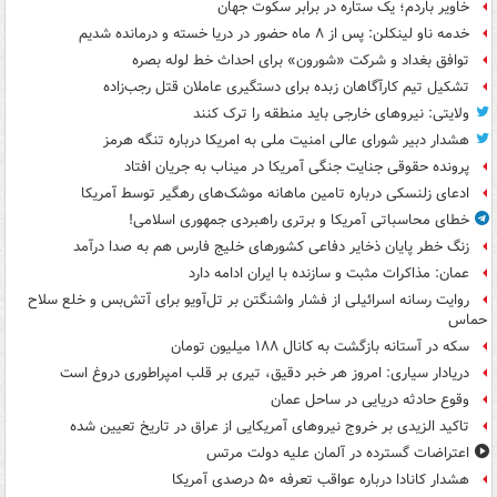
خاویر باردم؛ یک ستاره در برابر سکوت جهان
خدمه ناو لینکلن: پس از ۸ ماه حضور در دریا خسته و درمانده‌ شدیم
توافق بغداد و شرکت «شورون» برای احداث خط لوله بصره
تشکیل تیم کارآگاهان زبده برای دستگیری عاملان قتل رجب‌زاده
ولایتی: نیروهای خارجی باید منطقه را ترک کنند
هشدار دبیر شورای عالی امنیت ملی به امریکا درباره تنگه هرمز
پرونده حقوقی جنایت جنگی آمریکا در میناب به جریان افتاد
ادعای زلنسکی درباره تامین ماهانه موشک‌های رهگیر توسط آمریکا
خطای محاسباتی آمریکا و برتری راهبردی جمهوری اسلامی!
زنگ خطر پایان ذخایر دفاعی کشورهای خلیج فارس هم به صدا درآمد
عمان: مذاکرات مثبت و سازنده با ایران ادامه دارد
روایت رسانه اسرائیلی از فشار واشنگتن بر تل‌آویو برای آتش‌بس و خلع سلاح
حماس
سکه در آستانه بازگشت به کانال ۱۸۸ میلیون تومان
دریادار سیاری: امروز هر خبر دقیق، تیری بر قلب امپراطوری دروغ است
وقوع حادثه دریایی در ساحل عمان
تاکید الزیدی بر خروج نیروهای آمریکایی از عراق در تاریخ تعیین شده
اعتراضات گسترده در آلمان علیه دولت مرتس
هشدار کانادا درباره عواقب تعرفه ۵۰ درصدی آمریکا