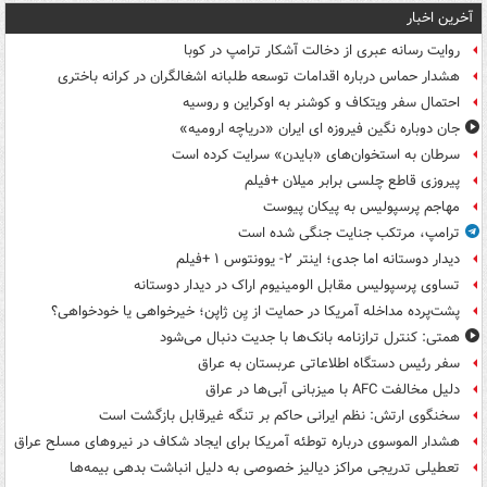
آخرین اخبار
روایت رسانه عبری از دخالت آشکار ترامپ در کوبا
هشدار حماس درباره اقدامات توسعه طلبانه اشغالگران در کرانه باختری
احتمال سفر ویتکاف و کوشنر به اوکراین و روسیه
جان دوباره نگین فیروزه ای ایران «دریاچه ارومیه»
سرطان به استخوان‌های «بایدن» سرایت کرده است
پیروزی قاطع چلسی برابر میلان +فیلم
مهاجم پرسپولیس به پیکان پیوست
ترامپ، مرتکب جنایت جنگی شده است
دیدار دوستانه اما جدی؛ اینتر ۲- یوونتوس ۱ +فیلم
تساوی پرسپولیس مقابل الومینیوم اراک در دیدار دوستانه
پشت‌پرده مداخله آمریکا در حمایت از یِن ژاپن؛ خیرخواهی یا خودخواهی؟
همتی: کنترل ترازنامه بانک‌ها با جدیت دنبال می‌شود
سفر رئیس دستگاه اطلاعاتی عربستان به عراق
دلیل مخالفت AFC با میزبانی آبی‌ها در عراق
سخنگوی ارتش: نظم ایرانی حاکم بر تنگه غیرقابل بازگشت است
هشدار الموسوی درباره توطئه آمریکا برای ایجاد شکاف در نیروهای مسلح عراق
تعطیلی تدریجی مراکز دیالیز خصوصی به دلیل انباشت بدهی بیمه‌ها