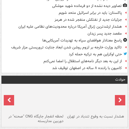
تصاویر دیده‌ نشده از دو فرمانده شهید موشکی
پاکستان: باید در برابر اسرائیل متحد شویم
جزئیات جدید از نفتکش منفجر شده در هرمز
هشدار ارشدترین ژنرال آمریکا درباره محدودیت‌های نظامی علیه ایران
مقصد جدید پسر زیدان
پاسخ معنادار هوافضای سپاه به تهدیدات آمریکایی‌ها
تاکید وزارت خارجه بر لزوم روشن شدن ابعاد جنایت تروریستی مزار شریف
حتی اوکراین هم به ترکیه حمله کرد
از این به بعد دیگر نامه‌های استقلال را امضا نمی‌کنم
کامیون با راننده ۸ ساله در اصفهان توقیف شد
حوادث
ای
هشدار نسبت به وفوع تندباد در تهران
لحظه انفجار جایگاه CNG "صحنه" در
دس
دوربین مداربسته
ات