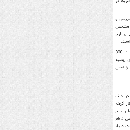
 ارتش آمریکا در
بررسی و
یک مشخص
 بیماری
 است.
وزارت دفاع روسیه همچنین فاش کرد که آمریکا چندین نمونه‌گیری از شهروندان روس را در 300
ی روسیه
 را نقض
 در خاک
ر گرفته
را برای
می قاطع
مت شما؛