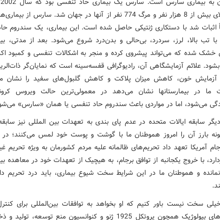
عج
باعث ابتلای بیش از 8 هزار نفر و مرگ 774 نفر از آنها در جهان شد. سارس از ب
اً اثبات شد با دستکاری ژنتیکی حاصل شده است. این بیماری، یک سندروم حا
ا تب بالا، لرز، سردرد، بی‌حالی و بدن‌درد شروع می‌شود. بعد از مدتی، بیم
 خشک شده که می‌تواند پیشروی کرده و منجر به اشکالات تنفسی و کمبود اک
شود. علائم آزمایشگاهی آن، رادیوگرافی قفسه‌سینه است که نمایان‌گر ذات‌الر
آزمایش خون، کاهش میزان پلاکت و کاهش گلبول‌های سفید را نشان می
 ما در بیمارستانها نشان می‌دهد در معمولی‌ترین حالت ویروس کرونا
گی می‌شود، اما در مواردی باعث سندروم حاد تنفسی یا همان «سارس» می‌شو
یگر سابقه ایالات متحده در عدم پای بندی به تعهدات بین المللی نیز سابق
نه بارز آن را امروز هموطنان ما با گوشت و پوست خود لمس می‌کنند؛ در 
ام آمریکا تعهد داد تحریم‌های ظالمانه علیه مردم کشورمان به ویژه تحریم غی
ردارد، با خروج یکجانبه از توافق برجام، به هیچیک از تعهدات خود در معاهده بی
نمانده و هموطنان ما در این شرایط سخت شیوع بیماری، باید درد تحریم دارو
د.
 خیلی سخت نیست باور کنیم که او بخواهد به توافقات بین‌المللی برای کنتر
جنگ‌افزارهای بیولوژیک همچون پروتکل 1925 ژنو و کنوانسیون منع توسعه، تولی