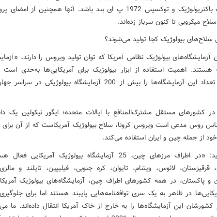
تسلیحات باکتریولوژیک و توکسینی 1972 پ ای بند باشد. آنها همچنین از امض
ح میکروبی تا کنون سرباز زده‌اند.
ین سلاح‌های بیولوژیک کجا تولید می‌شوند؟
 آزمایشگاه‌های بیولوژیک نظامی آمریکا که توان تولید ویروس را دارند، «آزمای
رجه 4» هستند. اهمیت استفاده از ابزار بیولوژیک برای آمریکایی‌ها به‌حدی است
برآوردها تعداد این آزمایشگاه‌ها را بیش از 200 آزمایشگاه بیولوژیکی در س
در کشورهای مستقل مشترک‌المنافع با ایالات متحده؛ ایگور نیکولین یک دا
س روس مدعی است ویروس کرونا، سلاح بیولوژیک آمریکاست که از آن برای ک
د از جمله چین و ایران استفاده می‌کند.
او می‌گوید: «در اطراف مرزهای چین، 25 آزمایشگاه بیولوژیک آمریکایی ف
، قرقیزستان، لائوس، ویتنام، تایوان، کره جنوبی، فیلیپین، تایلند و مالز
ن و پاکستان، در همه کشورهای اطراف چین، آزمایشگاه‌های بیولوژیک آمریکا
یکایی‌ها در ظاهر به یک سری توافقنامه‌هایی پایبند هستند اما برای جلوگیری
کشورشان این آزمایشگاه‌ها را به خارج از خاک آمریکا انتقال داده‌اند. ما می‌