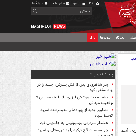
RSS
آرشیو
تماس با ما
دربارهٔ ما
MASHREGH
NEWS
یلم
دیدگاه
پیوندها
بازار
اپ
پربازدیدترین ها
پدر شاهرودی پس از قتل پسرش، جسد را در
چاه مخفی کرد
سامانه ضد موشکی لیزری؛ از بلوف سیاسی تا
واقعیت میدانی
تصاویر جدید از پهپادهای منهدم‌شده آمریکا
توسط سپاه
هشدار سرمربی پرسپولیس به جاسوس تیم
یه، آسم
چرا محمد صلاح ترکیه را به عربستان و آمریکا
ترجیح داد