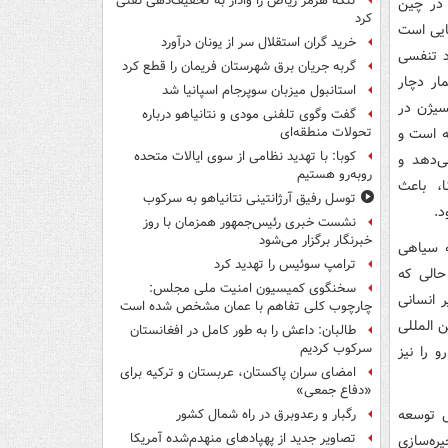
تنگه هرمز ریاض را وادار به تخفیف‌دهی نفتی
یب آن به بیماری سارس است. سارس یک بیماری حاد تنفسی بود که سال 2002 در چین
کرد
یماری‌هایی است
خرید گران استقلال سر از یونان درآورد
د تنفسی
گربه جریان برق شهرستان فریمان را قطع کرد
ار دچار
استانبول میزبان سوپرجام اسپانیا شد
سیژن در
گفت وگوی تلفنی مودی و نتانیاهو درباره
یه است و
تحولات منطقه‌ای
کوبا: با تهدید نظامی از سوی ایالات متحده
‌دهد و
روبه‌رو هستیم
، باعث
توسل رفیق آرژانتینی نتانیاهو به سرکوب
د.
نشست خبری رئیس‌جمهور همزمان با روز
خبرنگار برگزار می‌شود
ه سیاهی
ترامپ سوئیس را تهدید کرد
حالی که
سخنگوی کمیسیون امنیت ملی مجلس:
ر انسانی
چارچوب کلی تفاهم با عمان مشخص شده است
ن المللی
طالبان: داعش را به طور کامل در افغانستان
سرکوب کردیم
 را نیز
امضای سران پاکستان، عربستان و ترکیه برای
«دفاع جمعی»
ل توسعه
رگبار و رعدوبرق در راه شمال کشور
تصاویر جدید از پهپادهای منهدم‌شده آمریکا
د و ذخیره‌سازی