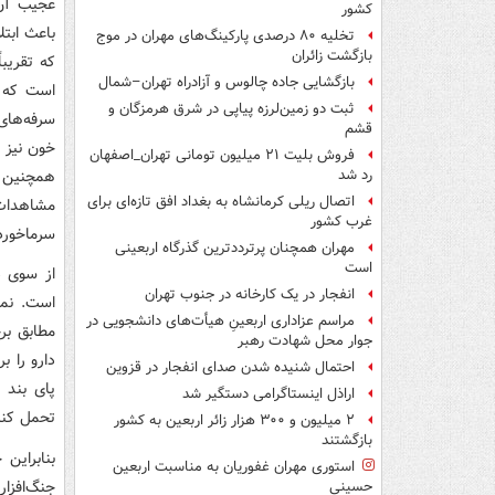
کشور
تخلیه ۸۰ درصدی پارکینگ‌های مهران در موج
بازگشت زائران
که تقریب
بازگشایی جاده چالوس و آزادراه تهران–شمال
است که ب
ثبت دو زمین‌لرزه پیاپی در شرق هرمزگان و
سرفه‌های
قشم
خون نیز ب
فروش بلیت ۲۱ میلیون تومانی تهران_اصفهان
همچنین 
رد شد
اتصال ریلی کرمانشاه به بغداد افق تازه‌ای برای
مشاهدات
غرب کشور
سرماخورد
مهران همچنان پرترددترین گذرگاه اربعینی
است
از سوی د
انفجار در یک کارخانه در جنوب تهران
است. نمو
مراسم عزاداری اربعینِ هیأت‌های دانشجویی در
مطابق برج
جوار محل شهادت رهبر
دارو را ب
احتمال شنیده شدن صدای انفجار در قزوین
پای بند 
اراذل اینستاگرامی دستگیر شد
تحمل کنن
۲ میلیون و ۳۰۰ هزار زائر اربعین به کشور
بازگشتند
بنابراین
استوری مهران غفوریان به مناسبت اربعین
حسینی