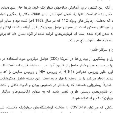
 آنکه این کشور، برای آزمایش سلاحهای بیولوژیک خود، بارها جان شهروندان آ
را نیز به خطر انداخته است. تنها به عنوان نمونه در سال 2008، د
اذعان کرد که به‌علت آزمایش‌های پروژه 112 که در سال 1962 اجرا شده
ار غیرنظامی ممکن است در معرض عوامل بیولوژیکی قرار گرفته باشند؛ ارتش ا
ه شدن افراد شده است اما آزمایش‌های گرفته‌ شده از افراد نشان داد که برخی 
 بیماری‌های عفونی رنج می‌برند.
ن و سرکار خانم؛
مرکز کنترل و پیشگیری از بیماری‌ها در آمریکا (CDC) عوامل میکروبی مورد اس
ویروس‌هایی نظیر ویروس آنفولانزا (H1N1 )، ویروس HIV و ویروس س
تنفسی شدید ایجاد می‌کند را در دسته C قرار داده است. این دسته شامل میکر
 شدیداً بیماریزایی هستند که به خاطر در دسترس بودن و قدرت تکثیر و انتشا
د با فناوری‌های زیستی طوری تغییر یابند که به عنوان ارگانیسم‌های مرگبار
بیولوژیک قابل استفاده شوند.
یکی از دلایلی که می‌توان COVID-19 را ساخت آزمایشگاه‌های بیولوژیک دانس