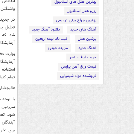
بهترین هتل های استانبول
واشنگتن 
رزرو هتل استانبول
در جدیدت
بهترین جراح بینی ترمیمی
تحلیل پر
آهنگ های جدید
دانلود آهنگ جدید
شد که آم
پرشین هتل
ثبت نام بیمه اربعین
آزمایشگا
آهنگ جدید
مزایده خودرو
خرید بلیط استخر
آزمایشگا
قیمت ورق آهن پرایس
استفاده 
فروشنده مواد شیمیایی
تمام کنو
عالیجنابا
با توجه 
سرزمین ش
شود. تصم
آیندگان 
برای تخر