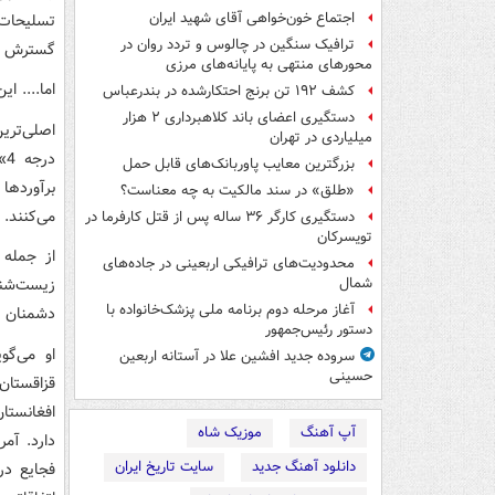
اجتماع خون‌خواهی آقای شهید ایران
ترافیک سنگین در چالوس و تردد روان در
گسترش سلا
محورهای منتهی به پایانه‌های مرزی
اما.... ا
کشف ۱۹۲ تن برنج احتکارشده در بندرعباس
دستگیری اعضای باند کلاهبرداری ۲ هزار
اصلی‌ترین
میلیاردی در تهران
د
بزرگترین معایب پاوربانک‌های قابل حمل
«طلق» در سند مالکیت به چه معناست؟
می‌کنند.
دستگیری کارگر ۳۶ ساله پس از قتل کارفرما در
تویسرکان
از جمله 
محدودیت‌های ترافیکی اربعینی در جاده‌های
زیست‌شنا
شمال‌
آغاز مرحله دوم برنامه ملی پزشک‌خانواده با
دشمنان خو
دستور رئیس‌جمهور
سروده جدید افشین علا در آستانه اربعین
حسینی
قزاقستان
افغانستا
آپ آهنگ
موزیک شاه
دارد. آمر
دانلود آهنگ جدید
سایت تاریخ ایران
فجایع در 