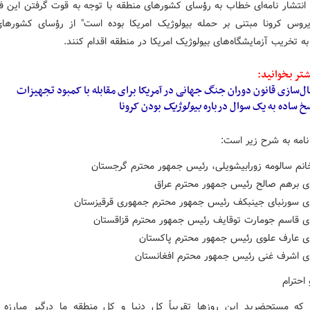
ا انتشار نامه‌ای خطاب به رؤسای کشورهای منطقه با توجه به قوت گرفتن این ف
روس کرونا مبتنی بر حمله بیولوژیک امریکا بوده است" از رؤسای کشورها
ه تخریب آزمایشگاه‌های بیولوژیک امریکا در منطقه اقدام کنند.
تر بخوانید:
ل‌سازی قانون دوران جنگ جهانی در آمریکا برای مقابله با کمبود تجهیزات
خ ساده به یک سوال درباره
بیولوژیک
بودن کرونا
نامه به شرح زیر است:
انم سالومه زورابیشویلی، رئیس جمهور محترم گرجستان
ی برهم صالح رئیس جمهور محترم عراق
ی سورنبای جینبکف رئیس جمهور محترم جمهوری قرقیزستان
ی قاسم جومارت توقایف رئیس جمهور محترم قزاقستان
ی عارف علوی رئیس جمهور محترم پاکستان
ی اشرف غنی رئیس جمهور محترم افغانستان
 احترام
 که مستحضرید این روزها تقریباً کل دنیا و کل منطقه ما درگیر مبارزه 