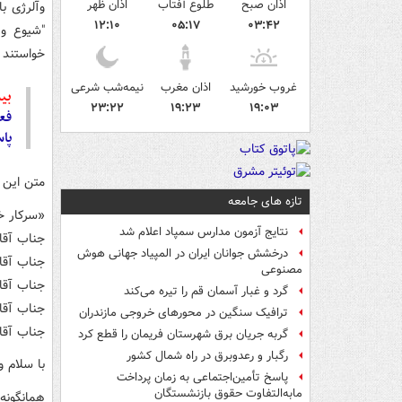
اذان صبح
طلوع آفتاب
اذان ظهر
وآلرژی ب
۱۲:۱۰
۰۵:۱۷
۰۳:۴۲
"شیوع وی
خواستند ب
غروب خورشید
اذان مغرب
نیمه‌شب شرعی
بیش
۲۳:۲۲
۱۹:۲۳
۱۹:۰۳
فعا
پاس
متن این 
تازه های جامعه
«سرکار خ
نتایج آزمون مدارس سمپاد اعلام شد
جناب آقا
درخشش جوانان ایران در المپیاد جهانی هوش
جناب آقا
مصنوعی
جناب آقا
گرد و غبار آسمان قم را تیره می‌کند
جناب آقا
ترافیک سنگین در محورهای خروجی مازندران
جناب آقا
گربه جریان برق شهرستان فریمان را قطع کرد
رگبار و رعدوبرق در راه شمال کشور
با سلام و
پاسخ تأمین‌اجتماعی به زمان پرداخت
مابه‌التفاوت حقوق بازنشستگان
همانگونه