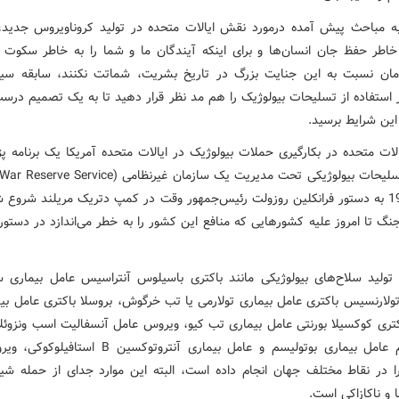
به مباحث پیش آمده درمورد نقش ایالات متحده در تولید کروناویروس جدید
اطر حفظ جان انسان‌ها و برای اینکه آیندگان ما و شما را به خاطر سکوت 
مان نسبت به این جنایت بزرگ در تاریخ بشریت، شماتت نکنند، سابقه سیاه
 استفاده از تسلیحات بیولوژیک را هم مد نظر قرار دهید تا به یک تصمیم درس
این شرایط برسید.
الات متحده در بکارگیری حملات بیولوژیک در ایالات متحده آمریکا یک برنامه 
سال 1942 به دستور فرانکلین روزولت رئیس‌جمهور وقت در کمپ دتریک مریلند شروع 
نگ تا امروز علیه کشورهایی که منافع این کشور را به خطر می‌اندازد در دستور 
ا تولید سلاح‌های بیولوژیکی مانند باکتری باسیلوس آنتراسیس عامل بیماری سی
 تولارنسیس باکتری عامل بیماری تولارمی یا تب خرگوش، بروسلا باکتری عامل بی
کتری کوکسیلا بورنتی عامل بیماری تب کیو، ویروس عامل آنسفالیت اسب ونزوئل
بوتولینیوم عامل بیماری بوتولیسم و عامل بیماری آنتروتوکسین B 
ا در نقاط مختلف جهان انجام داده است، البته این موارد جدای از حمله شیم
 و ناکازاکی است.