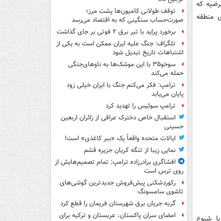
رضیه که
توقف طولانی کامیون‌ها پشت مرز؛
ی منطقه
صورت‌حساب سنگینی که به اقتصاد می‌رسد
برخورد پراید با تیر برق ۲ فوتی بر جای گذاشت
تلگراف: جنگ علیه ایران ممکن است به یکی از
اشتباهات تاریخ تبدیل شود
سوخو۳۵ با این موشک‌ها به ناوهای‌جنگی
حمله می‌کند
ترامپ: فکر می‌کنم جنگ با ایران خیلی زود
پایان می‌یابد
ترامپ سوئیس را تهدید کرد
استقبال خاص دخترک عراقی از زائران اربعین
حسینی
ایالات متحده واقعاً یک «ببر کاغذی» است!
نمایی زیبا از تنگه کریان جزیره قشم
افشاگری برادرزاده ترامپ: تمام تصمیم‌هایش از
روی ترس است
رکوردشکنی پیش‌فروش جدیدترین گوشی‌های
تاشوی سامسونگ
گربه جریان برق شهرستان فریمان را قطع کرد
امضای سران پاکستان، عربستان و ترکیه برای
با شیوع