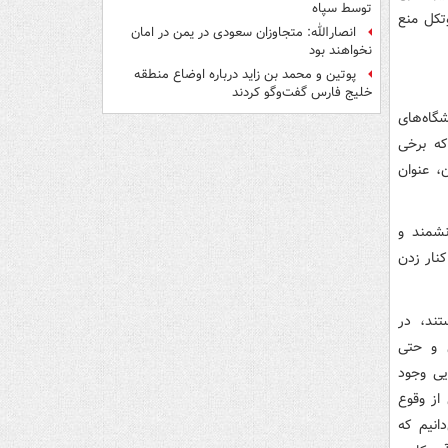
توسط سپاه
ای پروتکل منع
انصارالله: متجاوزان سعودی در یمن در امان
نخواهند بود
پوتین و محمد بن زاید درباره اوضاع منطقه
خلیج فارس گفت‌وگو کردند
شگاه‌های
 که برخی
راسر جهان، عنوان
نشمند و
نار زدن
عال هستند، در
ی و حتی
یی وجود
 از وقوع
دانیم که