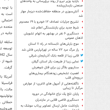
بازدید وزیر نیرو از روند برق‌رسانی به واحدهای
صنعتی بازسازی‌شده
با توجه 
آتش‌سوزی در منطقه حفاظت‌شده دیزمار مهار
است به خ
شد
احتمالی 
تشریح جزئیات تصادف ۱۲ خودرو با ۱۹ مصدوم
متحده در
شرط جدید برای بازنشستگی اعلام شد
جانبه در 
دستگیری ۶ نفر در بهشهر به اتهام تشویش
اذهان عمومی
سابقه ای
موج بارش‌های تابستانه در راه ۱۱ استان
راز مرگ مرد ۷۲ ساله در تهرانپارس فاش شد
قابی زیبا از قلعه بابک آذربایجان شرقی
شیوه از ج
نمایی زیبا از طبیعت بکر استان گیلان
گرفت.
سناریوی بلاگر زن برای قتل شوهرش
اهمیت تشخیص زودهنگام بیماری‌های
آمریکا ب
دریچه‌ای قلب
فرانسیلا
ناگفته‌هایی از آمپول های لاغری؛ از عوارض
مرگبار تا زیبایی
مالت، با
پایان تلخ یک نزاع خانوادگی در دورود
دستگیری قاضی قلابی در مازندران
حملاتی ر
بازداشت عامل ارسال تصاویر پرتاب موشک به
هیروشیما