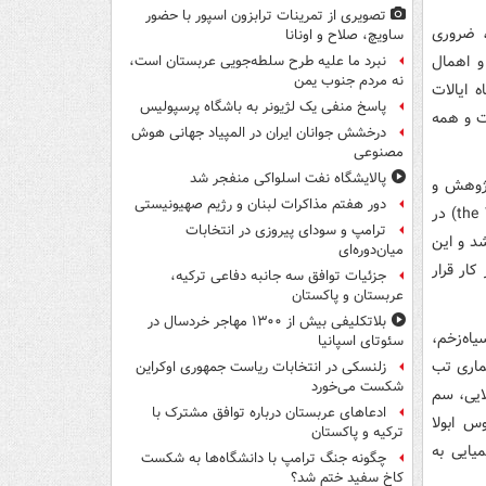
تصویری از تمرینات ترابزون اسپور با حضور
، ضروری
ساویچ، صلاح و اونانا
و اهمال
نبرد ما علیه طرح سلطه‌جویی عربستان است،
نه مردم جنوب یمن
 ایالات
پاسخ منفی یک لژیونر به باشگاه پرسپولیس
ت و همه
درخشش جوانان ایران در المپیاد جهانی هوش
مصنوعی
پالایشگاه نفت اسلواکی منفجر شد
پژوهش و
دور هفتم مذاکرات لبنان و رژیم صهیونیستی
توسعه تسلیحات بیولوژیکی تحت مدیریت یک سازمان غیرنظامی (the War Reserve Service) در
ترامپ و سودای پیروزی در انتخابات
شد و این
میان‌دوره‌ای
کار قرار
جزئیات توافق سه جانبه دفاعی ترکیه،
عربستان و پاکستان
بلاتکلیفی بیش از ۱۳۰۰ مهاجر خردسال در
اه‌زخم،
سئوتای اسپانیا
ماری تب
زلنسکی در انتخابات ریاست جمهوری اوکراین
شکست می‌خورد
ایی، سم
ادعاهای عربستان درباره توافق مشترک با
استافیلوکوکی، ویروس ابولا
ترکیه و پاکستان
یایی به
چگونه جنگ ترامپ با دانشگاه‌ها به شکست
کاخ سفید ختم شد؟