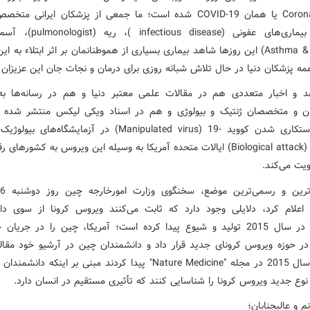
Coronaviruses یا همان 19-COVID شده است؛ ما جمعی از پزشکان ایرانی 
تخصص بیماری‌های عفونی (tious disease
(Asthma & Allergy) این روزها شاهد بیماری بسیاری از هموطنانمان بر اثر ابتلاء به
همه پزشکان دنیا در حال تلاش شبانه روزی برای درمان و نجات جان این عزیزان
د و اخبار متعددی هم در مقالات علمی معتبر دنیا و هم در رسانه‌ها به
ان و متخصصان ژنتیک و بیولوژی و هم در اسناد ویکی لیکس منتشر شده 
فرضیه دستکاری شدن کووید -19 (Manipulated virus) در آزمایشگاه‌ه
بیولوژیک (Biological attack) ایالات متحده آمریکا به وسیله این ویروس به کشورهای
ت می‌کند.
March) اعلام کرد، دلایلی وجود دارد که ثابت می‌کنند ویروس کرونا از سوی دا
آمریکایی در سال 2015 تولید و شیوع پیدا کرده است؛ آمریکا، چین را در جریان
در حوزه ویروس کرونای جدید قرار داد و دانشمندان چین در آرشیو خود مقال
شده در سال 2015 در مجله "Nature Medicine" پیدا کردند مبنی بر اینکه دان
نوع جدید ویروس کرونا را شناسایی کنند که تأثیری مستقیم در انسان دارد.
م و عالیجنابان؛