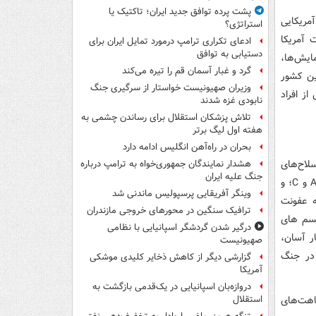
پشت پرده توافق جدید ایران؛ تاکتیک یا
مریکایی
استراتژی؟
فتر پاسخگویی دولت آمریکا
ادعای تکراری ترامپ درمورد تمایل ایران برای
دستیابی به توافق
 بود و سایر آزمایش‌ها،
گرد و غبار آسمان قم را تیره می‌کند
ین کشور
وزیران صهیونیست خواستار از سرگیری جنگ
از افراد
نابودی غزه شدند
تلاش پزشکان استقلال برای رساندن چشمی به
هفته اول لیگ برتر
بحران در راه‌آهن انگلیس ادامه دارد
تفاده در سلاح‌های
هشدار نمایندگان جمهوری‌خواه به ترامپ درباره
جنگ علیه ایران
بیولوژیک را بر حسب میزان خطر حاصل از کاربرد آنها، در سه طبقه قرار داده است: A، B و C؛ و
وینگر آفریقایی پرسپولیس ماندنی شد
ارس را که به عفونت
ترافیک سنگین در محورهای خروجی مازندران
وارگانیسم های
درگیر شدن گردشگر اسپانیایی با نظامی
ر آسان،
صهیونیست
 در جنگ
گزارشی دیگر از کاهش ذخایر کلیدی موشکی
آمریکا
دروازه‌بان اسپانیایی در یک‌قدمی بازگشت به
ت، شباهت‌های
استقلال