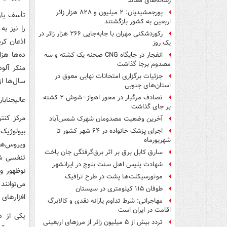
رسانه‌های معاند
پورجمشیدیان: ۲ میلیون و ۸۲۸ هزار زائر
تأسف بار
اربعین به کشور بازگشتند
رکوردشکنی مهران با جابه‌جایی ۲۶۶ هزار زائر در
یک روز
ده‌ها هز
انفجار در جایگاه CNG صحنه یک کشته و سه
مصدوم برجا گذاشت
منکر آلود
جزئیات برگزاری امتحانات نهایی معوق در
سال‌ها از
استان‌های جنوبی
تصادف مرگبار در محور اهواز–شوش ۲ کشته
عالیجنابا
بر جای گذاشت
آخرین وضعیت مصدومان شهرک شمس‌آباد
اجرای پزشک خانواده در ۶۴ شهر کشور تا
شهریورماه
سارق کابل برق بر اثر برق‌گرفتگی جان باخت
شهادت پلیس اهل سنت بلوچ در ایرانشهر
نوظهور و
موتورسیکلت‌ها پشت درِ طرح ترافیک
می‌توانن
طوفان ۱۱۵ کیلومتری در سیستان
افزارهای 
مهاجرانی: شرط تداوم یارانه نقدی و کالابرگ
اقامت در ایران است
تردد بیش از ۵ میلیون زائر از مرزهای اربعینی