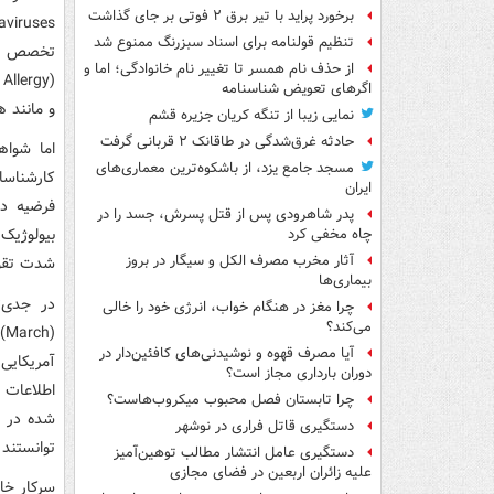
برخورد پراید با تیر برق ۲ فوتی بر جای گذاشت
تنظیم قولنامه برای اسناد سبزرنگ ممنوع شد
از حذف نام همسر تا تغییر نام خانوادگی؛ اما و
اگرهای تعویض شناسنامه
و مانند 
نمایی زیبا از تنگه کریان جزیره قشم
حادثه غرق‌شدگی در طاقانک ۲ قربانی گرفت
اما شواه
مسجد جامع یزد، از باشکوه‌ترین معماری‌های
کارشناس
ایران
پدر شاهرودی پس از قتل پسرش، جسد را در
چاه مخفی کرد
آثار مخرب مصرف الکل و سیگار در بروز
شدت تقوی
بیماری‌ها
چرا مغز در هنگام خواب، انرژی خود را خالی
می‌کند؟
(
آیا مصرف قهوه و نوشیدنی‌های کافئین‌دار در
دوران بارداری مجاز است؟
اطلاعات 
چرا تابستان فصل محبوب میکروب‌هاست؟
دستگیری قاتل فراری در نوشهر
توانستند 
دستگیری عامل انتشار مطالب توهین‌آمیز
علیه زائران اربعین در فضای مجازی
سرکار خان