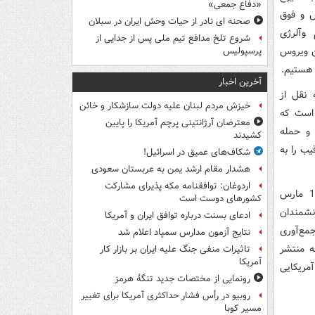
«دفاع جمعی»
متخصص و فوق
صحنه ای نادر از حیات وحش ایران در سبلان
infec )، ریه (pulmonologist)، آسم وآلرژی
شروع تلخ مدافع تیم ملی پس از جدایی از
 این ویروس
پرسپولیس
 هستیم.
آخرین اخبار
 نقل از
خیزش مردم لبنان علیه دولت سازشکار و خائن
است که
معترضان آرژانتینی پرچم آمریکا را پایین
ای بیولوژیک و حمله
کشیدند
 رقیب را به
شکاف‌های عمیق در اسرائیل!
هشدار مقام ارشد یمن به عربستان سعودی
اردوغان: توافقنامه مکه پذیرای مشارکت
در جدی‌ترین و رسمی‌ترین موضع، سخنگوی وزارت امورخارجه چین روز دوشنبه 16 مارس
کشورهای دوست است
نشمندان
ادعای بسنت درباره توافق ایران و آمریکا
 جمع‌آوری
نتایج آزمون مدارس سمپاد اعلام شد
ه منتشر
تاثیرات منفی جنگ علیه ایران بر بازار کار
آمریکا
شمندان آمریکایی
رونمایی از مختصات جدید تنگۀ هرمز
روبیو در رأس فشار حداکثری آمریکا برای تغییر
مسیر کوبا