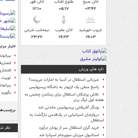
اذان صبح
طلوع آفتاب
اذان ظهر
۱۲:۱۰
۰۵:۱۷
۰۳:۴۲
غروب خورشید
اذان مغرب
نیمه‌شب شرعی
۲۳:۲۲
۱۹:۲۳
۱۹:۰۳
اخبار مرتب
بیرانوند 
انصاری
تازه های ورزش
افتخاری
توییت ج
میزبانی استقلال در آسیا به امارات می‌رسد؟
بیرانوند
پاسخ منفی یک لژیونر به باشگاه پرسپولیس
بگویید ۷۰ میلیارد پول پرسپولیس چه شد
تلاش پزشکان استقلال برای رساندن چشمی به
هفته اول لیگ برتر
وینگر آفریقایی پرسپولیس ماندنی شد
برچسب‌ها
دروازه‌بان اسپانیایی در یک‌قدمی بازگشت به
استقلال
نظر شم
خرید گران استقلال سر از یونان درآورد
استانبول میزبان سوپرجام اسپانیا شد