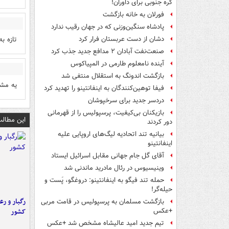
کره جنوبی برای داوران!
فورلان به خانه بازگشت
پادشاه سنگین‌وزنی که در جهان رقیب ندارد
تازه به
دشان از دست عربستان فرار کرد
صنعت‌نفت آبادان ۲ مدافع جدید جذب کرد
آینده نامعلوم طارمی در المپیاکوس
بازگشت اندونگ به استقلال منتفی شد
یه مش
فیفا توهین‌کنندگان به اینفانتینو را تهدید کرد
دردسر جدید برای سرخپوشان
بازیکنان بی‌کیفیت، پرسپولیس را از قهرمانی
این مطالب
دور کردند
بیانیه تند اتحادیه لیگ‌های اروپایی علیه
اینفانتینو
آقای گل جام جهانی مقابل اسرائیل ایستاد
وینیسیوس در رئال مادرید ماندنی شد
حمله تند فیگو به اینفانتینو: دروغگو، پَست‌ و
حیله‌گر!
رگبار و رع
بازگشت مسلمان به پرسپولیس در قامت مربی
کشور
+عکس
تیم جدید امید عالیشاه مشخص شد +عکس