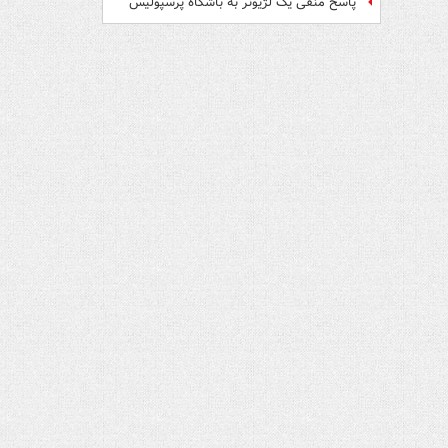
پاسخ منفی یک لژیونر به باشگاه پرسپولیس