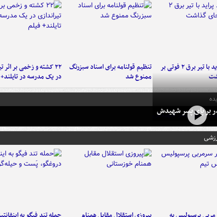
برخورد پراید با تیر برق ۲ فوتی بر
تنظیم قولنامه برای اسناد سبزرنگ
۲۲ کشته و زخمی بر اثر ت
شت
ممنوع شد
در یک مدرسه در تایلند+ 
ده
در بر پای پسر شهیدش
رزشی
ربی پرسپولیس به
پیروزی استقلال مقابل همنام
حمله تند فیگو به اینفانتین