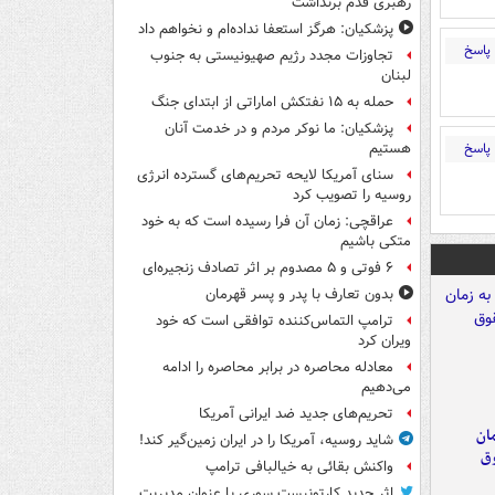
رهبری قدم برنداشت
پزشکیان: هرگز استعفا نداده‌ام و نخواهم داد
پاسخ
تجاوزات مجدد رژیم صهیونیستی به جنوب
لبنان
حمله به ۱۵ نفتکش‌ اماراتی از ابتدای جنگ
پزشکیان: ما نوکر مردم و در خدمت آنان
پاسخ
هستیم
سنای آمریکا لایحه تحریم‌های گسترده انرژی
روسیه را تصویب کرد
عراقچی: زمان آن فرا رسیده است که به خود
متکی باشیم
۶ فوتی و ۵ مصدوم بر اثر تصادف زنجیره‌ای
بدون تعارف با پدر و پسر قهرمان
ترامپ التماس‌کننده توافقی است که خود
ویران کرد
معادله محاصره در برابر محاصره را ادامه
می‌دهیم
تحریم‌های جدید ضد ایرانی آمریکا
مان
شاید روسیه، آمریکا را در ایران زمین‌گیر کند!
وق
واکنش بقائی به خیالبافی ترامپ
اثر جدید کارتونیست سوری با عنوان مدیریت