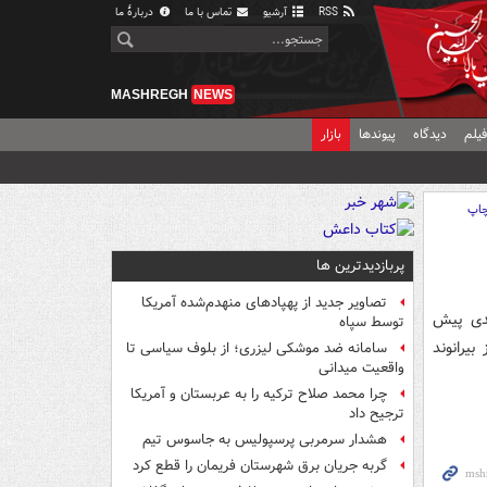
RSS
آرشیو
تماس با ما
دربارهٔ ما
MASHREGH
NEWS
یلم
دیدگاه
پیوندها
بازار
اپ
پربازدیدترین ها
تصاویر جدید از پهپادهای منهدم‌شده آمریکا
ی پیش
توسط سپاه
بیرانوند
سامانه ضد موشکی لیزری؛ از بلوف سیاسی تا
واقعیت میدانی
چرا محمد صلاح ترکیه را به عربستان و آمریکا
ترجیح داد
هشدار سرمربی پرسپولیس به جاسوس تیم
گربه جریان برق شهرستان فریمان را قطع کرد