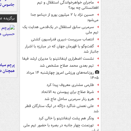
ماجرای خواهرخواندگی استقلال و تیم
جاسوس تی
افغانستانی چه بود؟
حسین نژاد با ۲ میلیون یورو از دینامو جدا
برگزیده 
می‌شود
سرمربی سابق استقلال در یک‌قدمی هدایت یک
تیم ملی
انتصاب سرپرست دبیری فدراسیون کشتی
گفت‌وگو با قهرمان جهان که در مبارزه با اشرار
جانباز شد
نشست اضطراری اینفانتینو با مدیران ارشد فیفا
پرچم سیاه
تیم بعدی محمد صلاح مشخص شد
همچنان در
روزنامه‌های ورزشی امروز چهارشنبه ۱۴ مرداد
۱۴۰۵
طارمی مشتری معروف پیدا کرد
شرط صلاح برای پیوستن به الاتحاد
هرو رنار سرمربی ساحل عاج شد
علی نعمتی شاگرد دژاگه در لیگ ستارگان قطر
شد
ونگر هم پشت اینفانتینو را خالی کرد
تورنمنت چهار جانبه در بصره با حضور تیم ملی
ایران