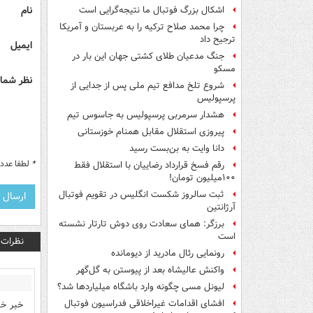
نام
اشکال بزرگ فوتبال ما نتیجه‌گرایی است
چرا محمد صلاح ترکیه را به عربستان و آمریکا
ترجیح داد
ایمیل
جنگ مدعیان طلای کشتی جهان این بار در
مسکو
نظر شما 
شروع تلخ مدافع تیم ملی پس از جدایی از
پرسپولیس
هشدار سرمربی پرسپولیس به جاسوس تیم
پیروزی استقلال مقابل همنام خوزستانی
دانا وایت به بن‌بست رسید
*
لطفا عدد م
رقم فسخ قرارداد رضاییان با استقلال فقط
۱۰۰میلیون تومان!
ثبت سالروز شکست انگلیس در تقویم فوتبال
آرژانتین
برزگر: همای سعادت روی دوش تارتار نشسته
است
نظرات
رونمایی رئال مادرید از دیومانده
واکنش عالیشاه بعد از پیوستن به گل‌گهر
لیونل مسی چگونه وارد باشگاه میلیاردها شد؟
افشای اقدامات غیراخلاقی فدراسیون فوتبال
خبر خی