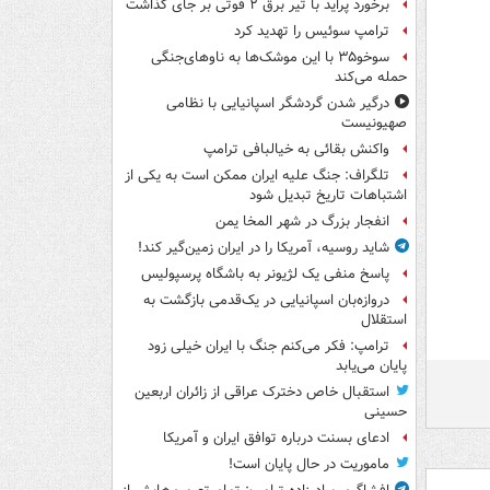
برخورد پراید با تیر برق ۲ فوتی بر جای گذاشت
ترامپ سوئیس را تهدید کرد
سوخو۳۵ با این موشک‌ها به ناوهای‌جنگی
حمله می‌کند
درگیر شدن گردشگر اسپانیایی با نظامی
صهیونیست
واکنش بقائی به خیالبافی ترامپ
تلگراف: جنگ علیه ایران ممکن است به یکی از
اشتباهات تاریخ تبدیل شود
انفجار بزرگ در شهر المخا یمن
شاید روسیه، آمریکا را در ایران زمین‌گیر کند!
پاسخ منفی یک لژیونر به باشگاه پرسپولیس
دروازه‌بان اسپانیایی در یک‌قدمی بازگشت به
استقلال
ترامپ: فکر می‌کنم جنگ با ایران خیلی زود
پایان می‌یابد
استقبال خاص دخترک عراقی از زائران اربعین
حسینی
ادعای بسنت درباره توافق ایران و آمریکا
ماموریت در حال پایان است!