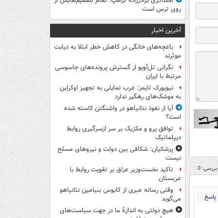
افشاگری برادرزاده ترامپ: تمام تصمیم‌هایش از
روی ترس است
آخرین اخبار
باغچه‌های خانگی در کاهش خطر ابتلا به دیابت
موثرند
نگرانی تل‌آویو از گسترش پرونده‌های جاسوسی
مرتبط با ایران
نیویورک تایمز: غرب تمایلی به تجهیز اوکراین
به موشک‌های رهگیر ندارد
آیا از نفوذ نتانیاهو در واشنگتن کاسته شده
است؟
توافق پرو و مکزیک بر سر ازسرگیری روابط
دیپلماتیک
پزشکیان: شکافی بین دولت و نیروهای مسلح
نیست
بررسی: 0
تاکید نخست‌وزیر عراق بر تقویت روابط با
عربستان
وقتی رسانه عبری از کابوس بنیامین نتانیاهو
پاسخ
می‌گوید
هیچ دولتی به اندازۀ ما در جهت سیاست‌های