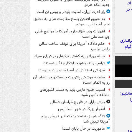
جدید تنگه هرمز
راز قدرت ایران، امنیت پایدار و بومی آن است!
به تعویق افتادن پاسخ مقاومت عراق به تجاوز
اخیر آمریکایی سعودی
اظهارات وزیر خزانه‌داری آمریکا با مواضع قبلی
وی متناقض است
یراندازی
حکم دادگاه آمریکا برای توقف ساخت سالن
فیلم
رقص ترامپ
حمله پهپادی به کشتی ترکیه‌ای در دریای سیاه
ترامپ و نتانیاهو جنایتکار جنگی هستند!
میزبانی استقلال در آسیا به امارات می‌رسد؟
سامانه موشکی پاتریوت چیست و چرا ذخایر آن
رو به اتمام است؟
امنیت خلیج فارس باید به دست کشورهای
منطقه تأمین شود
بارش باران در فاروج خراسان شمالی
انفجار بزرگ در شهر المخا یمن
تنگه هرمز به نماد یک تحقیر تاریخی برای
آمریکا تبدیل شد!
ماموریت در حال پایان است!
و: