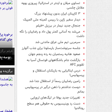
تساوی میلان و اینتر در استرالیا/ پیروزی یووه
مقابل چلسی
۳ کاپیتان ایران بدون پیشنهاد بزرگ
دیدار سفیر ژاپن با رییس کمیته ملی المپیک
جنجال جدید نیمار در برزیل +فیلم
می‌شد به آسانی کمتر پول داد و رضاییان را نگه
داشت
جای گذا
سرمربی تیم ملی عراق ماندنی شد
جلسه سرنوشت‌ساز بارسلونا برای جذب آلوارز
فیلم برگزی
صعود هانیه رستمیان به رده پنجم جهان
بوسه‌ پ
بازگشت جام باشگاههای فوتسال آسیا به
تقویم AFC
درس ایتالیایی‌ به بازیکنان استقلال و
برگزیده و
پرسپولیس!
رامین رضاییان رسماً از استقلال جدا شد
دوست نداشتم با ذهن درگیر در پرسپولیس
بمانم
تغییرات جدید یوفا در لیگ‌های اروپایی
دست رد وینیسیوس به حقوقی هم سطح
رونالدو!
هشدار سرم