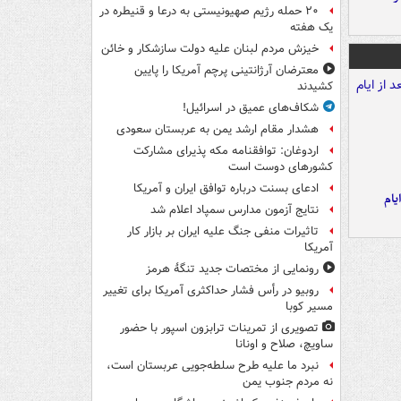
۲۰ حمله رژیم صهیونیستی به درعا و قنیطره در
یک هفته
خیزش مردم لبنان علیه دولت سازشکار و خائن
معترضان آرژانتینی پرچم آمریکا را پایین
کشیدند
شکاف‌های عمیق در اسرائیل!
هشدار مقام ارشد یمن به عربستان سعودی
اردوغان: توافقنامه مکه پذیرای مشارکت
کشورهای دوست است
ادعای بسنت درباره توافق ایران و آمریکا
یام
نتایج آزمون مدارس سمپاد اعلام شد
تاثیرات منفی جنگ علیه ایران بر بازار کار
آمریکا
رونمایی از مختصات جدید تنگۀ هرمز
روبیو در رأس فشار حداکثری آمریکا برای تغییر
مسیر کوبا
تصویری از تمرینات ترابزون اسپور با حضور
ساویچ، صلاح و اونانا
نبرد ما علیه طرح سلطه‌جویی عربستان است،
نه مردم جنوب یمن