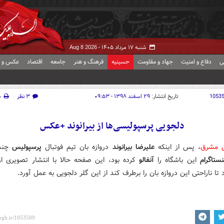
شنبه ۱۷ مرداد ۱۴۰۵ -
Aug 8 2026
ی
دفاع و امنیت
جهاد و مقاومت
حسینیه
فرهنگ و هنر
جامعه
اقتصاد
عکس و ف
1053
تاریخ انتشار:
۲۹ اسفند ۱۳۹۸ - ۰۹:۵۳
۳ نظر
چ
دلجویی پرسپولیسی‌ها از بیرانوند +عکس
ش مشرق
، پس از اینکه
علیرضا بیرانوند
دروازه بان تیم فوتبال
پرسپولیس
چند
نستاگرام
این باشگاه را
آنفالو
کرده بود، این صفحه حالا با انتشار تصویری از 
تا ناراحتی این دروازه بان را برطرف کند از این گلر دلجویی به عمل آورد.