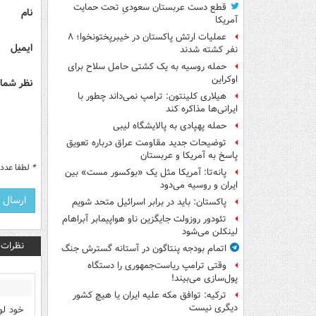
قطع دست عربستان سعودیِ تحت حمایت
نام
آمریکا
عملیات ارتش پاکستان در خیبرپختونخوا؛ ۸
ایمیل
نفر کشته شدند
حمله روسیه به یک کشتی حامل سلاح برای
اوکراین
نظر شما 
هیلاری کلینتون: ترامپ نمی‌داند چطور با
ایرانی‌ها مذاکره کند
حمله پهپادی به پالایشگاه لیبی
توضیحات جدید مقاومت عراق درباره تعویق
پاسخ به آمریکا و عربستان
*
لطفا عدد م
پانه‌تا: آمریکا مثل یک «بوکسور مست» بین
ایران و روسیه می‌دود
پاکستان: باید در برابر اسرائیل متحد شویم
تئودور روزولت جایگزین ناو هواپیمابر آبراهام
لینکلن می‌شود
نظرات
اتمام بودجه پنتاگون در آستانه گسترش جنگ
وقتی ترامپ ریاست‌جمهوری را دستگاه
پول‌سازی می‌بیند!
ترکیه: توافق مکه علیه ایران یا هیچ کشور
دیگری نیست
خود لو