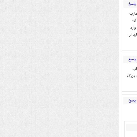
پاسخ
 از مارب
به سوی صنعا پیشروی شده 2- مگر الان حدیده آتش بس است همه روزه بمباران نمی شود 3-
ارد
د از
پاسخ
اب
 بزرگ
پاسخ