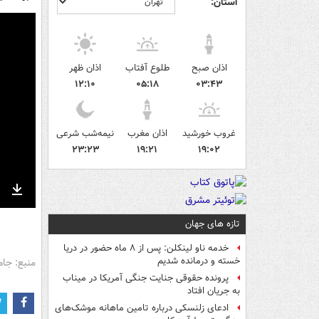
استان:
اذان صبح
طلوع آفتاب
اذان ظهر
۱۲:۱۰
۰۵:۱۸
۰۳:۴۳
غروب خورشید
اذان مغرب
نیمه‌شب شرعی
۲۳:۲۳
۱۹:۲۱
۱۹:۰۲
nter
Download
ullscreen
تازه های جهان
خدمه ناو لینکلن: پس از ۸ ماه حضور در دریا
خسته و درمانده‌ شدیم
منبع: جام
پرونده حقوقی جنایت جنگی آمریکا در میناب
به جریان افتاد
ادعای زلنسکی درباره تامین ماهانه موشک‌های