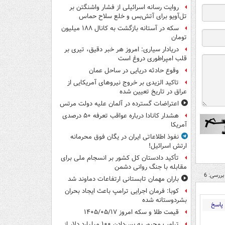
روایت رسانه اسرائیلی از فشار واشنگتن بر
تل‌آویو برای آتش‌بس و خلع سلاح حماس
سکه در آستانه بازگشت به کانال ۱۸۸ میلیون
تومان
دریادار سیاری: امروز هر خبر دقیق، تیری بر
قلب امپراطوری دروغ است
وقوع حادثه دریایی در ساحل عمان
تاکید الزیدی بر خروج نیروهای آمریکایی از
عراق در تاریخ تعیین شده
اعتراضات گسترده در آلمان علیه دولت مرتس
هشدار کانادا درباره عواقب تعرفه ۵۰ درصدی
آمریکا
نفوذ اطلاعاتی ایران در یگان فوق محرمانه
ارتش اسرائیل!
تأکید دادستان کل کشور بر انسجام ملی برای
مقابله با جنگ روانی دشمن
بررسی: 6
باران مهمان تابستانی ارتفاعات دماوند شد
کوبا: فرمان اجرایی ترامپ باعث ایجاد بحران
بشردوستانه شده
پاسخ
قیمت طلا و سکه امروز ۱۴۰۵/۰۵/۱۷
ترامپ مجبور به پس‌دادن ۱۰۰ میلیارد دلار از