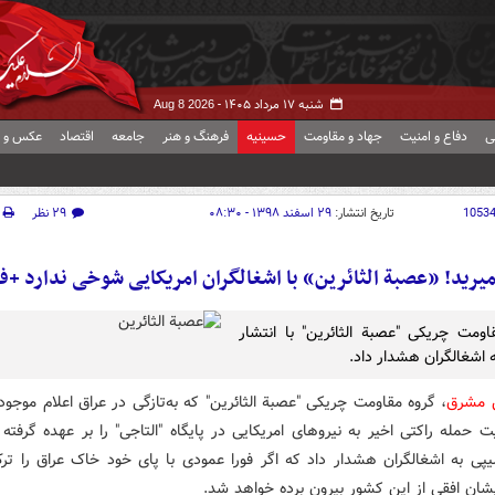
شنبه ۱۷ مرداد ۱۴۰۵ -
Aug 8 2026
ی
دفاع و امنیت
جهاد و مقاومت
حسینیه
فرهنگ و هنر
جامعه
اقتصاد
عکس و ف
1053
تاریخ انتشار:
۲۹ اسفند ۱۳۹۸ - ۰۸:۳۰
۲۹ نظر
یرید! «عصبة الثائرین» با اشغالگران امریکایی شوخی ندارد +ف
اومت چریکی "عصبة الثائرین" با انتشار
ه اشغالگران هشدار داد.
ش مشرق
، گروه مقاومت چریکی "عصبة الثائرین" که به‌تازگی در عراق اعلام موجو
 حمله راکتی اخیر به نیروهای امریکایی در پایگاه "التاجی" را بر عهده گرفته
لیپی به اشغالگران هشدار داد که اگر فورا عمودی با پای خود خاک عراق را ترک
یشان افقی از این کشور بیرون برده خواهد شد.