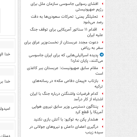
افشای رسوایی جاسوسی سازمان ملل برای
رژیم صهیونیستی
تحلیلگر یمنی: تحرکات سعودی‌ها به دقت
رصد می‌شود
اقدام ۱۱ سناتور آمریکایی برای توقف جنگ
علیه ایران
دعوت مجدد عربستان از نخست‌وزیر عراق برای
سفر به ریاض
خدا ال
پدیده اسرائیلی‌هایی که برای ایران جاسوسی
می‌کنند، پایان ندارد!
مقام سابق صهیونیست: عربستان ببر کاغذی
است
بازتاب «پیمان دفاعی مکه» در رسانه‌های
خدا بر
ترکیه
کدام فرضیات واشنگتن درباره جنگ با ایران
اشتباه از کار درآمد
پنتاگون دسترسی وزیر سابق نیروی هوایی
امیدوار
آمریکا را قطع کرد
هشدار پکن به توکیو: با آتش بازی نکنید
درگیری اعضای داعش و نیروهای جولانی در
سیده زینب
دمتان 