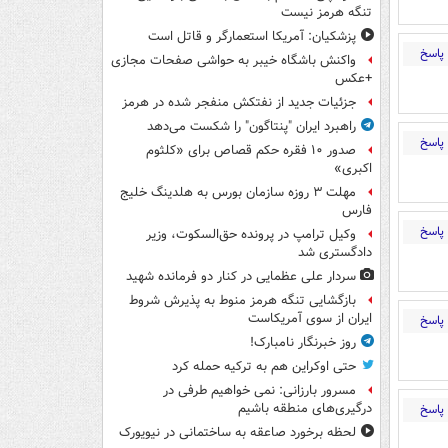
تنگه هرمز نیست
پزشکیان: آمریکا استعمارگر و قاتل است
پاسخ
واکنش باشگاه خیبر به حواشی صفحات مجازی
+عکس
جزئیات جدید از نفتکش منفجر شده در هرمز
راهبرد ایران "پنتاگون" را شکست می‌دهد
پاسخ
صدور ۱۰ فقره حکم قصاص برای «کلثوم
اکبری»
مهلت ۳ روزه سازمان بورس به هلدینگ خلیج
فارس
پاسخ
وکیل ترامپ در پرونده حق‌السکوت، وزیر
دادگستری شد
سردار علی عظمایی در کنار دو فرمانده شهید
بازگشایی تنگه هرمز منوط به پذیرش شروط
ایران از سوی آمریکاست
پاسخ
روز خبرنگار نامبارک!
حتی اوکراین هم به ترکیه حمله کرد
مسرور بارزانی: نمی خواهیم طرفی در
درگیری‌های منطقه باشیم
پاسخ
لحظه برخورد صاعقه به ساختمانی در نیویورک