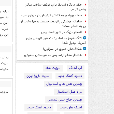
حکم دادگاه آمریکا برای توقف ساخت سالن
رقص ترامپ
حمله پهپادی به کشتی ترکیه‌ای در دریای سیاه
سامانه موشکی پاتریوت چیست و چرا ذخایر آن
الان م
رو به اتمام است؟
مارب ن
انفجار بزرگ در شهر المخا یمن
این رو
تنگه هرمز به نماد یک تحقیر تاریخی برای
آمریکا تبدیل شد!
شکاف‌های عمیق در اسرائیل!
هشدار مقام ارشد یمن به عربستان سعودی
یمنی ه
مزیت د
آپ آهنگ
موزیک شاه
حدیده 
دانلود آهنگ جدید
سایت تاریخ ایران
بهترین هتل های استانبول
تروری
رزرو هتل استانبول
بهترین جراح بینی ترمیمی
آهنگ های جدید
دانلود آهنگ جدید