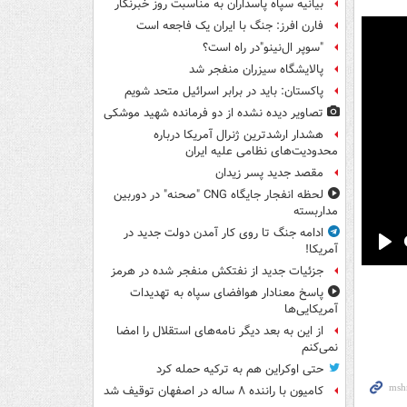
بیانیه سپاه پاسداران به مناسبت روز خبرنگار
فارن افرز: جنگ با ایران یک فاجعه است
"سوپر ال‌نینو"در راه است؟
پالایشگاه سیزران منفجر شد
پاکستان: باید در برابر اسرائیل متحد شویم
تصاویر دیده‌ نشده از دو فرمانده شهید موشکی
هشدار ارشدترین ژنرال آمریکا درباره
محدودیت‌های نظامی علیه ایران
مقصد جدید پسر زیدان
لحظه انفجار جایگاه CNG "صحنه" در دوربین
مداربسته
ادامه جنگ تا روی کار آمدن دولت جدید در
آمریکا!
Pla
جزئیات جدید از نفتکش منفجر شده در هرمز
پاسخ معنادار هوافضای سپاه به تهدیدات
آمریکایی‌ها
از این به بعد دیگر نامه‌های استقلال را امضا
نمی‌کنم
حتی اوکراین هم به ترکیه حمله کرد
کامیون با راننده ۸ ساله در اصفهان توقیف شد