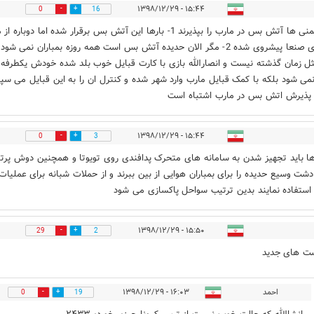
۱۵:۴۴ - ۱۳۹۸/۱۲/۲۹
0
16
نباید یمنی ها آتش بس در مارب را بپذیرند 1- بارها این آتش بس برقرار شده اما دوباره
ثل زمان گذشته نیست و انصارالله بازی با کارت قبایل خوب بلد شده خودش یکطرفه و
می شود بلکه با کمک قبایل مارب وارد شهر شده و کنترل ان را به این قبایل می سپار
 پذیرش اتش بس در مارب اشتباه است
۱۵:۴۴ - ۱۳۹۸/۱۲/۲۹
0
3
ا باید تجهیز شدن به سامانه های متحرک پدافندی روی تویوتا و همچنین دوش پرت
شت وسیع حدیده را برای بمباران هوایی از بین ببرند و از حملات شبانه برای عملیات
استفاده نمایند بدین ترتیب سواحل پاکسازی می شود
۱۵:۵۰ - ۱۳۹۸/۱۲/۲۹
29
2
ست های جدید
احمد
۱۶:۰۳ - ۱۳۹۸/۱۲/۲۹
0
19