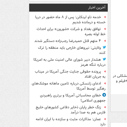
آخرین اخبار
خدمه ناو لینکلن: پس از ۸ ماه حضور در دریا
خسته و درمانده‌ شدیم
توافق بغداد و شرکت «شورون» برای احداث
خط لوله بصره
۴ متهم قتل حمیدرضا رجب‌زاده دستگیر شدند
ولایتی: نیروهای خارجی باید منطقه را ترک
کنند
هشدار دبیر شورای عالی امنیت ملی به امریکا
درباره تنگه هرمز
پرونده حقوقی جنایت جنگی آمریکا در میناب
مشکلی در
به جریان افتاد
فیلم و
ادعای زلنسکی درباره تامین ماهانه موشک‌های
رهگیر توسط آمریکا
خطای محاسباتی آمریکا و برتری راهبردی
جمهوری اسلامی!
زنگ خطر پایان ذخایر دفاعی کشورهای خلیج
فارس هم به صدا درآمد
عمان: مذاکرات مثبت و سازنده با ایران ادامه
دارد