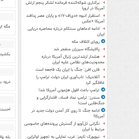
برکناری شوکه‌کننده فرمانده لشکر پنجم ارتش
آمریکا در اروپا
استقرار انبوه «دی‌اف‑۱۷» و پایان عصر پدافند
آمریکا +عکس
مگه ای
ادامه ادعاهای سنتکام درباره محاصره دریایی
ایران
رویای ائتلاف مکه
س
پالایشگاه سیزران منفجر شد
بکشید 
هشدار ارشدترین ژنرال آمریکا درباره
محدودیت‌های نظامی علیه ایران
فارن افرز: جنگ با ایران یک فاجعه است
آتلانتیک: تاب‌آوری ایران دولت ترامپ را
درود ب
غافلگیر کرد
ترامپ باعث افول هژمونی آمریکا شد!
سندرز: ترامپ نماد فساد، اقتدارگرایی و
جنگ‌طلبی است!
احسنت
ادامه جنگ تا روی کار آمدن دولت جدید در
آمریکا!
نگرانی تل‌آویو از گسترش پرونده‌های جاسوسی
مرتبط با ایران
بله واق
نیویورک تایمز: غرب تمایلی به تجهیز اوکراین