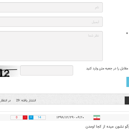
*
قابل را در جعبه متن وارد کنید
انتشار یافته: 29
در انتظار 
۰۹:۲۰ - ۱۳۹۸/۱۲/۲۹
0
14
گو نشون ميده از كجا اومدن