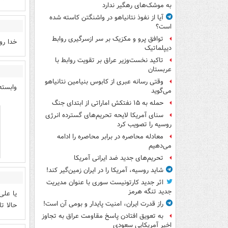
به موشک‌های رهگیر ندارد
آیا از نفوذ نتانیاهو در واشنگتن کاسته شده
است؟
توافق پرو و مکزیک بر سر ازسرگیری روابط
خدا رو
دیپلماتیک
تاکید نخست‌وزیر عراق بر تقویت روابط با
عربستان
وقتی رسانه عبری از کابوس بنیامین نتانیاهو
وابسته
می‌گوید
حمله به ۱۵ نفتکش‌ اماراتی از ابتدای جنگ
سنای آمریکا لایحه تحریم‌های گسترده انرژی
روسیه را تصویب کرد
معادله محاصره در برابر محاصره را ادامه
می‌دهیم
تحریم‌های جدید ضد ایرانی آمریکا
شاید روسیه، آمریکا را در ایران زمین‌گیر کند!
اثر جدید کارتونیست سوری با عنوان مدیریت
جدید تنگه هرمز
یا علی
راز قدرت ایران، امنیت پایدار و بومی آن است!
حالا ت
به تعویق افتادن پاسخ مقاومت عراق به تجاوز
اخیر آمریکایی سعودی