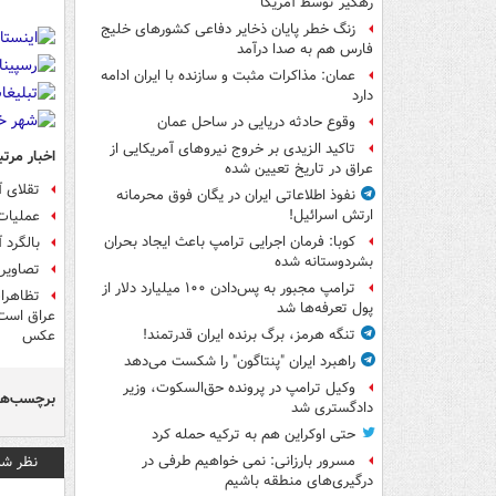
رهگیر توسط آمریکا
زنگ خطر پایان ذخایر دفاعی کشورهای خلیج
فارس هم به صدا درآمد
عمان: مذاکرات مثبت و سازنده با ایران ادامه
دارد
وقوع حادثه دریایی در ساحل عمان
تاکید الزیدی بر خروج نیروهای آمریکایی از
اخبار مرتب
عراق در تاریخ تعیین شده
تقلای آ
نفوذ اطلاعاتی ایران در یگان فوق محرمانه
ارتش اسرائیل!
عملیات 
کوبا: فرمان اجرایی ترامپ باعث ایجاد بحران
بالگرد 
بشردوستانه شده
تصاویری
ترامپ مجبور به پس‌دادن ۱۰۰ میلیارد دلار از
تظاهرات
پول تعرفه‌ها شد
عراق است 
تنگه هرمز، برگ برنده ایران قدرتمند!
عکس
راهبرد ایران "پنتاگون" را شکست می‌دهد
وکیل ترامپ در پرونده حق‌السکوت، وزیر
برچسب‌ها
دادگستری شد
حتی اوکراین هم به ترکیه حمله کرد
نظر شم
مسرور بارزانی: نمی خواهیم طرفی در
درگیری‌های منطقه باشیم