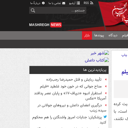
RSS
آرشیو
تماس با ما
دربارهٔ ما
MASHREGH
NEWS
یلم
دیدگاه
پیوندها
بازار
چاپ
پربازدیدترین ها
یلم
تأیید ربایش و قتل حمیدرضا رجب‌زاده
مداح جوانی که در خون خود غلطید +فیلم
استقرار انبوه «دی‌اف‑۱۷» و پایان عصر پدافند
آمریکا +عکس
دیت کرده
درگیری اعضای داعش و نیروهای جولانی در
سیده زینب
 است، با
پزشکیان: جنایات امروز واشنگتن را هم محکوم
 نکنند،
کنید