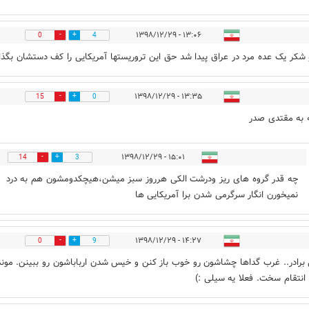
۱۳:۰۶ - ۱۳۹۸/۱۲/۲۹
0
4
 شکر یک عده مرد در عراق پیدا شد حق این تروریستها آمریکایی را کف دستشان بگذا
۱۳:۳۵ - ۱۳۹۸/۱۲/۲۹
15
0
 به مقتدی صدر
۱۵:۰۱ - ۱۳۹۸/۱۲/۲۹
14
3
چه قدر گروه های ریز ودرشت الکی هرروز سبز میشن،هیچکدومشون هم به درد
نمیخورن انگار سرگرمی شدن برا آمریکایی ها
۱۴:۲۷ - ۱۳۹۸/۱۲/۲۹
0
9
 برادر.. غرب گداها چشاشون رو خوب باز کنن و خیس شدن ارباباشون رو ببینن. موند
ا انتقام سخت. فعلا یه سیلی :)