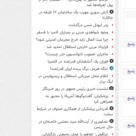
پول تعرفه‌ها شد
آتش سوزی مهیب یک ساختمان ۱۲ طبقه در
جاکارتا
پدر لیونل مسی درگذشت
وجود شواهدی مبنی بر بمباران لامرد با فسفر
چرا بیت المال باید خرج مجرمان امنیتی شود؟
پاسخ
قرارداد مربی خارجی استقلال تمدید شد
ماجرای تصویب کنوانسیون خزر چیست؟
فوران یک آتشفشان قدرتمند در کلمبیا
تنگه هرمز، برگ برنده ایران قدرتمند!
پاسخ
اعلام محل میزبانی استقلال و پرسپولیس در
لیگ برتر
نشست خبری رئیس جمهور در روز خبرنگار
پزشکیان: گفت‌وگوها آمریکا را مجبور به
پاسخ
همراهی کرد
قدردانی پزشکیان از همکاری صنوف در شرایط
سخت
تصاویری از آیت‌الله سید مجتبی خامنه‌ای در
پاسخ
حال تدریس
عراقچی: تفاهم با عمان به‌معنی بازگشایی