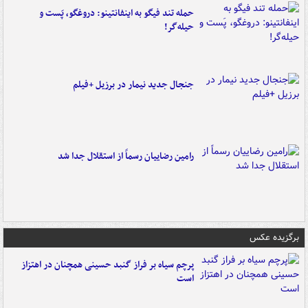
حمله تند فیگو به اینفانتینو: دروغگو، پَست‌ و
حیله‌گر!
جنجال جدید نیمار در برزیل +فیلم
رامین رضاییان رسماً از استقلال جدا شد
برگزیده عکس
پرچم سیاه بر فراز گنبد حسینی همچنان در اهتزاز
است