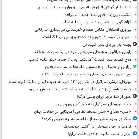
هدف قرار گرفتن اتاق‌ فرماندهی مزدوران عربستان در یمن
شکست پروژه «خاورمیانه جدید» نتانیاهو
گزافه‌گویی و لفاظی جدید ترامپ علیه ایران
پیروزی استقلال مقابل همنام خوزستانی در دیداری تدارکاتی
انفجار در حومه دمشق چند کشته و زخمی برجا گذاشت
بوسه‌ پدر بر پای پسر شهیدش
رایزنی عراقچی و همتای موریتانی خود درباره تحولات منطقه
موج تهدید علیه قضات آمریکایی پس از صدور حکم علیه ترامپ
روایتی از همدلی و همسویی ملت‌ها در مراسم اربعین
یمن: جهان به‌زودی صدای ناله سعودی‌ها را خواهد شنید
یونیفل: ارتش اسرائیل در یک روز ۱۱۳ توپ به جنوب لبنان شلیک کرده است
ترامپ: همه چیز درباره ایران به طور استثنایی خوب پیش می‌رود
عبور از خط قرمز ایران یعنی مرگ!
حمله نیروهای اسرائیلی به خبرنگار پرس‌تی‌وی
«ضربه مغزی» شدن صدها نظامی آمریکایی در حملات ایران
جنگ در جبهه لبنان بعد از تفاهم‌نامه چه تغییری کرده؟
ترامپ در حال سوختن در آتشی خودساخته
ایران را تست نکنید! جاده‌ی خشم ایران!