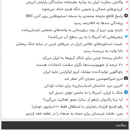
واکنش سفارت ایران به بیانیه مغرضانه نمایندگان پارلمان اتریش
کریدورهای شمالی و جنوبی تنگه هرمز حذف می‌شوند
پاسخ قاطع ملیحه محمدی به نسخه تسلیم‌طلبی روی آنتن BBC
پرشدگی سدها به ۵۸درصد رسید
بازدید وزیر نیرو از روند برق‌رسانی به واحدهای صنعتی بازسازی‌شده
زنجیرهایی که آمریکا را به زیر سطح آب می‌کشند!
تثبیت دستاوردهای نظامی ایران در مرزهای غربی در سایه جنگ رمضان
دانا وایت به بن‌بست رسید
«کمانِ پرنده» چینی برای شکار کروزها به ایران می‌آید
۷۰ درصد از صهیونیست‌ها نگران سلامت انتخابات هستند
یاوه‌گویی تولیدکننده موشک کروز اوکراینی علیه ایران
حرم امیرالمومنین محیای آخر صفر شد
آخرین نبرد «داستان اسباب‌بازی» برای نجات کودکی
جنگ با ایران، آمریکا را به دشمن جهان تبدیل کرد
آیا تینا پاکروان بازهم از ساترا مجوز فعالیت می‌گیرد؟
رقم فسخ قرارداد رضاییان با استقلال فقط ۱۰۰میلیون تومان!
یمن: نقشه عربستان برای حمله به صنعاء را در نطفه خفه کردیم
سلامت