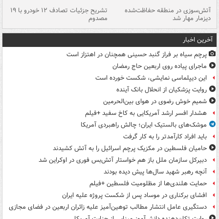
تصادف مرگبار در محور اهواز–شوش ۲
آتش‌سوزی در منطقه حفاظت‌شده
تشریح جزئیات تصادف ۱۲ خودرو با ۱۹
پا
دیزمار مهار شد
مصدوم
آخرین اخبار
پرچم سیاه بر فراز گنبد حسینی همچنان در اهتزاز است
ماجرای پیاده روی اربعین حاج رمضان
این دیپلماسی نمایشی، شکست خورده است
روایت پزشکیان از انحلال بانک آینده
شمیم خوش رضوی در هوای بین‌الحرمین
هشدار افسر ارشد آمریکایی به کاخ سفید +فیلم
موشک‌های بالستیک ایران؛ چالش راهبردی آمریکا
باید افراد کارآمدتر را به کار گرفت
حامیان فلسطین در مکزیک پرچم اسرائیل را به آتش کشیدند
دبیرکل سازمان ملل باز هم خواستار آتش‌بس فوری در اوکراین شد
آنچه رهبر شهید سال‌ها پیش دیده بودند
حمایت هلندی‌ها از مظلومیت فلسطین +فیلم
افشای برکناری در موساد پس از شکست پروژه علیه ایران
دستگیری عامل انتشار مطالب توهین‌آمیز علیه زائران اربعین در فضای مجازی
روایت تکان‌دهنده دانش‌آموز مینابی از جنایت آمریکا