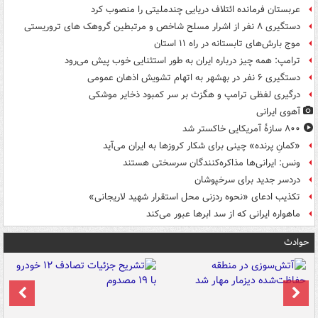
عربستان فرمانده ائتلاف دریایی چندملیتی را منصوب کرد
دستگیری ۸ نفر از اشرار مسلح شاخص و مرتبطین گروهک های تروریستی
موج بارش‌های تابستانه در راه ۱۱ استان
ترامپ: همه چیز درباره ایران به طور استثنایی خوب پیش می‌رود
دستگیری ۶ نفر در بهشهر به اتهام تشویش اذهان عمومی
درگیری لفظی ترامپ و هگزث بر سر کمبود ذخایر موشکی
آهوی ایرانی
۸۰۰ سازۀ آمریکایی خاکستر شد
«کمانِ پرنده» چینی برای شکار کروزها به ایران می‌آید
ونس: ایرانی‌ها مذاکره‌کنندگان سرسختی هستند
دردسر جدید برای سرخپوشان
تکذیب ادعای «نحوه ردزنی محل استقرار شهید لاریجانی»
ماهواره ایرانی که از سد ابرها عبور می‌کند
حوادث