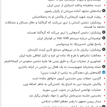
تست مخفیانه پدافند اسرائیل از ترس ایران
جاده‌های مشهد آماده میزبانی از زائران رضوی
روایت فرزند شهید لاریجانی از واکنش او به ردصلاحیتش
پزشکیان: دشمن کسانی را ترور می‌کنند که گره‌گشا و حلال مسائل و مشکلات
جامعه ما هستند
پزشکیان: دشمن آدم‌هایی را ترور می‌کند که گره‌گشا هستند
توضیحاتی درباره سیستم Van VAR در فوتبال ایران
پاسخ نهایی حسین‌نژاد به پرسپولیس
پزشکیان: برادران ما در نیروهای مسلح کاری کردند کارستان
مخالفت نتانیاهو با طرح ۱۵ ماده ای غزه و تکرار لفاظی علیه ایران
تصاویری از عملیات بزرگ و دقیق یمنی ها علیه دشمن سعودی در المخا+فیلم
حمله وحشیانه صهیونیست به یک فعال زن خارجی در کرانه باختری
گلایه‌های رای دهندگان به ترامپ از قیمت بنزین!
گاردین: حملات یمن نخستین آزمون «توافق مکه» است
واکنش علیرضا دبیر به اخراج یک کشتی‌گیر به خاطر اضافه وزن
عملیات تهاجمی اسرائیل در جنوب غربی سوریه
نخستین جلسه مدیرعامل تراکتور با جواد نکونام برگزار شد
دیدار رییس جمهور با رهبر معظم انقلاب اسلامی