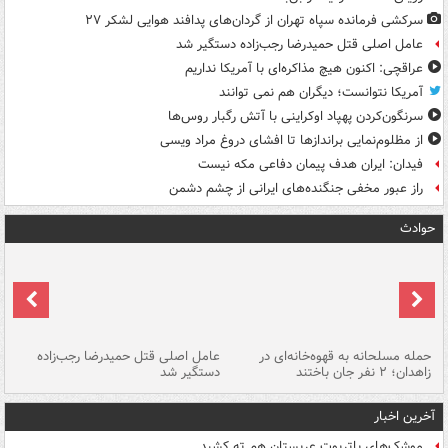
سرکشی فرمانده سپاه تهران از گردان‌های پدافند هوایی لشکر ۲۷
عامل اصلی قتل حمیدرضا رجب‌زاده دستگیر شد
عراقچی: اکنون هیچ مذاکره‌ای با آمریکا نداریم
آمریکا نتوانست؛ دیگران هم نمی توانند
سرنگون‌کردن پهپاد اوکراینی با آتش رگبار روس‌ها
از مظلوم‌نمایی براندازها تا افشای دروغ مراد ویسی
فیدان: ایران هدف پیمان دفاعی مکه نیست
راز عبور مخفی جنگنده‌های ایرانی از چشم دشمن
حوادث
حمله مسلحانه به قهوه‌خانه‌ای در
عامل اصلی قتل حمیدرضا رجب‌زاده
گر
زاهدان؛ ۲ نفر جان باختند
دستگیر شد
نا
آخرین اخبار
موشک‌های پاتریوت عربستان هم ته‌ کشید