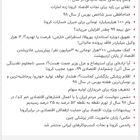
تقلای بن زاید برای نجات اقتصاد کرونا زده امارات
خداحافظی سبز شاخص بورس از سال ۹۸
وام ۱۰۰ هزارمیلیارد تومانی برای جبران خسارات کرونا
حق بیمه ۹۹ چقدر افزایش می‌یابد؟
تعویق دوباره استاندارد یورو۵/ استقراض خارجی؛ فرصت یا تهدید؟/ ۳ هزار
وکیل میلیاردر فاقد پرونده مالیاتی!
کمک معیشتی ۲۰۰هزار تومانی به ۳میلیون نفر/ پیش‌بینی عادی‌شدن
اقتصاد از پایان اردیبهشت
آیا اراده‌ای برای استیضاح و عزل وزیر صمت هست؟/ مسیر نامعلوم نقدینگی
در سال آتی/ چشم‌انداز اقتصادی ۹۹، مورد عجیب کرونا
اقلام پزشکی بازگشتی کجاست؟/ هشدار توقف تولید خودرو/ پرحاشیه‌ترین و
پر نوسان‌ترین هفته بورس در سال ۹۸
تخفیف ویژه برای خریداران اولیه سهام
دشمن نتوانست کمر مردم ایران را با اعمال فشارهای اقتصادی خم کند/ در
سال ۹۸ سال از تورم نقطه به نقطه ۵۲ درصد به ۲۵ درصد رسیدیم
پیشنهادات وزارت اقتصاد برای حمایت ازفعالان اقتصادی در برابرکرونا
عکس/ پایان ماموریت کادر پزشکی چین
پاندمی کرونا و نجات کسب‌وکارهای ایرانی منتشر شد