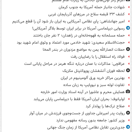
اعزام زائر اولی‌های آبادانی به زیارت امام هشتم
شهادت جانباز حمله آمریکا به جنوب کرمان
کشف ۳۳ قبضه سلاح در مرزهای آذربایجان غربی
امیر جهانشاهی: پای نظامی آمریکایی به ایران باز شود آن را قطع می‌کنیم
رسوایی دیپلماسی آمریکا در برابر ایران توسط بلاگر آمریکایی!
حمله مسلحانه به قهوه‌خانه‌ای در زاهدان؛ ۲ نفر جان باختند
حجت‌الاسلام سعیدی: شهید خادمی مورد اعتماد و وثوق امام شهید بود
حملات انصارالله یمن به مواضع مزدوران در بندر المخا
فولاد راه استقلال را با رضاییان رفت
عراقچی: مذاکرات با عمان درباره تنگه هرمز در مراحل پایانی است
لحظه فوران آتشفشان پوپوکتپتل مکزیک
بهترین مراکز خرید ورق آلومینیوم در ایران
تفاوت لوله سبز و نیوپایپ به زبان ساده
همایش محرم و عاشورا در آینه اسناد وزارت امور خارجه
اولیانوف: بحران ایران-آمریکا فقط با دیپلماسی پایان می‌یابد
صلاح ترک‌ها را پولدار کرد
روایت پدر امیرعلی جداوی از جست‌وجوی فرزندش در میان آوار
وزیر کشور: جامعه بدون رسانه مفهومی ندارد
جدی‌ترین تقابل نظامی آمریکا از زمان جنگ جهانی