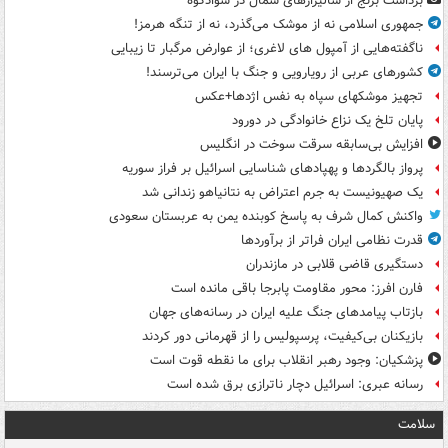
برداشت برنج از شالیزارهای شمال در سوادکوه
جمهوری اسلامی نه از موشک می‌گذرد، نه از تنگه هرمز!
ناگفته‌هایی از آمپول های لاغری؛ از عوارض مرگبار تا زیبایی
کشورهای عربی از رویارویی و جنگ با ایران می‌ترسند!
تجهیز موشکهای سپاه به نفس اژدها+عکس
پایان تلخ یک نزاع خانوادگی در دورود
افزایش بی‌سابقه سرقت سوخت در انگلیس
پرواز بالگردها و پهپادهای شناسایی اسرائیل بر فراز سوریه
یک صهیونیست به جرم اعتراض به نتانیاهو زندانی شد
واکنش کمال شرف به پاسخ کوبنده یمن به عربستان سعودی
قدرت نظامی ایران فراتر از برآوردها
دستگیری قاضی قلابی در مازندران
فارن افرز: محور مقاومت پابرجا باقی مانده است
بازتاب پیامدهای جنگ علیه ایران در رسانه‌های جهان
بازیکنان بی‌کیفیت، پرسپولیس را از قهرمانی دور کردند
پزشکیان: وجود رهبر انقلاب برای ما نقطه قوت است
رسانه عبری: اسرائیل دچار ناترازی برق شده است
سلامت