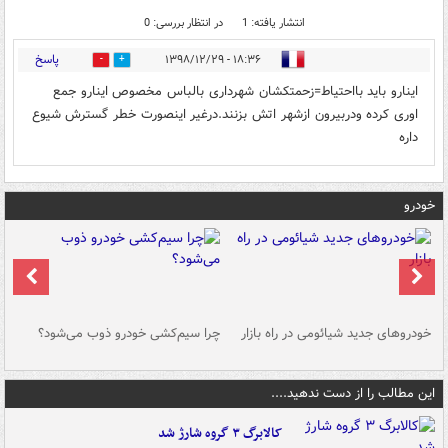
انتشار یافته: 1
در انتظار بررسی: 0
پاسخ
۱۸:۳۶ - ۱۳۹۸/۱۲/۲۹
0
0
اینارو باید بااحتیاط=زحمتکشان شهرداری بالباس مخصوص اینارو جمع
اوری کرده ودربیرون ازشهر اتش بزنند.درغیر اینصورت خطر گسترش شیوع
داره
خودرو
خودروهای جدید شیائومی در راه بازار
چرا سیم‌کشی خودرو ذوب می‌شود؟
شو
این مطالب را از دست ندهید....
کالابرگ ۳ گروه شارژ شد