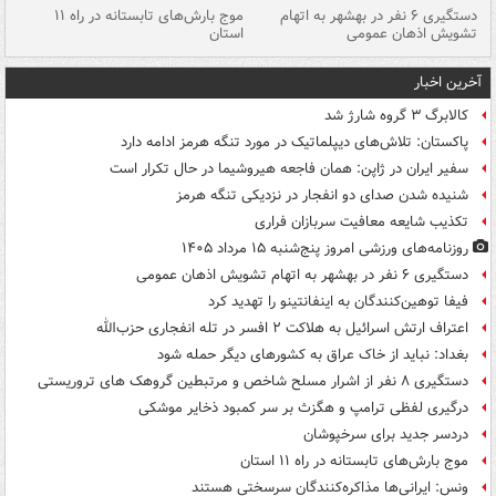
دستگیری ۶ نفر در بهشهر به اتهام
موج بارش‌های تابستانه در راه ۱۱
تشویش اذهان عمومی
استان
فا
آخرین اخبار
کالابرگ ۳ گروه شارژ شد
پاکستان: تلاش‌های دیپلماتیک در مورد تنگه هرمز ادامه دارد
سفیر ایران در ژاپن: همان فاجعه هیروشیما در حال تکرار است
شنیده شدن صدای دو انفجار در نزدیکی تنگه هرمز
تکذیب شایعه معافیت سربازان فراری
روزنامه‌های ورزشی امروز پنج‌شنبه ۱۵ مرداد ۱۴۰۵
دستگیری ۶ نفر در بهشهر به اتهام تشویش اذهان عمومی
فیفا توهین‌کنندگان به اینفانتینو را تهدید کرد
اعتراف ارتش اسرائیل به هلاکت ۲ افسر در تله انفجاری حزب‌الله
بغداد: نباید از خاک عراق به کشورهای دیگر حمله شود
دستگیری ۸ نفر از اشرار مسلح شاخص و مرتبطین گروهک های تروریستی
درگیری لفظی ترامپ و هگزث بر سر کمبود ذخایر موشکی
دردسر جدید برای سرخپوشان
موج بارش‌های تابستانه در راه ۱۱ استان
ونس: ایرانی‌ها مذاکره‌کنندگان سرسختی هستند