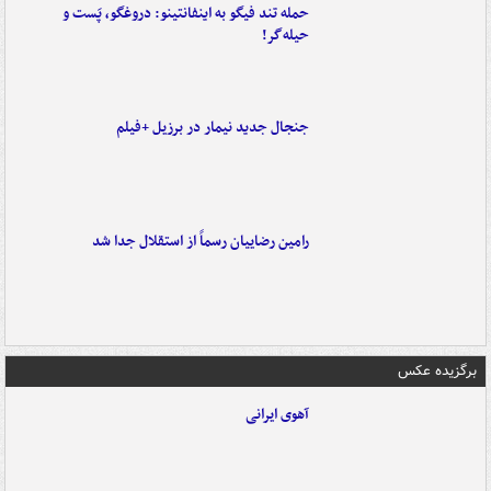
حمله تند فیگو به اینفانتینو: دروغگو، پَست‌ و
حیله‌گر!
جنجال جدید نیمار در برزیل +فیلم
رامین رضاییان رسماً از استقلال جدا شد
برگزیده عکس
آهوی ایرانی