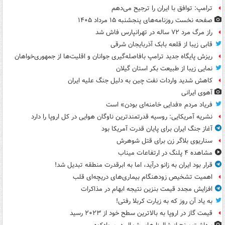
ترامپ: توافق با ایران را ترجیح می‌دهم
صفحه نخست روزنامه‌های پنجشنبه ۱۵ مرداد ۱۴۰۵
راز مرگ مرد ۷۲ ساله در تهرانپارس فاش شد
قابی زیبا از قلعه بابک آذربایجان شرقی
ریزش پایگاه جدید ترامپ بافاصله‌گیری جوانان و اقلیت‌ها از جمهوری‌خواهان
نمایی زیبا از طبیعت بکر استان گیلان
کاهش شدید واردات نفت چین به دلیل جنگ علیه ایران
آهوی ایرانی
فریاد مردم «فدایی خامنه‌ای بودن» است
نشریه آمریکایی: روسیه قدرتمندترین ناوگان هوایی در کل اروپا را دارد
آغاز جنگ ایران برای پایان قدرت آمریکا بود
سناریوی بلاگر زن برای قتل شوهرش
مشاهده ۴ پلنگ در ارتفاعات میناب
قرار بود ایران به زانو درآید، اما به ابرقدرت منطقه تبدیل شد!
اهمیت تشخیص زودهنگام بیماری‌های دریچه‌ای قلب
افزایش مجدد قیمت بنزین نتیجه ابهام در مذاکرات
به یاد آن روز که به زیارت کربلا رفتی!
قیمت گاز در اروپا به بالاترین سطح خود از ۲۰۲۳ رسید