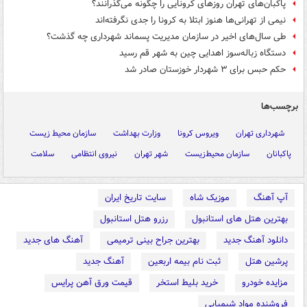
پاکبان‌های تهران روزهای کرونایی را چگونه می‌گذرانند؟
نیمی از تهرانی‌ها هنوز ابتلا به کرونا را جدی نگرفته‌اند
طی سال‌های اخیر در سازمان مدیریت پسماند شهرداری چه گذشت؟
دستگاه زباله‌سوز اهدایی چین به شهر قم رسید
حکم حبس برای ۳ شهردار خوزستان صادر شد
برچسب‌ها
شهرداری تهران
ویروس کرونا
وزارت بهداشت
سازمان محیط زیست
پاکبانان
سازمان محیط‌زیست
شهر تهران
نیروی انتظامی
سلامت
آپ آهنگ
موزیک شاه
سایت تاریخ ایران
بهترین هتل های استانبول
رزرو هتل استانبول
دانلود آهنگ جدید
بهترین جراح بینی ترمیمی
آهنگ های جدید
پرشین هتل
ثبت نام بیمه اربعین
آهنگ جدید
مزایده خودرو
خرید بلیط استخر
قیمت ورق آهن پرایس
فروشنده مواد شیمیایی