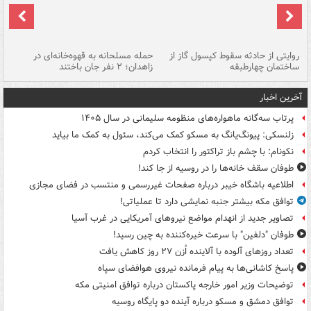
روایتی از حادثه سقوط کپسول گاز از
حمله مسلحانه به قهوه‌خانه‌ای در
عا
ساختمان چهارطبقه
زاهدان؛ ۲ نفر جان باختند
دس
آخرین اخبار
پرتاب سه‌گانه ماهواره‌های منظومه سلیمانی در سال ۱۴۰۵
زلنسکی: پیونگ‌یانگ به مسکو کمک می‌کند، سئول به کمک ما بیاید
نکونام: با چشم باز تراکتور را انتخاب کردم
طوفان سقف خانه‌ها را در روسیه از جا ‌کند!
اطلاعیه باشگاه خیبر درباره صفحات غیررسمی و منتسب در فضای مجازی
توافق مکه بیشتر جنبه نمایشی دارد تا عملیاتی!
تصاویر جدید از انهدام مواضع نیروهای آمریکایی در غرب آسیا
طوفان "دلفین" با سرعت خیره‌کننده به چین رسید!
تعداد روزهای آلوده با آلاینده اُزن ۲۷ روز کاهش یافت
پاسخ کاشانی‌ها به پیام فرمانده نیروی هوافضای سپاه
توضیحات وزیر امور خارجه پاکستان درباره توافق امنیتی مکه
توافق دمشق و مسکو درباره آینده دو پایگاه روسیه