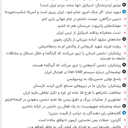
مزدور اینترنشنال: اسرائیل تنها متحد مردم ایران است!
دیوید میلر: اگر جنگ امروز تمام شود، ایران پیروز است و آمریکا شکست‌خورده!
دنیس درگاهی: دوست داشتم در جام جهانی بازی کنم
موشک‌های پاتریوت عربستان هم ته‌ کشید
تست مخفیانه پدافند اسرائیل از ترس ایران
جاده‌های مشهد آماده میزبانی از زائران رضوی
روایت فرزند شهید لاریجانی از واکنش او به ردصلاحیتش
پزشکیان: دشمن کسانی را ترور می‌کنند که گره‌گشا و حلال مسائل و مشکلات
جامعه ما هستند
پزشکیان: دشمن آدم‌هایی را ترور می‌کند که گره‌گشا هستند
توضیحاتی درباره سیستم Van VAR در فوتبال ایران
پاسخ نهایی حسین‌نژاد به پرسپولیس
پزشکیان: برادران ما در نیروهای مسلح کاری کردند کارستان
مخالفت نتانیاهو با طرح ۱۵ ماده ای غزه و تکرار لفاظی علیه ایران
تصاویری از عملیات بزرگ و دقیق یمنی ها علیه دشمن سعودی در المخا+فیلم
حمله وحشیانه صهیونیست به یک فعال زن خارجی در کرانه باختری
گلایه‌های رای دهندگان به ترامپ از قیمت بنزین!
گاردین: حملات یمن نخستین آزمون «توافق مکه» است
واکنش علیرضا دبیر به اخراج یک کشتی‌گیر به خاطر اضافه وزن