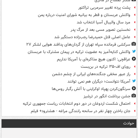
شکار تمساح در مالزی
پشت پرده تغییر سرمربی تراکتور
واکنش عربستان و قطر به بیانیه شورای امنیت درباره یمن
مرد سال والیبال آسیا انتخاب شد
نخستین تصویر مسی بعد از مرگ پدر
عامل اصلی قتل حمیدرضا رجب‌زاده دستگیر شد
سرکشی فرمانده سپاه تهران از گردان‌های پدافند هوایی لشکر ۲۷
واکنش کنایه‌آمیز به عضویت ترکیه در پیمان مشترک با عربستان
عراقچی: اکنون هیچ مذاکره‌ای با آمریکا نداریم
رویای اف-۳۵ ترکیه در بن‌بست
راز عبور مخفی جنگنده‌های ایرانی از چشم دشمن
آمریکا نتوانست؛ دیگران هم نمی توانند
سرنگون‌کردن پهپاد اوکراینی با آتش رگبار روس‌ها
جشن برداشت انگور در ترشیز
احتمال شکست اردوغان در دور دوم انتخابات ریاست جمهوری ترکیه
جان باختن چهار نفر در سانحه رانندگی مراغه - هشترود+ فیلم
حوادث