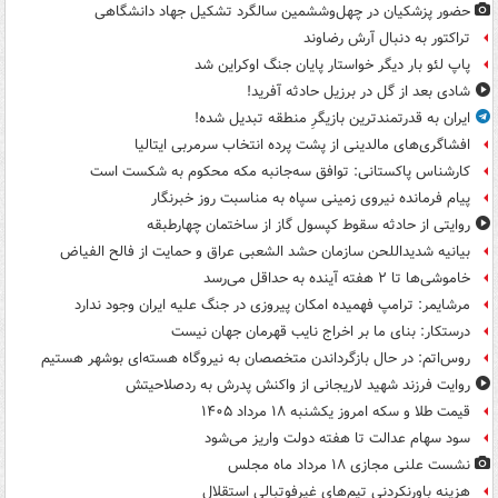
حضور پزشکیان در چهل‌وششمین سالگرد تشکیل جهاد دانشگاهی
تراکتور به دنبال آرش رضاوند
پاپ لئو بار دیگر خواستار پایان جنگ اوکراین شد
شادی بعد از گل در برزیل حادثه آفرید!
ایران به قدرتمندترین بازیگرِ منطقه تبدیل شده!
افشاگری‌های مالدینی از پشت پرده انتخاب سرمربی ایتالیا
کارشناس پاکستانی: توافق سه‌جانبه مکه محکوم به شکست است
پیام فرمانده نیروی زمینی سپاه به مناسبت روز خبرنگار
روایتی از حادثه سقوط کپسول گاز از ساختمان چهارطبقه
بیانیه شدیداللحن سازمان حشد الشعبی عراق و حمایت از فالح الفیاض
خاموشی‌ها تا ۲ هفته آینده به حداقل می‌رسد
مرشایمر: ترامپ فهمیده امکان پیروزی در جنگ علیه ایران وجود ندارد
درستکار: بنای ما بر اخراج نایب قهرمان جهان نیست
روس‌اتم: در حال بازگرداندن متخصصان به نیروگاه هسته‌ای بوشهر هستیم
روایت فرزند شهید لاریجانی از واکنش پدرش به ردصلاحیتش
قیمت طلا و سکه امروز یکشنبه ۱۸ مرداد ۱۴۰۵
سود سهام عدالت تا هفته دولت واریز می‌شود
نشست علنی مجازی ۱۸ مرداد ماه مجلس
هزینه باورنکردنی تیم‌های غیرفوتبالی استقلال