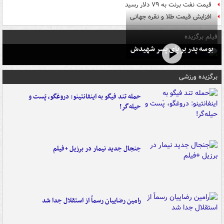
قیمت نفت برنت به ۷۹ دلار رسید
افزایش قیمت طلا و نقره جهانی
فیلم برگزیده
بوسه‌ پدر بر پای پسر شهیدش
برگزیده ورزشی
حمله تند فیگو به اینفانتینو: دروغگو، پَست‌ و
حیله‌گر!
جنجال جدید نیمار در برزیل +فیلم
رامین رضاییان رسماً از استقلال جدا شد