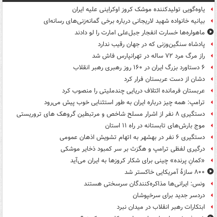
یاوه‌گویی تولیدکننده موشک کروز اوکراینی علیه ایران
بیانیه خانواده شهید لاریجانی درباره برخی گمانه‌زنی‌های رسانه‌ای
ماهواره‌ها خسارت انفجار جبل‌علی امارت را لو دادند
پادشاه سنگین‌وزنی که در جهان رقیب ندارد
راز مرگ مرد ۷۲ ساله در تهرانپارس فاش شد
۶ دستاورد بزرگ ایران در ۱۶۰ روز رهبری رهبر انقلاب
دشان از دست عربستان فرار کرد
عربستان فرمانده ائتلاف دریایی چندملیتی را منصوب کرد
ترامپ: همه چیز درباره ایران به طور استثنایی خوب پیش می‌رود
دستگیری ۸ نفر از اشرار مسلح شاخص و مرتبطین گروهک های تروریستی
موج بارش‌های تابستانه در راه ۱۱ استان
دستگیری ۶ نفر در بهشهر به اتهام تشویش اذهان عمومی
درگیری لفظی ترامپ و هگزث بر سر کمبود ذخایر موشکی
«کمانِ پرنده» چینی برای شکار کروزها به ایران می‌آید
۸۰۰ سازۀ آمریکایی خاکستر شد
ونس: ایرانی‌ها مذاکره‌کنندگان سرسختی هستند
دردسر جدید برای سرخپوشان
ابتکارات رهبر انقلاب در میدان نبرد