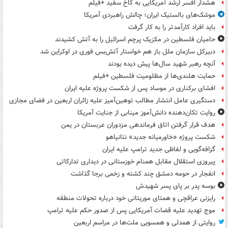
هشدار افسر ارشد آمریکایی به کاخ سفید +فیلم
موشک‌های بالستیک ایران؛ چالش راهبردی آمریکا
باید افراد کارآمدتر را به کار گرفت
حامیان فلسطین در مکزیک پرچم اسرائیل را به آتش کشیدند
دبیرکل سازمان ملل باز هم خواستار آتش‌بس فوری در اوکراین شد
آنچه رهبر شهید سال‌ها پیش دیده بودند
حمایت هلندی‌ها از مظلومیت فلسطین +فیلم
افشای برکناری در موساد پس از شکست پروژه علیه ایران
دستگیری عامل انتشار مطالب توهین‌آمیز علیه زائران اربعین در فضای مجازی
روایت تکان‌دهنده دانش‌آموز مینابی از جنایت آمریکا
هدف قرار گرفتن اتاق‌ فرماندهی مزدوران عربستان در یمن
شکست پروژه «خاورمیانه جدید» نتانیاهو
گزافه‌گویی و لفاظی جدید ترامپ علیه ایران
پیروزی استقلال مقابل همنام خوزستانی در دیداری تدارکاتی
انفجار در حومه دمشق چند کشته و زخمی برجا گذاشت
بوسه‌ پدر بر پای پسر شهیدش
رایزنی عراقچی و همتای موریتانی خود درباره تحولات منطقه
موج تهدید علیه قضات آمریکایی پس از صدور حکم علیه ترامپ
روایتی از همدلی و همسویی ملت‌ها در مراسم اربعین