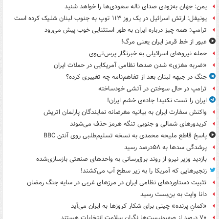
یمن: جهان به‌زودی صدای ناله سعودی‌ها را خواهد شنید
یونیفل: ارتش اسرائیل در یک روز ۱۱۳ توپ به جنوب لبنان شلیک کرده است
ترامپ: همه چیز درباره ایران به طور استثنایی خوب پیش می‌رود
عبور از خط قرمز ایران یعنی مرگ!
حمله نیروهای اسرائیلی به خبرنگار پرس‌تی‌وی
«ضربه مغزی» شدن صدها نظامی آمریکایی در حملات ایران
جنگ در جبهه لبنان بعد از تفاهم‌نامه چه تغییری کرده؟
ترامپ در حال سوختن در آتشی خودساخته
ایران را تست نکنید! جاده‌ی خشم ایران!
واکنش سفارت ایران به بیانیه مغرضانه نمایندگان پارلمان اتریش
کریدورهای شمالی و جنوبی تنگه هرمز حذف می‌شوند
پاسخ قاطع ملیحه محمدی به نسخه تسلیم‌طلبی روی آنتن BBC
پرشدگی سدها به ۵۸درصد رسید
بازدید وزیر نیرو از روند برق‌رسانی به واحدهای صنعتی بازسازی‌شده
زنجیرهایی که آمریکا را به زیر سطح آب می‌کشند!
تثبیت دستاوردهای نظامی ایران در مرزهای غربی در سایه جنگ رمضان
دانا وایت به بن‌بست رسید
«کمانِ پرنده» چینی برای شکار کروزها به ایران می‌آید
۷۰ درصد از صهیونیست‌ها نگران سلامت انتخابات هستند