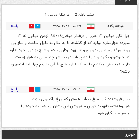
نظرات
انتشار یافته: 2
در انتظار بررسی: 1
پاسخ
عبداله یگانه
۰۰:۲۹ - ۱۳۹۸/۱۲/۲۶
0
1
چرا الکی میگین ۱۲ هزار از مرغدار میخرن؟۸۵۰۰ تومن میخرن.نه ۱۲
سیزده هزار.مازاد تولید که از گذشته تا به حال به دلیل ساخت و ساز بی
رویه مرغداری های بدون پروانه بهره برداری بوده و هیچ نهادی وجود نداره
که جلوشونو بگیره.والا ما که پروانه داریمو هر چند سال به هزار زحمت
داریم تمدیدش میکنیم با اونیکه نداره هیچ فرقی نداریم چرا باید اینجوری
باشه؟
پاسخ
۰۷:۱۸ - ۱۳۹۸/۱۲/۲۶
0
1
پس فروشنده گان مرغ دیوانه هستن که مرغ راکیلویی یازده
هزاروهفتصدتانهصد تومن میفروشن این نشان میدهد که خودشما
میخواهید گران شود
خودرو