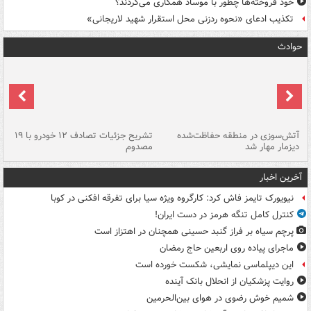
خود فروخته‌ها چطور با موساد همکاری می‌کردند؟
تکذیب ادعای «نحوه ردزنی محل استقرار شهید لاریجانی»
حوادث
تصادف مرگبار در محور اهواز–شوش ۲
آتش‌سوزی در منطقه حفاظت‌شده
تشریح جزئیات تصادف ۱۲ خودرو با ۱۹
پا
دیزمار مهار شد
مصدوم
آخرین اخبار
نیویورک تایمز فاش کرد: کارگروه ویژه سیا برای تفرقه افکنی در کوبا
کنترل کامل تنگه هرمز در دست ایران!
پرچم سیاه بر فراز گنبد حسینی همچنان در اهتزاز است
ماجرای پیاده روی اربعین حاج رمضان
این دیپلماسی نمایشی، شکست خورده است
روایت پزشکیان از انحلال بانک آینده
شمیم خوش رضوی در هوای بین‌الحرمین